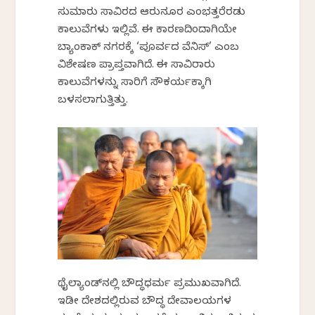
ಸುಮಾರು ಸಾವಿರದ ಆರುನೂರ ಎಂಭತ್ತರೆರಡು
ಕಾಲುವೆಗಳು ಇಲ್ಲಿವೆ. ಈ ಕಾರಣದಿಂದಾಗಿಯೇ
ಬ್ಯಾಂಕಾಕ್ ನಗರಕ್ಕೆ ‘ಪೂರ್ವದ ವೆನಿಸ್’ ಎಂಬ
ವಿಶೇಷಣ ಪ್ರಾಪ್ತವಾಗಿದೆ. ಈ ಸಾವಿರಾರು
ಕಾಲುವೆಗಳನ್ನು ಸಾರಿಗೆ ಸೌಕರ್ಯಕ್ಕಾಗಿ
ಬಳಸಲಾಗುತ್ತಿತ್ತು.
ಥೈಲ್ಯಾಂಡ್‌ನಲ್ಲಿ ಬೌದ್ಧಧರ್ಮ ಪ್ರಮುಖವಾಗಿದೆ.
ಇಡೀ ದೇಶದಲ್ಲಿರುವ ಬೌದ್ಧ ದೇವಾಲಯಗಳ