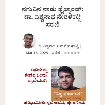
ನಗುವಿನ ನಾಡು ಥೈಲ್ಯಾಂಡ್‌:
ಡಾ. ವಿಶ್ವನಾಥ ನೇರಳಕಟ್ಟೆ
ಸರಣಿ
ಡಾ. ವಿಶ್ವನಾಥ ಎನ್ ನೇರಳಕಟ್ಟೆ |
Mar 18, 2025
|
ಸರಣಿ
|
ಆನೆಯನ್ನು
ಕೇವಲ ಒಂದು
ಪ್ರಾಣಿಯಾಗಿ
ಪರಿಭಾವಿಸಿಕೊಳ್ಳದೆ ಅದನ್ನು ಪೂಜನೀಯ