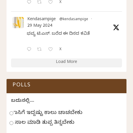
X
Kendasampige
@kendasampige
·
29 May 2024
ಭವ್ಯ ಟಿ.ಎಸ್. ಬರೆದ ಈ ದಿನದ ಕವಿತೆ
X
Load More
POLLS
ಬದುಕಿನಲ್ಲಿ....
ಹಾಸಿಗೆ ಇದ್ದಷ್ಟು ಕಾಲು ಚಾಚಬೇಕು
ಸಾಲ ಮಾಡಿ ತುಪ್ಪ ತಿನ್ನಬೇಕು