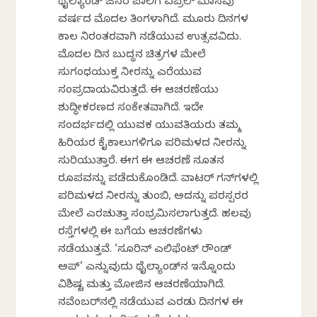
ಥೈಲ್ಯಾಂಡ್ ಜನರ ಪಾಲಿಗೆ ಏಪ್ರಿಲ್ ಮಾಸವು
ವರ್ಷದ ಮೊದಲ ತಿಂಗಳಾಗಿದೆ. ಮೂರು ದಿನಗಳ
ಕಾಲ ನಿರಂತರವಾಗಿ ನಡೆಯುವ ಉತ್ಸವವಿದು.
ಮೊದಲ ದಿನ ಬುದ್ಧನ ಚಿತ್ರಗಳ ಮೇಲೆ
ಸುಗಂಧಯುಕ್ತ ನೀರನ್ನು ಎರೆಯುವ
ಸಂಪ್ರದಾಯವಿರುತ್ತದೆ. ಈ ಆಚರಣೆಯು
ಶುದ್ಧೀಕರಣದ ಸಂಕೇತವಾಗಿದೆ. ಇದೇ
ಸಂದರ್ಭದಲ್ಲಿ ಯುವಕ ಯುವತಿಯರು ತಮ್ಮ
ಹಿರಿಯರ ಕೈಕಾಲುಗಳಿಗೂ ಪರಿಮಳದ ನೀರನ್ನು
ಸುರಿಯುತ್ತಾರೆ. ಈಗ ಈ ಆಚರಣೆ ನೂತನ
ರೂಪವನ್ನು ಪಡೆದುಕೊಂಡಿದೆ. ವಾಟರ್ ಗನ್‌ಗಳಲ್ಲಿ
ಪರಿಮಳದ ನೀರನ್ನು ತುಂಬಿ, ಅದನ್ನು ಪರಸ್ಪರರ
ಮೇಲೆ ಎರಚುತ್ತಾ ಸಂಭ್ರಮಿಸಲಾಗುತ್ತದೆ. ಹಲವು
ರಸ್ತೆಗಳಲ್ಲಿ ಈ ಬಗೆಯ ಆಚರಣೆಗಳು
ನಡೆಯುತ್ತವೆ. ‘ಸೂರಿನ್ ಎಲಿಫೆಂಟ್ ರೌಂಡ್
ಅಪ್’ ಎನ್ನುವುದು ಥೈಲ್ಯಾಂಡ್‌ನ ಇನ್ನೊಂದು
ವಿಶಿಷ್ಟ ಮತ್ತು ಮೋಜಿನ ಆಚರಣೆಯಾಗಿದೆ.
ನವೆಂಬರ್‌ನಲ್ಲಿ ನಡೆಯುವ ಎರಡು ದಿನಗಳ ಈ