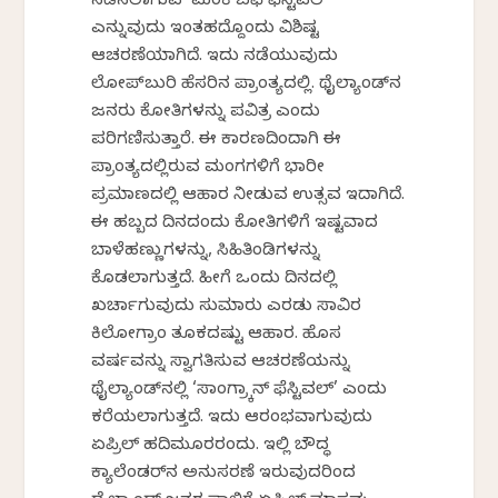
ನಡೆಸಲಾಗುವ ‘ಮಂಕಿ ಬಫೆ ಫೆಸ್ಟಿವಲ್’
ಎನ್ನುವುದು ಇಂತಹದ್ದೊಂದು ವಿಶಿಷ್ಟ
ಆಚರಣೆಯಾಗಿದೆ. ಇದು ನಡೆಯುವುದು
ಲೋಪ್‌ಬುರಿ ಹೆಸರಿನ ಪ್ರಾಂತ್ಯದಲ್ಲಿ. ಥೈಲ್ಯಾಂಡ್‌ನ
ಜನರು ಕೋತಿಗಳನ್ನು ಪವಿತ್ರ ಎಂದು
ಪರಿಗಣಿಸುತ್ತಾರೆ. ಈ ಕಾರಣದಿಂದಾಗಿ ಈ
ಪ್ರಾಂತ್ಯದಲ್ಲಿರುವ ಮಂಗಗಳಿಗೆ ಭಾರೀ
ಪ್ರಮಾಣದಲ್ಲಿ ಆಹಾರ ನೀಡುವ ಉತ್ಸವ ಇದಾಗಿದೆ.
ಈ ಹಬ್ಬದ ದಿನದಂದು ಕೋತಿಗಳಿಗೆ ಇಷ್ಟವಾದ
ಬಾಳೆಹಣ್ಣುಗಳನ್ನು, ಸಿಹಿತಿಂಡಿಗಳನ್ನು
ಕೊಡಲಾಗುತ್ತದೆ. ಹೀಗೆ ಒಂದು ದಿನದಲ್ಲಿ
ಖರ್ಚಾಗುವುದು ಸುಮಾರು ಎರಡು ಸಾವಿರ
ಕಿಲೋಗ್ರಾಂ ತೂಕದಷ್ಟು ಆಹಾರ. ಹೊಸ
ವರ್ಷವನ್ನು ಸ್ವಾಗತಿಸುವ ಆಚರಣೆಯನ್ನು
ಥೈಲ್ಯಾಂಡ್‌ನಲ್ಲಿ ‘ಸಾಂಗ್ರ್ಕಾನ್ ಫೆಸ್ಟಿವಲ್’ ಎಂದು
ಕರೆಯಲಾಗುತ್ತದೆ. ಇದು ಆರಂಭವಾಗುವುದು
ಏಪ್ರಿಲ್ ಹದಿಮೂರರಂದು. ಇಲ್ಲಿ ಬೌದ್ಧ
ಕ್ಯಾಲೆಂಡರ್‌ನ ಅನುಸರಣೆ ಇರುವುದರಿಂದ