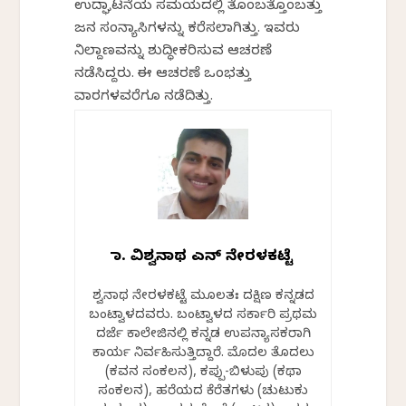
ಉದ್ಘಾಟನೆಯ ಸಮಯದಲ್ಲಿ ತೊಂಬತ್ತೊಂಬತ್ತು
ಜನ ಸಂನ್ಯಾಸಿಗಳನ್ನು ಕರೆಸಲಾಗಿತ್ತು. ಇವರು
ನಿಲ್ದಾಣವನ್ನು ಶುದ್ಧೀಕರಿಸುವ ಆಚರಣೆ
ನಡೆಸಿದ್ದರು. ಈ ಆಚರಣೆ ಒಂಭತ್ತು
ವಾರಗಳವರೆಗೂ ನಡೆದಿತ್ತು.
ಡಾ. ವಿಶ್ವನಾಥ ಎನ್ ನೇರಳಕಟ್ಟೆ
ವಿಶ್ವನಾಥ ನೇರಳಕಟ್ಟೆ ಮೂಲತಃ ದಕ್ಷಿಣ ಕನ್ನಡದ
ಬಂಟ್ವಾಳದವರು. ಬಂಟ್ವಾಳದ ಸರ್ಕಾರಿ ಪ್ರಥಮ
ದರ್ಜೆ ಕಾಲೇಜಿನಲ್ಲಿ ಕನ್ನಡ ಉಪನ್ಯಾಸಕರಾಗಿ
ಕಾರ್ಯ ನಿರ್ವಹಿಸುತ್ತಿದ್ದಾರೆ. ಮೊದಲ ತೊದಲು
(ಕವನ ಸಂಕಲನ), ಕಪ್ಪು-ಬಿಳುಪು (ಕಥಾ
ಸಂಕಲನ), ಹರೆಯದ ಕೆರೆತಗಳು (ಚುಟುಕು