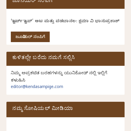
ಜೂನಿಯರ್ ಸಂಪಿಗೆ
‘ಸ್ಟಾರ್ಟ್ ಸ್ಟಾಪ್’ ಆಟ ಮತ್ತು ವಡಬಾನಲ: ಕ್ಷಮಾ ವಿ ಭಾನುಪ್ರಕಾಶ್
ಜೂನಿಯರ್ ಸಂಪಿಗೆ
ಕುಳಿತಲ್ಲೇ ಬರೆದು ನಮಗೆ ಸಲ್ಲಿಸಿ
ನಿಮ್ಮ ಅಪ್ರಕಟಿತ ಬರಹಗಳನ್ನು ಯುನಿಕೋಡ್ ನಲ್ಲಿ ಇಲ್ಲಿಗೆ
ಕಳುಹಿಸಿ
editor@kendasampige.com
ನಮ್ಮ ಸೋಷಿಯಲ್‌ ಮೀಡಿಯಾ