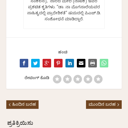
ಸಂಕಲನ), ಸಾವಿರದ ಮೇಲೆ (ನಾಟಕ) ಇವರ
ಪ್ರಕಟಿತ ಕೃತಿಗಳು. “ಡಾ. ನಾ ಮೊಗಸಾಲೆಯವರ
ಸಾಹಿತ್ಯದಲ್ಲಿ ಪ್ರಾದೇಶಿಕತೆ” ವಿಷಯದಲ್ಲಿ ಪಿಎಚ್.ಡಿ.
ಸಂಶೋಧನೆ ಮಾಡಿದ್ದಾರೆ.
ಹಂಚಿ
ರೇಟಿಂಗ್ ಕೊಡಿ
ಹಿಂದಿನ ಬರಹ
ಮುಂದಿನ ಬರಹ