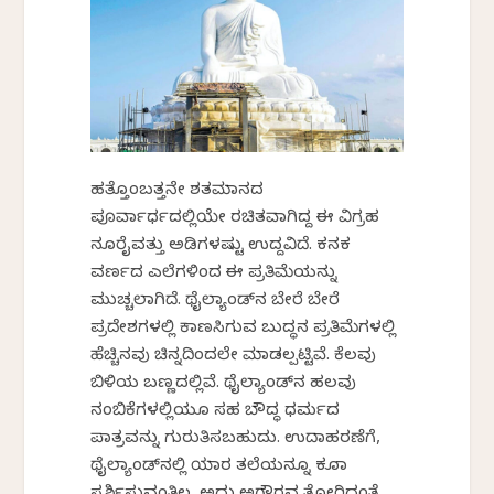
ಹತ್ತೊಂಬತ್ತನೇ ಶತಮಾನದ
ಪೂರ್ವಾರ್ಧದಲ್ಲಿಯೇ ರಚಿತವಾಗಿದ್ದ ಈ ವಿಗ್ರಹ
ನೂರೈವತ್ತು ಅಡಿಗಳಷ್ಟು ಉದ್ದವಿದೆ. ಕನಕ
ವರ್ಣದ ಎಲೆಗಳಿಂದ ಈ ಪ್ರತಿಮೆಯನ್ನು
ಮುಚ್ಚಲಾಗಿದೆ. ಥೈಲ್ಯಾಂಡ್‌ನ ಬೇರೆ ಬೇರೆ
ಪ್ರದೇಶಗಳಲ್ಲಿ ಕಾಣಸಿಗುವ ಬುದ್ಧನ ಪ್ರತಿಮೆಗಳಲ್ಲಿ
ಹೆಚ್ಚಿನವು ಚಿನ್ನದಿಂದಲೇ ಮಾಡಲ್ಪಟ್ಟಿವೆ. ಕೆಲವು
ಬಿಳಿಯ ಬಣ್ಣದಲ್ಲಿವೆ. ಥೈಲ್ಯಾಂಡ್‌ನ ಹಲವು
ನಂಬಿಕೆಗಳಲ್ಲಿಯೂ ಸಹ ಬೌದ್ಧ ಧರ್ಮದ
ಪಾತ್ರವನ್ನು ಗುರುತಿಸಬಹುದು. ಉದಾಹರಣೆಗೆ,
ಥೈಲ್ಯಾಂಡ್‌ನಲ್ಲಿ ಯಾರ ತಲೆಯನ್ನೂ ಕೂಡಾ