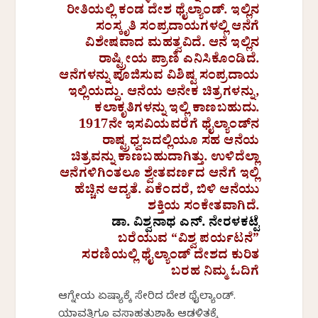
ರೀತಿಯಲ್ಲಿ ಕಂಡ ದೇಶ ಥೈಲ್ಯಾಂಡ್. ಇಲ್ಲಿನ
ಸಂಸ್ಕೃತಿ ಸಂಪ್ರದಾಯಗಳಲ್ಲಿ ಆನೆಗೆ
ವಿಶೇಷವಾದ ಮಹತ್ವವಿದೆ. ಆನೆ ಇಲ್ಲಿನ
ರಾಷ್ಟ್ರೀಯ ಪ್ರಾಣಿ ಎನಿಸಿಕೊಂಡಿದೆ.
ಆನೆಗಳನ್ನು ಪೂಜಿಸುವ ವಿಶಿಷ್ಟ ಸಂಪ್ರದಾಯ
ಇಲ್ಲಿಯದ್ದು. ಆನೆಯ ಅನೇಕ ಚಿತ್ರಗಳನ್ನು,
ಕಲಾಕೃತಿಗಳನ್ನು ಇಲ್ಲಿ ಕಾಣಬಹುದು.
1917ನೇ ಇಸವಿಯವರೆಗೆ ಥೈಲ್ಯಾಂಡ್‌ನ
ರಾಷ್ಟ್ರಧ್ವಜದಲ್ಲಿಯೂ ಸಹ ಆನೆಯ
ಚಿತ್ರವನ್ನು ಕಾಣಬಹುದಾಗಿತ್ತು. ಉಳಿದೆಲ್ಲಾ
ಆನೆಗಳಿಗಿಂತಲೂ ಶ್ವೇತವರ್ಣದ ಆನೆಗೆ ಇಲ್ಲಿ
ಹೆಚ್ಚಿನ ಆದ್ಯತೆ. ಏಕೆಂದರೆ, ಬಿಳಿ ಆನೆಯು
ಶಕ್ತಿಯ ಸಂಕೇತವಾಗಿದೆ.
ಡಾ. ವಿಶ್ವನಾಥ ಎನ್.‌ ನೇರಳಕಟ್ಟೆ
ಬರೆಯುವ “ವಿಶ್ವ ಪರ್ಯಟನೆ”
ಸರಣಿಯಲ್ಲಿ ಥೈಲ್ಯಾಂಡ್ ದೇಶದ ಕುರಿತ
ಬರಹ ನಿಮ್ಮ ಓದಿಗೆ
ಆಗ್ನೇಯ ಏಷ್ಯಾಕ್ಕೆ ಸೇರಿದ ದೇಶ ಥೈಲ್ಯಾಂಡ್.
ಯಾವತ್ತಿಗೂ ವಸಾಹತುಶಾಹಿ ಆಡಳಿತಕ್ಕೆ