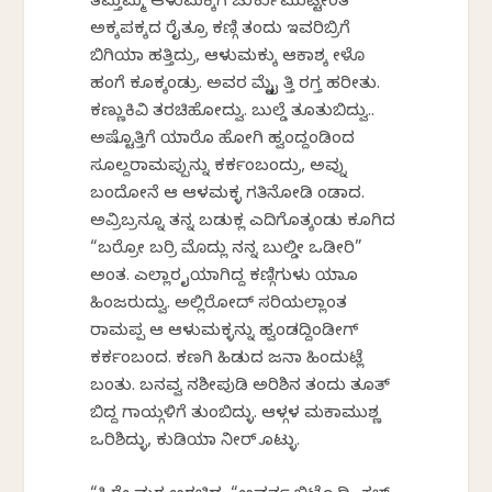
ತಮ್ತಮ್ಮ ಆಳುಮಕ್ಕಿಗೆ ಚುರ್ಕುಮುಟ್ಟೀಂತ
ಅಕ್ಕಪಕ್ಕದ ರೈತ್ರೂ ಕಣ್ಗಿ ತಂದು ಇವರಿಬ್ರಿಗೆ
ಬಿಗಿಯಾಕೆ ಹತ್ತಿದ್ರು, ಆಳುಮಕ್ಕು ಆಕಾಶಕ್ಕೆ ಕೇಳೊ
ಹಂಗೆ ಕೂಕ್ಕಂಡ್ರು. ಅವರ ಮೈಕೈ ಕೆತ್ತಿ ರಗ್ತ ಹರೀತು.
ಕಣ್ಣುಕಿವಿ ತರಚಿಹೋದ್ವು. ಬುಲ್ಡೆ ತೂತುಬಿದ್ವು..
ಅಷ್ಟೊತ್ತಿಗೆ ಯಾರೊ ಹೋಗಿ ಹ್ವಂದ್ದಂಡಿಂದ
ಸೂಲ್ದರಾಮಪ್ಪುನ್ನು ಕರ್ಕಂಬಂದ್ರು, ಅವ್ನು
ಬಂದೋನೆ ಆ ಆಳಮಕ್ಳ ಗತಿನೋಡಿ ಕೆಂಡಾದ.
ಅವ್ರಿಬ್ರನ್ನೂ ತನ್ನ ಬಡುಕ್ಲ ಎದಿಗೊತ್ಕಂಡು ಕೂಗಿದ
“ಬರ್ರೋ ಬರ್ರಿ ಮೊದ್ಲು ನನ್ನ ಬುಲ್ಡೀ ಒಡೀರಿ”
ಅಂತ. ಎಲ್ಲಾರ ಕೈಯಾಗಿದ್ದ ಕಣ್ಗಿಗುಳು ಯಾಕೊ
ಹಿಂಜರುದ್ವು. ಅಲ್ಲಿರೋದ್ ಸರಿಯಲ್ಲಾಂತ
ರಾಮಪ್ಪ ಆ ಆಳುಮಕ್ಳನ್ನು ಹ್ವಂಡದ್ದಿಂಡೀಗ್
ಕರ್ಕಂಬಂದ. ಕಣಗಿ ಹಿಡುದ ಜನಾ ಹಿಂದುಟ್ಲೆ
ಬಂತು. ಬನವ್ವ ನಶೀಪುಡಿ ಅರಿಶಿನ ತಂದು ತೂತ್
ಬಿದ್ದ ಗಾಯ್ಗಳಿಗೆ ತುಂಬಿದ್ಳು. ಆಳ್ಗಳ ಮಕಾಮುಶ್ಣ
ಒರಿಶಿದ್ಳು, ಕುಡಿಯಾಕೆ ನೀರ್ ಕೊಟ್ಳು.