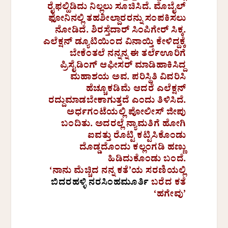
ರೈಫಲ್ಹಿಡಿದು ನಿಲ್ಲಲು ಸೂಚಿಸಿದೆ. ಮೊಬೈಲ್
ಫೋನಿನಲ್ಲಿ ತಹಶೀಲ್ದಾರರನ್ನು ಸಂಪಕಿಸಲು
ನೋಡಿದೆ. ಶಿರಸ್ತೆದಾರ್ ಸಿಂಪಿಗೇರ್ ಸಿಕ್ಕ.
ಎಲೆಕ್ಷನ್ ಡ್ಯೂಟಿಯಿಂದ ವಿನಾಯ್ತಿ ಕೇಳಿದ್ದಕ್ಕೆ
ಬೇಕೆಂತಲೆ ನನ್ನನ್ನ ಈ ತರ್ಲೆಊರಿಗೆ
ಪ್ರಿಸೈಡಿಂಗ್ ಆಫೀಸರ್ ಮಾಡಿಹಾಕಿಸಿದ್ದ
ಮಹಾಶಯ ಅವ. ಪರಿಸ್ಥಿತಿ ವಿವರಿಸಿ
ಹೆಚ್ಚೂಕಡಿಮೆ ಆದರೆ ಎಲೆಕ್ಷನ್
ರದ್ದುಮಾಡಬೇಕಾಗುತ್ತದೆ ಎಂದು ತಿಳಿಸಿದೆ.
ಅರ್ಧಗಂಟೆಯಲ್ಲಿ ಪೋಲೀಸ್ ಜೀಪು
ಬಂದಿತು. ಅದರಲ್ಲೆ ನ್ಯಾಮತಿಗೆ ಹೋಗಿ
ಐವತ್ತು ರೊಟ್ಟಿ ಕಟ್ಟಿಸಿಕೊಂಡು
ದೊಡ್ಡದೊಂದು ಕಲ್ಲಂಗಡಿ ಹಣ್ಣು
ಹಿಡಿದುಕೊಂಡು ಬಂದೆ.
‘ನಾನು ಮೆಚ್ಚಿದ ನನ್ನ ಕತೆ’ಯ ಸರಣಿಯಲ್ಲಿ
ಬಿದರಹಳ್ಳಿ ನರಸಿಂಹಮೂರ್ತಿ
ಬರೆದ ಕತೆ
‘ಹಗೇವು’