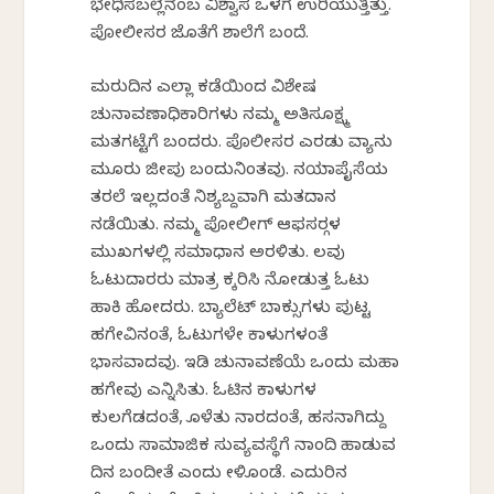
ಭೇಧಿಸಬಲ್ಲೆನೆಂಬ ವಿಶ್ವಾಸ ಒಳಗೆ ಉರಿಯುತ್ತಿತ್ತು.
ಪೋಲೀಸರ ಜೊತೆಗೆ ಶಾಲೆಗೆ ಬಂದೆ.
ಮರುದಿನ ಎಲ್ಲಾ ಕಡೆಯಿಂದ ವಿಶೇಷ
ಚುನಾವಣಾಧಿಕಾರಿಗಳು ನಮ್ಮ ಅತಿಸೂಕ್ಷ್ಮ
ಮತಗಟ್ಟೆಗೆ ಬಂದರು. ಪೊಲೀಸರ ಎರಡು ವ್ಯಾನು
ಮೂರು ಜೀಪು ಬಂದುನಿಂತವು. ನಯಾಪೈಸೆಯ
ತರಲೆ ಇಲ್ಲದಂತೆ ನಿಶ್ಯಬ್ದವಾಗಿ ಮತದಾನ
ನಡೆಯಿತು. ನಮ್ಮ ಪೋಲೀಗ್ ಆಫಸರ್‍ಗಳ
ಮುಖಗಳಲ್ಲಿ ಸಮಾಧಾನ ಅರಳಿತು. ಕೆಲವು
ಓಟುದಾರರು ಮಾತ್ರ ಕೆಕ್ಕರಿಸಿ ನೋಡುತ್ತ ಓಟು
ಹಾಕಿ ಹೋದರು. ಬ್ಯಾಲೆಟ್ ಬಾಕ್ಸುಗಳು ಪುಟ್ಟ
ಹಗೇವಿನಂತೆ, ಓಟುಗಳೇ ಕಾಳುಗಳಂತೆ
ಭಾಸವಾದವು. ಇಡಿ ಚುನಾವಣೆಯೆ ಒಂದು ಮಹಾ
ಹಗೇವು ಎನ್ನಿಸಿತು. ಓಟಿನ ಕಾಳುಗಳ
ಕುಲಗೆಡದಂತೆ, ಕೊಳೆತು ನಾರದಂತೆ, ಹಸನಾಗಿದ್ದು
ಒಂದು ಸಾಮಾಜಿಕ ಸುವ್ಯವಸ್ಥೆಗೆ ನಾಂದಿ ಹಾಡುವ
ದಿನ ಬಂದೀತೆ ಎಂದು ಕೇಳಿಕೊಂಡೆ. ಎದುರಿನ