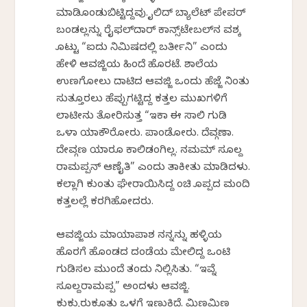
ಮಾಡಿಕೊಂಡುಬಿಟ್ಟಿದ್ದವು. ಕೈಲಿದ್ ಬ್ಯಾಲೆಟ್ ಪೇಪರ್
ಬಂಡಲ್ಲನ್ನು ರೈಫಲ್‌ದಾರ್ ಕಾನ್ಸ್‌ಟೇಬಲ್‌ನ ವಶಕ್ಕೆ
ಕೊಟ್ಟು “ಐದು ನಿಮಿಷದಲ್ಲಿ ಬರ್ತೀನಿ” ಎಂದು
ಹೇಳಿ ಆವಜ್ಜಿಯ ಹಿಂದೆ ಹೊರಟೆ. ಶಾಲೆಯ
ಉಣಗೋಲು ದಾಟಿದ ಆವಜ್ಜಿ ಒಂದು ಹೆಜ್ಜೆ ನಿಂತು
ಸುತ್ತೂರಲು ಹೆಪ್ಪುಗಟ್ಟಿದ್ದ ಕತ್ತಲ ಮುಖಗಳಿಗೆ
ಲಾಟೀನು ತೋರಿಸುತ್ತ “ಇಕಾ ಈ ಸಾಲಿ ಗುಡಿ
ಒಳಾಕೆ ಯಾಕೌರೋರು. ಪಾಂಡೋರು. ದೆವ್ಗಣಾ.
ದೇವ್ಗಣ ಯಾರೂ ಕಾಲಿಡಂಗಿಲ್ಲ. ನಮಮ್ ಸೂಲ್ದ
ರಾಮಪ್ಪನ್ ಆಣೈತಿ” ಎಂದು ತಾಕೀತು ಮಾಡಿದಳು.
ಕಲ್ಲಾಗಿ ಕುಂತು ಘೇರಾಯಿಸಿದ್ದ ಕೆಂಚಿ ಕೊಪ್ಪದ ಮಂದಿ
ಕತ್ತಲಲ್ಲೆ ಕರಗಿಹೋದರು.
ಆವಜ್ಜಿಯ ಮಾಯಾಪಾಶ ನನ್ನನ್ನು ಹಳ್ಳಿಯ
ಹೊರಗೆ ಹೊಂಡದ ದಂಡೆಯ ಮೇಲಿದ್ದ ಒಂಟಿ
ಗುಡಿಸಲ ಮುಂದೆ ತಂದು ನಿಲ್ಲಿಸಿತು. “ಇವ್ನೆ
ಸೂಲ್ದರಾಮಪ್ಪ” ಅಂದಳು ಆವಜ್ಜಿ.
ಕುಕ್ಕುರುಕೂತು ಒಳಗೆ ಇಣುಕಿದೆ. ಮಿಣಮಿಣ