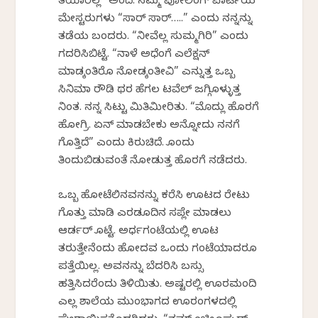
ತಯಾರಿಲ್ಲ” ಅಂದೆ. ನಮ್ಮ ಪೋಲಿಂಗ್ ಪಾರ್ಟಿಯ
ಮೇಸ್ಟರುಗಳು “ಸಾರ್ ಸಾರ್…..” ಎಂದು ನನ್ನನ್ನು
ತಡೆಯ ಬಂದರು. “ನೀವೆಲ್ಲ ಸುಮ್ಮಗಿರಿ” ಎಂದು
ಗದರಿಸಿಬಿಟ್ಟೆ. “ನಾಳೆ ಅಧೆಂಗೆ ಎಲೆಕ್ಷನ್
ಮಾಡ್ಕಂತಿರೊ ನೋಡ್ಕಂತೀವಿ” ಎನ್ನುತ್ತ ಒಬ್ಬ
ಸಿನಿಮಾ ರೌಡಿ ಥರ ಹೆಗಲ ಟವೆಲ್ ಜಗ್ಗಿಕೊಳ್ಳುತ್ತ
ನಿಂತ. ನನ್ನ ಸಿಟ್ಟು ಮಿತಿಮೀರಿತು. “ಮೊದ್ಲು ಹೊರಗೆ
ಹೋಗ್ರಿ. ಏನ್ ಮಾಡಬೇಕು ಅನ್ನೋದು ನನಗೆ
ಗೊತ್ತಿದೆ” ಎಂದು ಕಿರುಚಿದೆ. ಕೊಂದು
ತಿಂದುಬಿಡುವಂತೆ ನೋಡುತ್ತ ಹೊರಗೆ ನಡೆದರು.
ಒಬ್ಬ ಹೋಟೆಲಿನವನನ್ನು ಕರೆಸಿ ಊಟದ ರೇಟು
ಗೊತ್ತು ಮಾಡಿ ಎರಡೂದಿನ ಸಪ್ಲೇ ಮಾಡಲು
ಆರ್ಡರ್ ಕೊಟ್ಟೆ. ಅರ್ಧಗಂಟೆಯಲ್ಲಿ ಊಟ
ತರುತ್ತೇನೆಂದು ಹೋದವ ಒಂದು ಗಂಟೆಯಾದರೂ
ಪತ್ತೆಯಿಲ್ಲ. ಅವನನ್ನು ಬೆದರಿಸಿ ಬಸ್ಸು
ಹತ್ತಿಸಿದರೆಂದು ತಿಳಿಯಿತು. ಅಷ್ಟರಲ್ಲಿ ಊರಮಂದಿ
ಎಲ್ಲ ಶಾಲೆಯ ಮುಂಭಾಗದ ಊರಂಗಳದಲ್ಲಿ