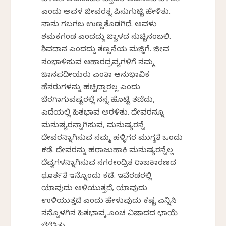
ಬೆಳಿತತಿ. ಅಪನಂಬಿಕಿ ಬಿತ್ತಿದರೆ ಅಪನಂಬಿಕೆ ಬೆಳಿತತಿ’
ಎಂದು ಅವಳ ಜೀವರತ್ನ ಪಿಸುಗುಟ್ಟಿ ಹೇಳಿತು.
ನಾನು ಗಬಗಬ ಉಣ್ಣತೊಡಗಿದೆ. ಅವಳು
ಶಮಕಗಂಡ ಎಂದದ್ದು ಜ್ವಾಳದ ನುಚ್ಚಿನಂಬಲಿ.
ಶಿವದಾನ ಎಂದದ್ದು ತಣ್ಣನೆಯ ಮಜ್ಜಿಗೆ. ಜೀವ
ಸಂಭಾಳಿಸುವ ಆಹಾರದ್ರವ್ಯಗಳಿಗೆ ನಮ್ಮ
ಜಾನಪದೀಯರು ಎಂತಾ ಆನುಭಾವಿಕ
ಹೆಸರುಗಳನ್ನು ಹಚ್ಚಿದ್ದಾರಲ್ಲ ಎಂದು
ಬೆರಗಾಗುವಷ್ಟರಲ್ಲೆ ನನ್ನ ಹೊಟ್ಟೆ ತಣಿದು,
ಎದೆಯಲ್ಲಿ ಹಿತಭಾವ ಅರಳಿತು. ದೇವರನ್ನೂ
ಮನುಷ್ಯರನ್ನಾಗಿಸುವ, ಮನುಷ್ಯರನ್ನೆ
ದೇವರನ್ನಾಗಿಸುವ ನಮ್ಮ ಹಳ್ಳಿಗರ ಮುಗ್ಧತೆ ಒಂದು
ಕಡೆ. ದೇವರನ್ನು ಹರಾಜುಹಾಕಿ ಮನುಷ್ಯರನ್ನೆಲ್ಲ
ದೆವ್ವಗಳನ್ನಾಗಿಸುವ ನಗರಕೇಂದ್ರಿತ ರಾಜಕಾರಣದ
ಧೂರ್ತತೆ ಇನ್ನೊಂದು ಕಡೆ. ಇವೆರಡರಲ್ಲಿ
ಯಾವುದು ಅಳಿಯುತ್ತದೆ, ಯಾವುದು
ಉಳಿಯುತ್ತದೆ ಎಂದು ಹೇಳುವುದು ಕಷ್ಟ ಎನ್ನಿಸಿ
ನನ್ನೊಳಗಿನ ಹಿತಭಾವಕ್ಕೆ ಕೊಂಚ ವಿಷಾದದ ಛಾಯೆ