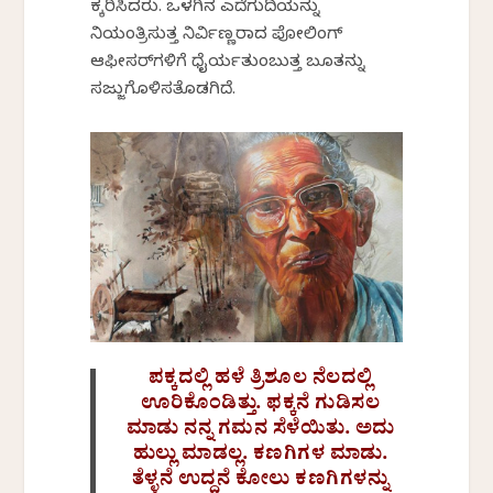
ಕೆಕ್ಕರಿಸಿದರು. ಒಳಗಿನ ಎದೆಗುದಿಯನ್ನು
ನಿಯಂತ್ರಿಸುತ್ತ ನಿರ್ವಿಣ್ಣರಾದ ಪೋಲಿಂಗ್
ಆಫೀಸರ್‌ಗಳಿಗೆ ಧೈರ್ಯತುಂಬುತ್ತ ಬೂತನ್ನು
ಸಜ್ಜುಗೊಳಿಸತೊಡಗಿದೆ.
ಪಕ್ಕದಲ್ಲಿ ಹಳೆ ತ್ರಿಶೂಲ ನೆಲದಲ್ಲಿ
ಊರಿಕೊಂಡಿತ್ತು. ಫಕ್ಕನೆ ಗುಡಿಸಲ
ಮಾಡು ನನ್ನ ಗಮನ ಸೆಳೆಯಿತು. ಅದು
ಹುಲ್ಲು ಮಾಡಲ್ಲ. ಕಣಗಿಗಳ ಮಾಡು.
ತೆಳ್ಳನೆ ಉದ್ದನೆ ಕೋಲು ಕಣಗಿಗಳನ್ನು