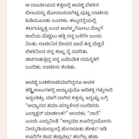
ಆ ರಾಜಕೀಯದ ಕತ್ತಲಲ್ಲಿ ಆವಜ್ಜಿ ಬೆಳಕಿನ
ಬೀಜವನ್ನು ಜೋಪಾನವಾಗಿಟ್ಟ ಪುಟ್ಟ ಲಾಟೀನು
ಹಿಡಿದುಕೊಂಡು ಬಂದಳು. ಕಲ್ಲುರಸ್ತೆಯಲ್ಲಿ
ಕಟಗುಟ್ಟುತ್ತ ಬಂದ ಅವಳ ಕೈಗೋಲು ಮೆಲ್ಲಗೆ
ಶಾಲೆಯ ಮೆಟ್ಟಿಲು ಹತ್ತಿ ನನ್ನ ಬಳಿಗೇ ಬಂದು
ನಿಂತು. ಲಾಟೀನಿನ ದೀಪದ ಪಾಪೆ ತನ್ನ ಬೆಚ್ಚನೆ
ಬೆಳಕಿನಿಂದ ನನ್ನ ಕಣ್ಣು ಕೆನ್ನೆ ಸವರಿತು.
ಡವಗುಡುತ್ತಿದ್ದ ನನ್ನ ಎದೆಬಡಿತ ಸಮಸ್ಥಿತಿಗೆ
ಬಂದಿತು. ಲಾಟೀನು ಕಂತಿತು.
ಆವಜ್ಜಿ ಬಡಕಲಾಟಿಯಾಗಿದ್ದರೂ ಅವಳ
ಕಡ್ಡಿಕೈಕಾಲುಗಳಲ್ಲಿ ಅದ್ಯಾವುದೊ ಆದಿಶಕ್ತಿ ಗತ್ತುಗಾರಿಕೆ
ಇದ್ದಂತಿತ್ತು. ಮಾಗಿ ಬಾಗಿದ ಕತ್ತನ್ನು ಇನ್ನಷ್ಟು ಬಗ್ಗಿ
“ಅದ್ಯಾರಪ ತಮಾ ವನ್ನಾಳಿಂದ ಬಂದಿರದು
ಎಲ್ಲಾಕ್ಷನ್ ಮಾಡಕೇಂತ?” ಅಂದಳು. “ನಾನೆ”
ಎಂದು ಎದ್ದುನಿಂತೆ. “ಅಲ್ತಮಾ ಊರಿಗ್ಬಂದೋನು
ನೀರ್‍ಕುಡಿಯಲ್ಲಾಂದ್ರೆ ಹೆಂಗಾದಾತು ಹೇಳು? ಇಡಿ
ಊರಿಗೇ ಶಾಪ ತಟ್ಟಾಕಿಲ್ಲ? ಹಂಗೆಲ್ಲ ಹಟಾ