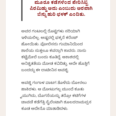
ಮೂರೂ ಕಡೆಗಳಿಂದ ಪೇರಿಸಿಟ್ಟ
ಪಿರಮಿಡ್ಡು ಅದು ಎಂಬುದು ಅರವಾಗಿ
ಬೆನ್ನು ಹುರಿ ಛಳಕ್ ಎಂದಿತು.
ಅವರ ಗಂಟಲಲ್ಲಿ ರೊಟ್ಟಿಗಳು ಸರಿಯಾಗಿ
ಇಳಿಯಲಿಲ್ಲ. ಅಷ್ಟರಲ್ಲಿ ಫಕ್ಕನೆ ಕರೆಂಟ್
ಹೋಯಿತು. ಪೋಲಿಸರು ಗುಮಾನಿಯಿಂದ
ಶಾಲೆಯ ಸುತ್ತಲೂ ಕವರ್ರಾಗಿ ಕಾದರು. ನಾನು
ಕಟ್ಟೆಮೇಲೆ ಬಂದು ಕೂತಿದ್ದೆ. ಆಕಾಶದಲ್ಲಿ
ಅನಿಶ್ಚತತೆಯ ಮೋಡ ಕವಿದಿತ್ತು. ಅದೇ ಹೊತ್ತಿಗೆ
ಬಂದದ್ದು ಈ ಲಾಟೀನಿನ ಆವಜ್ಜಿ.
ಆವಜ್ಜಿ ಗಂಗಾಳ ವಾಟಗ ತೊಳೆದು ಬೋರಲು
ಹಾಕಿದಳು. ಆ ಮೋಟುಗಲ್ಲ ಮುಂದೆ ಕೂತು
ಕೈಮುಗಿದು, ಬೊಗಸೆಯನ್ನು ತರ್ರೋ ಕಟಿಗೆಗಳ
ಚಾವಣಿ ಕಡೆಗೆತ್ತಿ ಸೈಲೆಂಟಾಗಿ ಶೂಲದರಾಮಪ್ಪನ
ಕೂಡ ಅದೇನೊ ಮಾತಾಡಿದಳು.