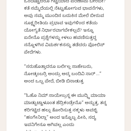
ಒಂದಿಷ್ಟಾದರೂ ಗಟ್ಟಿಯಾದ ಪರಿಣಾಮ ಬೀರಬೇಕೆ?
ಕತೆ ನಮ್ಮೆದೆಯಲ್ಲಿ ನೆಟ್ಟುಹೋಗುವ ಭಾವನೆಗಳು,
ಅವು ನಮ್ಮ ಮುಂದಿನ ಬದುಕಿನ ಮೇಲೆ ಬೀರುವ
ಸೂಕ್ಷ್ಮರೀತಿಯ ಪ್ರಭಾವ ಇವುಗಳಿಂದ ಕತೆಯ
ಯೋಗ್ಯತೆ ನಿರ್ಧಾರವಾಗಬೇಕಲ್ಲವೆ? ಇನ್ನೂ
ಏನೇನೊ ಪ್ರಶ್ನೆಗಳನ್ನು ಕೇಳಲು ಹವಣಿಸುತ್ತದ್ದ
ನನ್ನೊಳಗಿನ ವಿಮರ್ಶಕನನ್ನು ತಡೆದರು ಪೋಲಿಸ್
ಪೇದೆಗಳು.
“ಸರುಹೊತ್ತಾದರೂ ಬರ್ಲಿಲ್ಲ ಸಾಹೇಬರು,
ನೋಡ್ಕಂಬರ್ರಿ ಅಂದ್ರು ಅದಕ್ಕೆ ಬಂದಿವಿ ಸಾರ್ …”
ಅಂದ ಒಬ್ಬ ಪೇದೆ, ಬೀಡಿ ಬಿಸಾಡುತ್ತ.
“ಓಹೊ ನಿಮ್ ಸಾಯೇಬ್ರನ್ನ ಈ ಮುದ್ಕ್ಕಿ ಮಾಯಾ
ಮಾಡ್ಬುಟ್ಟಾಳೂಂತ ಹೆದ್ರಿಕಂಡ್ರೇನೊ” ಅನ್ನುತ್ತ, ತನ್ನ
ಕರಿಗಟ್ಟಿದ ಹಲ್ಲು ತೋರಿಸುತ್ತ ನಕ್ಕಳು ಆವಜ್ಜಿ.
“ಹಂಗೇನಿಲ್ಲಾ” ಅಂದ ಇನ್ನೊಬ್ಬ ಪೀಸಿ, ಸದ್ಯ
ಇವನಿಗೇನೂ ಆಗಿವಲ್ಲ ಎಂದು