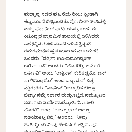
ಬೆರೆತಿತು.
ಮಧ್ಯಾಹ್ನ ನಡೆದ ಘಟನೆಯ ರೀಲು ಸ್ಪೀಡಾಗಿ
ಕಣ್ಣಮುಂದೆ ಬಿಚ್ಚಿಕೊಂಡಿತು. ಪೋಲೀಸ್ ಜೀಪಿನಲ್ಲಿ
ನಮ್ಮ ಪೋಲಿಂಗ್ ಪಾರ್ಟಿಯನ್ನು ತಂದು ಈ
ಕೆಂಚಿಕೊಪ್ಪದ ಪ್ರಾಥಮಿಕ ಶಾಲೆಯಲ್ಲಿ ಇಳಿಸಿದರು.
ಎಲೆಕ್ಷನ್ನಿನ ಗಂಟುಮೂಟೆ ಇಳಿಸುತ್ತಿದ್ದಂತೆ
ಗಮಗಮಾಡಿಸುತ್ತ ತೂರಾಡುವ ನಾಕುಮಂದಿ
ಬಂದರು. “ನಡ್ರಿಸಾ ಊಟಾಮುಗಿಸ್ಕಂಡ್
ಬರೋರಂತೆ” ಅಂದರು. “ಹೊರಗಿರ್ರಿ. ಆಮೇಲೆ
ಬರ್ತೀವಿ” ಅಂದೆ. “ರಾತ್ರಿನಾಗೆ ಕುರಿಕಡ್ಸನೊ. ಏನ್
ಕೋಳಿಮಾಡ್ಸನೊ” ಅಂದ ಒಬ್ಬ. ನನಗೆ ಪಿತ್ಥ
ನೆತ್ತಿಗೇರಿತು. “ನಾವೇನ್ ನಿಮ್ಮೂರಿನ ಬೀಗ್ರಾ
ಬಿಜ್ರಾ? ನಮ್ಗೆ ಸರ್ಕಾರ ದುಡ್ಡುಕೊಟ್ಟಿದೆ. ನಮ್ಮೂಟದ
ಏರ್ಪಾಟು ನಾವೇ ಮಾಡ್ಕೋತೀವಿ. ನಡೀರಿ
ಹೊರಗೆ” ಅಂದೆ. “ನಮ್ಮೂರಾಗ್ ಅದಲ್ಲ
ನಡಿಯಾಕಿಲ್ಲ ಬಿಡ್ರಿ” ಅಂದರು. “ನೀವು
ಹಾಕಿದ್ದುಂಡು ನೀವು ಹೇಳಿದಂಗೆ ಕೇಳ್ಲಿಕ್ಕೆ ನಾವೂ