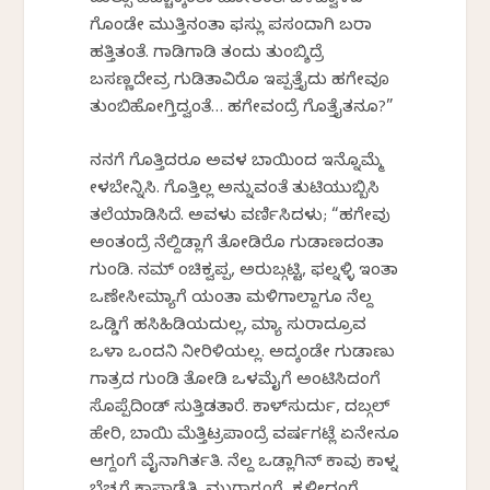
ಹುಲ್ಸು ಹೆಚ್ಚಾಕ್ಕಂತಾ ಹೋತಂತೆ. ಬಿಳಿಜ್ವಾಳದ
ಗೊಂಡೇ ಮುತ್ತಿನಂತಾ ಫಸ್ಲು ಪಸಂದಾಗಿ ಬರಾಕೆ
ಹತ್ತಿತಂತೆ. ಗಾಡಿಗಾಡಿ ತಂದು ತುಂಬ್ಶಿದ್ರೆ
ಬಸಣ್ಣದೇವ್ರ ಗುಡಿತಾವಿರೊ ಇಪ್ಪತ್ತೈದು ಹಗೇವೂ
ತುಂಬಿಹೋಗ್ತಿದ್ವಂತೆ… ಹಗೇವಂದ್ರೆ ಗೊತ್ತೈತನೂ?”
ನನಗೆ ಗೊತ್ತಿದರೂ ಅವಳ ಬಾಯಿಂದ ಇನ್ನೊಮ್ಮೆ
ಕೇಳಬೇಕೆನ್ನಿಸಿ. ಗೊತ್ತಿಲ್ಲ ಅನ್ನುವಂತೆ ತುಟಿಯುಬ್ಬಿಸಿ
ತಲೆಯಾಡಿಸಿದೆ. ಅವಳು ವರ್ಣಿಸಿದಳು; “ಹಗೇವು
ಅಂತಂದ್ರೆ ನೆಲ್ದಿಡ್ಲಾಗೆ ತೋಡಿರೊ ಗುಡಾಣದಂತಾ
ಗುಂಡಿ. ನಮ್ ಕೆಂಚಿಕ್ವಪ್ಪ, ಅರುಬ್ಗಟ್ಟಿ, ಫಲ್ನಳ್ಳಿ ಇಂತಾ
ಒಣೇಸೀಮ್ಯಾಗೆ ಯಂತಾ ಮಳಿಗಾಲ್ದಾಗೂ ನೆಲ್ದ
ಒಡ್ಡಿಗೆ ಹಸಿಹಿಡಿಯದುಲ್ಲ, ಮ್ಯಾಕೆ ಕೆಸುರಾದ್ರೂವ
ಒಳಾಕೆ ಒಂದನಿ ನೀರಿಳಿಯಲ್ಲ. ಅದ್ಕಂಡೇ ಗುಡಾಣು
ಗಾತ್ರದ ಗುಂಡಿ ತೋಡಿ ಒಳಮೈಗೆ ಅಂಟಿಸಿದಂಗೆ
ಸೊಪ್ಪೆದಿಂಡ್ ಸುತ್ತಿಡತಾರೆ. ಕಾಳ್‌ಸುರ್ದು, ದಬ್ಗಲ್
ಹೇರಿ, ಬಾಯಿ ಮೆತ್ತಿಟ್ರಪಾಂದ್ರೆ ವರ್ಷಗಟ್ಲೆ ಏನೇನೂ
ಆಗ್ದಂಗೆ ವೈನಾಗಿರ್ತತಿ. ನೆಲ್ದ ಒಡ್ಲಾಗಿನ್ ಕಾವು ಕಾಳ್ನ