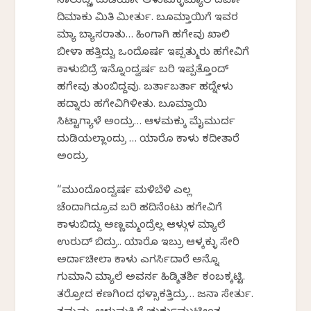
ಸಾಲುದ್ದಕ್ಕೆ ದುಡಿಯೋ ಆಳುಮಕ್ಳಮ್ಯಾಲೆ ದರ್ಪಾ
ದಿಮಾಕು ಮಿತಿ ಮೀರ್ತು. ಬೂಮ್ತಾಯಿಗೆ ಇವರ
ಮ್ಯಾಕೆ ಬ್ಯಾಸರಾತು… ಹಿಂಗಾಗಿ ಹಗೇವು ಖಾಲಿ
ಬೀಳಾಕೆ ಹತ್ತಿದ್ವು ಒಂದೊರ್ಷ ಇಪ್ಪತ್ಮುರು ಹಗೇವಿಗೆ
ಕಾಳುಬಿದ್ರೆ ಇನ್ನೊಂದ್ವರ್ಷ ಬರಿ ಇಪ್ಪತ್ತೊಂದ್
ಹಗೇವು ತುಂಬಿದ್ದವು. ಬರ್ತಾಬರ್ತಾ ಹದ್ನೇಳು
ಹದ್ನಾರು ಹಗೇವಿಗಿಳೀತು. ಬೂಮ್ತಾಯಿ
ಸಿಟ್ಟಾಗ್ಯಾಳೆ ಅಂದ್ರು… ಆಳಮಕ್ಕು ಮೈಮುರ್ದ
ದುಡಿಯಲ್ಲಾಂದ್ರು … ಯಾರೊ ಕಾಳು ಕದೀತಾರೆ
ಅಂದ್ರು.
“ಮುಂದೊಂದ್ವರ್ಷ ಮಳಿಬೆಳಿ ಎಲ್ಲ
ಚೆಂದಾಗಿದ್ರೂವ ಬರಿ ಹದಿನೆಂಟು ಹಗೇವಿಗೆ
ಕಾಳುಬಿದ್ದು ಅಣ್ಣಮ್ಮಂದ್ರೆಲ್ಲ ಆಳ್ಗುಳ ಮ್ಯಾಲೆ
ಉರುದ್ ಬಿದ್ರು.. ಯಾರೊ ಇಬ್ರು ಆಳ್ಕಕ್ಳು ಸೇರಿ
ಅರ್ದಾಚೀಲಾ ಕಾಳು ಎಗರ್ಸಿದಾರೆ ಅನ್ನೊ
ಗುಮಾನಿ ಮ್ಯಾಲೆ ಅವರ್ನ ಹಿಡ್ಶಿತರ್ಶಿ ಕಂಬಕ್ಕಟ್ಟಿ.
ತರ್ರೋದ ಕಣಗಿಂದ ಥಳ್ಸಾಕತ್ತಿದ್ರು… ಜನಾ ಸೇರ್ತು.