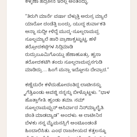
ಕಳ್ಕಣಾ ಹೆದ್ರಿಕೀನೆ ಇರಲ್ಲ ಅಂತಂದ್ಳು.
“ತಿರುಗಿ ಮಾರ್ನೆ ವರ್ಷಾ ಬೆಳ್ಗುತ್ತಿ ಅರುಸ್ರ ಮ್ಯಾಲೆ
ಯಾರೋ ದಂಡೆತ್ತಿ ಬಂದ್ರು. ಯುದ್ಧ ಶುರ್ವಾಕತಿ
ಅನ್ನಾ ಸುದ್ದೀ ಕೇಳಿದ್ದೆ ಮುದ್ಕ-ಸೂಲ್ದರಾಮಪ್ಪ
ಸೂಲ್ದಮ್ಯಾಲೆ ಹಾರಿ ಪ್ರಾಣಾಕ್ವಟ್ಟುಟ್ಟ. ಹಳೆ
ತರ್ರೋದಕಟ್ಗಿಗಳ ಸಿದ್ಗಿಮಾಡಿ
ರುದ್ರುಬೂಮಿಗೊಯ್ದು ಹೆಣಾಹೂತ್ರು. ಹ್ವಸಾ
ತರೋದಕಟಿಗಿ ತಂದು ಸೂಲ್ದರಾಮಪ್ಪನಗುಡಿ
ಮಾಡಿದ್ರು … ಹಿಂಗೆ ಮನ್ಸಾ ಇದ್ದೋನು ದೇವ್ರಾದ.”
ಕಣ್ಣೆದುರೇ ಕಳೆದುಹೋದಂತಿದ್ದ ಲಾಟೀನನ್ನು
ಕೈಗೆತ್ತಿಕೊಂಡು ಆವಜ್ಜಿ ನನ್ನನ್ನು ಬೀಳ್ಕೊಟ್ಟಳು. “ಭಾಳ
ಹೊತ್ತಾಗೇತಿ. ಹ್ವಂಡು ತಮಾ. ನಮ್
ಸೂಲ್ದರಾಮಪ್ಪುನ್ ಆಸಿರ್ವಾದ ನಿನ್‍ಮ್ಯಾಲೈತಿ.
ಚಿಂತಿ ಮಾಡಬ್ಯಾಡ” ಅಂದಳು. ಆ ಲಾಟೀನಿನ
ಬೆಳಕು ನನ್ನ ಮೈಮನಸ್ಸಿಗೆ ಅಂಟಿಕೊಂಡಂತೆ
ಹಿಂಬಾಲಿಸಿತು. ಎಂಥ ರಾಜಕೀಯದ ಕತ್ತಲನ್ನೂ