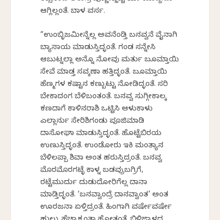
ಆಗ್ಲಿಲ್ಲಂತೆ. ಬಾಳ ವರ್ಸ.
“ಉಂಬ್ಳಿಜಮೀನ್ನೆಲ್ಲ ಅವನೆಂಡ್ತಿ ಬನವ್ವನೆ ವೈನಾಗಿ
ಬ್ಯಾಸಾಯ ಮಾಡುಸ್ತಿದ್ಳಂತೆ. ಗಂಡ ಸನ್ನೇಸಿ
ಆಬುಟ್ನಲ್ಲಾ ಅನ್ನೊ ನೋವು ಮರ್ತು ಬೂಮ್ತಾಯಿ
ಸೇವೆ ಮಾಡ್ತ ಸವ್ಕಣಾಕೆ ಹತ್ತಿದ್ಳಂತೆ. ಬೂಮ್ತಾಯಿ
ಹೆಣ್ಮಗಳ ಕಷ್ಟಾನ ಕಣ್ಬುಟ್ಟು ನೋಡಿದ್ಳಂತೆ. ಸರಿ
ಬೇಕಾದಂಗ ಬೆಳಿಬಂತಂತೆ. ಬನವ್ವ ಸುಗ್ಗೀಕಾಲಕ್ಕೆ
ಕಣದಾಗೆ ಕಾಳಿನರಾಶಿ ಒಟ್ಟಿಸಿ ಆಳುಕಾಳು
ಎಲ್ಲಾರ್ನು ಸೇರಿಶಿಗಂಡು ಪೂಜಿಮಾಡಿ
ದಾಸೋಘಾ ಮಾಡುಸ್ತಿದ್ಳಂತೆ. ಹೊಟ್ಟೆಬಿರಯ
ಉಣುಸ್ತಿದ್ಳಂತೆ. ಉಂಡೋರು ಇಕಿ ಮಂತ್ಯಾನ
ಬೆಳಿಲಪ್ಪಾ ಶಿವಾ ಅಂತ ಹರುಸ್ತಿದ್ರಂತೆ. ಬನವ್ವ
ಮೊರಮೊರಗಟ್ಳೆ ಕಾಳ್ನ ಬಡವ್ರುಬಗ್ರಿಗೆ,
ರಟ್ಟೆಮುರ್ದು ದುಡುದೋರಿಗೆಲ್ಲ ದಾನಾ
ಮಾಡ್ತಿದ್ಳಂತೆ. ‘ಬನವ್ವಾಂದ್ರೆ ದಾನವ್ವಾಂತ’ ಅಂತ
ಊರಜನಾ ಏಳ್ತಿದ್ರಂತೆ. ಹಿಂಗಾಗಿ ವರ್ಷೇವರ್ಷೇ