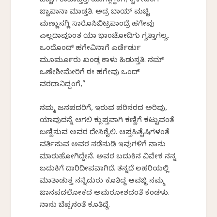
ಬೆಚ್ಚಗೆ ಕಾಪಾಡ್ತೆತ್ತಿ. ಮುಗ್ಗಾಗ್ದಂಗೆ, ಕ್ವಳೀದಂಗೆ
ಜ್ವಾಪಾನಾ ಮಾಡ್ತತಿ. ಅದ್ರ ಬಾಯ್ ಮಚ್ಚಿ
ಮಣ್ಣುಸಗ್ಣಿ ಸಾರೊಸಿಬಿಟ್ರಪಾಂದ್ರೆ ಹಗೇವು
ಎಲ್ಲದಾವೂಂತ ಯಾ ಭಾಂಚೋದಿಗು ಗ್ವತ್ತಾಗಲ್ವ.
ಒಂದೊಂದ್ ಹಗೇವಿನಾಗೆ ಎರ್ಡೆರ್ಡು
ಮೂರ್ಮೂರು ಖಂಡ್ಗ ಕಾಳು ಹಿಡುಸ್ತತಿ. ನಮ್
ಒಣೇಶೀಮೇರಿಗೆ ಈ ಹಗೇವು ಒಂದ್
ವರದಾನಿದ್ದಂಗೆ,”
ನಮ್ಮ ಜನಪದರಿಗೆ, ಇರುವ ಪರಿಸರದ ಅರಿವು,
ಯಾವುದನ್ನೆ ಆಗಲಿ ಕ್ಲುಪ್ತವಾಗಿ ಕಣ್ಣಿಗೆ ಕಟ್ಟುವಂತೆ
ಬಣ್ಣಿಸುವ ಅವರ ದೇಸಿಶೈಲಿ. ಆಪ್ತಹಿತೈಷಿಗಳಂತೆ
ವರ್ತಿಸುವ ಅವರ ನಡೆನುಡಿ ಇವುಗಳಿಗೆ ನಾನು
ಮಾರುಹೋಗಿದ್ದೇನೆ. ಅವರ ಬದುಕಿನ ವಿವೇಕ ನನ್ನ
ಬದುಕಿಗೆ ದಾರಿದೀಪವಾಗಿದೆ. ತನ್ನದೆ ಲಹರಿಯಲ್ಲಿ
ಮಾತಾಡುತ್ತ ನನ್ನೆದುರು ಕೂತಿದ್ದ ಆವಜ್ಜಿ ನಮ್ಮ
ಜಾನಪದಲೋಕದ ಅಮರಕೋಶದಂತೆ ಕಂಡಳು.
ನಾನು ಬೆಪ್ಪನಂತೆ ಕೂತಿದ್ದೆ.