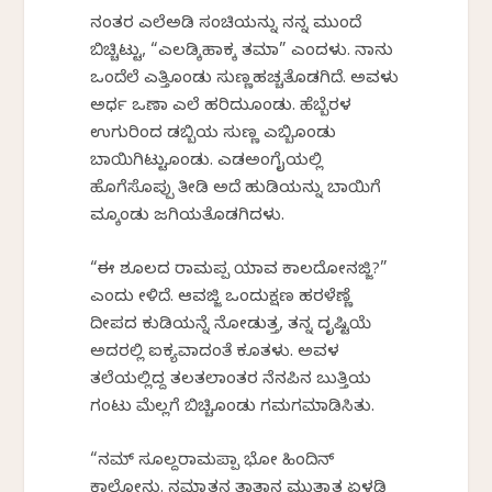
ನಂತರ ಎಲೆಅಡಿಕೆ ಸಂಚಿಯನ್ನು ನನ್ನ ಮುಂದೆ
ಬಿಚ್ಚಿಟ್ಟು, “ಎಲಡ್ಕಿಹಾಕ್ಕ ತಮಾ” ಎಂದಳು. ನಾನು
ಒಂದೆಲೆ ಎತ್ತಿಕೊಂಡು ಸುಣ್ಣಹಚ್ಚತೊಡಗಿದೆ. ಅವಳು
ಅರ್ಧ ಒಣಾ ಎಲೆ ಹರಿದುಕೊಂಡು. ಹೆಬ್ಬೆರಳ
ಉಗುರಿಂದ ಡಬ್ಬಿಯ ಸುಣ್ಣ ಎಬ್ಬಿಕೊಂಡು
ಬಾಯಿಗಿಟ್ಟುಕೊಂಡು. ಎಡಅಂಗೈಯಲ್ಲಿ
ಹೊಗೆಸೊಪ್ಪು ತೀಡಿ ಅದೆ ಹುಡಿಯನ್ನು ಬಾಯಿಗೆ
ವಕ್ಕೊಂಡು ಜಗಿಯತೊಡಗಿದಳು.
“ಈ ಶೂಲದ ರಾಮಪ್ಪ ಯಾವ ಕಾಲದೋನಜ್ಜಿ?”
ಎಂದು ಕೇಳಿದೆ. ಆವಜ್ಜಿ ಒಂದುಕ್ಷಣ ಹರಳೆಣ್ಣೆ
ದೀಪದ ಕುಡಿಯನ್ನೆ ನೋಡುತ್ತ, ತನ್ನ ದೃಷ್ಟಿಯೆ
ಅದರಲ್ಲಿ ಐಕ್ಯವಾದಂತೆ ಕೂತಳು. ಅವಳ
ತಲೆಯಲ್ಲಿದ್ದ ತಲತಲಾಂತರ ನೆನಪಿನ ಬುತ್ತಿಯ
ಗಂಟು ಮೆಲ್ಲಗೆ ಬಿಚ್ಚಿಕೊಂಡು ಗಮಗಮಾಡಿಸಿತು.
“ನಮ್ ಸೂಲ್ದರಾಮಪ್ಪಾ ಭೋ ಹಿಂದಿನ್
ಕಾಲ್ದೋನು. ನಮ್ತಾತನ ತಾತಾನ ಮುತ್ತಾತ ಏಳಡಿ