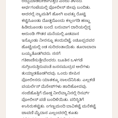
ರದ್ದುಮಾಡಬೇಕಾಗುತ್ತದೆ ಎಂದು ತಿಳಿಸಿದೆ.
ಅರ್ಧಗಂಟೆಯಲ್ಲಿ ಪೋಲೀಸ್ ಜೀಪು ಬಂದಿತು.
ಅದರಲ್ಲೆ ನ್ಯಾಮತಿಗೆ ಹೋಗಿ ಐವತ್ತು ರೊಟ್ಟಿ
ಕಟ್ಟಿಸಿಕೊಂಡು ದೊಡ್ಡದೊಂದು ಕಲ್ಲಂಗಡಿ ಹಣ್ಣು
ಹಿಡಿದುಕೊಂಡು ಬಂದೆ. ಬರುವಾಗ ದಾರಿಯಲ್ಲಿದ್ದ
ಆರುಂಡಿ ಗೌಡರ ಮನೆಯಲ್ಲಿ ಕೊಡಪಾನ
ಇಸ್ಕೊಂಡು ನೀರನ್ನೂ ತಂದುಬಿಟ್ಟೆ. ಕೆಂಚಿಕೊಪ್ಪದವರ
ಹೊಟ್ಟೆಯಲ್ಲಿ ಕೆಂಡ ಸುರಿದಂತಾಯಿತು. ತೂರಾಬಾರಾ
ಬಯ್ಯತೊಡಗಿದರು. ನನಗೆ
ಗತಿಕಾಣಿಸುತ್ತೇವೆಂದರು. ಬೂತಿನ ಒಳಗಡೆ
ನುಗ್ಗಿಬರುತ್ತಿರುವಂತೆ ಜನಸಮುದ್ರದ ಅಲೆಗಳು
ತುಯ್ದಾಡತೊಡಗಿದವು. ಒಂದು ಜೀಪಿನ
ಪೋಲೀಸರು ಯಾತಕ್ಕೂ ಸಾಲದೆನಿಸಿತು. ಎಲ್ಲಕಡೆ
ವಯರ್ಲೆಸ್ ಮೆಸೇಜ್‌ಗಳು ಹಾರಿಹೋದವು.
ಸಂಜೆಹೊತ್ತಿಗೆ ದೊಡ್ಡ ನೀಲಿವ್ಯಾನಿನಲ್ಲಿ ರಿಸರ್ವ್
ಪೋಲೀಸ್ ಪಡೆ ಬಂದಿಳಿಯಿತು. ಪರಿಸ್ಥಿತಿಗೆ
ಉಸಿರುಕಟ್ಟಿತು. ಕೆಂಗಣ್ಣಮಂದಿ ಬಾವಿಕಟ್ಟೆ ಮನೆಕಟ್ಟೆ
ಚಾವಣಿ ಮೈದಾನ ಎಲ್ಲಂದರಲ್ಲಿ ಕೂತು