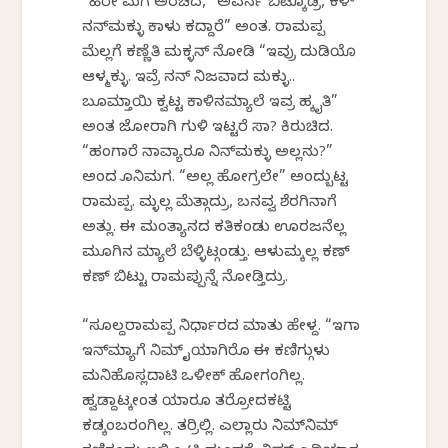
“ಹಿರೇ ಮಗ ಅರಚಿದ, “ಅವರ್ನ ಬಿಟ್ಕೊಡ್ರಿ, ಕಳ್‌
ನನ್‌ಮಕ್ಳು ಕಾಳು ಕದ್ದಾರೆ” ಅಂತ. ರಾಮಪ್ಪ
ಮೆಲ್ಲಗೆ ಕಣ್ಣೆತಿ ಮಕ್ಳನ್ ನೋಡಿ “ಇವ್ರು ದುಡಿಯೊ
ಆಳ್ಮಕ್ಳು. ಇವ್ರೆ ನನ್ ನಿಜವಾದ ಮಕ್ಳು..
ಬೂಮ್ತಾಯಿ ಕ್ವಟ್ಟ ಕಾಳಿನಮ್ಯಾಲೆ ಇವ್ರ ಹಕ್ಕೈತಿ”
ಅಂತ ಜೋರಾಗಿ ಗುಳಿ ಇಟ್ಟರೆ ಸಾಕೆ? ಕಿರುಚಿದ.
“ಹಂಗಾರೆ ನಾವ್ಯಾರೂ ನಿನ್‌ಮಕ್ಳು ಅಲ್ಲನು?”
ಅಂದ ಕೊನಿಮಗ. “ಅಲ್ಲ ಹೋಗ್ರಲೇ” ಅಂದ್ಬುಟ್ಟ
ರಾಮಪ್ಪ. ಮಕ್ಳೆಲ್ಲ ಮೆತ್ಗಾದ್ರು, ಬನವ್ವ ಶೆರಗಿನಾಗೆ
ಅತ್ಲು. ಈ ಮಂತ್ಯಾನದ ಕತಿಕಂಡು ಊರಜನೆಲ್ಲ
ಮೂಗಿನ ಮ್ಯಾಲೆ ಬೆಳ್ಳಿಟ್ಗಂಡ್ತು. ಆಳುಮಕ್ಕೆಲ್ಲ ಕಣ್
ಕಣ್ ಬಿಟ್ಟು ರಾಮಪ್ಪುನ್ನೆ ನೋಡ್ತಿದ್ರು.
“ಸೂಲ್ದರಾಮಪ್ಪ ನಿರ್ಧಾರದ ಮಾತು ಹೇಳ್ದ. “ಇಗಾ
ಇನ್‌ಮ್ಯಾಗೆ ನಿಮ್ ಕೈಯಾಗಿರೊ ಈ ಕಣಿಗ್ಗುಳು
ಮನಿಹೊಸ್ಲದಾಟಿ ಒಳೀಕ್ ಹೋಗಂಗಿಲ್ಲ.
ಹ್ವಡ್ದಾಟಕ್ಕೇಂತ ಯಾರೂ ತರ್ರೋದಕಟ್ಟಿ
ಕಡ್ಕಂಬರಂಗಿಲ್ಲ. ತರ್ರಿಲ್ಲಿ. ಎಲ್ಲಾರು ನಿಮ್‌ನಿಮ್