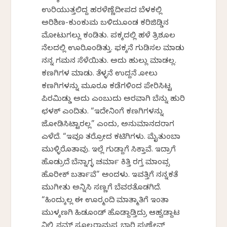
ಉರಿಯುತ್ತಲಿದ್ದ ಹರಳೆಣ್ಣೆದೀಪದ ಬೆಳಕಲ್ಲಿ
ಅರಿಶಿಣ-ಕುಂಕುಮ ಬಳಿದುಕೊಂಡ ಕರಿಜಿಡ್ಡಿನ
ಮೋಟುಗಲ್ಲು ಕಂಡಿತು. ಪಕ್ಕದಲ್ಲಿ ಹಳೆ ತ್ರಿಶೂಲ
ನೆಲದಲ್ಲಿ ಊರಿಕೊಂಡಿತ್ತು. ಫಕ್ಕನೆ ಗುಡಿಸಲ ಮಾಡು
ನನ್ನ ಗಮನ ಸೆಳೆಯಿತು. ಅದು ಹುಲ್ಲು ಮಾಡಲ್ಲ.
ಕಣಗಿಗಳ ಮಾಡು. ತೆಳ್ಳನೆ ಉದ್ದನೆ ಕೋಲು
ಕಣಗಿಗಳನ್ನು ಮೂರೂ ಕಡೆಗಳಿಂದ ಪೇರಿಸಿಟ್ಟ
ಪಿರಮಿಡ್ಡು ಅದು ಎಂಬುದು ಅರವಾಗಿ ಬೆನ್ನು ಹುರಿ
ಛಳಕ್ ಎಂದಿತು. “ಇದೇನಿಂಗೆ ಕಣಗಿಗಳನ್ನು
ಜೋಡಿಸಿಟ್ಟಾರಲ್ಲ” ಎಂದು, ಅನುಮಾನದರಾಗ
ಎಳೆದೆ. “ಇವೂ ತರ್ರೋದ ಕಟಿಗಿಗಳು. ಮೈತುಂಬಾ
ಮುಳ್ಳಿರೊತಾವು. ಇಲ್ಲೆ ಗುಡ್ದಾಗೆ ಸಿಕ್ತಾವೆ. ಇದ್ರಾಗೆ
ಹೊಡ್ರುದೆ ಬೆನ್ನಾಗ್ಳ ಚರ್ಮಾ ಕಿತ್ತಿ ರಗ್ತ ಮಾಂವ್ಸ
ಹೊರೀಕ್ ಬರ್ತಾವೆ” ಅಂದಳು. ಇವತ್ತಿಗೆ ನನ್ನಕತೆ
ಮುಗೀತು ಅನ್ನಿಸಿ ಸಣ್ಣಗೆ ಬೆವರತೊಡಗಿದೆ.
“ಹಿಂದುಕ್ಕೆಲ್ಲ ಈ ಊರ್‍ಮಂದಿ ಮಾತ್ಮಾತಿಗೆ ಇಂತಾ
ಮುಳ್ಕಣಗಿ ಹಿಡಕೊಂಡ್ ಹೊಡ್ದಾಡ್ತಿದ್ರು ಆಹ್ವಡ್ದಾಟ
ನಿಲ್ಸಿ ನಮ್ ಸೂಲ್ದರಾಮಪ್ಪ ಭಾರಿ ಪುಣ್ಣೇವ್