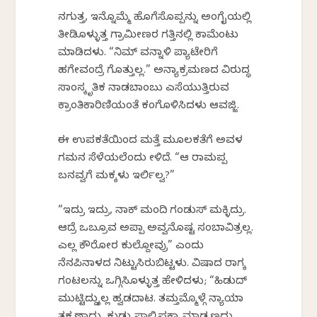
ನಗುತ್ತ, ಇನ್ನೊಮ್ಮೆ ಹೊಗೆಸೊಪ್ಪನ್ನು ಅಂಗೈಯಲ್ಲಿ
ತೀಡಿಕೊಳ್ಳುತ್ತ ಗ್ರಾಮೀಣರ ಗತ್ತಿನಲ್ಲಿ ಕಾಮೆಂಟು
ಮಾಡಿದಳು. “ನಿಮ್ ವನ್ನಾಳಿ ಪ್ಯಾಟೇರಿಗೆ
ಹಗೇವಂದ್ರೆ ಗೊತ್ತುಲ್ಲ.” ಅನ್ಯಾಕ್ರಮಣದ ವಿರುದ್ಧ
ಸಾಂಸ್ಕೃತಿಕ ನಾಡಬಾಂಬು ಎಸೆಯುತ್ತಿರುವ
ಕ್ರಾಂತಿಕಾರಿಣಿಯಂತೆ ಕಂಗೊಳಿಸಿದಳು ಆವಜ್ಜಿ.
ಈ ಉಪಕತೆಯಿಂದ ಮತ್ತೆ ಮೂಲಕತೆಗೆ ಅವಳ
ಗಮನ ಸೆಳೆಯಲೆಂದು ಕೇಳಿದೆ. “ಆ ರಾಮಪ್ಪ
ಬನವ್ವಗೆ ಮಕ್ಕಳು ಇರ್ಲಿಲ್ವ?”
“ಇದ್ರು ಇದ್ರು, ನಾಕ್ ಮಂದಿ ಗಂಡುಸ್ ಮಕ್ಳಿದ್ರು.
ಆದ್ರೆ ಒಬ್ರೂವ ಅಪ್ಪಾ ಅವ್ವನೊಷ್ಟ ಸಂಬಾವಿತ್ರಲ್ಲ.
ಎಲ್ಲ ಕೌರೋರ ಕುಲ್ದೋವ್ರು” ಎಂದು
ನೆನಪಿನಾಳದ ನಿಟ್ಟುಸಿರುಬಿಟ್ಟಳು. ವಿಷಾದ ರಾಗಕ್ಕೆ
ಗಂಟಲನ್ನು ಒಗ್ಗಿಸಿಕೊಳ್ಳುತ್ತ ಹೇಳಿದಳು; “ಹಿಡುದ್
ಮುಟ್ಟಿದ್ದುಕ್ಕೆಲ್ಲ ಹ್ವಡದಾಟ. ತಮ್ತಮ್ಮೊಳ್ಗೆ ನ್ಯಾಯಾ