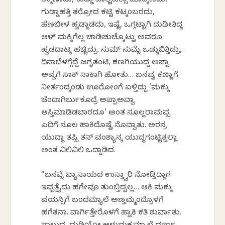
ತಕ್ಕಣಾದು, ಕುಡ್ಡು ಪಾಲ್ಟಿಪಕ್ಸಾ ಮಾಡ್ಕಣದು,
ಗುಡ್ಡಾಹತ್ತಿ ತರ್ರೋದ ಕಟ್ಟಿ ಕಟ್ಕಂಬರದು,
ಹೆಣಬೀಳ ಹ್ವಡ್ದಾಡದು, ಇಷ್ಟೆ. ಒಗ್ಗಟ್ಟಾಗಿ ದುಡೀತಿದ್ದ
ಆಳ್ ಮಕ್ಕಿಗೆಲ್ಲ ಚಾಡಿಚುಚ್ಕೊಟ್ಟು ಅವರೂ
ಹ್ವಡದಾಟಕ್ಕೆ ಹಚ್ಚಿದ್ರು. ಸುಮ್ ಸುಮ್ನೆ ಒಡ್ಡುಬಿತ್ತಿದ್ರು,
ದಿನಾಬೆಳಗ್ಗೆದ್ದೆ ಜಗ್ಳತಂಟಿ, ಕಣಗಿಯುದ್ದ ಅಪ್ಪಾ
ಅವ್ವಗೆ ಸಾಕ್ ಸಾಕಾಗಿ ಹೋತು… ಬನವ್ವ ಕಣ್ಣಾಗೆ
ನೀರ್ತಂದ್ಕಂಡು ಊರೋಂಗೆ ಏಳ್ತಿದ್ದು ‘ಮಕ್ಕು
ಚೆಂದಾಗಿರ್ಬುಕೂದ್ರೆ ಅಪ್ಪಾಅವ್ವಾ
ಆಸ್ತಿಮಾಡಿಡಬಾರದೂ’ ಅಂತ ಸೂಲ್ದರಾಮಪ್ಪ
ಎದಿಗೆ ಸೂಲ ಹಾಕಿದೊಷ್ಟೆ ನೊವ್ವಾತು. ಅರಸ್ರ
ಯುದ್ದಾ ತಪ್ಪಿ ತನ್ ವಂಶ್ಯಾನಕ್ಕೆ ಯುದ್ಧಗಂಟ್ಟಿತ್ತಲ್ಲಾ
ಅಂತ ವಿಲಿವಿಲಿ ಒದ್ದಾಡಿದ.
“ಬನವ್ನೆ ಬ್ಯಾಸಾಯದ ಉಸ್ತ್ವಾರಿ ನೋಡ್ತಿದ್ದಾಗ
ಇಪ್ಪತ್ತೈದು ಹಗೇವೂ ತುಂಬ್ತಿದ್ವಲ್ಲ… ಆಕಿ ಮಕ್ಕು
ವಯಸ್ಸಿಗೆ ಬಂದಮ್ಯಾಲೆ ಅಣ್ತಮ್ಮಂದ್ರೊಳಗೆ
ಹಗೆತನಾ. ವಾರ್ಗಿತ್ತೇರೊಳಗೆ ಹ್ವಾಕಿ ಕತಿ ಶುರ್ವಾತು.