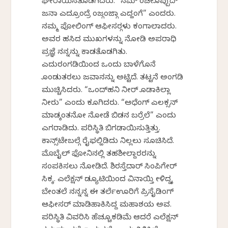
ಘೇರಾಯಿಸತೊಡಗಿದರು. “ನಮ್ ಕೆಂಚೀಕೊಪ್ಪುದ್
ಜನಾ ಎದ್ರೂಂದ್ರೆ ಕೆಂಜ್ಗಕೆಂಜ್ಗಾ ಎದ್ಹಂಗೆ” ಎಂದರು.
ನಮ್ಮ ಪೋಲಿಂಗ್ ಆಫೀಸರ್‍ಗಳು ಕಂಗಾಲಾದರು.
ಅವರ ಹಸಿದ ಮುಖಗಳನ್ನು ನೋಡಿ ಅಪರಾಧಿ
ಪ್ರಜ್ಞೆ ನನ್ನನ್ನು ಕಾಡತೊಡಗಿತು.
ಎದುರಂಗಡಿಯಿಂದ ಒಂದು ಬಾಳೆಗೊನೆ
ಕೊಂಡುತರಲು ಜವಾನನ್ನು ಅಟ್ಟಿದೆ. ತಟ್ಟನೆ ಅಂಗಡಿ
ಮುಚ್ಚಿಸಿದರು. “ಒಂದ್‌ಹನಿ ನೀರ್ ಕೊಡಾಕಿಲ್ಲಾ
ನೀರು” ಎಂದು ಕೂಗಿದರು. “ಅಧೆಂಗ್ ಎಲಕ್ಸನ್
ಮಾಡ್ಕಂತನೋ ನೋಡೆ ಬಿಡನ ಬರ್ರೆಲೆ” ಎಂದು
ಎಗರಾಡಿದು. ಪರಿಸ್ಥಿತಿ ಬಿಗಡಾಯಿಸುತ್ತಿತ್ತು.
ಕಾನ್ಸ್‌ಟೇಬಲ್ಗೆ ರೈಫಲ್ಹಿಡಿದು ನಿಲ್ಲಲು ಸೂಚಿಸಿದೆ.
ಮೊಬೈಲ್ ಫೋನಿನಲ್ಲಿ ತಹಶೀಲ್ದಾರರನ್ನು
ಸಂಪಕಿಸಲು ನೋಡಿದೆ. ಶಿರಸ್ತೆದಾರ್ ಸಿಂಪಿಗೇರ್
ಸಿಕ್ಕ. ಎಲೆಕ್ಷನ್ ಡ್ಯೂಟಿಯಿಂದ ವಿನಾಯ್ತಿ ಕೇಳಿದ್ದಕ್ಕೆ
ಬೇಕೆಂತಲೆ ನನ್ನನ್ನ ಈ ತರ್ಲೆಊರಿಗೆ ಪ್ರಿಸೈಡಿಂಗ್
ಆಫೀಸರ್ ಮಾಡಿಹಾಕಿಸಿದ್ದ ಮಹಾಶಯ ಅವ.
ಪರಿಸ್ಥಿತಿ ವಿವರಿಸಿ ಹೆಚ್ಚೂಕಡಿಮೆ ಆದರೆ ಎಲೆಕ್ಷನ್