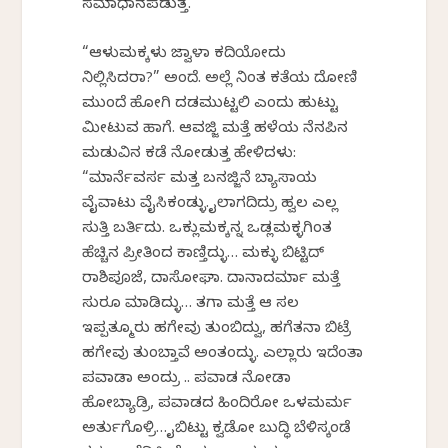
ಸಮಾಧಾನಪಡುತ್ತ.
“ಆಳುಮಕ್ಕಳು ಜ್ವಾಳಾ ಕದಿಯೋದು
ನಿಲ್ಲಿಸಿದರಾ?” ಅಂದೆ. ಅಲ್ಲೆ ನಿಂತ ಕತೆಯ ದೋಣಿ
ಮುಂದೆ ಹೋಗಿ ದಡಮುಟ್ಟಲಿ ಎಂದು ಹುಟ್ಟು
ಮೀಟುವ ಹಾಗೆ. ಆವಜ್ಜಿ ಮತ್ತೆ ಹಳೆಯ ನೆನಪಿನ
ಮಡುವಿನ ಕಡೆ ನೋಡುತ್ತ ಹೇಳಿದಳು:
“ಮಾರ್ನೆವರ್ಸ ಮತ್ತ ಬನಜ್ಜಿನೆ ಬ್ಯಾಸಾಯ
ವೈವಾಟು ವೈಸಿಕಂಡ್ಳು. ಕೈಲಾಗದಿದ್ರು ಹ್ವಲ ಎಲ್ಲ
ಸುತ್ತಿ ಬರ್ತಿದು. ಒಕ್ಲುಮಕ್ಕನ್ನ ಒಡ್ಲಮಕ್ಳಗಿಂತ
ಹೆಚ್ಚಿನ ಪ್ರೀತಿಂದ ಕಾಣ್ತಿದ್ಳು… ಮಕ್ಳು ಬಿಟ್ಟಿದ್
ರಾಶಿಪೂಜೆ, ದಾಸೋಘಾ. ದಾನಾದರ್ಮಾ ಮತ್ತೆ
ಸುರೂ ಮಾಡಿದ್ಳು… ತಗಾ ಮತ್ತೆ ಆ ಸಲ
ಇಪ್ಪತ್ಮೂರು ಹಗೇವು ತುಂಬಿದ್ವು, ಹಗೆತನಾ ಬಿಟ್ರೆ
ಹಗೇವು ತುಂಬ್ತಾವೆ ಅಂತಂದ್ಳು. ಎಲ್ಲಾರು ಇದೆಂತಾ
ಪವಾಡಾ ಅಂದ್ರು .. ಪವಾಡ ನೋಡಾಕೆ
ಹೋಬ್ಯಾಡ್ರಿ, ಪವಾಡದ ಹಿಂದಿರೋ ಒಳಮರ್ಮ
ಅರ್ತುಗೊಳ್ರಿ… ಕೈಬಿಟ್ಟು ಕ್ವಡೋ ಬುದ್ಧಿ ಬೆಳಿಸ್ಕಂಡೆ