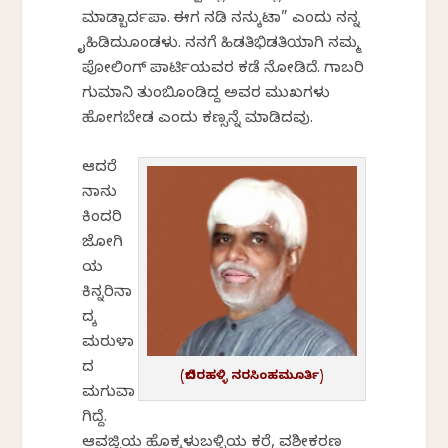
ಮಾಡ್ಬಾರ್ದಪಾ. ಈಗ ನಡಿ ನನ್ಕುಟಾ” ಎಂದು ನನ್ನ
ಕೈಹಿಡಿದುಕೊಂಡಳು. ನನಗೆ ಹಿಡತಿಭಿಡತಿಯಾಗಿ ನಮ್ಮ
ಪೋಲಿಂಗ್ ಪಾರ್ಟಿಯವರ ಕಡೆ ನೋಡಿದೆ. ಗಾಬರಿ
ಗುಮಾನಿ ತುಂಬಿಕೊಂಡಿದ್ದ ಅವರ ಮುಖಗಳು
ಹೋಗಬೇಡ ಎಂದು ಕಣ್ಸನ್ನೆ ಮಾಡಿದವು.
ಆದರೆ
ನಾನು
ಕಿಂದರಿ
ಜೋಗಿ
ಯ
ಕಿನ್ನರಿನಾ
ದಕ್ಕೆ
ಮರುಳಾ
ದ
(ಬಿದರಹಳ್ಳಿ ನರಸಿಂಹಮೂರ್ತಿ)
ಮಗುವಾ
ಗಿದ್ದೆ.
ಆವಜ್ಜಿಯ ಹೊಕ್ಕಳುಬಳ್ಳಿಯ ಕರೆ, ವಶೀಕರಣ