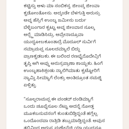
ಕಟ್ಟಿಸ್ತು ಆಳು ಮಾ ನಂಬಿಕಸ್ತ. ಜೀಂವಕ್ಕೆ ಜೀಂವಾ
ಕ್ವಡೋಂತೋನು. ಅದ್ಕಂಡೇ ಬೆಳಗುತ್ತಿ ಅರುಸ್ರು
ಅವ್ನ ಹೆಸ್ರಿಗೆ ಉಂಬ್ಳ ಜಮೀನು ಬರ್ದು
ಬೆಳ್ಳಿಬಂಗಾರ ಕ್ವಟ್ಟು ಅವ್ನ ಜೀಂವಾನ ಸೂಲಕ್ಕೆ
ಅರ್‍ಪ್ಣೆ ಮಾಡಿಸಿದ್ರು. ಅವ್ರೇನಾದ್ರೂವಾ
ಯುದ್ಧಕೋಬಕೂಂತಾದ್ರೆ ಮೊದೂಲ್ ಸುರ್ವಿಗೆ
ನಮ್ರಾಮಪ್ಪ ಸೂಲದಮ್ಯಾಲೆ ಬಿದ್ದು
ಪ್ರಾಣಕ್ವಡಬಕು. ಈ ಬಲಿಂದ ರಣಭೈರೊದೇವ್ರಿಗೆ
ತೃಪ್ತಿ ಆಗಿ ಅವ್ನು ಅರುಸ್ರಪ್ರಾಣಾ ಕಾಯ್ಬಕು. ಹಿಂಗೆ
ಉಂಬ್ಳಹಾಕಿಶ್ಗಂಡು ನ್ಯಾಲಿಗಿಮಾತು ಕ್ವಟ್ಟೋರಿಗೆ
ನ್ಯಾಮ್ತಿ ಸೀಮ್ಯಾಗೆ ಲೆಂಕ್ರು ಅಂತಿದ್ರೂಂತ ನಮಜ್ಜಿ
ಏಳ್ತಿತ್ತು.
“ಸೂಲ್ದರಾಮಪ್ಪ ಈ ವಂಡದ್ ದಂಡಿಮ್ಯಾಗೆ
ಒಂದು ಚೂಪ್ನೆಸೂಲ ನೆಟ್ಟು ಅದನ್ನೆ ನೋಡ್ತ
ಮೂಕಬಸುವನಂಗೆ ಕುಂತುಬಿಡ್ತಿದ್ನಂತೆ ಹಗ್ಲೆಲ್ಲ.
ಒಂದೊಂದಪಾ ರಾತ್ರಿಡಿ ತಬ್ಸುಮಾಡ್ತಿದ್ನಂತೆ. ಅವುನ
ತಬ್ಸಿನಿಂದ ಅರುಸ್ರ ಪುಣ್ಣೇವ್ಹೆಚ್ಚಿ ಯಾ ಯುದ್ದನೂ