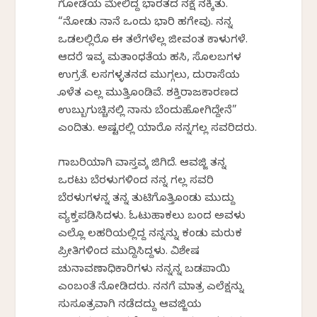
ಗೋಡೆಯ ಮೇಲಿದ್ದ ಭಾರತದ ನಕ್ಷೆ ನಕ್ಕಿತು.
“ನೋಡು ನಾನೆ ಒಂದು ಭಾರಿ ಹಗೇವು. ನನ್ನ
ಒಡಲಲ್ಲಿರೊ ಈ ತಲೆಗಳೆಲ್ಲ ಜೀವಂತ ಕಾಳುಗಳೆ.
ಆದರೆ ಇವಕ್ಕೆ ಮತಾಂಧತೆಯ ಹಸಿ, ಸೊಲಬಗಳ
ಉಗ್ರತೆ. ಕೆಲಸಗಳ್ಳತನದ ಮುಗ್ಗಲು, ದುರಾಸೆಯ
ಕೊಳೆತ ಎಲ್ಲ ಮುತ್ತಿಕೊಂಡಿವೆ. ಶಕ್ತಿರಾಜಕಾರಣದ
ಉಬ್ಬುಗುಚ್ಚಿನಲ್ಲಿ ನಾನು ಬೆಂದುಹೋಗಿದ್ದೇನೆ”
ಎಂದಿತು. ಅಷ್ಟರಲ್ಲಿ ಯಾರೊ ನನ್ನಗಲ್ಲ ಸವರಿದರು.
ಗಾಬರಿಯಾಗಿ ವಾಸ್ತವಕ್ಕೆ ಜಿಗಿದೆ. ಆವಜ್ಜಿ ತನ್ನ
ಒರಟು ಬೆರಳುಗಳಿಂದ ನನ್ನ ಗಲ್ಲ ಸವರಿ
ಬೆರಳುಗಳನ್ನ ತನ್ನ ತುಟಿಗೊತ್ತಿಕೊಂಡು ಮುದ್ದು
ವ್ಯಕ್ತಪಡಿಸಿದಳು. ಓಟುಹಾಕಲು ಬಂದ ಅವಳು
ಎಲ್ಲೊ ಲಹರಿಯಲ್ಲಿದ್ದ ನನ್ನನ್ನು ಕಂಡು ಮರುಕ
ಪ್ರೀತಿಗಳಿಂದ ಮುದ್ದಿಸಿದ್ದಳು. ವಿಶೇಷ
ಚುನಾವಣಾಧಿಕಾರಿಗಳು ನನ್ನನ್ನ ಬಡಪಾಯಿ
ಎಂಬಂತೆ ನೋಡಿದರು. ನನಗೆ ಮಾತ್ರ ಎಲೆಕ್ಷನ್ನು
ಸುಸೂತ್ರವಾಗಿ ನಡೆದದ್ದು ಆವಜ್ಜಿಯ