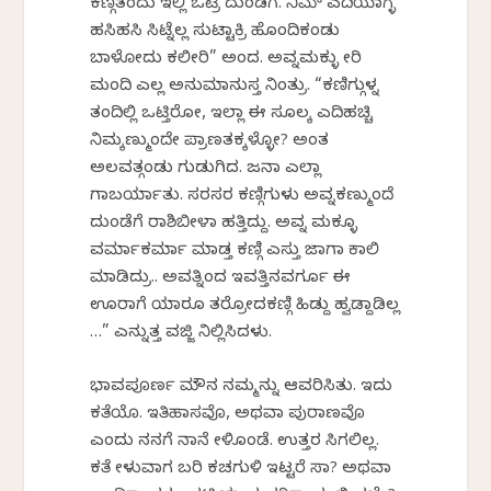
ಕಣ್ಗಿತಂದು ಇಲ್ಲಿ ಒಟ್ರಿ ದುಂಡಗೆ. ನಿಮ್ ಎದಿಯಾಗ್ಳ
ಹಸಿಹಸಿ ಸಿಟ್ನೆಲ್ಲ ಸುಟ್ಟಾಕ್ರಿ ಹೊಂದಿಕಂಡು
ಬಾಳೋದು ಕಲೀರಿ” ಅಂದ. ಅವ್ನಮಕ್ಳು ಕೇರಿ
ಮಂದಿ ಎಲ್ಲ ಅನುಮಾನುಸ್ತ ನಿಂತ್ರು. “ಕಣಿಗ್ಗುಳ್ನ
ತಂದಿಲ್ಲಿ ಒಟ್ತಿರೋ, ಇಲ್ಲಾ ಈ ಸೂಲಕ್ಕೆ ಎದಿಹಚ್ಚಿ
ನಿಮ್ಕಣ್ಮುಂದೇ ಪ್ರಾಣತಕ್ಕಳ್ಳೋ? ಅಂತ
ಅಲವತ್ಗಂಡು ಗುಡುಗಿದ. ಜನಾ ಎಲ್ಲಾ
ಗಾಬರ್ಯಾತು. ಸರಸರ ಕಣ್ಗಿಗುಳು ಅವ್ನಕಣ್ಮುಂದೆ
ದುಂಡೆಗೆ ರಾಶಿಬೀಳಾಕೆ ಹತ್ತಿದ್ದು. ಅವ್ನ ಮಕ್ಳೂ
ವರ್ಮಾಕರ್ಮಾ ಮಾಡ್ತ ಕಣ್ಗಿ ಎಸ್ತು ಜಾಗಾ ಕಾಲಿ
ಮಾಡಿದ್ರು.. ಅವತ್ನಿಂದ ಇವತ್ತಿನವರ್ಗೂ ಈ
ಊರಾಗೆ ಯಾರೂ ತರ್ರೋದಕಣ್ಗಿ ಹಿಡ್ದು ಹ್ವಡ್ದಾಡಿಲ್ಲ
…” ಎನ್ನುತ್ತ ವಜ್ಜಿ ನಿಲ್ಲಿಸಿದಳು.
ಭಾವಪೂರ್ಣ ಮೌನ ನಮ್ಮನ್ನು ಆವರಿಸಿತು. ಇದು
ಕತೆಯೊ. ಇತಿಹಾಸವೊ, ಅಥವಾ ಪುರಾಣವೊ
ಎಂದು ನನಗೆ ನಾನೆ ಕೇಳಿಕೊಂಡೆ. ಉತ್ತರ ಸಿಗಲಿಲ್ಲ.
ಕತೆ ಕೇಳುವಾಗ ಬರಿ ಕಚಗುಳಿ ಇಟ್ಟರೆ ಸಾಕೆ? ಅಥವಾ