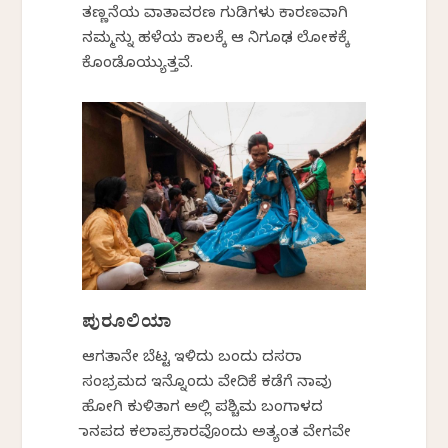
ತಣ್ಣನೆಯ ವಾತಾವರಣ ಗುಡಿಗಳು ಕಾರಣವಾಗಿ
ನಮ್ಮನ್ನು ಹಳೆಯ ಕಾಲಕ್ಕೆ ಆ ನಿಗೂಢ ಲೋಕಕ್ಕೆ
ಕೊಂಡೊಯ್ಯುತ್ತವೆ.
ಪುರೂಲಿಯಾ
ಆಗತಾನೇ ಬೆಟ್ಟ ಇಳಿದು ಬಂದು ದಸರಾ
ಸಂಭ್ರಮದ ಇನ್ನೊಂದು ವೇದಿಕೆ ಕಡೆಗೆ ನಾವು
ಹೋಗಿ ಕುಳಿತಾಗ ಅಲ್ಲಿ ಪಶ್ಚಿಮ ಬಂಗಾಳದ
ಜಾನಪದ ಕಲಾಪ್ರಕಾರವೊಂದು ಅತ್ಯಂತ ವೇಗವೇ