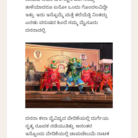
ಕಾಣುವ ಅವರ ಒಳಗಣ್ಣಿನ ದರ್ಶನಕ್ಕೂ
ತಾಳೆಯಾದರೂ ಏನೋ ಒಂದು ಗೊಂದಲವಿದ್ದೇ
ಇತ್ತು. ಇದು ಇನ್ನೊಮ್ಮೆ ಮತ್ತೆ ತಲೆಯೆತ್ತಿ ನಿಂತದ್ದು
ಎರಡು ವರುಷದ ಹಿಂದೆ ನಮ್ಮ ಮೈಸೂರು
ದಸರಾದಲ್ಲಿ.
ದಸರಾ ಕಲಾ ವೈವಿಧ್ಯದ ವೇದಿಕೆಯಲ್ಲಿ ದುರ್ಗೆಯ
ನೃತ್ಯ ರೂಪಕ ನಡೆಯುತಿತ್ತು. ಆನಂತರ
ಇನ್ನೊಂದು ವೇದಿಕೆಯಲ್ಲಿ ಚಾಮಚೆಲುಮೆ ನಾಟಕ