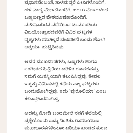
ಪ್ರಧಾನವೆಂಬಂತೆ, ತಾಳಮದ್ದಳೆ ಪೀಪಿಗಳೊಂದಿಗೆ,
ಹಳೆ ವಾದ್ಯ ಮೇಳದೊಂದಿಗೆ, ಹಗಲು ವೇಷಗಳಂಥ
ಬಣ್ಣಬಣ್ಣದ ವೇಶಭೂಷಣದೊಂದಿಗೆ,
ಮಹಿಷಾಸುರನ ವಧೆಯಿಂದ ಚಾಮುಂಡಿಯ
ವಿಜಯೋತ್ಸಾಹದವರೆಗೆ ವಿವಿಧ ಘಟ್ಟಗಳ
ದೃಶ್ಯಗಳು ಮಾತಿಲ್ಲದೆ ಪಟಪಟನೆ ಬಂದು ಹೋಗಿ
ಆಶ್ಚರ್ಯ ಹುಟ್ಟಿಸಿದವು.
ಅವರ ಮುಖವಾಡಗಳು, ಬಣ್ಣಗಳು ಹಾಗೂ
ಸಂಗೀತದ ಹಿನ್ನೆಲೆಯ ಏರಿಳಿತ ರೂಪಕವನ್ನು
ನಮಗೆ ಯಶಸ್ವಿಯಾಗಿ ತಲುಪಿಸಿದ್ದವು. ಕೇವಲ
ಇಪ್ಪತ್ತು ನಿಮಿಷದಲ್ಲಿ ಕಥೆಯ ಎಲ್ಲ ಘಟ್ಟಗಳು
ಬಂದುಹೋಗಿದ್ದವು. ಇದು ‘ಪುರೂಲಿಯಾ’ ಎಂಬ
ಕಲಾಪ್ರಕಾರವಾಗಿತ್ತು.
ಅದನ್ನು ನೋಡಿ ಬಂದಮೇಲೆ ನನಗೆ ತಲೆಯಲ್ಲಿ
ಪ್ರಶ್ನೆಯೊಂದು ಎದ್ದು ನಿಂತಿತು. ರಾಮಾಯಾಣ
ಮಹಾಭಾರತಗಳೇನೋ ಏಶಿಯಾ ಖಂಡದ ತುಂಬ