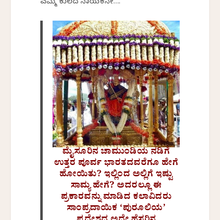
ಎಮ್ಮೆ ಕುಲದ ನಾಯಕನೇ….
ಮೈಸೂರಿನ ಚಾಮುಂಡಿಯ ನಡಿಗೆ
ಉತ್ತರ ಪೂರ್ವ ಭಾರತದವರೆಗೂ ಹೇಗೆ
ಹೋಯಿತು? ಇಲ್ಲಿಂದ ಅಲ್ಲಿಗೆ ಇಷ್ಟು
ಸಾಮ್ಯ ಹೇಗೆ? ಅದರಲ್ಲೂ ಈ
ಪ್ರಕಾರವನ್ನು ಮಾಡಿದ ಕಲಾವಿದರು
ಸಾಂಪ್ರದಾಯಿಕ ‘ಪುರೂಲಿಯ’