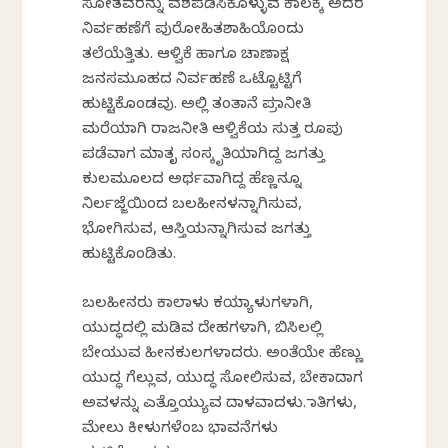
ಸೋತವರನ್ನು ವಶಪಡಿಸಿಕೊಳ್ಳುವ ಕಾಲಕ್ಕೆ ಅದರ
ನಿರ್ವಹಣೆಗೆ ಪುರೋಹಿತಶಾಹಿಯೊಂದು
ತಲೆಯೆತ್ತಿತು. ಆಳ್ವಿಕೆ ಹಾಗೂ ಚಾಣಾಕ್ಷ
ಜನಸಮೂಹದ ನಿರ್ವಹಣೆ ಒಟ್ಟೊಟ್ಟಿಗೆ
ಹುಟ್ಟಿಕೊಂಡವು. ಅಲ್ಲಿ ತಂತಾನೆ ಪ್ರಜಾನೀತಿ
ಮರೆಯಾಗಿ ರಾಜನೀತಿ ಆಳ್ವಿಕೆಯ ಸುತ್ತ ರೂಪು
ಪಡೆವಾಗ ಮಾತೃ ಸಂಸ್ಕೃತಿಯಾಗಿದ್ದ ಜಗತ್ತು
ಕುಲಮೂಲದ ಅರ್ಥವಾಗಿದ್ದ ಹೆಣ್ಣನ್ನೂ
ನಿರ್ಲಜ್ಜೆಯಿಂದ ಬಲಹೀನಳನ್ನಾಗಿಸುವ,
ಭೋಗಿಸುವ, ಆಸ್ತಿಯನ್ನಾಗಿಸುವ ಜಗತ್ತು
ಹುಟ್ಟಿಕೊಂಡಿತು.
ಬಲಹೀನರು ಕಾಲಾಳು ಕಯ್ಯಾಳುಗಳಾಗಿ,
ಯುದ್ಧದಲ್ಲಿ ಮಡಿವ ದೇಹಗಳಾಗಿ, ಬಿಸಿಲಲ್ಲಿ
ಬೇಯುವ ಹೀನಕುಲಗಳಾದರು. ಅಂತೆಯೇ ಹೆಣ್ಣು
ಯುದ್ಧ ಗೆಲ್ಲುವ, ಯುದ್ಧ ಸೋಲಿಸುವ, ಬೇಕಾದಾಗ
ಅವಳನ್ನು ಎತ್ತೊಯ್ಯುವ ದಾಳವಾದಳು. ಜಾತಿಗಳು,
ಮೇಲು ಕೀಳುಗಳೆಂಬ ಭಾವನೆಗಳು