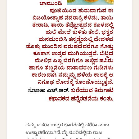
ಚಾಮುಂಡಿ
ಪೂಜೆಯಿಂದ ಶುರುವಾಗುವ ಈ
ವಿಜಯೋತ್ಸಾಹ ನವರಾತ್ರಿ ಕಳೆದು, ತಾಯಿ
ತೇರಾಡಿ, ತಾಯಿ ತೆಪ್ಪೋತ್ಸವದ ಕೊಳದಲ್ಲಿ
ಹುಲಿ ಮೇಲೆ ಕುಳಿತು ತೇಲಿ, ಭಕ್ತರ
ಮನದುಂಬಿಸಿ ತನ್ನಡ್ಡೆಯಲ್ಲಿ ದೇವಳವ
ಹೊಕ್ಕು ಮುಂದಿನ ವರುಷದವರೆಗೂ ಗೊತ್ತು
ಕೂತಾಗ ಉತ್ಸವ ಮುಗಿಯುತ್ತದೆ. ಬೆಟ್ಟದ
ಮೇಲಿನ ಎಲ್ಲ ಬೆರಗಿಗೂ ಅಲ್ಲಿನ ಹಸಿರು
ಹಾಗೂ ತಣ್ಣನೆಯ ವಾತಾವರಣ ಗುಡಿಗಳು
ಕಾರಣವಾಗಿ ನಮ್ಮನ್ನು ಹಳೆಯ ಕಾಲಕ್ಕೆ ಆ
ನಿಗೂಢ ಲೋಕಕ್ಕೆ ಕೊಂಡೊಯ್ಯುತ್ತವೆ.
ಸುಜಾತಾ
ಎಚ್
.
ಆರ್
.
ಬರೆಯುವ
ತಿರುಗಾಟ
ಕಥಾನಕದ
ಹನ್ನೆರಡನೆಯ
ಕಂತು
.
ನಮ್ಮ ದಸರಾ ಉತ್ತರ ಭಾರತದಲ್ಲಿ ದಶೆರಾ ಎಂಬ
ಉಚ್ಛಾರಣೆಯಾಗಿದೆ. ಮೈಸೂರಿನಲ್ಲಿದು ರಾಜ