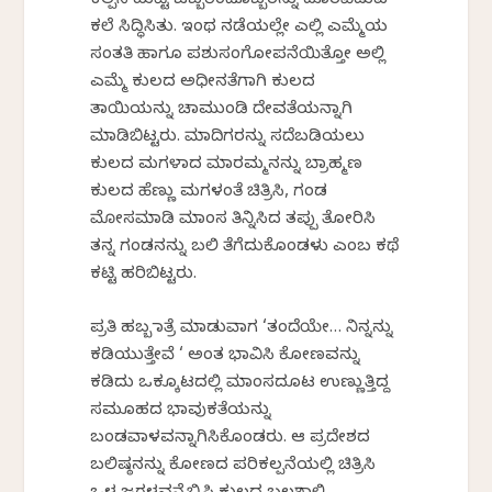
ಕಲ್ಪನೆ ಹುಟ್ಟಿ ಒಬ್ಬರಿಂದೊಬ್ಬರನ್ನು ದೂರವಿಡುವ
ಕಲೆ ಸಿದ್ಧಿಸಿತು. ಇಂಥ ನಡೆಯಲ್ಲೇ ಎಲ್ಲಿ ಎಮ್ಮೆಯ
ಸಂತತಿ ಹಾಗೂ ಪಶುಸಂಗೋಪನೆಯಿತ್ತೋ ಅಲ್ಲಿ
ಎಮ್ಮೆ ಕುಲದ ಅಧೀನತೆಗಾಗಿ ಕುಲದ
ತಾಯಿಯನ್ನು ಚಾಮುಂಡಿ ದೇವತೆಯನ್ನಾಗಿ
ಮಾಡಿಬಿಟ್ಟರು. ಮಾದಿಗರನ್ನು ಸದೆಬಡಿಯಲು
ಕುಲದ ಮಗಳಾದ ಮಾರಮ್ಮನನ್ನು ಬ್ರಾಹ್ಮಣ
ಕುಲದ ಹೆಣ್ಣು ಮಗಳಂತೆ ಚಿತ್ರಿಸಿ, ಗಂಡ
ಮೋಸಮಾಡಿ ಮಾಂಸ ತಿನ್ನಿಸಿದ ತಪ್ಪು ತೋರಿಸಿ
ತನ್ನ ಗಂಡನನ್ನು ಬಲಿ ತೆಗೆದುಕೊಂಡಳು ಎಂಬ ಕಥೆ
ಕಟ್ಟಿ ಹರಿಬಿಟ್ಟರು.
ಪ್ರತಿ ಹಬ್ಬ ಜಾತ್ರೆ ಮಾಡುವಾಗ ‘ತಂದೆಯೇ… ನಿನ್ನನ್ನು
ಕಡಿಯುತ್ತೇವೆ ‘ ಅಂತ ಭಾವಿಸಿ ಕೋಣವನ್ನು
ಕಡಿದು ಒಕ್ಕೂಟದಲ್ಲಿ ಮಾಂಸದೂಟ ಉಣ್ಣುತ್ತಿದ್ದ
ಸಮೂಹದ ಭಾವುಕತೆಯನ್ನು
ಬಂಡವಾಳವನ್ನಾಗಿಸಿಕೊಂಡರು. ಆ ಪ್ರದೇಶದ
ಬಲಿಷ್ಠನನ್ನು ಕೋಣದ ಪರಿಕಲ್ಪನೆಯಲ್ಲಿ ಚಿತ್ರಿಸಿ