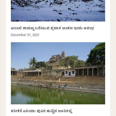
ಅಂಜಲಿ ರಾಮಣ್ಣ ಬರೆಯುವ ಪ್ರವಾಸ ಅಂಕಣ ಇಂದು ಆರಂಭ
December 31, 2021
ತರೀಕೆರೆ ಏರಿಯಾ: ಪುತಿನ ಹುಟ್ಟಿದ ಊರಿನಲ್ಲಿ