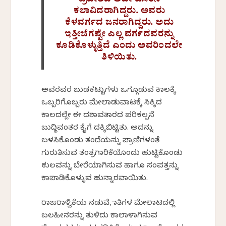
ಪ್ರದೇಶದ ಅದೇ ಹೆಸರಿನ
ಕಲಾವಿದರಾಗಿದ್ದರು. ಅವರು
ಕೆಳವರ್ಗದ ಜನರಾಗಿದ್ದರು. ಅದು
ಇತ್ತೀಚೆಗಷ್ಟೇ ಎಲ್ಲ ವರ್ಗದವರನ್ನು
ಕೂಡಿಕೊಳ್ಳುತ್ತಿದೆ ಎಂದು ಅವರಿಂದಲೇ
ತಿಳಿಯಿತು.
ಅವರವರ ಬುಡಕಟ್ಟುಗಳು ಒಗ್ಗೂಡುವ ಕಾಲಕ್ಕೆ
ಒಬ್ಬರಿಗೊಬ್ಬರು ಮೇಲಾಡುವಾಟಕ್ಕೆ ಸಿಕ್ಕಿದ
ಕಾಲದಲ್ಲೇ ಈ ದಶಾವತಾರದ ಪರಿಕಲ್ಪನೆ
ಬುದ್ಧಿವಂತರ ಕೈಗೆ ದಕ್ಕಿಬಿಟ್ಟಿತು. ಅದನ್ನು
ಬಳಸಿಕೊಂಡು ತಂದೆಯನ್ನು ಪ್ರಾಣಿಗಳಂತೆ
ಗುರುತಿಸುವ ತಂತ್ರಗಾರಿಕೆಯೊಂದು ಹುಟ್ಟಿಕೊಂಡು
ಕುಲವನ್ನು ಬೇರೆಯಾಗಿಸುವ ಹಾಗೂ ಸಂಪತ್ತನ್ನು
ಕಾಪಾಡಿಕೊಳ್ಳುವ ಹುನ್ನಾರವಾಯಿತು.
ರಾಜರಾಳ್ವಿಕೆಯ ನಡುವೆ, ಜಾತಿಗಳ ಮೇಲಾಟದಲ್ಲಿ
ಬಲಹೀನರನ್ನು ತುಳಿದು ಕಾಲಾಳಾಗಿಸುವ