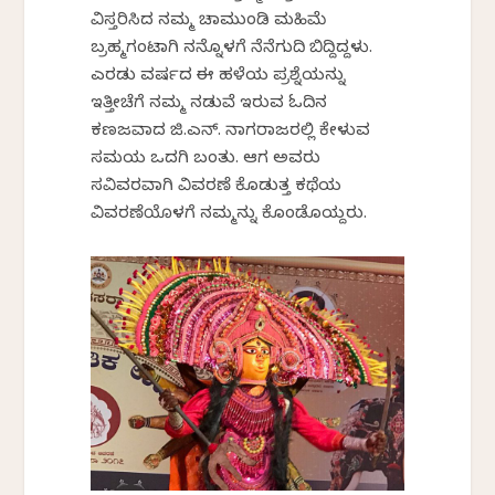
ವಿಸ್ತರಿಸಿದ ನಮ್ಮ ಚಾಮುಂಡಿ ಮಹಿಮೆ
ಬ್ರಹ್ಮಗಂಟಾಗಿ ನನ್ನೊಳಗೆ ನೆನೆಗುದಿ ಬಿದ್ದಿದ್ದಳು.
ಎರಡು ವರ್ಷದ ಈ ಹಳೆಯ ಪ್ರಶ್ನೆಯನ್ನು
ಇತ್ತೀಚೆಗೆ ನಮ್ಮ ನಡುವೆ ಇರುವ ಓದಿನ
ಕಣಜವಾದ ಜಿ.ಎನ್. ನಾಗರಾಜರಲ್ಲಿ ಕೇಳುವ
ಸಮಯ ಒದಗಿ ಬಂತು. ಆಗ ಅವರು
ಸವಿವರವಾಗಿ ವಿವರಣೆ ಕೊಡುತ್ತ ಕಥೆಯ
ವಿವರಣೆಯೊಳಗೆ ನಮ್ಮನ್ನು ಕೊಂಡೊಯ್ದರು.