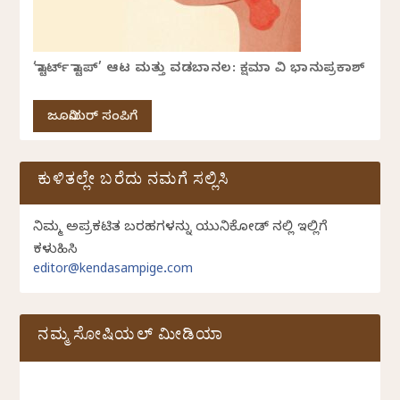
‘ಸ್ಟಾರ್ಟ್ ಸ್ಟಾಪ್’ ಆಟ ಮತ್ತು ವಡಬಾನಲ: ಕ್ಷಮಾ ವಿ ಭಾನುಪ್ರಕಾಶ್
ಜೂನಿಯರ್ ಸಂಪಿಗೆ
ಕುಳಿತಲ್ಲೇ ಬರೆದು ನಮಗೆ ಸಲ್ಲಿಸಿ
ನಿಮ್ಮ ಅಪ್ರಕಟಿತ ಬರಹಗಳನ್ನು ಯುನಿಕೋಡ್ ನಲ್ಲಿ ಇಲ್ಲಿಗೆ
ಕಳುಹಿಸಿ
editor@kendasampige.com
ನಮ್ಮ ಸೋಷಿಯಲ್‌ ಮೀಡಿಯಾ