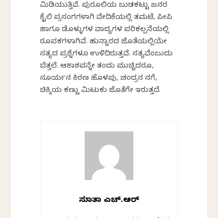
ಮಿಡಿಯುತ್ತಿವೆ. ಪುರೂಲಿಯ ಬುಡಕಟ್ಟು ಜನರ
ಕೈಲಿ ಪ್ರಸಂಗಗಳಾಗಿ ವೇದಿಕೆಯಲ್ಲಿ ತಮಟೆ, ಪೀಪಿ
ಹಾಗೂ ಡೊಳ್ಳುಗಳ ವಾದ್ಯಗಳ ಪರಿಕಲ್ಪನೆಯಲ್ಲಿ
ರೂಪಕಗಳಾಗಿವೆ. ಹುನ್ನಾರದ ಜೊತೆಯಲ್ಲಿಯೇ
ಸತ್ಯದ ಪ್ರಶ್ನೆಗಳೂ ಉಳಿದಿರುತ್ತವೆ. ಸತ್ಯವೆಂಬುದು
ಬೆತ್ತಲೆ. ಆಕಾಶವನ್ನೇ ತಂದು ಮುಚ್ಚಿದರೂ,
ಸೂರ್ಯನ ಕಿರಣ ಹೊಳಪು, ಚಂದ್ರನ ನಗೆ,
ಚಿಕ್ಕಿಯ ಕಣ್ಣು ಮಿಟುಕು ಜೊತೆಗೇ ಇರುತ್ತದೆ.
ಸುಜಾತಾ ಎಚ್.ಆರ್