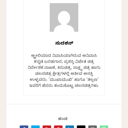
ಸುದರ್ಶನ್
ಆಸ್ಟ್ರೇಲಿಯಾದ ನಿವಾಸಿಯಾಗಿರುವ ಅನಿವಾಸಿ
ಕನ್ನಡ ಬರಹಗಾರ, ಪ್ರಶಸ್ತಿ ವಿಜೇತ ಚಿತ್ರ
ನಿರ್ದೇಶಕ.ನಾಟಕ, ಕಿರುಚಿತ್ರ, ಸಾಕ್ಷ್ಯ ಚಿತ್ರ ಹಾಗು
ಚಲನಚಿತ್ರ ಕ್ಷೇತ್ರಗಳಲ್ಲಿ ಅತೀವ ಆಸಕ್ತಿ
ಉಳ್ಳವರು. ‘ಮುಖಾಮುಖಿ’ ಹಾಗೂ ‘ತಲ್ಲಣ’
ಇವರಿಗೆ ಹೆಸರು ತಂದುಕೊಟ್ಟ ಚಲನಚಿತ್ರಗಳು.
ಹಂಚಿ