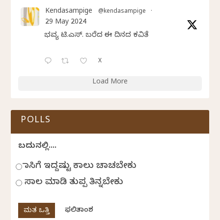
Kendasampige
@kendasampige
·
29 May 2024
ಭವ್ಯ ಟಿ.ಎಸ್. ಬರೆದ ಈ ದಿನದ ಕವಿತೆ
X
Load More
POLLS
ಬದುಕಿನಲ್ಲಿ....
ಹಾಸಿಗೆ ಇದ್ದಷ್ಟು ಕಾಲು ಚಾಚಬೇಕು
ಸಾಲ ಮಾಡಿ ತುಪ್ಪ ತಿನ್ನಬೇಕು
ಫಲಿತಾಂಶ