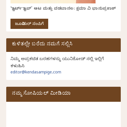
‘ಸ್ಟಾರ್ಟ್ ಸ್ಟಾಪ್’ ಆಟ ಮತ್ತು ವಡಬಾನಲ: ಕ್ಷಮಾ ವಿ ಭಾನುಪ್ರಕಾಶ್
ಜೂನಿಯರ್ ಸಂಪಿಗೆ
ಕುಳಿತಲ್ಲೇ ಬರೆದು ನಮಗೆ ಸಲ್ಲಿಸಿ
ನಿಮ್ಮ ಅಪ್ರಕಟಿತ ಬರಹಗಳನ್ನು ಯುನಿಕೋಡ್ ನಲ್ಲಿ ಇಲ್ಲಿಗೆ
ಕಳುಹಿಸಿ
editor@kendasampige.com
ನಮ್ಮ ಸೋಷಿಯಲ್‌ ಮೀಡಿಯಾ