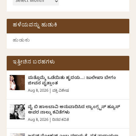
ಹಳೆಯವನ್ನು ಹುಡುಕಿ
ಇತ್ತೀಚಿನ ಬರಹಗಳು
ಮತ್ತೊಮ್ಮೆ ಒಡೆಯಿತು ಹೃದಯ…: ಜುಲೇಖಾ ಬೇಗಂ
ಜೀವನ ವೃತ್ತಾಂತ
Aug 8, 2026
|
ವ್ಯಕ್ತಿ ವಿಶೇಷ
ವೈ ಬಿ ಹಾಲಬಾವಿ ಅನುವಾದಿಸಿದ ಲ್ಯಾಂಗ್ಸ್ಟನ್ ಹ್ಯೂಸ್
ಅವರ ನಾಲ್ಕು ಕವಿತೆಗಳು
Aug 8, 2026
|
ದಿನದ ಕವಿತೆ