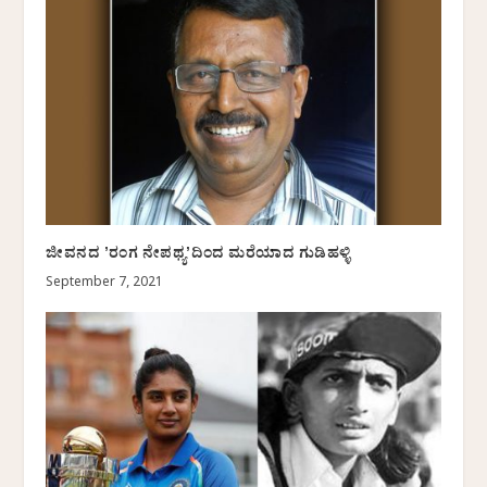
ಜೀವನದ ʼರಂಗ ನೇಪಥ್ಯʼದಿಂದ ಮರೆಯಾದ ಗುಡಿಹಳ್ಳಿ
September 7, 2021