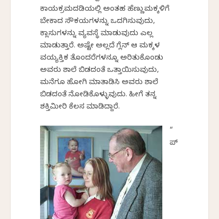
ಕಾರ್ಯಕ್ರಮದಡಿಯಲ್ಲಿ ಅಂತಹ ಹೆಣ್ಣುಮಕ್ಕಳಿಗೆ
ಬೇಕಾದ ಸೌಕರ್ಯಗಳನ್ನು ಒದಗಿಸುವುದು,
ಕ್ಲಾಸುಗಳನ್ನು ವ್ಯವಸ್ಥೆ ಮಾಡುವುದು ಎಲ್ಲ
ಮಾಡುತ್ತಾರೆ. ಅಷ್ಟೇ ಅಲ್ಲದೆ ಗ್ಲೆನ್ ಆ ಮಕ್ಕಳ
ವಯ್ಯಕ್ತಿಕ ತೊಂದರೆಗಳನ್ನೂ ಅರಿತುಕೊಂಡು
ಅವರು ಶಾಲೆ ಬಿಡದಂತೆ ಒತ್ತಾಯಿಸುವುದು,
ಮನೆಗೂ ಹೋಗಿ ಮಾತಾಡಿಸಿ ಅವರು ಶಾಲೆ
ಬಿಡದಂತೆ ನೋಡಿಕೊಳ್ಳುವುದು. ಹೀಗೆ ತನ್ನ
ಶಕ್ತಿಮೀರಿ ಕೆಲಸ ಮಾಡಿದ್ದಾರೆ.
“
ಪ್