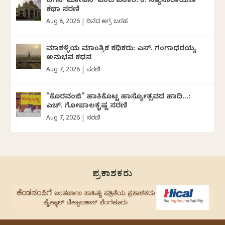
ಜಗನ್‌ ಮೋಹನ್‌ ಎಂಬ ವಠಾರ: ಕೆ. ಸತ್ಯನಾರಾಯಣ
ಕಥಾ ಸರಣಿ
Aug 8, 2026
|
ದಿನದ ಅಗ್ರ ಬರಹ
ಮಾಕಳ್ಳಿಯ ಮಾಂತ್ರಿಕ ಕಥಿಕರು: ಎಸ್. ಗಂಗಾಧರಯ್ಯ
ಅನುಭವ ಕಥನ
Aug 7, 2026
|
ಸರಣಿ
“ಕೊರವಂಜಿ” ಹಾಕಿಕೊಟ್ಟ ಹಾಸ್ಯೋತ್ಸವದ ಹಾದಿ…:
ಎಚ್. ಗೋಪಾಲಕೃಷ್ಣ ಸರಣಿ
Aug 7, 2026
|
ಸರಣಿ
ಪ್ರಕಾಶಕರು