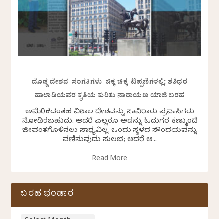
ದೊಡ್ಡ ದೇಶದ ಸಂಗತಿಗಳು ಚಿಕ್ಕ ಚಿಕ್ಕ ಟಿಪ್ಪಣಿಗಳಲ್ಲಿ: ಶಶಿಧರ
ಹಾಲಾಡಿಯವರ ಕೃತಿಯ ಕುರಿತು ನಾರಾಯಣ ಯಾಜಿ ಬರಹ
ಅಮೆರಿಕದಂತಹ ವಿಶಾಲ ದೇಶವನ್ನು ಸಾವಿರಾರು ಪ್ರವಾಸಿಗರು
ನೋಡಿರಬಹುದು. ಆದರೆ ಎಲ್ಲರೂ ಅದನ್ನು ಓದುಗರ ಕಣ್ಮುಂದೆ
ಜೀವಂತಗೊಳಿಸಲು ಸಾಧ್ಯವಿಲ್ಲ. ಒಂದು ಸ್ಥಳದ ಸೌಂದರ್ಯವನ್ನು
ವರ್ಣಿಸುವುದು ಸುಲಭ; ಆದರೆ ಆ...
Read More
ಬರಹ ಭಂಡಾರ