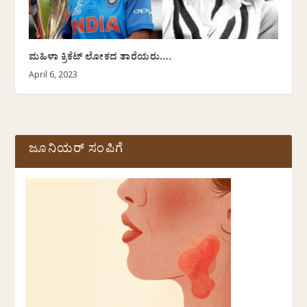
ಮಹಿಳಾ ಕ್ರಿಕೆಟ್ ಲೋಕದ‌ ತಾರೆಯರು….
April 6, 2023
ಜೂನಿಯರ್ ಸಂಪಿಗೆ