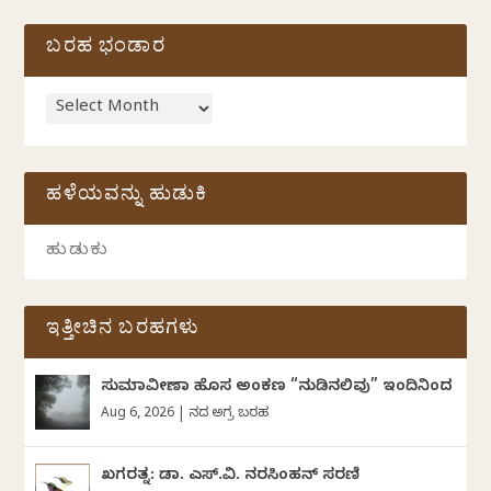
ಬರಹ ಭಂಡಾರ
ಹಳೆಯವನ್ನು ಹುಡುಕಿ
ಇತ್ತೀಚಿನ ಬರಹಗಳು
ಸುಮಾವೀಣಾ ಹೊಸ ಅಂಕಣ “ನುಡಿನಲಿವು” ಇಂದಿನಿಂದ
Aug 6, 2026
|
ದಿನದ ಅಗ್ರ ಬರಹ
ಖಗರತ್ನ: ಡಾ. ಎಸ್.ವಿ. ನರಸಿಂಹನ್‌‌ ಸರಣಿ