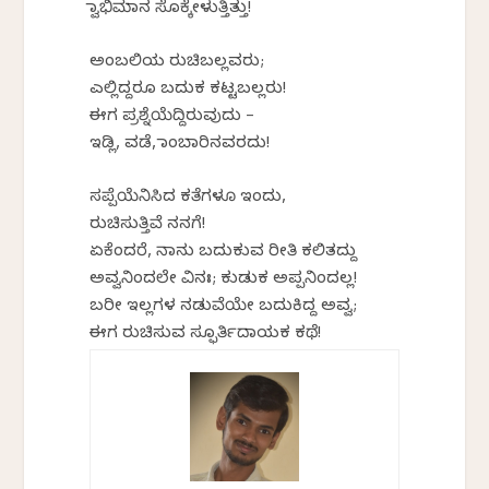
ಸ್ವಾಭಿಮಾನ ಸೊಕ್ಕೇಳುತ್ತಿತ್ತು!
ಅಂಬಲಿಯ ರುಚಿಬಲ್ಲವರು;
ಎಲ್ಲಿದ್ದರೂ ಬದುಕ ಕಟ್ಟಬಲ್ಲರು!
ಈಗ ಪ್ರಶ್ನೆಯೆದ್ದಿರುವುದು –
ಇಡ್ಲಿ, ವಡೆ, ಸಾಂಬಾರಿನವರದು!
ಸಪ್ಪೆಯೆನಿಸಿದ ಕತೆಗಳೂ ಇಂದು,
ರುಚಿಸುತ್ತಿವೆ ನನಗೆ!
ಏಕೆಂದರೆ, ನಾನು ಬದುಕುವ ರೀತಿ ಕಲಿತದ್ದು
ಅವ್ವನಿಂದಲೇ ವಿನಃ; ಕುಡುಕ ಅಪ್ಪನಿಂದಲ್ಲ!
ಬರೀ ಇಲ್ಲಗಳ ನಡುವೆಯೇ ಬದುಕಿದ್ದ ಅವ್ವ;
ಈಗ ರುಚಿಸುವ ಸ್ಫೂರ್ತಿದಾಯಕ ಕಥೆ!