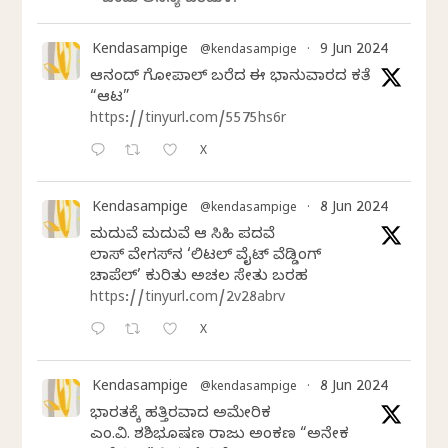
ಒಂದು ಅನನ್ಯ ಪರಿಮಳ.
Kendasampige
9 Jun 2024
@kendasampige
·
ಆನಂದ್‌ ಗೋಪಾಲ್‌ ಬರೆದ ಈ ಭಾನುವಾರದ ಕತೆ
“ಆಟ”
https://tinyurl.com/5575hs6r
X
Kendasampige
8 Jun 2024
@kendasampige
·
ಮದುವೆ ಮದುವೆ ಆ ಸಿಹಿ ಪದವೆ
ಲಾಸ್‌ ವೇಗಸ್‌ನ ‘ಲಿಟಲ್ ವೈಟ್ ವೆಡ್ಡಿಂಗ್
ಚಾಪೆಲ್’ ಕುರಿತು ಅಚಲ ಸೇತು ಬರಹ
https://tinyurl.com/2v28abrv
X
Kendasampige
8 Jun 2024
@kendasampige
·
ಭಾರತಕ್ಕೆ ಹತ್ತಿರವಾದ ಅಮೇರಿಕ
ಎಂ.ವಿ. ಶಶಿಭೂಷಣ ರಾಜು ಅಂಕಣ “ಅನೇಕ