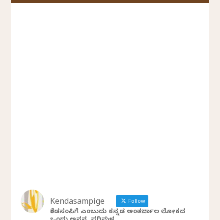
Kendasampige
Follow
ಕೆಂಡಸಂಪಿಗೆ ಎಂಬುದು ಕನ್ನಡ ಅಂತರ್ಜಾಲ ಲೋಕದ