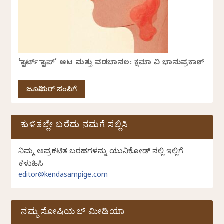
‘ಸ್ಟಾರ್ಟ್ ಸ್ಟಾಪ್’ ಆಟ ಮತ್ತು ವಡಬಾನಲ: ಕ್ಷಮಾ ವಿ ಭಾನುಪ್ರಕಾಶ್
ಜೂನಿಯರ್ ಸಂಪಿಗೆ
ಕುಳಿತಲ್ಲೇ ಬರೆದು ನಮಗೆ ಸಲ್ಲಿಸಿ
ನಿಮ್ಮ ಅಪ್ರಕಟಿತ ಬರಹಗಳನ್ನು ಯುನಿಕೋಡ್ ನಲ್ಲಿ ಇಲ್ಲಿಗೆ
ಕಳುಹಿಸಿ
editor@kendasampige.com
ನಮ್ಮ ಸೋಷಿಯಲ್‌ ಮೀಡಿಯಾ