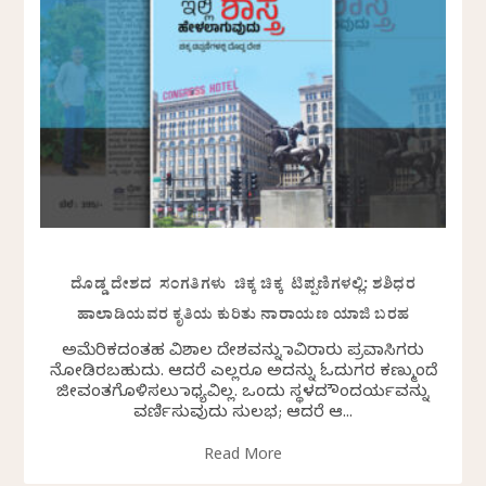
ದೊಡ್ಡ ದೇಶದ ಸಂಗತಿಗಳು ಚಿಕ್ಕ ಚಿಕ್ಕ ಟಿಪ್ಪಣಿಗಳಲ್ಲಿ: ಶಶಿಧರ
ಹಾಲಾಡಿಯವರ ಕೃತಿಯ ಕುರಿತು ನಾರಾಯಣ ಯಾಜಿ ಬರಹ
ಅಮೆರಿಕದಂತಹ ವಿಶಾಲ ದೇಶವನ್ನು ಸಾವಿರಾರು ಪ್ರವಾಸಿಗರು
ನೋಡಿರಬಹುದು. ಆದರೆ ಎಲ್ಲರೂ ಅದನ್ನು ಓದುಗರ ಕಣ್ಮುಂದೆ
ಜೀವಂತಗೊಳಿಸಲು ಸಾಧ್ಯವಿಲ್ಲ. ಒಂದು ಸ್ಥಳದ ಸೌಂದರ್ಯವನ್ನು
ವರ್ಣಿಸುವುದು ಸುಲಭ; ಆದರೆ ಆ...
Read More