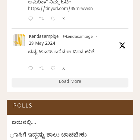
ಅಮೆರಿಕಾ” ನಿಮ್ಮ ಓದಿಗೆ
https://tinyurl.com/35mrwwsn
X
Kendasampige
@kendasampige
·
29 May 2024
ಭವ್ಯ ಟಿ.ಎಸ್. ಬರೆದ ಈ ದಿನದ ಕವಿತೆ
X
Load More
POLLS
ಬದುಕಿನಲ್ಲಿ....
ಹಾಸಿಗೆ ಇದ್ದಷ್ಟು ಕಾಲು ಚಾಚಬೇಕು