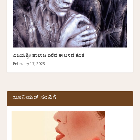
ವಿಜಯಶ್ರೀ ಹಾಲಾಡಿ ಬರೆದ ಈ ದಿನದ ಕವಿತೆ
February 17, 2023
ಜೂನಿಯರ್ ಸಂಪಿಗೆ