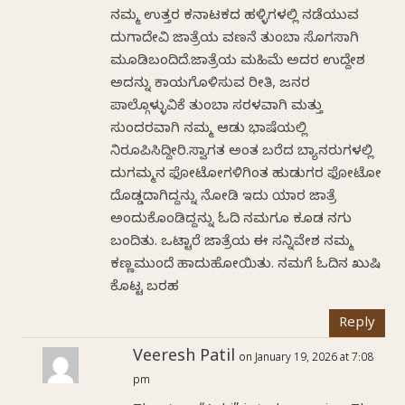
ನಮ್ಮ ಉತ್ತರ ಕರ್ನಾಟಕದ ಹಳ್ಳಿಗಳಲ್ಲಿ ನಡೆಯುವ
ದುರ್ಗಾದೇವಿ ಜಾತ್ರೆಯ ವರ್ಣನೆ ತುಂಬಾ ಸೊಗಸಾಗಿ
ಮೂಡಿಬಂದಿದೆ.ಜಾತ್ರೆಯ ಮಹಿಮೆ ಅದರ ಉದ್ದೇಶ
ಅದನ್ನು ಕಾರ್ಯಗೊಳಿಸುವ ರೀತಿ, ಜನರ
ಪಾಲ್ಗೊಳ್ಳುವಿಕೆ ತುಂಬಾ ಸರಳವಾಗಿ ಮತ್ತು
ಸುಂದರವಾಗಿ ನಮ್ಮ ಆಡು ಭಾಷೆಯಲ್ಲಿ
ನಿರೂಪಿಸಿದ್ದೀರಿ.ಸ್ವಾಗತ ಅಂತ ಬರೆದ ಬ್ಯಾನರುಗಳಲ್ಲಿ
ದುರ್ಗಮ್ಮನ ಫೋಟೋಗಳಿಗಿಂತ ಹುಡುಗರ ಫೋಟೋ
ದೊಡ್ಡದಾಗಿದ್ದನ್ನು ನೋಡಿ ಇದು ಯಾರ ಜಾತ್ರೆ
ಅಂದುಕೊಂಡಿದ್ದನ್ನು ಓದಿ ನಮಗೂ ಕೂಡ ನಗು
ಬಂದಿತು. ಒಟ್ಟಾರೆ ಜಾತ್ರೆಯ ಈ ಸನ್ನಿವೇಶ ನಮ್ಮ
ಕಣ್ಣಮುಂದೆ ಹಾದುಹೋಯಿತು. ನಮಗೆ ಓದಿನ ಖುಷಿ
ಕೊಟ್ಟ ಬರಹ
Reply
Veeresh Patil
on January 19, 2026 at 7:08
pm