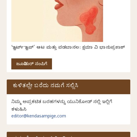
‘ಸ್ಟಾರ್ಟ್ ಸ್ಟಾಪ್’ ಆಟ ಮತ್ತು ವಡಬಾನಲ: ಕ್ಷಮಾ ವಿ ಭಾನುಪ್ರಕಾಶ್
ಜೂನಿಯರ್ ಸಂಪಿಗೆ
ಕುಳಿತಲ್ಲೇ ಬರೆದು ನಮಗೆ ಸಲ್ಲಿಸಿ
ನಿಮ್ಮ ಅಪ್ರಕಟಿತ ಬರಹಗಳನ್ನು ಯುನಿಕೋಡ್ ನಲ್ಲಿ ಇಲ್ಲಿಗೆ
ಕಳುಹಿಸಿ
editor@kendasampige.com