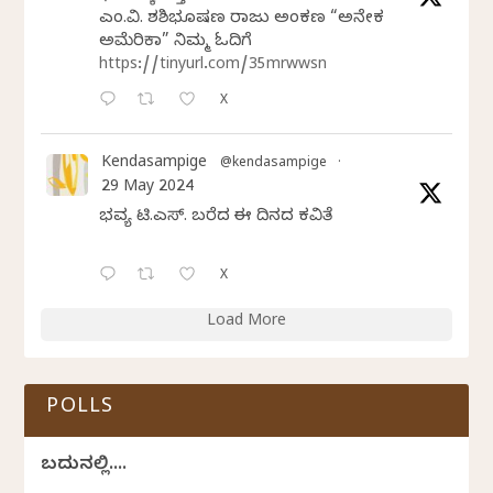
ಎಂ.ವಿ. ಶಶಿಭೂಷಣ ರಾಜು ಅಂಕಣ “ಅನೇಕ
ಅಮೆರಿಕಾ” ನಿಮ್ಮ ಓದಿಗೆ
https://tinyurl.com/35mrwwsn
X
Kendasampige
@kendasampige
·
29 May 2024
ಭವ್ಯ ಟಿ.ಎಸ್. ಬರೆದ ಈ ದಿನದ ಕವಿತೆ
X
Load More
POLLS
ಬದುಕಿನಲ್ಲಿ....