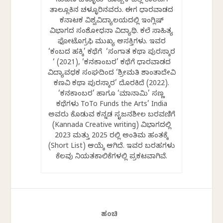
ಸುವರ್ಣ ಚೆಳ್ಳೂರು ಕೊಪ್ಪಳ ಜಿಲ್ಲೆ ಕಾರಟಗಿ
ತಾಲ್ಲೂಕಿನ ಚಳ್ಳೂರಿನವರು. ಈಗ ಧಾರವಾಡದ
ಕರ್ನಾಟಕ ವಿಶ್ವವಿದ್ಯಾಲಯದಲ್ಲಿ ಇಂಗ್ಲಿಷ್
ವಿಭಾಗದ ಸಂಶೋಧನಾ ವಿದ್ಯಾರ್ಥಿ. ಕಲೆ ಸಾಹಿತ್ಯ
ಫೋಟೊಗ್ರಫಿ ಮುಖ್ಯ ಆಸಕ್ತಿಗಳು. ಇವರ
‘ಕಂಬದ ಹಕ್ಕಿ’ ಕಥೆಗೆ ‘ಸಂಗಾತ ಕಥಾ ಪುರಸ್ಕಾರ
‘ (2021), ‘ಕನಕಾಂಬರ’ ಕಥೆಗೆ ಧಾರವಾಡದ
ವಿದ್ಯಾವರ್ಧಕ ಸಂಘದಿಂದ ‘ಶ್ರೀಮತಿ ಶಾಂತಾದೇವಿ
ಕಣವಿ ಕಥಾ ಪುರಸ್ಕಾರ’ ದೊರಕಿದೆ (2022).
‘ಕನಕಾಂಬರ’ ಹಾಗೂ ‘ಮಾರ್ನಾಮಿ’ ಸಣ್ಣ
ಕಥೆಗಳು ToTo Funds the Arts’ India
ಅವರು ಕೊಡುವ ಕನ್ನಡ ಸೃಜನಶೀಲ ಬರವಣಿಗೆ
(Kannada Creative writing) ವಿಭಾಗದಲ್ಲಿ
2023 ಮತ್ತು 2025 ರಲ್ಲಿ ಅಂತಿಮ ಹಂತಕ್ಕೆ
(Short List) ಆಯ್ಕೆ ಆಗಿದೆ. ಇವರ ಬರಹಗಳು
ಕೆಲವು ನಿಯತಕಾಲಿಕೆಗಳಲ್ಲಿ ಪ್ರಕಟವಾಗಿವೆ.
ಹಂಚಿ