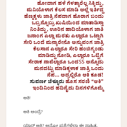
ಹೋದಾಗ ಹಳೆ ಗೆಳತ್ಯಾರೆಲ್ಲ ಸಿಕ್ಕಿದ್ದು,
ಮನಿಯೊಳಾಗ ಕೆಲಸ ಮಾಡಿ ಅಲ್ಲೆ ಇರ್ತಿದ್ದ
ಹೆಣ್ಮಕ್ಕಳು ಜಾತ್ರಿ ನೆಪದಾಗ ಹೊರಾಗ ಬಂದು
ಒಬ್ರನ್ನೊಬ್ರು ಖುಷಿಯಿಂದ ಮಾತಾಡಿಸ್ತಾ
ನಿಂತಿದ್ದು, ಊರಿನ ಹಾದಿಯೊಳಾಗ ಜಾತಿ
ಜನಾಂಗ ಎಲ್ಲಾ ಮರತು ಎಲ್ಲಾರೂ ಒಟ್ಟಾಗಿ
ಸೇರಿ ಒಂದೆ ಮನ್ಯಾರೇನೊ ಅನ್ನುವಂಗ ಜಾತ್ರಿ
ಕೆಲಸಾನ ಎಲ್ಲಾರೂ ಸೇರಿ ಹಂಚಿಗ್ಯಂಡು
ಮಾಡಿದ್ದು ನೋಡಿ, ಎಲ್ಲಾರೂ ಒಟ್ಟಿಗೆ
ಸೇರಾಕ ನಾವೆಲ್ಲಾರೂ ಒಂದSS ಅನ್ನೊದು
ಮನದಟ್ಟು ಮಾಡಿಕ್ಯಳಾಕ ಜಾತ್ರಿ ಒಂದು
ನೆಪ… ಅದ್ರಲ್ಲಿರೊ ಆಕಿ ಕೂಡ!
ಸುವರ್ಣ ಚೆಳ್ಳೂರು
ಹೊಸ ಸರಣಿ “ಆಕಿ”
ಇಂದಿನಿಂದ ಹದಿನೈದು ದಿನಗಳಿಗೊಮ್ಮೆ
ಆಕಿ!
ಆಕಿ ಅಂದ್ರೆ?
ಯಾರ್ ಆಕಿ? ಅನ್ನೋ ಪ್ರಶ್ನೆಗಳೆಲ್ಲಾ ಈ ಸಾಹಿತ್ಯ