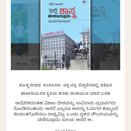
ದೊಡ್ಡ ದೇಶದ ಸಂಗತಿಗಳು ಚಿಕ್ಕ ಚಿಕ್ಕ ಟಿಪ್ಪಣಿಗಳಲ್ಲಿ: ಶಶಿಧರ
ಹಾಲಾಡಿಯವರ ಕೃತಿಯ ಕುರಿತು ನಾರಾಯಣ ಯಾಜಿ ಬರಹ
ಅಮೆರಿಕದಂತಹ ವಿಶಾಲ ದೇಶವನ್ನು ಸಾವಿರಾರು ಪ್ರವಾಸಿಗರು
ನೋಡಿರಬಹುದು. ಆದರೆ ಎಲ್ಲರೂ ಅದನ್ನು ಓದುಗರ ಕಣ್ಮುಂದೆ
ಜೀವಂತಗೊಳಿಸಲು ಸಾಧ್ಯವಿಲ್ಲ. ಒಂದು ಸ್ಥಳದ ಸೌಂದರ್ಯವನ್ನು
ವರ್ಣಿಸುವುದು ಸುಲಭ; ಆದರೆ ಆ...