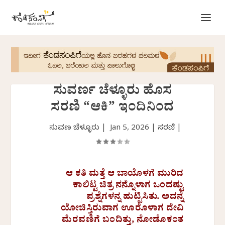
ಸುವರ್ಣ ಚೆಳ್ಳೂರು ಹೊಸ
ಸರಣಿ “ಆಕಿ” ಇಂದಿನಿಂದ
ಸುವರ್ಣ ಚೆಳ್ಳೂರು |
Jan 5, 2026
|
ಸರಣಿ
|
ಆ ಕತಿ ಮತ್ತೆ ಆ ಬಾಯೊಳಗೆ ಮುರಿದ
ಕಾಲಿಟ್ಟ ಚಿತ್ರ ನನ್ನೊಳಾಗ ಒಂದಷ್ಟು
ಪ್ರಶ್ನೆಗಳನ್ನ ಹುಟ್ಟಿಸಿತು. ಅದನ್ನೆ
ಯೋಚಿಸ್ತಿರುವಾಗ ಊರೊಳಾಗ ದೇವಿ
ಮೆರವಣಿಗೆ ಬಂದಿತ್ತು, ನೋಡೊಕಂತ