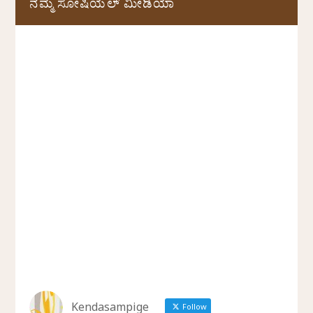
ನಮ್ಮ ಸೋಷಿಯಲ್‌ ಮೀಡಿಯಾ
Kendasampige
Follow