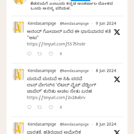
ಕೆಂಡಸಂಪಿಗೆ ಎಂಬುದು ಕನ್ನಡ ಅಂತರ್ಜಾಲ ಲೋಕದ
ಒಂದು ಅನನ್ಯ ಪರಿಮಳ.
Kendasampige
9 Jun 2024
@kendasampige
·
ಆನಂದ್‌ ಗೋಪಾಲ್‌ ಬರೆದ ಈ ಭಾನುವಾರದ ಕತೆ
“ಆಟ”
https://tinyurl.com/5575hs6r
X
Kendasampige
8 Jun 2024
@kendasampige
·
ಮದುವೆ ಮದುವೆ ಆ ಸಿಹಿ ಪದವೆ
ಲಾಸ್‌ ವೇಗಸ್‌ನ ‘ಲಿಟಲ್ ವೈಟ್ ವೆಡ್ಡಿಂಗ್
ಚಾಪೆಲ್’ ಕುರಿತು ಅಚಲ ಸೇತು ಬರಹ
https://tinyurl.com/2v28abrv
X
Kendasampige
8 Jun 2024
@kendasampige
·
ಭಾರತಕ್ಕೆ ಹತ್ತಿರವಾದ ಅಮೇರಿಕ