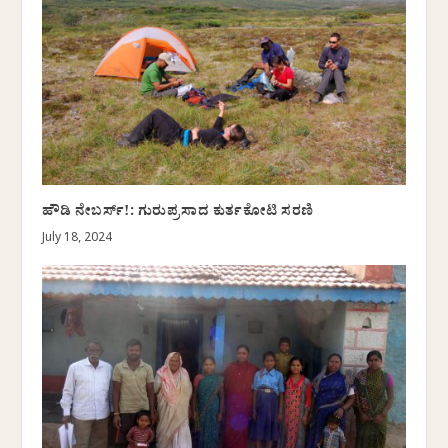
ಹೌಡಿ ನೇಬರ್ಸ್‌!: ಗುರುಪ್ರಸಾದ ಕುರ್ತಕೋಟಿ ಸರಣಿ
July 18, 2024