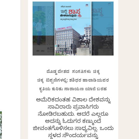
ದೊಡ್ಡ ದೇಶದ ಸಂಗತಿಗಳು ಚಿಕ್ಕ
ಚಿಕ್ಕ ಟಿಪ್ಪಣಿಗಳಲ್ಲಿ: ಶಶಿಧರ ಹಾಲಾಡಿಯವರ
ಕೃತಿಯ ಕುರಿತು ನಾರಾಯಣ ಯಾಜಿ ಬರಹ
ಅಮೆರಿಕದಂತಹ ವಿಶಾಲ ದೇಶವನ್ನು
ಸಾವಿರಾರು ಪ್ರವಾಸಿಗರು
ನೋಡಿರಬಹುದು. ಆದರೆ ಎಲ್ಲರೂ
ಅದನ್ನು ಓದುಗರ ಕಣ್ಮುಂದೆ
ಜೀವಂತಗೊಳಿಸಲು ಸಾಧ್ಯವಿಲ್ಲ. ಒಂದು
ಸ್ಥಳದ ಸೌಂದರ್ಯವನ್ನು