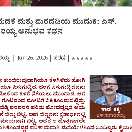
ಡಕೆ ಮತ್ತು ಮರದಡಿಯ ಮುದುಕ: ಎಸ್.
ರಯ್ಯ ಅನುಭವ ಕಥನ
ರಯ್ಯ |
Jun 26, 2026
|
ಸರಣಿ
|
ೇ ತುಂಬಿರುವುದಾಗಿಯೂ ಕೆಳಗಿಳಿದು ಹೋಗಿ
ಿಯೂ ಪಿಸುಗುಟ್ಟಿದ. ಹಂಗೆ ಪಿಸುಗುಟ್ಟಿದವನು
 ಮೇಲಿಂದ ಕೆಳಗೆ ನೆಗೆಯಲು ಮುಂದಾದ. ಆಗ
ಗೂಟದಂಥ ಮೋಟಿಗೆ ಸಿಕ್ಕಿಕೊಂಡುಬಿಟ್ಟಿತ್ತು.
ಡ್ಡಿ ಪರಪರನೆ ಹರಿದು ಹೋದದ್ದಲ್ಲದೆ ಆಯ
 ಬಿದ್ದು ಬಿಟ್ಟ. ಹಾಗೆ ಬಿದ್ದವನು ಕ್ಷಣಾರ್ಧದಲ್ಲಿ
ಮಾಯವಾಗಿ ಬಿಟ್ಟ. ಆದರೆ ಆ ಹೊತ್ತಿಗಾಗಲೇ
ರಿದು ಕೂಗಿಕೊಂಡದ್ದರ ಪರಿಣಾಮವಾಗಿ ಮನೆಯೊಳಗಿಂದ ಒಂದಿಬ್ಬರು ಕೈಯಲ್ಲ