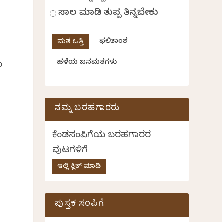
ಸಾಲ ಮಾಡಿ ತುಪ್ಪ ತಿನ್ನಬೇಕು
ಫಲಿತಾಂಶ
ಹಳೆಯ ಜನಮತಗಳು
ು
ನಮ್ಮ ಬರಹಗಾರರು
ಕೆಂಡಸಂಪಿಗೆಯ ಬರಹಗಾರರ
ಪುಟಗಳಿಗೆ
ಇಲ್ಲಿ ಕ್ಲಿಕ್ ಮಾಡಿ
ಪುಸ್ತಕ ಸಂಪಿಗೆ