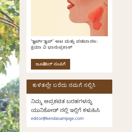
‘ಸ್ಟಾರ್ಟ್ ಸ್ಟಾಪ್’ ಆಟ ಮತ್ತು ವಡಬಾನಲ:
ಕ್ಷಮಾ ವಿ ಭಾನುಪ್ರಕಾಶ್
ಜೂನಿಯರ್ ಸಂಪಿಗೆ
ಕುಳಿತಲ್ಲೇ ಬರೆದು ನಮಗೆ ಸಲ್ಲಿಸಿ
ನಿಮ್ಮ ಅಪ್ರಕಟಿತ ಬರಹಗಳನ್ನು
ಯುನಿಕೋಡ್ ನಲ್ಲಿ ಇಲ್ಲಿಗೆ ಕಳುಹಿಸಿ
editor@kendasampige.com