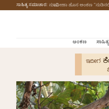
ಸಾಹಿತ್ಯ ಸಮಾಚಾರ:
ಸುಮಾವೀಣಾ ಹೊಸ ಅಂಕಣ “ನುಡಿನಲಿ
ಅಂಕಣ
ಸಾಹಿತ್ಯ