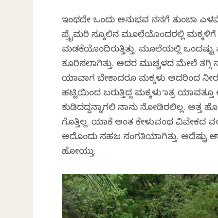
ಇಂಥದೇ ಒಂದು ಅನುಭವ ನನಗೆ ತುಂಬಾ ಎಳವೆಯಲ್ಲೇ 
ಪ್ರೈಮರಿ ಸ್ಕೂಲಿನ ಮೂಲೆಯೊಂದರಲ್ಲಿ ಮಕ್ಕಳ
ಮಡಕೆಯೊಂದಿರುತ್ತಿತ್ತು. ಮೂಲೆಯಲ್ಲಿ ಒಂದಷ್ಟ
ಕೂರಿಸಲಾಗಿತ್ತು. ಅದರ ಮುಚ್ಚಳದ ಮೇಲೆ ತಗ್ಗಿ
ಯಾವಾಗ ಬೇಕಾದರೂ ಮಕ್ಕಳು ಅದರಿಂದ ನೀರನ್ನ
ಹಟ್ಟಿಯಿಂದ ಬರುತ್ತಿದ್ದ ಮಕ್ಕಳು ಮಾತ್ರ ಯಾವತ
ಕುಡಿದದ್ದನ್ನಾಗಲಿ ನಾನು ನೋಡಿರಲಿಲ್ಲ. ಅತ
ಗೊತ್ತಿಲ್ಲ. ಯಾಕೆ ಅಂತ ಕೇಳುವಂಥ ವಿವೇಕದ ವಯಸ
ಅದೊಂದು ಸಹಜ ಸಂಗತಿಯಾಗಿತ್ತು. ಅದೆಷ್ಟು ಅಮ
ಹೋಯ್ತು.