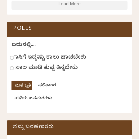
Load More
POLLS
ಬದುಕಿನಲ್ಲಿ....
ಹಾಸಿಗೆ ಇದ್ದಷ್ಟು ಕಾಲು ಚಾಚಬೇಕು
ಸಾಲ ಮಾಡಿ ತುಪ್ಪ ತಿನ್ನಬೇಕು
ಫಲಿತಾಂಶ
ಹಳೆಯ ಜನಮತಗಳು
ನಮ್ಮ ಬರಹಗಾರರು