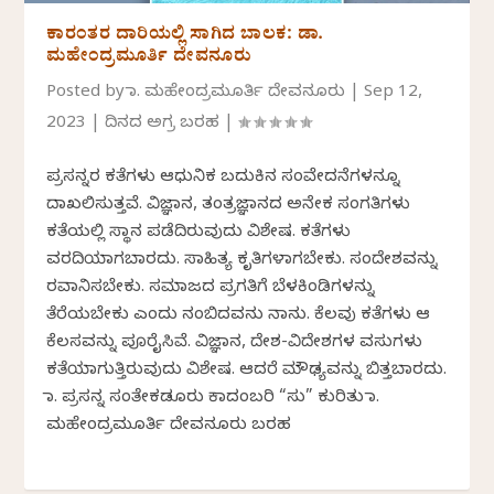
ಕಾರಂತರ ದಾರಿಯಲ್ಲಿ ಸಾಗಿದ ಬಾಲಕ: ಡಾ.
ಮಹೇಂದ್ರಮೂರ್ತಿ ದೇವನೂರು
Posted by
ಡಾ. ಮಹೇಂದ್ರಮೂರ್ತಿ ದೇವನೂರು
|
Sep 12,
2023
|
ದಿನದ ಅಗ್ರ ಬರಹ
|
ಪ್ರಸನ್ನರ ಕತೆಗಳು ಆಧುನಿಕ ಬದುಕಿನ ಸಂವೇದನೆಗಳನ್ನೂ
ದಾಖಲಿಸುತ್ತವೆ. ವಿಜ್ಞಾನ, ತಂತ್ರಜ್ಞಾನದ ಅನೇಕ ಸಂಗತಿಗಳು
ಕತೆಯಲ್ಲಿ ಸ್ಥಾನ ಪಡೆದಿರುವುದು ವಿಶೇಷ. ಕತೆಗಳು
ವರದಿಯಾಗಬಾರದು. ಸಾಹಿತ್ಯ ಕೃತಿಗಳಾಗಬೇಕು. ಸಂದೇಶವನ್ನು
ರವಾನಿಸಬೇಕು. ಸಮಾಜದ ಪ್ರಗತಿಗೆ ಬೆಳಕಿಂಡಿಗಳನ್ನು
ತೆರೆಯಬೇಕು ಎಂದು ನಂಬಿದವನು ನಾನು. ಕೆಲವು ಕತೆಗಳು ಆ
ಕೆಲಸವನ್ನು ಪೂರೈಸಿವೆ. ವಿಜ್ಞಾನ, ದೇಶ-ವಿದೇಶಗಳ ವಸುಗಳು
ಕತೆಯಾಗುತ್ತಿರುವುದು ವಿಶೇಷ. ಆದರೆ ಮೌಢ್ಯವನ್ನು ಬಿತ್ತಬಾರದು.
ಡಾ. ಪ್ರಸನ್ನ ಸಂತೇಕಡೂರು ಕಾದಂಬರಿ “ಸು” ಕುರಿತು ಡಾ.
ಮಹೇಂದ್ರಮೂರ್ತಿ ದೇವನೂರು ಬರಹ