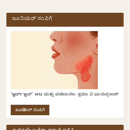
ಜೂನಿಯರ್ ಸಂಪಿಗೆ
‘ಸ್ಟಾರ್ಟ್ ಸ್ಟಾಪ್’ ಆಟ ಮತ್ತು ವಡಬಾನಲ: ಕ್ಷಮಾ ವಿ ಭಾನುಪ್ರಕಾಶ್
ಜೂನಿಯರ್ ಸಂಪಿಗೆ