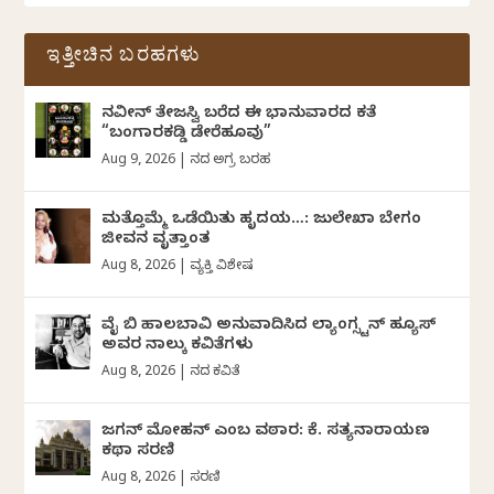
ಇತ್ತೀಚಿನ ಬರಹಗಳು
ನವೀನ್‌ ತೇಜಸ್ವಿ ಬರೆದ ಈ ಭಾನುವಾರದ ಕತೆ
“ಬಂಗಾರಕಡ್ಡಿ ಡೇರೆಹೂವು”
Aug 9, 2026
|
ದಿನದ ಅಗ್ರ ಬರಹ
ಮತ್ತೊಮ್ಮೆ ಒಡೆಯಿತು ಹೃದಯ…: ಜುಲೇಖಾ ಬೇಗಂ
ಜೀವನ ವೃತ್ತಾಂತ
Aug 8, 2026
|
ವ್ಯಕ್ತಿ ವಿಶೇಷ
ವೈ ಬಿ ಹಾಲಬಾವಿ ಅನುವಾದಿಸಿದ ಲ್ಯಾಂಗ್ಸ್ಟನ್ ಹ್ಯೂಸ್
ಅವರ ನಾಲ್ಕು ಕವಿತೆಗಳು
Aug 8, 2026
|
ದಿನದ ಕವಿತೆ
ಜಗನ್‌ ಮೋಹನ್‌ ಎಂಬ ವಠಾರ: ಕೆ. ಸತ್ಯನಾರಾಯಣ
ಕಥಾ ಸರಣಿ
Aug 8, 2026
|
ಸರಣಿ