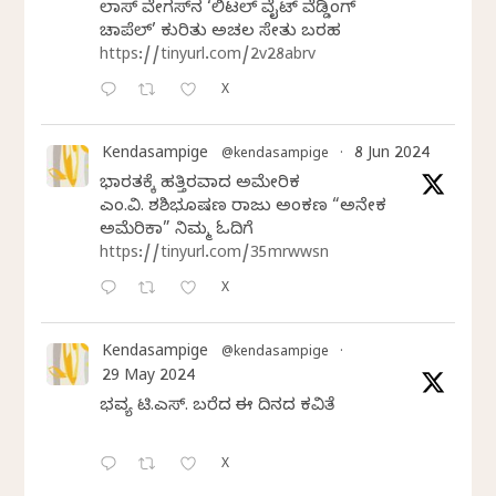
ಲಾಸ್‌ ವೇಗಸ್‌ನ ‘ಲಿಟಲ್ ವೈಟ್ ವೆಡ್ಡಿಂಗ್
ಚಾಪೆಲ್’ ಕುರಿತು ಅಚಲ ಸೇತು ಬರಹ
https://tinyurl.com/2v28abrv
X
Kendasampige
8 Jun 2024
@kendasampige
·
ಭಾರತಕ್ಕೆ ಹತ್ತಿರವಾದ ಅಮೇರಿಕ
ಎಂ.ವಿ. ಶಶಿಭೂಷಣ ರಾಜು ಅಂಕಣ “ಅನೇಕ
ಅಮೆರಿಕಾ” ನಿಮ್ಮ ಓದಿಗೆ
https://tinyurl.com/35mrwwsn
X
Kendasampige
@kendasampige
·
29 May 2024
ಭವ್ಯ ಟಿ.ಎಸ್. ಬರೆದ ಈ ದಿನದ ಕವಿತೆ
X