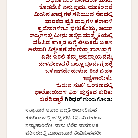
ಅಥವಾ ಬೇರೆ ಏನಾದರೂ ಹೆಸರು
ಕೊಡಬೇಕೆ ಎನ್ನುವುದು. ಯಾಕೆಂದರೆ
ಮೀನಿನ ಖಾದ್ಯಗಳ ಸವಿಯುವ ನೆಪದಲ್ಲಿ
ಭಾರತದ ಪ್ರತಿ ರಾಜ್ಯಗಳ ಕರಾವಳಿ
ಪ್ರದೇಶಗಳಿಗೂ ಭೇಟಿಕೊಟ್ಟು, ಆಯಾ
ರಾಜ್ಯಗಳಲ್ಲಿ ಮೀನು ಅಲ್ಲಿನ ಸಂಸ್ಕೃತಿಯಲ್ಲಿ
ವಹಿಸಿದ ಪಾತ್ರದ ಬಗ್ಗೆ ಲೇಖಕರು ಬಹಳ
ಆಳವಾಗಿ ವಿಶ್ಲೇಷಣೆ ಮಾಡುತ್ತಾ ಸಾಗುತ್ತಾರೆ.
ಏನೇ ಇರಲಿ ತಮ್ಮ ಅಭಿಪ್ರಾಯವನ್ನು
ಹೇಳಬೇಕಾದರೆ ಎಲ್ಲೂ ಪೂರ್ವಗ್ರಹಕ್ಕೆ
ಒಳಗಾಗದೇ ಹೇಳುವ ರೀತಿ ಬಹಳ
ಇಷ್ಟವಾಯಿತು.
‘ಓದುವ ಸುಖ’ ಅಂಕಣದಲ್ಲಿ
ಫಾಲೋಯಿಂಗ್‌ ಫಿಶ್‌ ಪುಸ್ತಕದ ಕುರಿತು
ಬರೆದಿದ್ದಾರೆ
ಗಿರಿಧರ್‌ ಗುಂಜಗೋಡು
ಸಸ್ಯಾಹಾರ ಆಹಾರ ಪದ್ಧತಿ ಅನುಸರಿಸುವ
ಕುಟುಂಬದಲ್ಲಿ ಹುಟ್ಟಿ ಬೆಳೆದ ನಾನು ಈಗಲೂ
ಸಸ್ಯಾಹಾರಿಯೇ. ನಾನು ಬೆಳೆದ ಸಾಮಾಜಿಕ
ಪರಿಸರದಲ್ಲಿ ಮಾಂಸಾಹಾರ‌ ಸೇವಿಸುವವರೇ