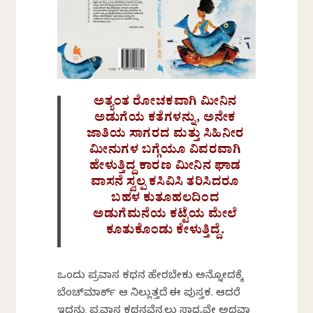
ಅತ್ಯಂತ ರೋಚಕವಾಗಿ ಮೀನಿನ
ಅಡುಗೆಯ ಕತೆಗಳನ್ನು, ಅನೇಕ
ಜಾತಿಯ ಸಾಗರದ ಮತ್ತು ಸಿಹಿನೀರ
ಮೀನುಗಳ ಬಗ್ಗೆಯೂ ವಿವರವಾಗಿ
ಹೇಳುತ್ತಿದ್ದ‌ ಕಾರಣ ಮೀನಿನ ಘಾಡ
ವಾಸನೆ ಸ್ವಲ್ಪ ಕಸಿವಿಸಿ ತರಿಸಿದರೂ
ಬಹಳ ಕುತೂಹಲದಿಂದ
ಅಡುಗೆಮನೆಯ ಕಟ್ಟೆಯ ಮೇಲೆ
ಕೂತುಕೊಂಡು ಕೇಳುತ್ತಿದ್ದೆ.
ಒಂದು ಪ್ರವಾಸ ಕಥನ ಹೇಗಿರಬೇಕು ಅನ್ನೋದಕ್ಕೆ
ಬೆಂಚ್‌ಮಾರ್ಕ್ ಆಗಿ ನಿಲ್ಲುತ್ತದೆ ಈ ಪುಸ್ತಕ. ಆದರೆ
ಇದನ್ನು ಪ್ರವಾಸ ಕಥನವೆನ್ನಲು ಸಾಧ್ಯವೇ ಅಥವಾ