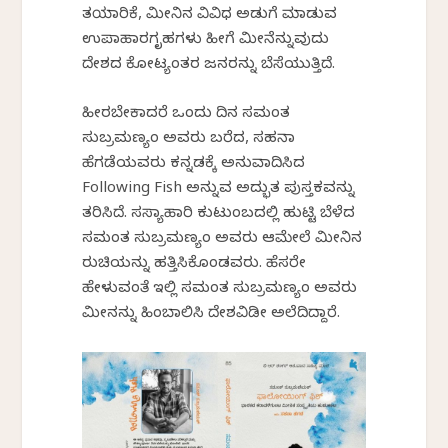
ತಯಾರಿಕೆ, ಮೀನಿನ ವಿವಿಧ ಅಡುಗೆ ಮಾಡುವ
ಉಪಾಹಾರಗೃಹಗಳು ಹೀಗೆ ಮೀನೆನ್ನುವುದು
ದೇಶದ ಕೋಟ್ಯಂತರ ಜನರನ್ನು ಬೆಸೆಯುತ್ತಿದೆ.
ಹೀಗಿರಬೇಕಾದರೆ ಒಂದು ದಿನ ಸಮಂತ
ಸುಬ್ರಮಣ್ಯಂ ಅವರು ಬರೆದ, ಸಹನಾ
ಹೆಗಡೆಯವರು ಕನ್ನಡಕ್ಕೆ ಅನುವಾದಿಸಿದ
Following Fish ಅನ್ನುವ ಅದ್ಭುತ ಪುಸ್ತಕವನ್ನು
ತರಿಸಿದೆ. ಸಸ್ಯಾಹಾರಿ ಕುಟುಂಬದಲ್ಲಿ ಹುಟ್ಟಿ ಬೆಳೆದ
ಸಮಂತ ಸುಬ್ರಮಣ್ಯಂ ಅವರು ಆಮೇಲೆ ಮೀನಿನ
ರುಚಿಯನ್ನು ಹತ್ತಿಸಿಕೊಂಡವರು. ಹೆಸರೇ
ಹೇಳುವಂತೆ ಇಲ್ಲಿ ಸಮಂತ ಸುಬ್ರಮಣ್ಯಂ ಅವರು
ಮೀನನ್ನು ಹಿಂಬಾಲಿಸಿ ದೇಶವಿಡೀ ಅಲೆದಿದ್ದಾರೆ.