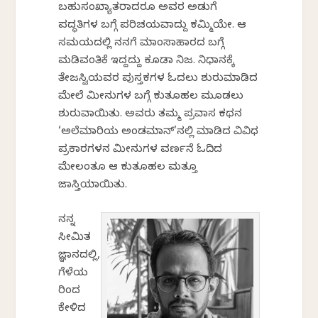
ಬಹುಸಂಖ್ಯಾತರಾದರೂ ಅವರ ಅಡುಗೆ
ಪದ್ಧತಿಗಳ ಬಗ್ಗೆ ಪರಿಚಯವಾಗಿದ್ದು ಕಮ್ಮಿಯೇ. ಆ
ಸಮಯದಲ್ಲಿ ನನಗೆ ಮಾಂಸಾಹಾರದ ಬಗ್ಗೆ
ಮಡಿವಂತಿಕೆ ಇದ್ದದ್ದು ಕೂಡಾ ನಿಜ. ನಿಧಾನಕ್ಕೆ
ತೇಜಸ್ವಿಯವರ ಪುಸ್ತಕಗಳ ಓದಲು ಶುರುಮಾಡಿದ
ಮೇಲೆ ಮೀನುಗಳ ಬಗ್ಗೆ ಕುತೂಹಲ ಮೂಡಲು
ಶುರುವಾಯಿತು. ಅವರು ತಮ್ಮ ಪ್ರವಾಸ ಕಥನ
‘ಅಲೆಮಾರಿಯ ಅಂಡಮಾನ್’ನಲ್ಲಿ ಮಾಡಿದ ವಿವಿಧ
ಪ್ರಕಾರಗಳನ ಮೀನುಗಳ ವರ್ಣನೆ ಓದಿದ
ಮೇಲಂತೂ ಆ ಕುತೂಹಲ ಮತ್ತೂ
ಜಾಸ್ತಿಯಾಯಿತು.
ನನ್ನ
ಸೀಮಿತ
ಜ್ಞಾನದಲ್ಲಿ,
ಗೆಳೆಯ
ರಿಂದ
ಕೇಳಿದ