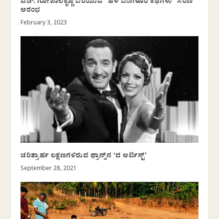
ಎಚ್. ಗೋಪಾಲಕೃಷ್ಣ ಬರೆಯುವ “ಹಳೆ ಬೆಂಗಳೂರ ಕಥೆಗಳು” ಸರಣಿ
ಆರಂಭ
February 3, 2023
ಚರಿತ್ರಾರ್ಹ ಲಕ್ಷಣಗಳಿರುವ ಫ್ರಾನ್ಸ್‌ನ ʻದ ಆರ್ಟಿಸ್ಟ್‌ʼ
September 28, 2021