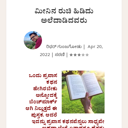
ಮೀನಿನ ರುಚಿ ಹಿಡಿದು
ಅಲೆದಾಡಿದವರು
ಗಿರಿಧರ್ ಗುಂಜಗೋಡು |
Apr 20,
2022
|
ಸರಣಿ
|
ಒಂದು ಪ್ರವಾಸ
ಕಥನ
ಹೇಗಿರಬೇಕು
ಅನ್ನೋದಕ್ಕೆ
ಬೆಂಚ್‌ಮಾರ್ಕ್
ಆಗಿ ನಿಲ್ಲುತ್ತದೆ ಈ
ಪುಸ್ತಕ. ಆದರೆ
ಇದನ್ನು ಪ್ರವಾಸ ಕಥನವೆನ್ನಲು ಸಾಧ್ಯವೇ