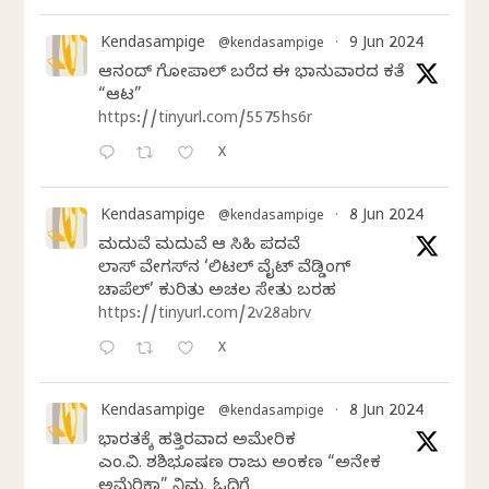
Kendasampige
9 Jun 2024
@kendasampige
·
ಆನಂದ್‌ ಗೋಪಾಲ್‌ ಬರೆದ ಈ ಭಾನುವಾರದ ಕತೆ
“ಆಟ”
https://tinyurl.com/5575hs6r
X
Kendasampige
8 Jun 2024
@kendasampige
·
ಮದುವೆ ಮದುವೆ ಆ ಸಿಹಿ ಪದವೆ
ಲಾಸ್‌ ವೇಗಸ್‌ನ ‘ಲಿಟಲ್ ವೈಟ್ ವೆಡ್ಡಿಂಗ್
ಚಾಪೆಲ್’ ಕುರಿತು ಅಚಲ ಸೇತು ಬರಹ
https://tinyurl.com/2v28abrv
X
Kendasampige
8 Jun 2024
@kendasampige
·
ಭಾರತಕ್ಕೆ ಹತ್ತಿರವಾದ ಅಮೇರಿಕ
ಎಂ.ವಿ. ಶಶಿಭೂಷಣ ರಾಜು ಅಂಕಣ “ಅನೇಕ
ಅಮೆರಿಕಾ” ನಿಮ್ಮ ಓದಿಗೆ