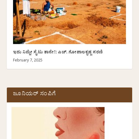
ಇದು ನಿಮ್ದೇ ಸೈಟು ತಾನೇ!: ಎಚ್. ಗೋಪಾಲಕೃಷ್ಣ ಸರಣಿ
February 7, 2025
ಜೂನಿಯರ್ ಸಂಪಿಗೆ