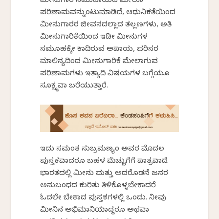
ಮೀನುಗಾರ ಸಮುದಾಯದ ಮೇಲೂ
ಪರಿಣಾಮವನ್ನುಂಟುಮಾಡಿದೆ, ಆಧುನಿಕತೆಯಿಂದ‌
ಮೀನುಗಾರರ ಜೀವನದಲ್ಲಾದ ತಲ್ಲಣಗಳು, ಅತಿ
ಮೀನುಗಾರಿಕೆಯಿಂದ ಇಡೀ ಮೀನುಗಳ
ಸಮೂಹಕ್ಕೇ ಕಾದಿರುವ ಅಪಾಯ, ಪರಿಸರ
ಮಾಲಿನ್ಯದಿಂದ ಮೀನುಗಾರಿಕೆ‌ ಮೇಲಾಗುವ
ಪರಿಣಾಮಗಳು ಇತ್ಯಾದಿ ವಿಷಯಗಳ‌ ಬಗ್ಗೆಯೂ
ಸೂಕ್ಷ್ಮವಾಗಿ ಬರೆಯುತ್ತಾರೆ.
ಇದು ಸಮಂತ ಸುಬ್ರಮಣ್ಯಂ ಅವರ ಮೊದಲ
ಪುಸ್ತಕವಾದರೂ ಬಹಳ ಮೆಚ್ಚುಗೆಗೆ ಪಾತ್ರವಾಗಿದೆ.
ಭಾರತದಲ್ಲಿ ಮೀನು ಮತ್ತು ಅದರೊಡನೆ ಜನರ
ಅನುಬಂಧದ ಕುರಿತು ತಿಳಿಕೊಳ್ಳಬೇಕಾದರೆ
ಓದಲೇ ಬೇಕಾದ ಪುಸ್ತಕಗಳಲ್ಲಿ ಒಂದು. ನೀವು
ಮೀನಿನ ಅಭಿಮಾನಿಯಾಗಿದ್ದರೂ ಅಥವಾ