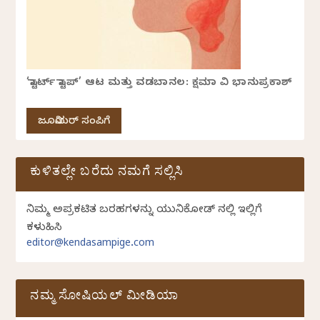
‘ಸ್ಟಾರ್ಟ್ ಸ್ಟಾಪ್’ ಆಟ ಮತ್ತು ವಡಬಾನಲ: ಕ್ಷಮಾ ವಿ ಭಾನುಪ್ರಕಾಶ್
ಜೂನಿಯರ್ ಸಂಪಿಗೆ
ಕುಳಿತಲ್ಲೇ ಬರೆದು ನಮಗೆ ಸಲ್ಲಿಸಿ
ನಿಮ್ಮ ಅಪ್ರಕಟಿತ ಬರಹಗಳನ್ನು ಯುನಿಕೋಡ್ ನಲ್ಲಿ ಇಲ್ಲಿಗೆ
ಕಳುಹಿಸಿ
editor@kendasampige.com
ನಮ್ಮ ಸೋಷಿಯಲ್‌ ಮೀಡಿಯಾ