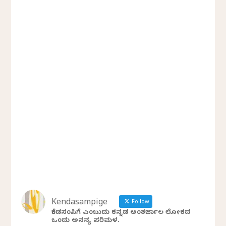
Kendasampige
Follow
ಕೆಂಡಸಂಪಿಗೆ ಎಂಬುದು ಕನ್ನಡ ಅಂತರ್ಜಾಲ ಲೋಕದ
ಒಂದು ಅನನ್ಯ ಪರಿಮಳ.