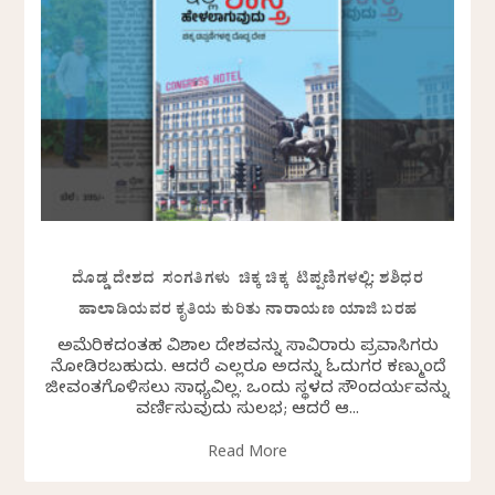
ದೊಡ್ಡ ದೇಶದ ಸಂಗತಿಗಳು ಚಿಕ್ಕ ಚಿಕ್ಕ ಟಿಪ್ಪಣಿಗಳಲ್ಲಿ: ಶಶಿಧರ
ಹಾಲಾಡಿಯವರ ಕೃತಿಯ ಕುರಿತು ನಾರಾಯಣ ಯಾಜಿ ಬರಹ
ಅಮೆರಿಕದಂತಹ ವಿಶಾಲ ದೇಶವನ್ನು ಸಾವಿರಾರು ಪ್ರವಾಸಿಗರು
ನೋಡಿರಬಹುದು. ಆದರೆ ಎಲ್ಲರೂ ಅದನ್ನು ಓದುಗರ ಕಣ್ಮುಂದೆ
ಜೀವಂತಗೊಳಿಸಲು ಸಾಧ್ಯವಿಲ್ಲ. ಒಂದು ಸ್ಥಳದ ಸೌಂದರ್ಯವನ್ನು
ವರ್ಣಿಸುವುದು ಸುಲಭ; ಆದರೆ ಆ...
Read More