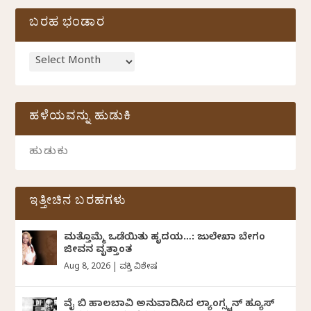
ಬರಹ ಭಂಡಾರ
ಹಳೆಯವನ್ನು ಹುಡುಕಿ
ಇತ್ತೀಚಿನ ಬರಹಗಳು
ಮತ್ತೊಮ್ಮೆ ಒಡೆಯಿತು ಹೃದಯ…: ಜುಲೇಖಾ ಬೇಗಂ
ಜೀವನ ವೃತ್ತಾಂತ
Aug 8, 2026
|
ವ್ಯಕ್ತಿ ವಿಶೇಷ
ವೈ ಬಿ ಹಾಲಬಾವಿ ಅನುವಾದಿಸಿದ ಲ್ಯಾಂಗ್ಸ್ಟನ್ ಹ್ಯೂಸ್