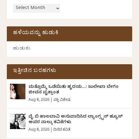
ಹಳೆಯವನ್ನು ಹುಡುಕಿ
ಇತ್ತೀಚಿನ ಬರಹಗಳು
ಮತ್ತೊಮ್ಮೆ ಒಡೆಯಿತು ಹೃದಯ…: ಜುಲೇಖಾ ಬೇಗಂ
ಜೀವನ ವೃತ್ತಾಂತ
Aug 8, 2026
|
ವ್ಯಕ್ತಿ ವಿಶೇಷ
ವೈ ಬಿ ಹಾಲಬಾವಿ ಅನುವಾದಿಸಿದ ಲ್ಯಾಂಗ್ಸ್ಟನ್ ಹ್ಯೂಸ್
ಅವರ ನಾಲ್ಕು ಕವಿತೆಗಳು
Aug 8, 2026
|
ದಿನದ ಕವಿತೆ