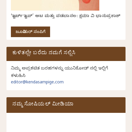
‘ಸ್ಟಾರ್ಟ್ ಸ್ಟಾಪ್’ ಆಟ ಮತ್ತು ವಡಬಾನಲ: ಕ್ಷಮಾ ವಿ ಭಾನುಪ್ರಕಾಶ್
ಜೂನಿಯರ್ ಸಂಪಿಗೆ
ಕುಳಿತಲ್ಲೇ ಬರೆದು ನಮಗೆ ಸಲ್ಲಿಸಿ
ನಿಮ್ಮ ಅಪ್ರಕಟಿತ ಬರಹಗಳನ್ನು ಯುನಿಕೋಡ್ ನಲ್ಲಿ ಇಲ್ಲಿಗೆ
ಕಳುಹಿಸಿ
editor@kendasampige.com
ನಮ್ಮ ಸೋಷಿಯಲ್‌ ಮೀಡಿಯಾ