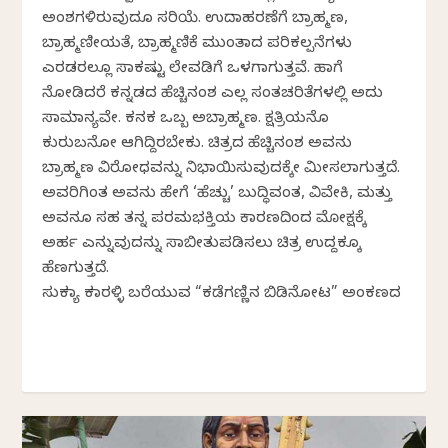
ಅಂಶಗಳಿರುವುದೂ ಸರಿಯೆ. ಉದಾಹರಣೆಗೆ ಬ್ರಾಹ್ಮಣ,
ಬ್ರಾಹ್ಮಣೀಯತೆ, ಬ್ರಾಹ್ಮಣಿಕೆ ಮುಂತಾದ ಪರಿಕಲ್ಪನೆಗಳು
ಎರಡರಲ್ಲೂ ಸಾಕಷ್ಟು ಲೇವಡಿಗೆ ಒಳಗಾಗುತ್ತವೆ. ಹಾಗೆ
ನೋಡಿದರೆ ಕನ್ನಡದ ಹೆಚ್ಚಿನಂಶ ಎಲ್ಲ ಸಂತಚರಿತೆಗಳಲ್ಲಿ ಅದು
ಸಾಮಾನ್ಯವೇ. ಕನಕ ಒಬ್ಬ ಅಬ್ರಾಹ್ಮಣ. ಕ್ಷತ್ರಿಯನೊ
ಕುರುಬನೋ ಆಗಿದ್ದಿರಬೇಕು. ಚಿತ್ರದ ಹೆಚ್ಚಿನಂಶ ಅವನು
ಬ್ರಾಹ್ಮಣ ವಿರೋಧವನ್ನು ನಿಭಾಯಿಸುವುದಕ್ಕೇ ಮೀಸಲಾಗುತ್ತದೆ.
ಅವರಿಗಿಂತ ಅವನು ಹೇಗೆ ‘ಹೆಚ್ಚು’ ಬುದ್ಧಿವಂತ, ವಿವೇಕಿ, ಮತ್ತು
ಅವನೂ ಸಹ ತನ್ನ ಪರಮಭಕ್ತಿಯ ಕಾರಣದಿಂದ ಮೋಕ್ಷಕ್ಕೆ
ಅರ್ಹ ಎನ್ನುವುದನ್ನು ಸಾಬೀತುಪಡಿಸಲು ಚಿತ್ರ ಉದ್ದಕ್ಕೂ
ಹೆಣಗುತ್ತದೆ.
ಸುಕನ್ಯಾ ಕನಾರಳ್ಳಿ ಬರೆಯುವ “ಕಡೆಗಣ್ಣಿನ ಬಿಡಿನೋಟ” ಅಂಕಣದ