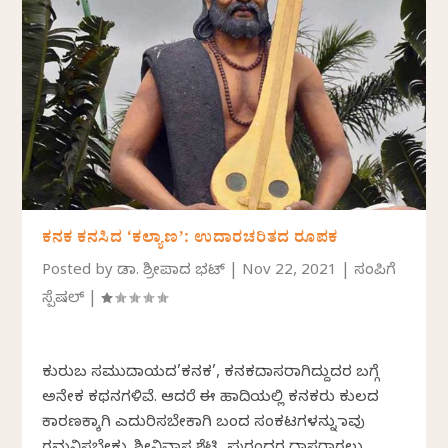
ಕನಕ ಕನಸಿದ ‘ಕಲ್ಯಾಣ’: ಉದಾರಚರಿತದ ರೂಪಕ
Posted by
ಡಾ. ಶ್ರೀಪಾದ ಭಟ್
|
Nov 22, 2021
|
ಸಂಪಿಗೆ
ಸ್ಪೆಷಲ್
|
ಕುರುಬ ಸಮುದಾಯದ’ಕನಕ’, ಕನಕದಾಸರಾಗಿದ್ದುದರ ಬಗ್ಗೆ
ಅನೇಕ ಕಥನಗಳಿವೆ. ಆದರೆ ಈ ಹಾದಿಯಲ್ಲಿ ಕನಕರು ಕುಲದ
ಕಾರಣಕ್ಕಾಗಿ ಎದುರಿಸಬೇಕಾಗಿ ಬಂದ ಸಂಕಟಗಳನ್ನು ನಾವು