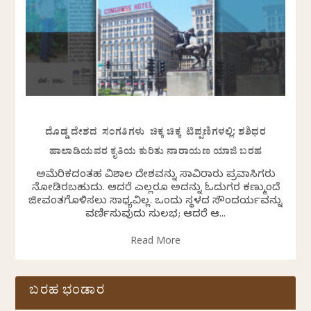
ದೊಡ್ಡ ದೇಶದ ಸಂಗತಿಗಳು ಚಿಕ್ಕ ಚಿಕ್ಕ ಟಿಪ್ಪಣಿಗಳಲ್ಲಿ: ಶಶಿಧರ
ಹಾಲಾಡಿಯವರ ಕೃತಿಯ ಕುರಿತು ನಾರಾಯಣ ಯಾಜಿ ಬರಹ
ಅಮೆರಿಕದಂತಹ ವಿಶಾಲ ದೇಶವನ್ನು ಸಾವಿರಾರು ಪ್ರವಾಸಿಗರು
ನೋಡಿರಬಹುದು. ಆದರೆ ಎಲ್ಲರೂ ಅದನ್ನು ಓದುಗರ ಕಣ್ಮುಂದೆ
ಜೀವಂತಗೊಳಿಸಲು ಸಾಧ್ಯವಿಲ್ಲ. ಒಂದು ಸ್ಥಳದ ಸೌಂದರ್ಯವನ್ನು
ವರ್ಣಿಸುವುದು ಸುಲಭ; ಆದರೆ ಆ...
Read More
ಬರಹ ಭಂಡಾರ