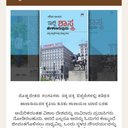
ದೊಡ್ಡ ದೇಶದ ಸಂಗತಿಗಳು ಚಿಕ್ಕ ಚಿಕ್ಕ ಟಿಪ್ಪಣಿಗಳಲ್ಲಿ: ಶಶಿಧರ
ಹಾಲಾಡಿಯವರ ಕೃತಿಯ ಕುರಿತು ನಾರಾಯಣ ಯಾಜಿ ಬರಹ
ಅಮೆರಿಕದಂತಹ ವಿಶಾಲ ದೇಶವನ್ನು ಸಾವಿರಾರು ಪ್ರವಾಸಿಗರು
ನೋಡಿರಬಹುದು. ಆದರೆ ಎಲ್ಲರೂ ಅದನ್ನು ಓದುಗರ ಕಣ್ಮುಂದೆ
ಜೀವಂತಗೊಳಿಸಲು ಸಾಧ್ಯವಿಲ್ಲ. ಒಂದು ಸ್ಥಳದ ಸೌಂದರ್ಯವನ್ನು