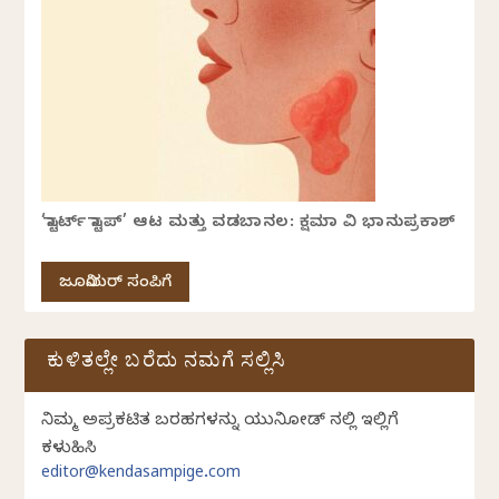
‘ಸ್ಟಾರ್ಟ್ ಸ್ಟಾಪ್’ ಆಟ ಮತ್ತು ವಡಬಾನಲ: ಕ್ಷಮಾ ವಿ ಭಾನುಪ್ರಕಾಶ್
ಜೂನಿಯರ್ ಸಂಪಿಗೆ
ಕುಳಿತಲ್ಲೇ ಬರೆದು ನಮಗೆ ಸಲ್ಲಿಸಿ
ನಿಮ್ಮ ಅಪ್ರಕಟಿತ ಬರಹಗಳನ್ನು ಯುನಿಕೋಡ್ ನಲ್ಲಿ ಇಲ್ಲಿಗೆ
ಕಳುಹಿಸಿ
editor@kendasampige.com