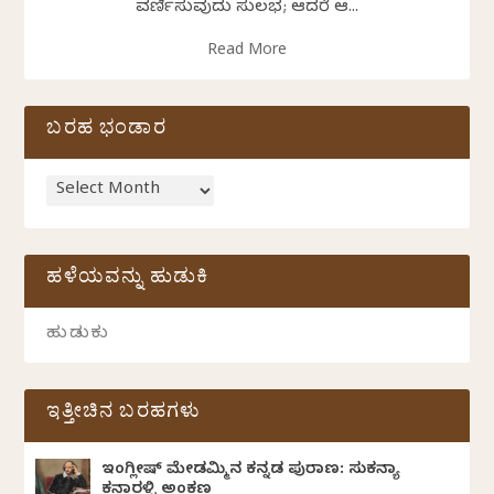
ವರ್ಣಿಸುವುದು ಸುಲಭ; ಆದರೆ ಆ...
Read More
ಬರಹ ಭಂಡಾರ
ಹಳೆಯವನ್ನು ಹುಡುಕಿ
ಇತ್ತೀಚಿನ ಬರಹಗಳು
ಇಂಗ್ಲೀಷ್ ಮೇಡಮ್ಮಿನ ಕನ್ನಡ ಪುರಾಣ: ಸುಕನ್ಯಾ
ಕನಾರಳ್ಳಿ ಅಂಕಣ