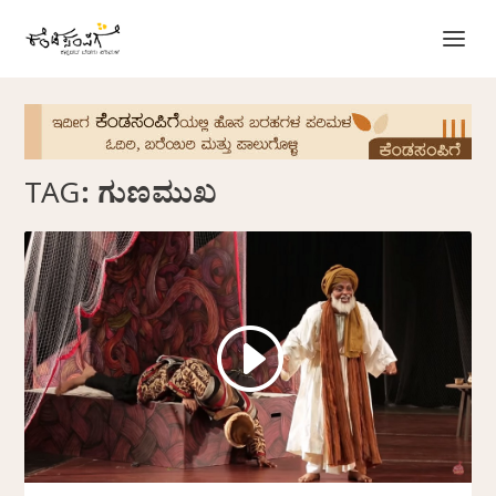
TAG:
ಗುಣಮುಖ