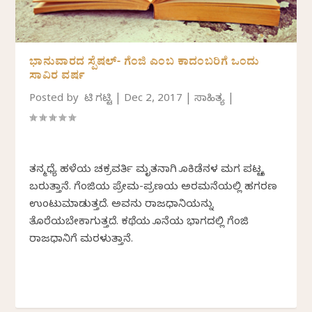
ಭಾನುವಾರದ ಸ್ಪೆಷಲ್- ಗೆಂಜಿ ಎಂಬ ಕಾದಂಬರಿಗೆ ಒಂದು
ಸಾವಿರ ವರ್ಷ
Posted by
ಕೆ ಟಿ ಗಟ್ಟಿ
|
Dec 2, 2017
|
ಸಾಹಿತ್ಯ
|
ತನ್ಮಧ್ಯೆ ಹಳೆಯ ಚಕ್ರವರ್ತಿ ಮೃತನಾಗಿ ಕೊಕಿಡೆನಳ ಮಗ ಪಟ್ಟಕ್ಕೆ
ಬರುತ್ತಾನೆ. ಗೆಂಜಿಯ ಪ್ರೇಮ-ಪ್ರಣಯ ಅರಮನೆಯಲ್ಲಿ ಹಗರಣ
ಉಂಟುಮಾಡುತ್ತದೆ. ಅವನು ರಾಜಧಾನಿಯನ್ನು
ತೊರೆಯಬೇಕಾಗುತ್ತದೆ. ಕಥೆಯ ಕೊನೆಯ ಭಾಗದಲ್ಲಿ ಗೆಂಜಿ
ರಾಜಧಾನಿಗೆ ಮರಳುತ್ತಾನೆ.