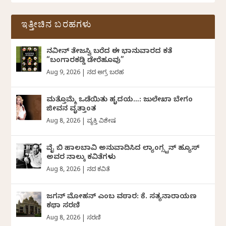
ಇತ್ತೀಚಿನ ಬರಹಗಳು
ನವೀನ್‌ ತೇಜಸ್ವಿ ಬರೆದ ಈ ಭಾನುವಾರದ ಕತೆ
“ಬಂಗಾರಕಡ್ಡಿ ಡೇರೆಹೂವು”
Aug 9, 2026
|
ದಿನದ ಅಗ್ರ ಬರಹ
ಮತ್ತೊಮ್ಮೆ ಒಡೆಯಿತು ಹೃದಯ…: ಜುಲೇಖಾ ಬೇಗಂ
ಜೀವನ ವೃತ್ತಾಂತ
Aug 8, 2026
|
ವ್ಯಕ್ತಿ ವಿಶೇಷ
ವೈ ಬಿ ಹಾಲಬಾವಿ ಅನುವಾದಿಸಿದ ಲ್ಯಾಂಗ್ಸ್ಟನ್ ಹ್ಯೂಸ್
ಅವರ ನಾಲ್ಕು ಕವಿತೆಗಳು
Aug 8, 2026
|
ದಿನದ ಕವಿತೆ
ಜಗನ್‌ ಮೋಹನ್‌ ಎಂಬ ವಠಾರ: ಕೆ. ಸತ್ಯನಾರಾಯಣ
ಕಥಾ ಸರಣಿ
Aug 8, 2026
|
ಸರಣಿ