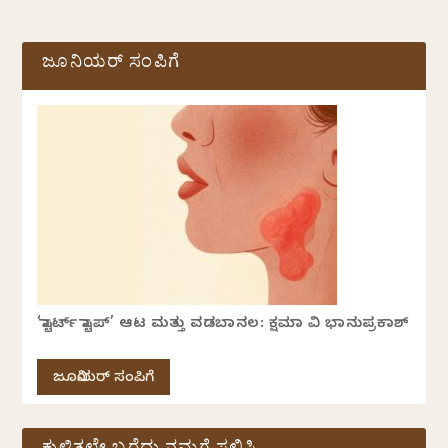
ಜೂನಿಯರ್ ಸಂಪಿಗೆ
‘ಸ್ಟಾರ್ಟ್ ಸ್ಟಾಪ್’ ಆಟ ಮತ್ತು ವಡಬಾನಲ: ಕ್ಷಮಾ ವಿ ಭಾನುಪ್ರಕಾಶ್
ಜೂನಿಯರ್ ಸಂಪಿಗೆ