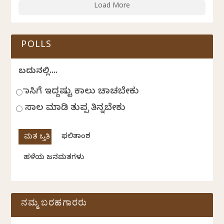
Load More
POLLS
ಬದುಕಿನಲ್ಲಿ....
ಹಾಸಿಗೆ ಇದ್ದಷ್ಟು ಕಾಲು ಚಾಚಬೇಕು
ಸಾಲ ಮಾಡಿ ತುಪ್ಪ ತಿನ್ನಬೇಕು
ಫಲಿತಾಂಶ
ಹಳೆಯ ಜನಮತಗಳು
ನಮ್ಮ ಬರಹಗಾರರು