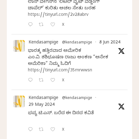
ಲಾಸ್‌ ವೇಗಸ್‌ನ ‘ಲಿಟಲ್ ವೈಟ್ ವೆಡ್ಡಿಂಗ್
ಚಾಪೆಲ್’ ಕುರಿತು ಅಚಲ ಸೇತು ಬರಹ
https://tinyurl.com/2v28abrv
X
Kendasampige
8 Jun 2024
@kendasampige
·
ಭಾರತಕ್ಕೆ ಹತ್ತಿರವಾದ ಅಮೇರಿಕ
ಎಂ.ವಿ. ಶಶಿಭೂಷಣ ರಾಜು ಅಂಕಣ “ಅನೇಕ
ಅಮೆರಿಕಾ” ನಿಮ್ಮ ಓದಿಗೆ
https://tinyurl.com/35mrwwsn
X
Kendasampige
@kendasampige
·
29 May 2024
ಭವ್ಯ ಟಿ.ಎಸ್. ಬರೆದ ಈ ದಿನದ ಕವಿತೆ
X