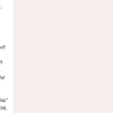
ಯ
|
ೀಗೆ
ಗೆ
,
ಯಗಳ
ಳು”
ಬರಹ,