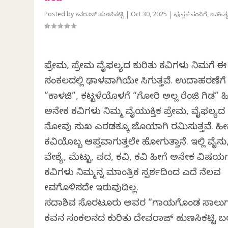
ಬರಹ
Posted by
ದೇವರಾಜ್‌ ಹುಣಸಿಕಟ್ಟಿ
|
Oct 30, 2025
|
ಪುಸ್ತಕ ಸಂಪಿಗೆ
,
ಸಾಹಿತ್
ಪ್ರೇಮ, ಪ್ರೇಮ ವೈಫಲ್ಯದ ಕುರಿತು ಕವಿತೆಗಳು ನಿಮಗೆ ಈ
ಸಂಕಲದಲ್ಲಿ ಢಾಳವಾಗಿಯೇ ಸಿಗುತ್ತವೆ. ಉದಾಹರಣೆಗೆ
“ಕಾಳಜಿ”, ಕಟ್ಟಳೆಯೊಳಗೆ “ಗೋರಿ ಅಲ್ಲ ರೆಂಜಿ ಗಿಡ” ಹ
ಅನೇಕ ಕವಿತೆಗಳು ನಿಮ್ಮ ವೈಯುಕ್ತಿಕ ಪ್ರೇಮ, ವೈಫಲ್ಯದ
ನೋವು ಸುಖ ಎರಡಕ್ಕೂ ಜೊತೆಯಾಗಿ ರಮಿಸುತ್ತವೆ. ಹೀ
ಕವಿಯೊಬ್ಬ ಆಪ್ತವಾಗುತ್ತಲೇ ಹೋಗುತ್ತಾನೆ. ಇಲ್ಲಿ ವೈನು
ವೇಶ್ಯೆ, ಮೆಟ್ಟು, ಪದ, ಕವಿ, ಕವಿತೆ ಹೀಗೆ ಅನೇಕ ವಿಷ
ಕವಿತೆಗಳು ನಿಮ್ಮನ್ನ ಮಾಂತ್ರಿಕ ಸ್ಪರ್ಶದಿಂದ ಎದೆ ನೆಲವ
ತೇವಗೊಳಿಸದೇ ಇರುವುದಿಲ್ಲ.
ಸದಾಶಿವ ಸೊರಟೂರು ಅವರ “ಗಾಯಗೊಂಡ ಸಾಲುಗ
ಕವನ ಸಂಕಲನದ ಕುರಿತು ದೇವರಾಜ್‌ ಹುಣಸಿಕಟ್ಟಿ 