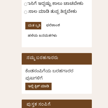
ಹಾಸಿಗೆ ಇದ್ದಷ್ಟು ಕಾಲು ಚಾಚಬೇಕು
ಸಾಲ ಮಾಡಿ ತುಪ್ಪ ತಿನ್ನಬೇಕು
ಫಲಿತಾಂಶ
ಹಳೆಯ ಜನಮತಗಳು
ನಮ್ಮ ಬರಹಗಾರರು
ಕೆಂಡಸಂಪಿಗೆಯ ಬರಹಗಾರರ
ಪುಟಗಳಿಗೆ
ಇಲ್ಲಿ ಕ್ಲಿಕ್ ಮಾಡಿ
ಪುಸ್ತಕ ಸಂಪಿಗೆ