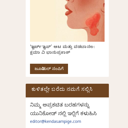
‘ಸ್ಟಾರ್ಟ್ ಸ್ಟಾಪ್’ ಆಟ ಮತ್ತು ವಡಬಾನಲ:
ಕ್ಷಮಾ ವಿ ಭಾನುಪ್ರಕಾಶ್
ಜೂನಿಯರ್ ಸಂಪಿಗೆ
ಕುಳಿತಲ್ಲೇ ಬರೆದು ನಮಗೆ ಸಲ್ಲಿಸಿ
ನಿಮ್ಮ ಅಪ್ರಕಟಿತ ಬರಹಗಳನ್ನು
ಯುನಿಕೋಡ್ ನಲ್ಲಿ ಇಲ್ಲಿಗೆ ಕಳುಹಿಸಿ
editor@kendasampige.com