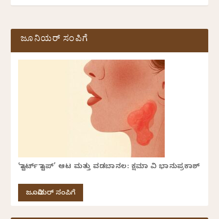
ಜೂನಿಯರ್ ಸಂಪಿಗೆ
‘ಸ್ಟಾರ್ಟ್ ಸ್ಟಾಪ್’ ಆಟ ಮತ್ತು ವಡಬಾನಲ: ಕ್ಷಮಾ ವಿ ಭಾನುಪ್ರಕಾಶ್
ಜೂನಿಯರ್ ಸಂಪಿಗೆ