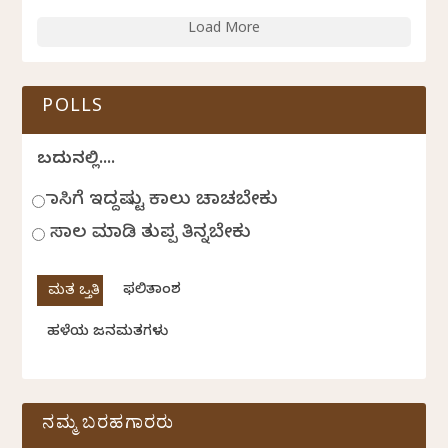
Load More
POLLS
ಬದುಕಿನಲ್ಲಿ....
ಹಾಸಿಗೆ ಇದ್ದಷ್ಟು ಕಾಲು ಚಾಚಬೇಕು
ಸಾಲ ಮಾಡಿ ತುಪ್ಪ ತಿನ್ನಬೇಕು
ಫಲಿತಾಂಶ
ಹಳೆಯ ಜನಮತಗಳು
ನಮ್ಮ ಬರಹಗಾರರು