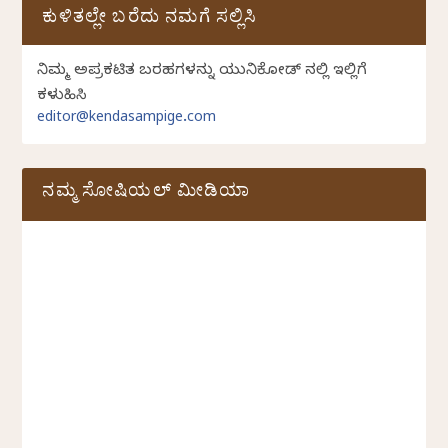
ಕುಳಿತಲ್ಲೇ ಬರೆದು ನಮಗೆ ಸಲ್ಲಿಸಿ
ನಿಮ್ಮ ಅಪ್ರಕಟಿತ ಬರಹಗಳನ್ನು ಯುನಿಕೋಡ್ ನಲ್ಲಿ ಇಲ್ಲಿಗೆ
ಕಳುಹಿಸಿ
editor@kendasampige.com
ನಮ್ಮ ಸೋಷಿಯಲ್‌ ಮೀಡಿಯಾ