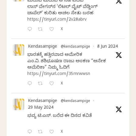
ಮದುವೆ ಮದುವೆ ಆ ಸಿಹಿ ಪದವೆ
ಲಾಸ್‌ ವೇಗಸ್‌ನ ‘ಲಿಟಲ್ ವೈಟ್ ವೆಡ್ಡಿಂಗ್
ಚಾಪೆಲ್’ ಕುರಿತು ಅಚಲ ಸೇತು ಬರಹ
https://tinyurl.com/2v28abrv
X
Kendasampige
8 Jun 2024
@kendasampige
·
ಭಾರತಕ್ಕೆ ಹತ್ತಿರವಾದ ಅಮೇರಿಕ
ಎಂ.ವಿ. ಶಶಿಭೂಷಣ ರಾಜು ಅಂಕಣ “ಅನೇಕ
ಅಮೆರಿಕಾ” ನಿಮ್ಮ ಓದಿಗೆ
https://tinyurl.com/35mrwwsn
X
Kendasampige
@kendasampige
·
29 May 2024
ಭವ್ಯ ಟಿ.ಎಸ್. ಬರೆದ ಈ ದಿನದ ಕವಿತೆ
X