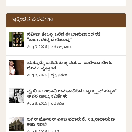
ಇತ್ತೀಚಿನ ಬರಹಗಳು
ನವೀನ್‌ ತೇಜಸ್ವಿ ಬರೆದ ಈ ಭಾನುವಾರದ ಕತೆ
“ಬಂಗಾರಕಡ್ಡಿ ಡೇರೆಹೂವು”
Aug 9, 2026
|
ದಿನದ ಅಗ್ರ ಬರಹ
ಮತ್ತೊಮ್ಮೆ ಒಡೆಯಿತು ಹೃದಯ…: ಜುಲೇಖಾ ಬೇಗಂ
ಜೀವನ ವೃತ್ತಾಂತ
Aug 8, 2026
|
ವ್ಯಕ್ತಿ ವಿಶೇಷ
ವೈ ಬಿ ಹಾಲಬಾವಿ ಅನುವಾದಿಸಿದ ಲ್ಯಾಂಗ್ಸ್ಟನ್ ಹ್ಯೂಸ್
ಅವರ ನಾಲ್ಕು ಕವಿತೆಗಳು
Aug 8, 2026
|
ದಿನದ ಕವಿತೆ
ಜಗನ್‌ ಮೋಹನ್‌ ಎಂಬ ವಠಾರ: ಕೆ. ಸತ್ಯನಾರಾಯಣ
ಕಥಾ ಸರಣಿ