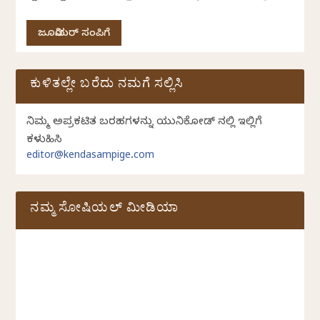
ಜೂನಿಯರ್ ಸಂಪಿಗೆ
ಕುಳಿತಲ್ಲೇ ಬರೆದು ನಮಗೆ ಸಲ್ಲಿಸಿ
ನಿಮ್ಮ ಅಪ್ರಕಟಿತ ಬರಹಗಳನ್ನು ಯುನಿಕೋಡ್ ನಲ್ಲಿ ಇಲ್ಲಿಗೆ
ಕಳುಹಿಸಿ
editor@kendasampige.com
ನಮ್ಮ ಸೋಷಿಯಲ್‌ ಮೀಡಿಯಾ