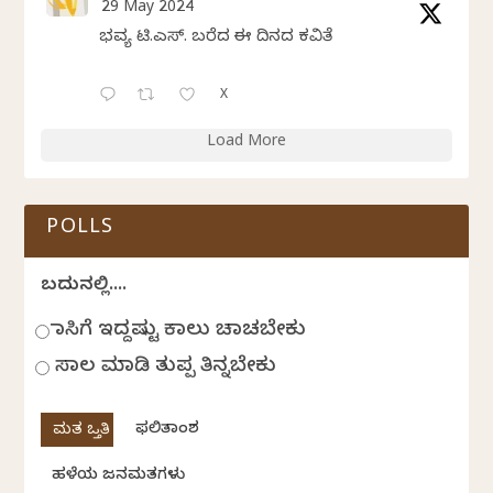
29 May 2024
ಭವ್ಯ ಟಿ.ಎಸ್. ಬರೆದ ಈ ದಿನದ ಕವಿತೆ
X
Load More
POLLS
ಬದುಕಿನಲ್ಲಿ....
ಹಾಸಿಗೆ ಇದ್ದಷ್ಟು ಕಾಲು ಚಾಚಬೇಕು
ಸಾಲ ಮಾಡಿ ತುಪ್ಪ ತಿನ್ನಬೇಕು
ಫಲಿತಾಂಶ
ಹಳೆಯ ಜನಮತಗಳು