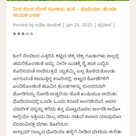
ನೀರ ನೆಲದ ಮೇಲೆ ನೂರಾರು ಮನೆ – ಧೊದಿಯಾ: ಹೇಮಾ
ನಾಯಕ ಬರಹ
Posted by
ಹೇಮಾ ನಾಯಕ
|
Jan 23, 2025
|
ಪ್ರವಾಸ
|
ಹೀಗೆ ನೆಲದಿಂದ ಎತ್ತರಿಸಿ ಕಟ್ಟಿದ ಚಿಕ್ಕ ಚಿಕ್ಕ ಗೂಡುಗಳು ಅಲ್ಲಲ್ಲಿ
ಚದುರಿಕೊಂಡಂತೆ ಇದ್ದು, ನೀರೇ ಬುಡಕ್ಕೆ ಕೈ ಹಾಕಿ ಎಬ್ಬಿಸಿ
ಕೂರಿಸಿದಂತೆ ಕಾಣಿಸುತ್ತವೆ. ಹೆಚ್ಚುಕಮ್ಮಿ ಎಲ್ಲ ತೊಳೆದುಕೊಂಡು
ಹೋಗುವಂತೆ ಕಾಣುತ್ತಿದ್ದ ಊರಿನಲ್ಲಿ, ಅಟ್ಟದ ಕೋಣೆಗಳಿಗೆ
ಹೊಂದಿಕೊಂಡಂತೆ ಹೂವಿನ ಕುಂಡಗಳನ್ನು ಸುಂದರವಾಗಿ
ಜೋಡಿಸಿದ್ದು ನೋಡಿ ಅಚ್ಚರಿಯ ಜೊತೆ ಖುಷಿಯೂ ಆಯಿತು.
ಧೊದಿಯಾದಲ್ಲಿ ಒಂದೇ ಒಂದು ಕಿರಾಣಿ ಅಂಗಡಿಯಿದೆ. ಅದರ
ಮಾಲೀಕ ನನ್ನನ್ನು ಕರೆದು ತನ್ನ ಮೊಟ್ಟಮೊದಲ ಅಂಗಡಿ ಅದೋ
ಅಲ್ಲಿಯೇ ಇತ್ತೆಂದು ದಿಬ್ರು ನದಿಯ ನಡುವೆ ಕಾಣದ ಯಾವುದೋ
ಬಿಂದುವಿನತ್ತ ಬೆರಳು ತೋರಿಸಿದ.
ಅಸ್ಸಾಮ್ ರಾಜ್ಯದ ಧೊದಿಯಾ ಹಳ್ಳಿಗೆ ನೀಡಿದ ಭೇಟಿಯ ಕುರಿತು