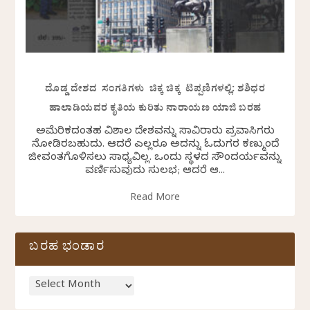
ದೊಡ್ಡ ದೇಶದ ಸಂಗತಿಗಳು ಚಿಕ್ಕ ಚಿಕ್ಕ ಟಿಪ್ಪಣಿಗಳಲ್ಲಿ: ಶಶಿಧರ
ಹಾಲಾಡಿಯವರ ಕೃತಿಯ ಕುರಿತು ನಾರಾಯಣ ಯಾಜಿ ಬರಹ
ಅಮೆರಿಕದಂತಹ ವಿಶಾಲ ದೇಶವನ್ನು ಸಾವಿರಾರು ಪ್ರವಾಸಿಗರು
ನೋಡಿರಬಹುದು. ಆದರೆ ಎಲ್ಲರೂ ಅದನ್ನು ಓದುಗರ ಕಣ್ಮುಂದೆ
ಜೀವಂತಗೊಳಿಸಲು ಸಾಧ್ಯವಿಲ್ಲ. ಒಂದು ಸ್ಥಳದ ಸೌಂದರ್ಯವನ್ನು
ವರ್ಣಿಸುವುದು ಸುಲಭ; ಆದರೆ ಆ...
Read More
ಬರಹ ಭಂಡಾರ