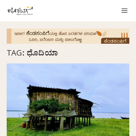
TAG:
ಧೊದಿಯಾ