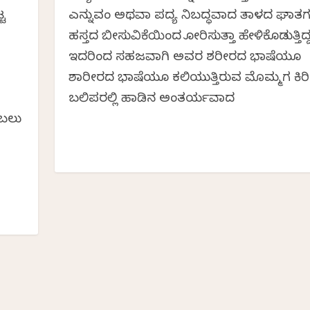
್ಟ
ಎನ್ನುವಂತೆ ಅಥವಾ ಪದ್ಯ ನಿಬದ್ಧವಾದ ತಾಳದ ಘಾತಗಳ
ಹಸ್ತದ ಬೀಸುವಿಕೆಯಿಂದ ತೋರಿಸುತ್ತಾ ಹೇಳಿಕೊಡುತ್ತಿದ್
ಇದರಿಂದ ಸಹಜವಾಗಿ ಅವರ ಶರೀರದ ಭಾಷೆಯೂ
ಶಾರೀರದ ಭಾಷೆಯೂ ಕಲಿಯುತ್ತಿರುವ ಮೊಮ್ಮಗ ಕಿ
ಬಲಿಪರಲ್ಲಿ ಹಾಡಿನ ಅಂತರ್ಯವಾದ
 ಬಲು