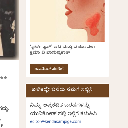
‘ಸ್ಟಾರ್ಟ್ ಸ್ಟಾಪ್’ ಆಟ ಮತ್ತು ವಡಬಾನಲ:
ಕ್ಷಮಾ ವಿ ಭಾನುಪ್ರಕಾಶ್
ಜೂನಿಯರ್ ಸಂಪಿಗೆ
ಕುಳಿತಲ್ಲೇ ಬರೆದು ನಮಗೆ ಸಲ್ಲಿಸಿ
ನಿಮ್ಮ ಅಪ್ರಕಟಿತ ಬರಹಗಳನ್ನು
್ದು.
ಯುನಿಕೋಡ್ ನಲ್ಲಿ ಇಲ್ಲಿಗೆ ಕಳುಹಿಸಿ
ಿ
editor@kendasampige.com
ಯೋ