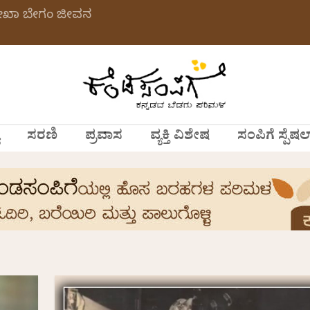
ಲೇಖಾ ಬೇಗಂ ಜೀವನ
ಸರಣಿ
ಪ್ರವಾಸ
ವ್ಯಕ್ತಿ ವಿಶೇಷ
ಸಂಪಿಗೆ ಸ್ಪೆಷಲ