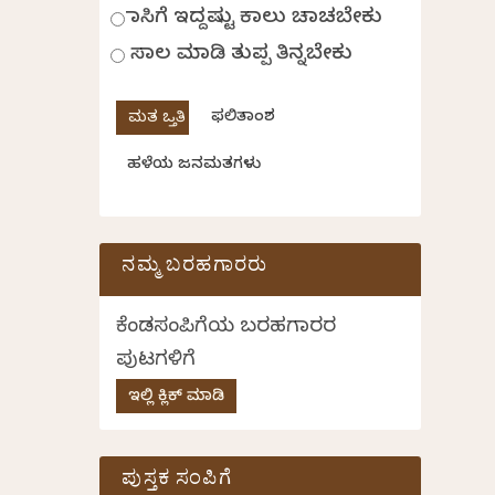
ಹಾಸಿಗೆ ಇದ್ದಷ್ಟು ಕಾಲು ಚಾಚಬೇಕು
ಸಾಲ ಮಾಡಿ ತುಪ್ಪ ತಿನ್ನಬೇಕು
ಫಲಿತಾಂಶ
ಹಳೆಯ ಜನಮತಗಳು
ನಮ್ಮ ಬರಹಗಾರರು
ಕೆಂಡಸಂಪಿಗೆಯ ಬರಹಗಾರರ
ಪುಟಗಳಿಗೆ
ಇಲ್ಲಿ ಕ್ಲಿಕ್ ಮಾಡಿ
ಪುಸ್ತಕ ಸಂಪಿಗೆ