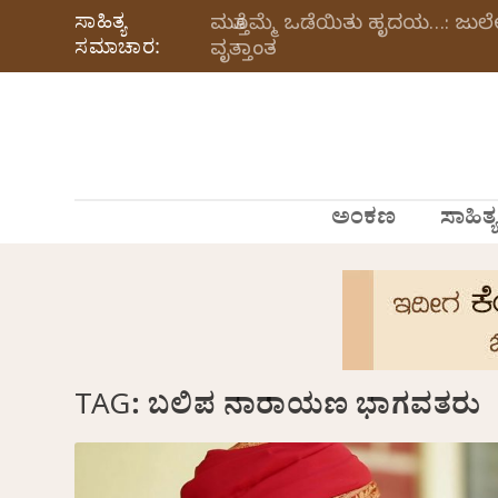
ಸಾಹಿತ್ಯ
ಮತ್ತೊಮ್ಮೆ ಒಡೆಯಿತು ಹೃದಯ…: ಜು
ಸಮಾಚಾರ:
ವೃತ್ತಾಂತ
ಅಂಕಣ
ಸಾಹಿತ್ಯ
TAG:
ಬಲಿಪ ನಾರಾಯಣ ಭಾಗವತರು