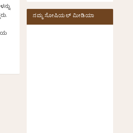
ನ್ನು
ನಮ್ಮ ಸೋಷಿಯಲ್‌ ಮೀಡಿಯಾ
ದರು.
ರಿಯ