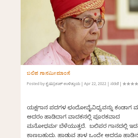
ಬಲಿಪ ಗಾನಮೀಮಾಂಸೆ
Posted by
ಕೃಷ್ಣಪ್ರಕಾಶ್ ಉಳಿತ್ತಾಯ
|
Apr 22, 2022
|
ಸರಣಿ
|
ಯಕ್ಷಗಾನ ಪದಗಳ ಛಂದೋವೈವಿಧ್ಯವನ್ನು ಕಂಡಾಗ ಮತ
ಅದರಂತೆ ಹಾಡಿದಾಗ ವಾದಕನಲ್ಲಿ ಪೂರಕವಾದ
ಮನೋಧರ್ಮ ಬೆಳೆಯುತ್ತದೆ. ಬಲಿಪರ ಗಾನದಲ್ಲಿ ಇದನ
ಕಾಣಬಹುದು. ಹಾಡುವ ತಾಳ ಒಂದೇ ಆದರೂ ಹಾಡಿ