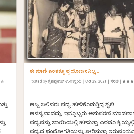
ಈ ಮಾಣಿ ಎಂತಕ್ಕೂ ಪ್ರಯೋಜನವಿಲ್ಲ…
Posted by
ಕೃಷ್ಣಪ್ರಕಾಶ್ ಉಳಿತ್ತಾಯ
|
Oct 29, 2021
|
ಸರಣಿ
|
್ತು
ಅಜ್ಜ ಬಲಿಪರು ಪದ್ಯ ಹೇಳಿಕೊಡುತ್ತಿದ್ದ ಶೈಲಿ
ಅನನ್ಯವಾದದ್ದು, ಇನ್ನೊಬ್ಬರು ಅನುಸರಣೆ ಮಾಡಲಾಗದ
್ನು
ಪದ್ಯವನ್ನು ಬಾಯಿಯಲ್ಲಿ ಹೇಳುತ್ತಾ ಎರಡೂ ಕೈಯ್ಯಲ್ಲ
ನ
ಪದ್ಯದ ಛಂದೋಗತಿಯನ್ನು ತೋರಿಸುತ್ತಾ ಇರುವಂತೆ