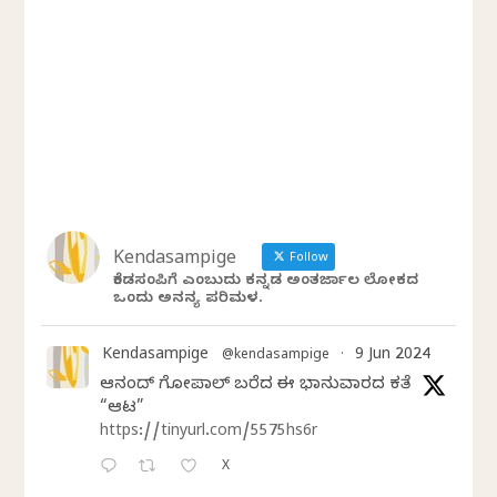
Kendasampige
Follow
ಕೆಂಡಸಂಪಿಗೆ ಎಂಬುದು ಕನ್ನಡ ಅಂತರ್ಜಾಲ ಲೋಕದ
ಒಂದು ಅನನ್ಯ ಪರಿಮಳ.
Kendasampige
9 Jun 2024
@kendasampige
·
ಆನಂದ್‌ ಗೋಪಾಲ್‌ ಬರೆದ ಈ ಭಾನುವಾರದ ಕತೆ
“ಆಟ”
https://tinyurl.com/5575hs6r
X