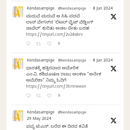
Kendasampige
8 Jun 2024
@kendasampige
·
ಮದುವೆ ಮದುವೆ ಆ ಸಿಹಿ ಪದವೆ
ಲಾಸ್‌ ವೇಗಸ್‌ನ ‘ಲಿಟಲ್ ವೈಟ್ ವೆಡ್ಡಿಂಗ್
ಚಾಪೆಲ್’ ಕುರಿತು ಅಚಲ ಸೇತು ಬರಹ
https://tinyurl.com/2v28abrv
X
Kendasampige
8 Jun 2024
@kendasampige
·
ಭಾರತಕ್ಕೆ ಹತ್ತಿರವಾದ ಅಮೇರಿಕ
ಎಂ.ವಿ. ಶಶಿಭೂಷಣ ರಾಜು ಅಂಕಣ “ಅನೇಕ
ಅಮೆರಿಕಾ” ನಿಮ್ಮ ಓದಿಗೆ
https://tinyurl.com/35mrwwsn
X
Kendasampige
@kendasampige
·
29 May 2024
ಭವ್ಯ ಟಿ.ಎಸ್. ಬರೆದ ಈ ದಿನದ ಕವಿತೆ