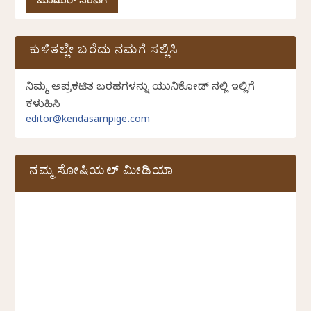
ಜೂನಿಯರ್ ಸಂಪಿಗೆ
ಕುಳಿತಲ್ಲೇ ಬರೆದು ನಮಗೆ ಸಲ್ಲಿಸಿ
ನಿಮ್ಮ ಅಪ್ರಕಟಿತ ಬರಹಗಳನ್ನು ಯುನಿಕೋಡ್ ನಲ್ಲಿ ಇಲ್ಲಿಗೆ
ಕಳುಹಿಸಿ
editor@kendasampige.com
ನಮ್ಮ ಸೋಷಿಯಲ್‌ ಮೀಡಿಯಾ