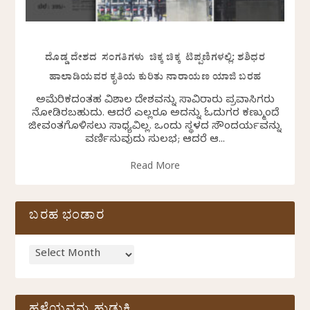
ದೊಡ್ಡ ದೇಶದ ಸಂಗತಿಗಳು ಚಿಕ್ಕ ಚಿಕ್ಕ ಟಿಪ್ಪಣಿಗಳಲ್ಲಿ: ಶಶಿಧರ
ಹಾಲಾಡಿಯವರ ಕೃತಿಯ ಕುರಿತು ನಾರಾಯಣ ಯಾಜಿ ಬರಹ
ಅಮೆರಿಕದಂತಹ ವಿಶಾಲ ದೇಶವನ್ನು ಸಾವಿರಾರು ಪ್ರವಾಸಿಗರು
ನೋಡಿರಬಹುದು. ಆದರೆ ಎಲ್ಲರೂ ಅದನ್ನು ಓದುಗರ ಕಣ್ಮುಂದೆ
ಜೀವಂತಗೊಳಿಸಲು ಸಾಧ್ಯವಿಲ್ಲ. ಒಂದು ಸ್ಥಳದ ಸೌಂದರ್ಯವನ್ನು
ವರ್ಣಿಸುವುದು ಸುಲಭ; ಆದರೆ ಆ...
Read More
ಬರಹ ಭಂಡಾರ