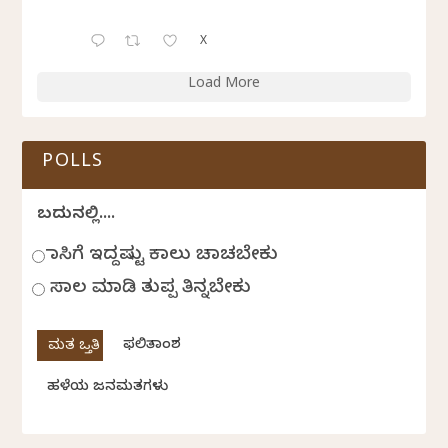
X
Load More
POLLS
ಬದುಕಿನಲ್ಲಿ....
ಹಾಸಿಗೆ ಇದ್ದಷ್ಟು ಕಾಲು ಚಾಚಬೇಕು
ಸಾಲ ಮಾಡಿ ತುಪ್ಪ ತಿನ್ನಬೇಕು
ಫಲಿತಾಂಶ
ಹಳೆಯ ಜನಮತಗಳು