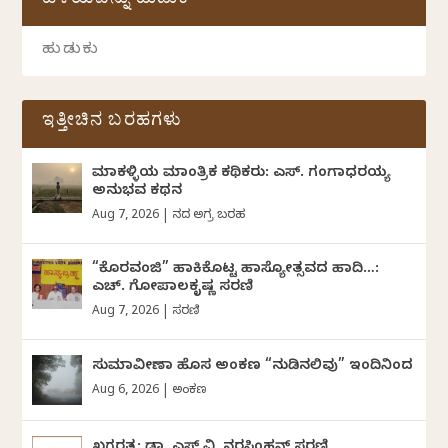
ಹಳೆಯವನ್ನು ಹುಡುಕಿ
ಇತ್ತೀಚಿನ ಬರಹಗಳು
ಮಾಕಳ್ಳಿಯ ಮಾಂತ್ರಿಕ ಕಥಿಕರು: ಎಸ್. ಗಂಗಾಧರಯ್ಯ
ಅನುಭವ ಕಥನ
Aug 7, 2026
|
ದಿನದ ಅಗ್ರ ಬರಹ
“ಕೊರವಂಜಿ” ಹಾಕಿಕೊಟ್ಟ ಹಾಸ್ಯೋತ್ಸವದ ಹಾದಿ…:
ಎಚ್. ಗೋಪಾಲಕೃಷ್ಣ ಸರಣಿ
Aug 7, 2026
|
ಸರಣಿ
ಸುಮಾವೀಣಾ ಹೊಸ ಅಂಕಣ “ನುಡಿನಲಿವು” ಇಂದಿನಿಂದ
Aug 6, 2026
|
ಅಂಕಣ