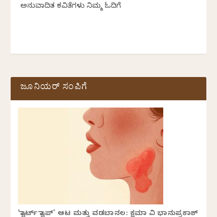
ಅನುವಾದಿತ ಕವಿತೆಗಳು ನಿಮ್ಮ ಓದಿಗೆ
ಜೂನಿಯರ್ ಸಂಪಿಗೆ
‘ಸ್ಟಾರ್ಟ್ ಸ್ಟಾಪ್’ ಆಟ ಮತ್ತು ವಡಬಾನಲ: ಕ್ಷಮಾ ವಿ ಭಾನುಪ್ರಕಾಶ್