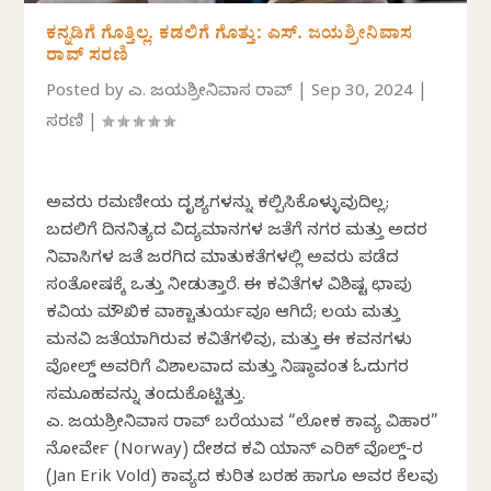
ಕನ್ನಡಿಗೆ ಗೊತ್ತಿಲ್ಲ. ಕಡಲಿಗೆ ಗೊತ್ತು: ಎಸ್. ಜಯಶ್ರೀನಿವಾಸ
ರಾವ್ ಸರಣಿ
Posted by
ಎಸ್. ಜಯಶ್ರೀನಿವಾಸ ರಾವ್
|
Sep 30, 2024
|
ಸರಣಿ
|
ಅವರು ರಮಣೀಯ ದೃಶ್ಯಗಳನ್ನು ಕಲ್ಪಿಸಿಕೊಳ್ಳುವುದಿಲ್ಲ;
ಬದಲಿಗೆ ದಿನನಿತ್ಯದ ವಿದ್ಯಮಾನಗಳ ಜತೆಗೆ ನಗರ ಮತ್ತು ಅದರ
ನಿವಾಸಿಗಳ ಜತೆ ಜರಗಿದ ಮಾತುಕತೆಗಳಲ್ಲಿ ಅವರು ಪಡೆದ
ಸಂತೋಷಕ್ಕೆ ಒತ್ತು ನೀಡುತ್ತಾರೆ. ಈ ಕವಿತೆಗಳ ವಿಶಿಷ್ಟ ಛಾಪು
ಕವಿಯ ಮೌಖಿಕ ವಾಕ್ಚಾತುರ್ಯವೂ ಆಗಿದೆ; ಲಯ ಮತ್ತು
ಮನವಿ ಜತೆಯಾಗಿರುವ ಕವಿತೆಗಳಿವು, ಮತ್ತು ಈ ಕವನಗಳು
ವೋಲ್ಡ್‌ ಅವರಿಗೆ ವಿಶಾಲವಾದ ಮತ್ತು ನಿಷ್ಠಾವಂತ ಓದುಗರ
ಸಮೂಹವನ್ನು ತಂದುಕೊಟ್ಟಿತ್ತು.
ಎಸ್. ಜಯಶ್ರೀನಿವಾಸ ರಾವ್ ಬರೆಯುವ “ಲೋಕ ಕಾವ್ಯ ವಿಹಾರ”
ನೋರ್ವೇ (Norway) ದೇಶದ ಕವಿ ಯಾನ್ ಎರಿಕ್ ವೊಲ್ಡ್-ರ
(Jan Erik Vold) ಕಾವ್ಯದ ಕುರಿತ ಬರಹ ಹಾಗೂ ಅವರ ಕೆಲವು