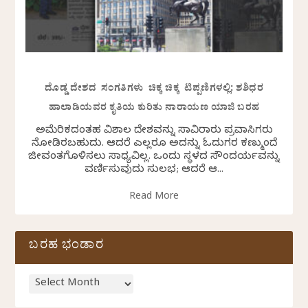
ದೊಡ್ಡ ದೇಶದ ಸಂಗತಿಗಳು ಚಿಕ್ಕ ಚಿಕ್ಕ ಟಿಪ್ಪಣಿಗಳಲ್ಲಿ: ಶಶಿಧರ
ಹಾಲಾಡಿಯವರ ಕೃತಿಯ ಕುರಿತು ನಾರಾಯಣ ಯಾಜಿ ಬರಹ
ಅಮೆರಿಕದಂತಹ ವಿಶಾಲ ದೇಶವನ್ನು ಸಾವಿರಾರು ಪ್ರವಾಸಿಗರು
ನೋಡಿರಬಹುದು. ಆದರೆ ಎಲ್ಲರೂ ಅದನ್ನು ಓದುಗರ ಕಣ್ಮುಂದೆ
ಜೀವಂತಗೊಳಿಸಲು ಸಾಧ್ಯವಿಲ್ಲ. ಒಂದು ಸ್ಥಳದ ಸೌಂದರ್ಯವನ್ನು
ವರ್ಣಿಸುವುದು ಸುಲಭ; ಆದರೆ ಆ...
Read More
ಬರಹ ಭಂಡಾರ