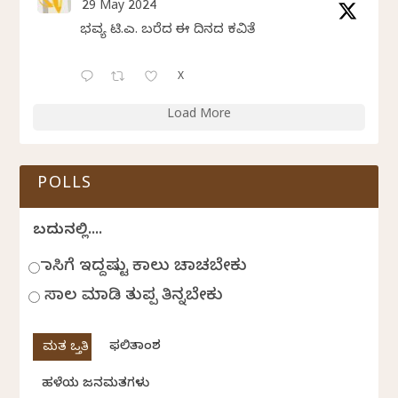
29 May 2024
ಭವ್ಯ ಟಿ.ಎಸ್. ಬರೆದ ಈ ದಿನದ ಕವಿತೆ
X
Load More
POLLS
ಬದುಕಿನಲ್ಲಿ....
ಹಾಸಿಗೆ ಇದ್ದಷ್ಟು ಕಾಲು ಚಾಚಬೇಕು
ಸಾಲ ಮಾಡಿ ತುಪ್ಪ ತಿನ್ನಬೇಕು
ಫಲಿತಾಂಶ
ಹಳೆಯ ಜನಮತಗಳು