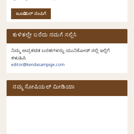
ಜೂನಿಯರ್ ಸಂಪಿಗೆ
ಕುಳಿತಲ್ಲೇ ಬರೆದು ನಮಗೆ ಸಲ್ಲಿಸಿ
ನಿಮ್ಮ ಅಪ್ರಕಟಿತ ಬರಹಗಳನ್ನು ಯುನಿಕೋಡ್ ನಲ್ಲಿ ಇಲ್ಲಿಗೆ
ಕಳುಹಿಸಿ
editor@kendasampige.com
ನಮ್ಮ ಸೋಷಿಯಲ್‌ ಮೀಡಿಯಾ