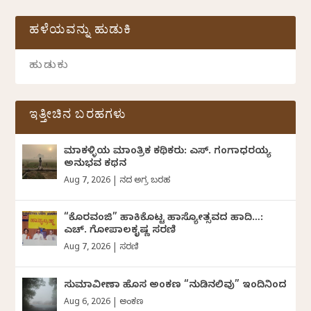
ಹಳೆಯವನ್ನು ಹುಡುಕಿ
ಇತ್ತೀಚಿನ ಬರಹಗಳು
ಮಾಕಳ್ಳಿಯ ಮಾಂತ್ರಿಕ ಕಥಿಕರು: ಎಸ್. ಗಂಗಾಧರಯ್ಯ
ಅನುಭವ ಕಥನ
Aug 7, 2026
|
ದಿನದ ಅಗ್ರ ಬರಹ
“ಕೊರವಂಜಿ” ಹಾಕಿಕೊಟ್ಟ ಹಾಸ್ಯೋತ್ಸವದ ಹಾದಿ…:
ಎಚ್. ಗೋಪಾಲಕೃಷ್ಣ ಸರಣಿ
Aug 7, 2026
|
ಸರಣಿ
ಸುಮಾವೀಣಾ ಹೊಸ ಅಂಕಣ “ನುಡಿನಲಿವು” ಇಂದಿನಿಂದ
Aug 6, 2026
|
ಅಂಕಣ