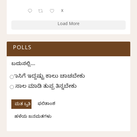
X
Load More
POLLS
ಬದುಕಿನಲ್ಲಿ....
ಹಾಸಿಗೆ ಇದ್ದಷ್ಟು ಕಾಲು ಚಾಚಬೇಕು
ಸಾಲ ಮಾಡಿ ತುಪ್ಪ ತಿನ್ನಬೇಕು
ಫಲಿತಾಂಶ
ಹಳೆಯ ಜನಮತಗಳು