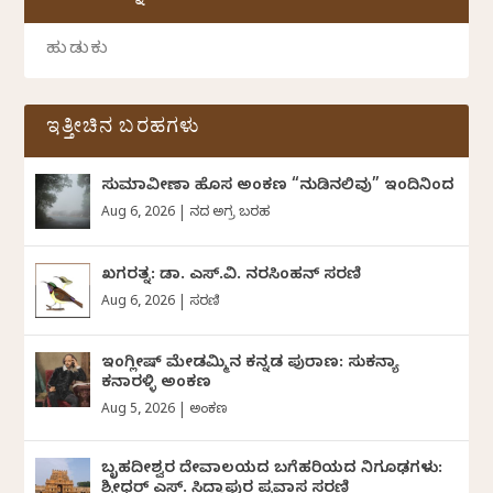
ಇತ್ತೀಚಿನ ಬರಹಗಳು
ಸುಮಾವೀಣಾ ಹೊಸ ಅಂಕಣ “ನುಡಿನಲಿವು” ಇಂದಿನಿಂದ
Aug 6, 2026
|
ದಿನದ ಅಗ್ರ ಬರಹ
ಖಗರತ್ನ: ಡಾ. ಎಸ್.ವಿ. ನರಸಿಂಹನ್‌‌ ಸರಣಿ
Aug 6, 2026
|
ಸರಣಿ
ಇಂಗ್ಲೀಷ್ ಮೇಡಮ್ಮಿನ ಕನ್ನಡ ಪುರಾಣ: ಸುಕನ್ಯಾ
ಕನಾರಳ್ಳಿ ಅಂಕಣ
Aug 5, 2026
|
ಅಂಕಣ
ಬೃಹದೀಶ್ವರ ದೇವಾಲಯದ ಬಗೆಹರಿಯದ ನಿಗೂಢಗಳು:
ಶ್ರೀಧರ್‌ ಎಸ್.‌ ಸಿದ್ದಾಪುರ ಪ್ರವಾಸ ಸರಣಿ