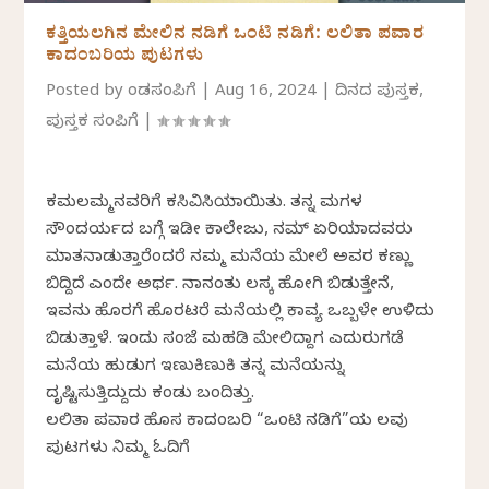
ಕತ್ತಿಯಲಗಿನ ಮೇಲಿನ ನಡಿಗೆ ಒಂಟಿ ನಡಿಗೆ: ಲಲಿತಾ ಪವಾರ
ಕಾದಂಬರಿಯ ಪುಟಗಳು
Posted by
ಕೆಂಡಸಂಪಿಗೆ
|
Aug 16, 2024
|
ದಿನದ ಪುಸ್ತಕ
,
ಪುಸ್ತಕ ಸಂಪಿಗೆ
|
ಕಮಲಮ್ಮನವರಿಗೆ ಕಸಿವಿಸಿಯಾಯಿತು. ತನ್ನ ಮಗಳ
ಸೌಂದರ್ಯದ ಬಗ್ಗೆ ಇಡೀ ಕಾಲೇಜು, ನಮ್ ಏರಿಯಾದವರು
ಮಾತನಾಡುತ್ತಾರೆಂದರೆ ನಮ್ಮ ಮನೆಯ ಮೇಲೆ ಅವರ ಕಣ್ಣು
ಬಿದ್ದಿದೆ ಎಂದೇ ಅರ್ಥ. ನಾನಂತು ಕೆಲಸಕ್ಕೆ ಹೋಗಿ ಬಿಡುತ್ತೇನೆ,
ಇವನು ಹೊರಗೆ ಹೊರಟರೆ ಮನೆಯಲ್ಲಿ ಕಾವ್ಯ ಒಬ್ಬಳೇ ಉಳಿದು
ಬಿಡುತ್ತಾಳೆ. ಇಂದು ಸಂಜೆ ಮಹಡಿ ಮೇಲಿದ್ದಾಗ ಎದುರುಗಡೆ
ಮನೆಯ ಹುಡುಗ ಇಣುಕಿಣುಕಿ ತನ್ನ ಮನೆಯನ್ನು
ದೃಷ್ಟಿಸುತ್ತಿದ್ದುದು ಕಂಡು ಬಂದಿತ್ತು.
ಲಲಿತಾ ಪವಾರ ಹೊಸ ಕಾದಂಬರಿ “ಒಂಟಿ ನಡಿಗೆ”ಯ ಕೆಲವು
ಪುಟಗಳು ನಿಮ್ಮ ಓದಿಗೆ