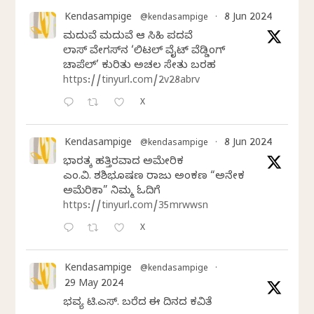
Kendasampige
8 Jun 2024
@kendasampige
·
ಮದುವೆ ಮದುವೆ ಆ ಸಿಹಿ ಪದವೆ
ಲಾಸ್‌ ವೇಗಸ್‌ನ ‘ಲಿಟಲ್ ವೈಟ್ ವೆಡ್ಡಿಂಗ್
ಚಾಪೆಲ್’ ಕುರಿತು ಅಚಲ ಸೇತು ಬರಹ
https://tinyurl.com/2v28abrv
X
Kendasampige
8 Jun 2024
@kendasampige
·
ಭಾರತಕ್ಕೆ ಹತ್ತಿರವಾದ ಅಮೇರಿಕ
ಎಂ.ವಿ. ಶಶಿಭೂಷಣ ರಾಜು ಅಂಕಣ “ಅನೇಕ
ಅಮೆರಿಕಾ” ನಿಮ್ಮ ಓದಿಗೆ
https://tinyurl.com/35mrwwsn
X
Kendasampige
@kendasampige
·
29 May 2024
ಭವ್ಯ ಟಿ.ಎಸ್. ಬರೆದ ಈ ದಿನದ ಕವಿತೆ