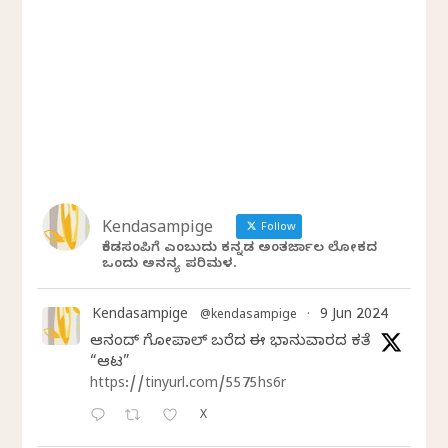
Kendasampige
Follow
ಕೆಂಡಸಂಪಿಗೆ ಎಂಬುದು ಕನ್ನಡ ಅಂತರ್ಜಾಲ ಲೋಕದ
ಒಂದು ಅನನ್ಯ ಪರಿಮಳ.
Kendasampige
9 Jun 2024
@kendasampige
·
ಆನಂದ್‌ ಗೋಪಾಲ್‌ ಬರೆದ ಈ ಭಾನುವಾರದ ಕತೆ
“ಆಟ”
https://tinyurl.com/5575hs6r
X