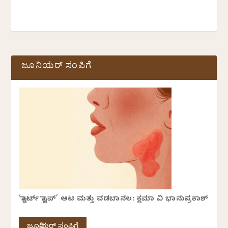
ಜೂನಿಯರ್ ಸಂಪಿಗೆ
‘ಸ್ಟಾರ್ಟ್ ಸ್ಟಾಪ್’ ಆಟ ಮತ್ತು ವಡಬಾನಲ: ಕ್ಷಮಾ ವಿ ಭಾನುಪ್ರಕಾಶ್
ಜೂನಿಯರ್ ಸಂಪಿಗೆ