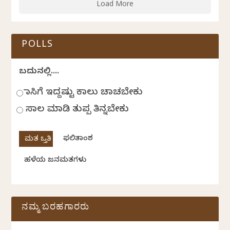
Load More
POLLS
ಬದುಕಿನಲ್ಲಿ....
ಹಾಸಿಗೆ ಇದ್ದಷ್ಟು ಕಾಲು ಚಾಚಬೇಕು
ಸಾಲ ಮಾಡಿ ತುಪ್ಪ ತಿನ್ನಬೇಕು
ಫಲಿತಾಂಶ
ಹಳೆಯ ಜನಮತಗಳು
ನಮ್ಮ ಬರಹಗಾರರು