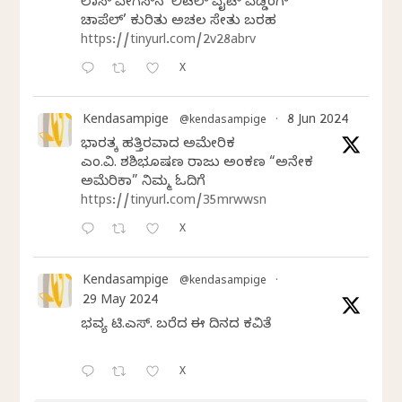
ಲಾಸ್‌ ವೇಗಸ್‌ನ ‘ಲಿಟಲ್ ವೈಟ್ ವೆಡ್ಡಿಂಗ್
ಚಾಪೆಲ್’ ಕುರಿತು ಅಚಲ ಸೇತು ಬರಹ
https://tinyurl.com/2v28abrv
X
Kendasampige
8 Jun 2024
@kendasampige
·
ಭಾರತಕ್ಕೆ ಹತ್ತಿರವಾದ ಅಮೇರಿಕ
ಎಂ.ವಿ. ಶಶಿಭೂಷಣ ರಾಜು ಅಂಕಣ “ಅನೇಕ
ಅಮೆರಿಕಾ” ನಿಮ್ಮ ಓದಿಗೆ
https://tinyurl.com/35mrwwsn
X
Kendasampige
@kendasampige
·
29 May 2024
ಭವ್ಯ ಟಿ.ಎಸ್. ಬರೆದ ಈ ದಿನದ ಕವಿತೆ
X