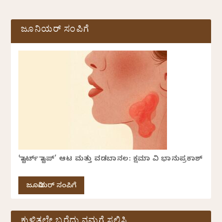
ಜೂನಿಯರ್ ಸಂಪಿಗೆ
‘ಸ್ಟಾರ್ಟ್ ಸ್ಟಾಪ್’ ಆಟ ಮತ್ತು ವಡಬಾನಲ: ಕ್ಷಮಾ ವಿ ಭಾನುಪ್ರಕಾಶ್
ಜೂನಿಯರ್ ಸಂಪಿಗೆ