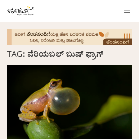
TAG:
ವೆರಿಯಬಲ್ ಬುಷ್ ಫ್ರಾಗ್