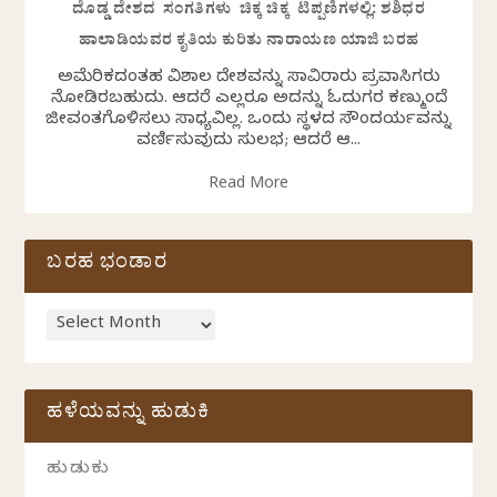
ದೊಡ್ಡ ದೇಶದ ಸಂಗತಿಗಳು ಚಿಕ್ಕ ಚಿಕ್ಕ ಟಿಪ್ಪಣಿಗಳಲ್ಲಿ: ಶಶಿಧರ
ಹಾಲಾಡಿಯವರ ಕೃತಿಯ ಕುರಿತು ನಾರಾಯಣ ಯಾಜಿ ಬರಹ
ಅಮೆರಿಕದಂತಹ ವಿಶಾಲ ದೇಶವನ್ನು ಸಾವಿರಾರು ಪ್ರವಾಸಿಗರು
ನೋಡಿರಬಹುದು. ಆದರೆ ಎಲ್ಲರೂ ಅದನ್ನು ಓದುಗರ ಕಣ್ಮುಂದೆ
ಜೀವಂತಗೊಳಿಸಲು ಸಾಧ್ಯವಿಲ್ಲ. ಒಂದು ಸ್ಥಳದ ಸೌಂದರ್ಯವನ್ನು
ವರ್ಣಿಸುವುದು ಸುಲಭ; ಆದರೆ ಆ...
Read More
ಬರಹ ಭಂಡಾರ
ಹಳೆಯವನ್ನು ಹುಡುಕಿ