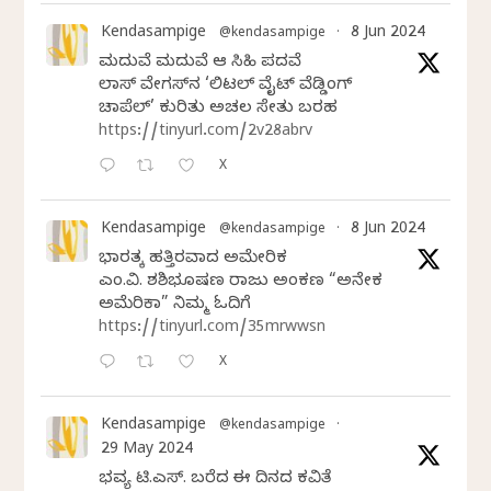
Kendasampige
8 Jun 2024
@kendasampige
·
ಮದುವೆ ಮದುವೆ ಆ ಸಿಹಿ ಪದವೆ
ಲಾಸ್‌ ವೇಗಸ್‌ನ ‘ಲಿಟಲ್ ವೈಟ್ ವೆಡ್ಡಿಂಗ್
ಚಾಪೆಲ್’ ಕುರಿತು ಅಚಲ ಸೇತು ಬರಹ
https://tinyurl.com/2v28abrv
X
Kendasampige
8 Jun 2024
@kendasampige
·
ಭಾರತಕ್ಕೆ ಹತ್ತಿರವಾದ ಅಮೇರಿಕ
ಎಂ.ವಿ. ಶಶಿಭೂಷಣ ರಾಜು ಅಂಕಣ “ಅನೇಕ
ಅಮೆರಿಕಾ” ನಿಮ್ಮ ಓದಿಗೆ
https://tinyurl.com/35mrwwsn
X
Kendasampige
@kendasampige
·
29 May 2024
ಭವ್ಯ ಟಿ.ಎಸ್. ಬರೆದ ಈ ದಿನದ ಕವಿತೆ