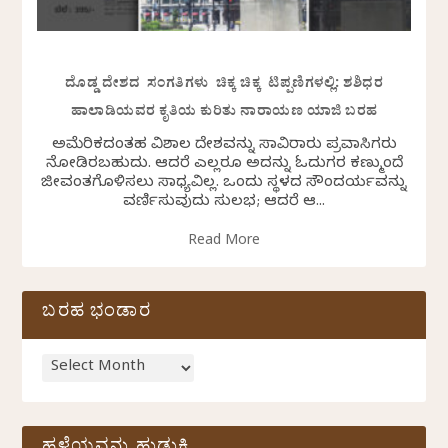
ದೊಡ್ಡ ದೇಶದ ಸಂಗತಿಗಳು ಚಿಕ್ಕ ಚಿಕ್ಕ ಟಿಪ್ಪಣಿಗಳಲ್ಲಿ: ಶಶಿಧರ
ಹಾಲಾಡಿಯವರ ಕೃತಿಯ ಕುರಿತು ನಾರಾಯಣ ಯಾಜಿ ಬರಹ
ಅಮೆರಿಕದಂತಹ ವಿಶಾಲ ದೇಶವನ್ನು ಸಾವಿರಾರು ಪ್ರವಾಸಿಗರು
ನೋಡಿರಬಹುದು. ಆದರೆ ಎಲ್ಲರೂ ಅದನ್ನು ಓದುಗರ ಕಣ್ಮುಂದೆ
ಜೀವಂತಗೊಳಿಸಲು ಸಾಧ್ಯವಿಲ್ಲ. ಒಂದು ಸ್ಥಳದ ಸೌಂದರ್ಯವನ್ನು
ವರ್ಣಿಸುವುದು ಸುಲಭ; ಆದರೆ ಆ...
Read More
ಬರಹ ಭಂಡಾರ