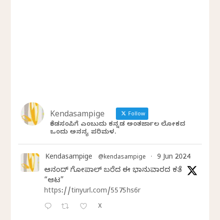
Kendasampige
Follow
ಕೆಂಡಸಂಪಿಗೆ ಎಂಬುದು ಕನ್ನಡ ಅಂತರ್ಜಾಲ ಲೋಕದ
ಒಂದು ಅನನ್ಯ ಪರಿಮಳ.
Kendasampige
9 Jun 2024
@kendasampige
·
ಆನಂದ್‌ ಗೋಪಾಲ್‌ ಬರೆದ ಈ ಭಾನುವಾರದ ಕತೆ
“ಆಟ”
https://tinyurl.com/5575hs6r
X