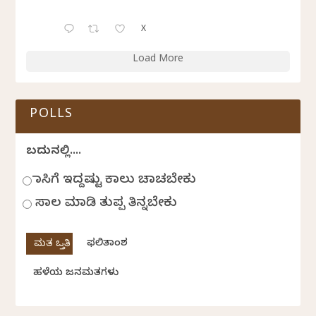
X
Load More
POLLS
ಬದುಕಿನಲ್ಲಿ....
ಹಾಸಿಗೆ ಇದ್ದಷ್ಟು ಕಾಲು ಚಾಚಬೇಕು
ಸಾಲ ಮಾಡಿ ತುಪ್ಪ ತಿನ್ನಬೇಕು
ಫಲಿತಾಂಶ
ಹಳೆಯ ಜನಮತಗಳು