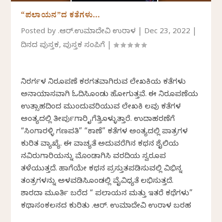
“ಪಲಾಯನ”ದ ಕತೆಗಳು…
Posted by
ಕೆ.ಆರ್.ಉಮಾದೇವಿ ಉರಾಳ
|
Dec 23, 2022
|
ದಿನದ ಪುಸ್ತಕ
,
ಪುಸ್ತಕ ಸಂಪಿಗೆ
|
ನಿರರ್ಗಳ ನಿರೂಪಣೆ ಕರಗತವಾಗಿರುವ ಲೇಖಕಿಯ ಕತೆಗಳು
ಅನಾಯಾಸವಾಗಿ ಓದಿಸಿಕೊಂಡು ಹೋಗುತ್ತವೆ. ಈ ನಿರೂಪಣೆಯ
ಉತ್ಸಾಹದಿಂದ ಮುಂದುವರಿಯುವ ಲೇಖಕಿ ಕೆಲವು ಕತೆಗಳ
ಅಂತ್ಯದಲ್ಲಿ ತೀರ್ಪುಗಾರಿಕೆ ಕೈಗೆತ್ತಿಕೊಳ್ಳುತ್ತಾರೆ. ಉದಾಹರಣೆಗೆ
“ಸಿಂಗಾರಳ್ಳಿ ಗಣಪತಿ” “ಕಾಣೆ” ಕತೆಗಳ ಅಂತ್ಯದಲ್ಲಿ ಪಾತ್ರಗಳ
ಕುರಿತ ವ್ಯಾಖ್ಯೆ. ಈ ವಾಚ್ಯತೆ ಅದುವರೆಗಿನ ಕಥನ ಶೈಲಿಯ
ನವಿರುಗಾರಿಕೆಯನ್ನು ಮೊಂಡಾಗಿಸಿ ವರದಿಯ ಸ್ವರೂಪ
ತಳೆಯುತ್ತದೆ. ಹಾಗೆಯೇ ಕಥನ ಪ್ರಸ್ತುತಪಡಿಸುವಲ್ಲಿ ವಿಭಿನ್ನ
ತಂತ್ರಗಳನ್ನು ಅಳವಡಿಸಿಕೊಂಡಲ್ಲಿ ವೈವಿಧ್ಯತೆ ಲಭಿಸುತ್ತದೆ.
ಶಾರದಾ ಮೂರ್ತಿ ಬರೆದ “ ಪಲಾಯನ ಮತ್ತು ಇತರೆ ಕಥೆಗಳು”
ಕಥಾಸಂಕಲನದ ಕುರಿತು ಕೆ.ಆರ್. ಉಮಾದೇವಿ ಉರಾಳ ಬರಹ