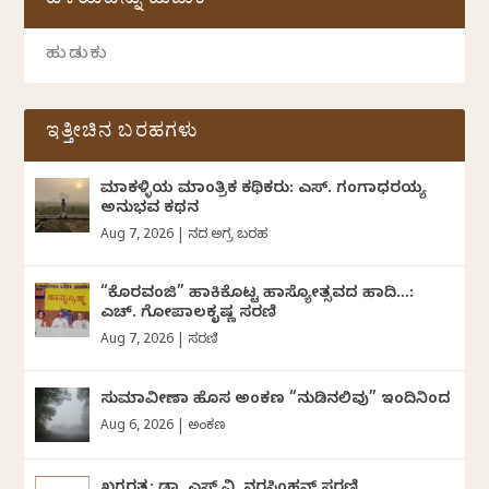
ಹಳೆಯವನ್ನು ಹುಡುಕಿ
ಇತ್ತೀಚಿನ ಬರಹಗಳು
ಮಾಕಳ್ಳಿಯ ಮಾಂತ್ರಿಕ ಕಥಿಕರು: ಎಸ್. ಗಂಗಾಧರಯ್ಯ
ಅನುಭವ ಕಥನ
Aug 7, 2026
|
ದಿನದ ಅಗ್ರ ಬರಹ
“ಕೊರವಂಜಿ” ಹಾಕಿಕೊಟ್ಟ ಹಾಸ್ಯೋತ್ಸವದ ಹಾದಿ…:
ಎಚ್. ಗೋಪಾಲಕೃಷ್ಣ ಸರಣಿ
Aug 7, 2026
|
ಸರಣಿ
ಸುಮಾವೀಣಾ ಹೊಸ ಅಂಕಣ “ನುಡಿನಲಿವು” ಇಂದಿನಿಂದ
Aug 6, 2026
|
ಅಂಕಣ