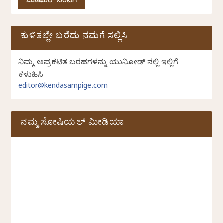
ಜೂನಿಯರ್ ಸಂಪಿಗೆ
ಕುಳಿತಲ್ಲೇ ಬರೆದು ನಮಗೆ ಸಲ್ಲಿಸಿ
ನಿಮ್ಮ ಅಪ್ರಕಟಿತ ಬರಹಗಳನ್ನು ಯುನಿಕೋಡ್ ನಲ್ಲಿ ಇಲ್ಲಿಗೆ
ಕಳುಹಿಸಿ
editor@kendasampige.com
ನಮ್ಮ ಸೋಷಿಯಲ್‌ ಮೀಡಿಯಾ