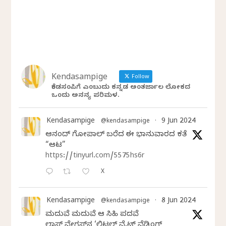
Kendasampige
Follow
ಕೆಂಡಸಂಪಿಗೆ ಎಂಬುದು ಕನ್ನಡ ಅಂತರ್ಜಾಲ ಲೋಕದ
ಒಂದು ಅನನ್ಯ ಪರಿಮಳ.
Kendasampige
9 Jun 2024
@kendasampige
·
ಆನಂದ್‌ ಗೋಪಾಲ್‌ ಬರೆದ ಈ ಭಾನುವಾರದ ಕತೆ
“ಆಟ”
https://tinyurl.com/5575hs6r
X
Kendasampige
8 Jun 2024
@kendasampige
·
ಮದುವೆ ಮದುವೆ ಆ ಸಿಹಿ ಪದವೆ
ಲಾಸ್‌ ವೇಗಸ್‌ನ ‘ಲಿಟಲ್ ವೈಟ್ ವೆಡ್ಡಿಂಗ್