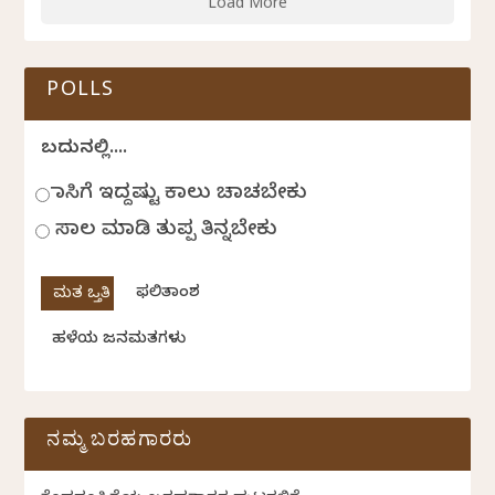
Load More
POLLS
ಬದುಕಿನಲ್ಲಿ....
ಹಾಸಿಗೆ ಇದ್ದಷ್ಟು ಕಾಲು ಚಾಚಬೇಕು
ಸಾಲ ಮಾಡಿ ತುಪ್ಪ ತಿನ್ನಬೇಕು
ಫಲಿತಾಂಶ
ಹಳೆಯ ಜನಮತಗಳು
ನಮ್ಮ ಬರಹಗಾರರು