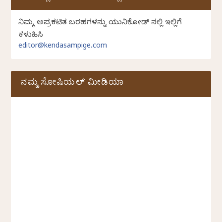
ನಿಮ್ಮ ಅಪ್ರಕಟಿತ ಬರಹಗಳನ್ನು ಯುನಿಕೋಡ್ ನಲ್ಲಿ ಇಲ್ಲಿಗೆ
ಕಳುಹಿಸಿ
editor@kendasampige.com
ನಮ್ಮ ಸೋಷಿಯಲ್‌ ಮೀಡಿಯಾ