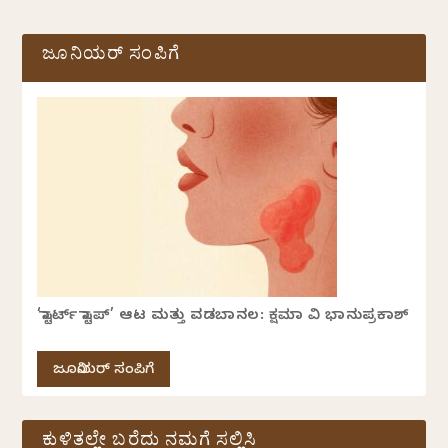
ಜೂನಿಯರ್ ಸಂಪಿಗೆ
‘ಸ್ಟಾರ್ಟ್ ಸ್ಟಾಪ್’ ಆಟ ಮತ್ತು ವಡಬಾನಲ: ಕ್ಷಮಾ ವಿ ಭಾನುಪ್ರಕಾಶ್
ಜೂನಿಯರ್ ಸಂಪಿಗೆ
ಕುಳಿತಲ್ಲೇ ಬರೆದು ನಮಗೆ ಸಲ್ಲಿಸಿ