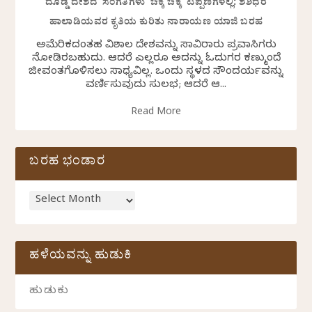
ದೊಡ್ಡ ದೇಶದ ಸಂಗತಿಗಳು ಚಿಕ್ಕ ಚಿಕ್ಕ ಟಿಪ್ಪಣಿಗಳಲ್ಲಿ: ಶಶಿಧರ
ಹಾಲಾಡಿಯವರ ಕೃತಿಯ ಕುರಿತು ನಾರಾಯಣ ಯಾಜಿ ಬರಹ
ಅಮೆರಿಕದಂತಹ ವಿಶಾಲ ದೇಶವನ್ನು ಸಾವಿರಾರು ಪ್ರವಾಸಿಗರು
ನೋಡಿರಬಹುದು. ಆದರೆ ಎಲ್ಲರೂ ಅದನ್ನು ಓದುಗರ ಕಣ್ಮುಂದೆ
ಜೀವಂತಗೊಳಿಸಲು ಸಾಧ್ಯವಿಲ್ಲ. ಒಂದು ಸ್ಥಳದ ಸೌಂದರ್ಯವನ್ನು
ವರ್ಣಿಸುವುದು ಸುಲಭ; ಆದರೆ ಆ...
Read More
ಬರಹ ಭಂಡಾರ
ಹಳೆಯವನ್ನು ಹುಡುಕಿ