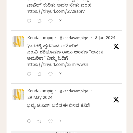
ಚಾಪೆಲ್’ ಕುರಿತು ಅಚಲ ಸೇತು ಬರಹ
https://tinyurl.com/2v28abrv
X
Kendasampige
8 Jun 2024
@kendasampige
·
ಭಾರತಕ್ಕೆ ಹತ್ತಿರವಾದ ಅಮೇರಿಕ
ಎಂ.ವಿ. ಶಶಿಭೂಷಣ ರಾಜು ಅಂಕಣ “ಅನೇಕ
ಅಮೆರಿಕಾ” ನಿಮ್ಮ ಓದಿಗೆ
https://tinyurl.com/35mrwwsn
X
Kendasampige
@kendasampige
·
29 May 2024
ಭವ್ಯ ಟಿ.ಎಸ್. ಬರೆದ ಈ ದಿನದ ಕವಿತೆ
X