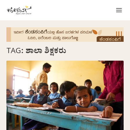
TAG:
ಶಾಲಾ ಶಿಕ್ಷಕರು