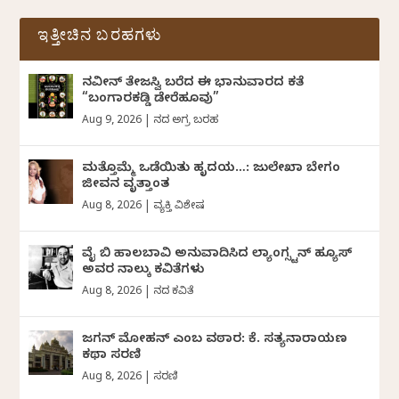
ಇತ್ತೀಚಿನ ಬರಹಗಳು
ನವೀನ್‌ ತೇಜಸ್ವಿ ಬರೆದ ಈ ಭಾನುವಾರದ ಕತೆ
“ಬಂಗಾರಕಡ್ಡಿ ಡೇರೆಹೂವು”
Aug 9, 2026
|
ದಿನದ ಅಗ್ರ ಬರಹ
ಮತ್ತೊಮ್ಮೆ ಒಡೆಯಿತು ಹೃದಯ…: ಜುಲೇಖಾ ಬೇಗಂ
ಜೀವನ ವೃತ್ತಾಂತ
Aug 8, 2026
|
ವ್ಯಕ್ತಿ ವಿಶೇಷ
ವೈ ಬಿ ಹಾಲಬಾವಿ ಅನುವಾದಿಸಿದ ಲ್ಯಾಂಗ್ಸ್ಟನ್ ಹ್ಯೂಸ್
ಅವರ ನಾಲ್ಕು ಕವಿತೆಗಳು
Aug 8, 2026
|
ದಿನದ ಕವಿತೆ
ಜಗನ್‌ ಮೋಹನ್‌ ಎಂಬ ವಠಾರ: ಕೆ. ಸತ್ಯನಾರಾಯಣ
ಕಥಾ ಸರಣಿ
Aug 8, 2026
|
ಸರಣಿ