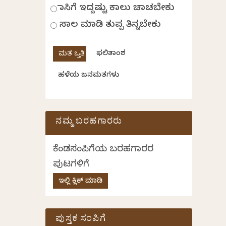
ಹಾಸಿಗೆ ಇದ್ದಷ್ಟು ಕಾಲು ಚಾಚಬೇಕು
ಸಾಲ ಮಾಡಿ ತುಪ್ಪ ತಿನ್ನಬೇಕು
ಫಲಿತಾಂಶ
ಹಳೆಯ ಜನಮತಗಳು
ನಮ್ಮ ಬರಹಗಾರರು
ಕೆಂಡಸಂಪಿಗೆಯ ಬರಹಗಾರರ
ಪುಟಗಳಿಗೆ
ಇಲ್ಲಿ ಕ್ಲಿಕ್ ಮಾಡಿ
ಪುಸ್ತಕ ಸಂಪಿಗೆ