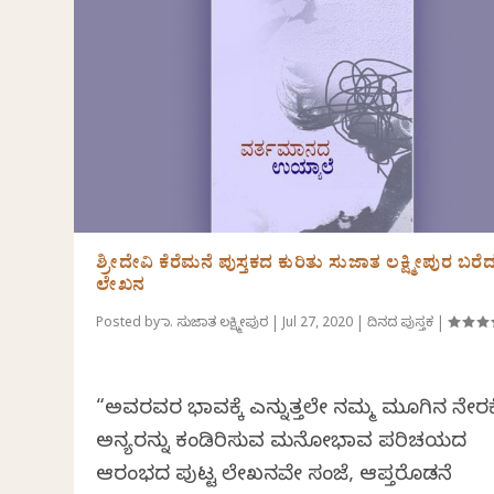
ಶ್ರೀದೇವಿ ಕೆರೆಮನೆ ಪುಸ್ತಕದ ಕುರಿತು ಸುಜಾತ ಲಕ್ಷ್ಮೀಪುರ ಬರೆ
ಲೇಖನ
Posted by
ಡಾ. ಸುಜಾತ ಲಕ್ಷ್ಮೀಪುರ
|
Jul 27, 2020
|
ದಿನದ ಪುಸ್ತಕ
|
“ಅವರವರ ಭಾವಕ್ಕೆ ಎನ್ನುತ್ತಲೇ ನಮ್ಮ ಮೂಗಿನ ನೇರಕ್ಕ
ಅನ್ಯರನ್ನು ಕಂಡಿರಿಸುವ ಮನೋಭಾವ ಪರಿಚಯದ
ಆರಂಭದ ಪುಟ್ಟ ಲೇಖನವೇ ಸಂಜೆ, ಆಪ್ತರೊಡನೆ