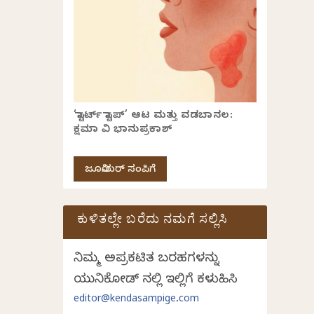
‘ಸ್ಟಾರ್ಟ್ ಸ್ಟಾಪ್’ ಆಟ ಮತ್ತು ವಡಬಾನಲ:
ಕ್ಷಮಾ ವಿ ಭಾನುಪ್ರಕಾಶ್
ಜೂನಿಯರ್ ಸಂಪಿಗೆ
ಕುಳಿತಲ್ಲೇ ಬರೆದು ನಮಗೆ ಸಲ್ಲಿಸಿ
ನಿಮ್ಮ ಅಪ್ರಕಟಿತ ಬರಹಗಳನ್ನು
ಯುನಿಕೋಡ್ ನಲ್ಲಿ ಇಲ್ಲಿಗೆ ಕಳುಹಿಸಿ
editor@kendasampige.com