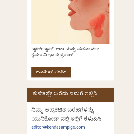
‘ಸ್ಟಾರ್ಟ್ ಸ್ಟಾಪ್’ ಆಟ ಮತ್ತು ವಡಬಾನಲ:
ಕ್ಷಮಾ ವಿ ಭಾನುಪ್ರಕಾಶ್
ಜೂನಿಯರ್ ಸಂಪಿಗೆ
ಕುಳಿತಲ್ಲೇ ಬರೆದು ನಮಗೆ ಸಲ್ಲಿಸಿ
ನಿಮ್ಮ ಅಪ್ರಕಟಿತ ಬರಹಗಳನ್ನು
ಯುನಿಕೋಡ್ ನಲ್ಲಿ ಇಲ್ಲಿಗೆ ಕಳುಹಿಸಿ
editor@kendasampige.com