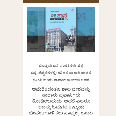
ದೊಡ್ಡ ದೇಶದ ಸಂಗತಿಗಳು ಚಿಕ್ಕ
ಚಿಕ್ಕ ಟಿಪ್ಪಣಿಗಳಲ್ಲಿ: ಶಶಿಧರ ಹಾಲಾಡಿಯವರ
ಕೃತಿಯ ಕುರಿತು ನಾರಾಯಣ ಯಾಜಿ ಬರಹ
ಅಮೆರಿಕದಂತಹ ವಿಶಾಲ ದೇಶವನ್ನು
ಸಾವಿರಾರು ಪ್ರವಾಸಿಗರು
ನೋಡಿರಬಹುದು. ಆದರೆ ಎಲ್ಲರೂ
ಅದನ್ನು ಓದುಗರ ಕಣ್ಮುಂದೆ
ಜೀವಂತಗೊಳಿಸಲು ಸಾಧ್ಯವಿಲ್ಲ. ಒಂದು