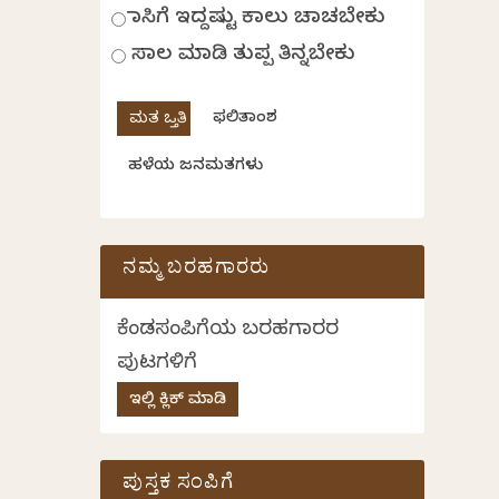
ಹಾಸಿಗೆ ಇದ್ದಷ್ಟು ಕಾಲು ಚಾಚಬೇಕು
ಸಾಲ ಮಾಡಿ ತುಪ್ಪ ತಿನ್ನಬೇಕು
ಫಲಿತಾಂಶ
ಹಳೆಯ ಜನಮತಗಳು
ನಮ್ಮ ಬರಹಗಾರರು
ಕೆಂಡಸಂಪಿಗೆಯ ಬರಹಗಾರರ
ಪುಟಗಳಿಗೆ
ಇಲ್ಲಿ ಕ್ಲಿಕ್ ಮಾಡಿ
ಪುಸ್ತಕ ಸಂಪಿಗೆ