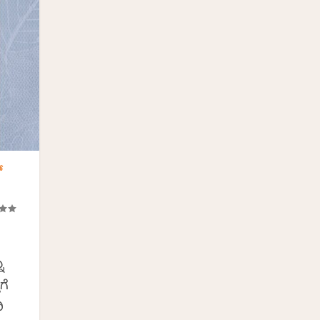
್
ು
ಗೆ
ಿ