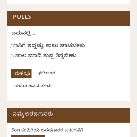
POLLS
ಬದುಕಿನಲ್ಲಿ....
ಹಾಸಿಗೆ ಇದ್ದಷ್ಟು ಕಾಲು ಚಾಚಬೇಕು
ಸಾಲ ಮಾಡಿ ತುಪ್ಪ ತಿನ್ನಬೇಕು
ಫಲಿತಾಂಶ
ಹಳೆಯ ಜನಮತಗಳು
ನಮ್ಮ ಬರಹಗಾರರು
ಕೆಂಡಸಂಪಿಗೆಯ ಬರಹಗಾರರ ಪುಟಗಳಿಗೆ