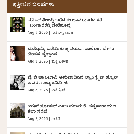
ಇತ್ತೀಚಿನ ಬರಹಗಳು
ನವೀನ್‌ ತೇಜಸ್ವಿ ಬರೆದ ಈ ಭಾನುವಾರದ ಕತೆ
“ಬಂಗಾರಕಡ್ಡಿ ಡೇರೆಹೂವು”
Aug 9, 2026
|
ದಿನದ ಅಗ್ರ ಬರಹ
ಮತ್ತೊಮ್ಮೆ ಒಡೆಯಿತು ಹೃದಯ…: ಜುಲೇಖಾ ಬೇಗಂ
ಜೀವನ ವೃತ್ತಾಂತ
Aug 8, 2026
|
ವ್ಯಕ್ತಿ ವಿಶೇಷ
ವೈ ಬಿ ಹಾಲಬಾವಿ ಅನುವಾದಿಸಿದ ಲ್ಯಾಂಗ್ಸ್ಟನ್ ಹ್ಯೂಸ್
ಅವರ ನಾಲ್ಕು ಕವಿತೆಗಳು
Aug 8, 2026
|
ದಿನದ ಕವಿತೆ
ಜಗನ್‌ ಮೋಹನ್‌ ಎಂಬ ವಠಾರ: ಕೆ. ಸತ್ಯನಾರಾಯಣ
ಕಥಾ ಸರಣಿ
Aug 8, 2026
|
ಸರಣಿ