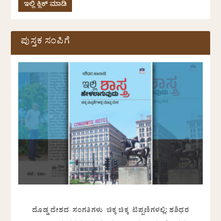
ಇಲ್ಲಿ ಕ್ಲಿಕ್ ಮಾಡಿ
ಪುಸ್ತಕ ಸಂಪಿಗೆ
ದೊಡ್ಡ ದೇಶದ ಸಂಗತಿಗಳು ಚಿಕ್ಕ ಚಿಕ್ಕ ಟಿಪ್ಪಣಿಗಳಲ್ಲಿ: ಶಶಿಧರ