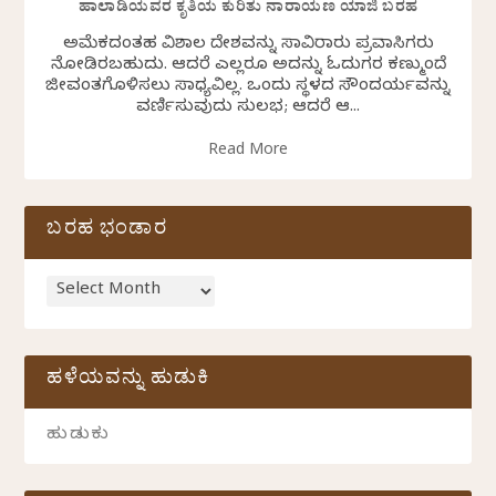
ಹಾಲಾಡಿಯವರ ಕೃತಿಯ ಕುರಿತು ನಾರಾಯಣ ಯಾಜಿ ಬರಹ
ಅಮೆರಿಕದಂತಹ ವಿಶಾಲ ದೇಶವನ್ನು ಸಾವಿರಾರು ಪ್ರವಾಸಿಗರು
ನೋಡಿರಬಹುದು. ಆದರೆ ಎಲ್ಲರೂ ಅದನ್ನು ಓದುಗರ ಕಣ್ಮುಂದೆ
ಜೀವಂತಗೊಳಿಸಲು ಸಾಧ್ಯವಿಲ್ಲ. ಒಂದು ಸ್ಥಳದ ಸೌಂದರ್ಯವನ್ನು
ವರ್ಣಿಸುವುದು ಸುಲಭ; ಆದರೆ ಆ...
Read More
ಬರಹ ಭಂಡಾರ
ಹಳೆಯವನ್ನು ಹುಡುಕಿ