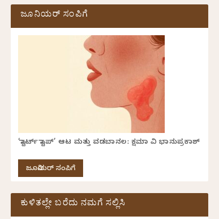
ಜೂನಿಯರ್ ಸಂಪಿಗೆ
‘ಸ್ಟಾರ್ಟ್ ಸ್ಟಾಪ್’ ಆಟ ಮತ್ತು ವಡಬಾನಲ: ಕ್ಷಮಾ ವಿ ಭಾನುಪ್ರಕಾಶ್
ಜೂನಿಯರ್ ಸಂಪಿಗೆ
ಕುಳಿತಲ್ಲೇ ಬರೆದು ನಮಗೆ ಸಲ್ಲಿಸಿ