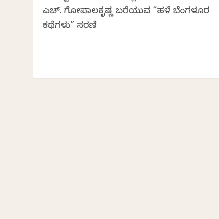
ಎಚ್. ಗೋಪಾಲಕೃಷ್ಣ ಬರೆಯುವ “ಹಳೆ ಬೆಂಗಳೂರ
ಕಥೆಗಳು” ಸರಣಿ