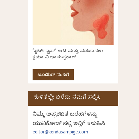
‘ಸ್ಟಾರ್ಟ್ ಸ್ಟಾಪ್’ ಆಟ ಮತ್ತು ವಡಬಾನಲ:
ಕ್ಷಮಾ ವಿ ಭಾನುಪ್ರಕಾಶ್
ಜೂನಿಯರ್ ಸಂಪಿಗೆ
ಕುಳಿತಲ್ಲೇ ಬರೆದು ನಮಗೆ ಸಲ್ಲಿಸಿ
ನಿಮ್ಮ ಅಪ್ರಕಟಿತ ಬರಹಗಳನ್ನು
ಯುನಿಕೋಡ್ ನಲ್ಲಿ ಇಲ್ಲಿಗೆ ಕಳುಹಿಸಿ
editor@kendasampige.com