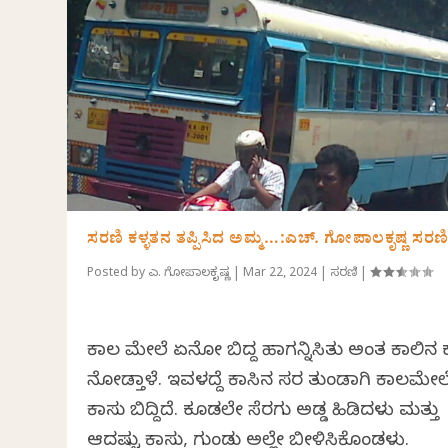
ಸರಣಿ ಕಳ್ಳತನ ತಪ್ಪಿಸಿದ ಅಮ್ಮ…:ಎಚ್. ಗೋಪಾಲಕೃಷ್ಣ ಸರಣ
Posted by
ಎಚ್. ಗೋಪಾಲಕೃಷ್ಣ
|
Mar 22, 2024
|
ಸರಣಿ
|
ಕಾಲ ಮೇಲೆ ಏನೋ ಬಿದ್ದ ಹಾಗನ್ನಿಸಿತು ಅಂತ ಕಾಲಿನ 
ನೋಡ್ತಾಳೆ. ಇವಳದ್ದೆ ಕಾಸಿನ ಸರ ತುಂಡಾಗಿ ಕಾಲಮೇಲ
ಕಾಸು ಬಿದ್ದಿದೆ. ಕೂಡಲೇ ಸೆರಗು ಅಡ್ಡ ಹಿಡಿದಳು ಮತ್ತು
ಆದಷ್ಟು ಕಾಸು, ಗುಂಡು ಅಲ್ಲೇ ಬೀಳಿಸಿಕೊಂಡಳು.