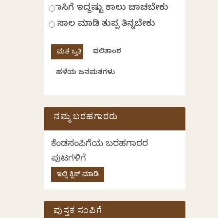
ಹಾಸಿಗೆ ಇದ್ದಷ್ಟು ಕಾಲು ಚಾಚಬೇಕು
ಸಾಲ ಮಾಡಿ ತುಪ್ಪ ತಿನ್ನಬೇಕು
ಫಲಿತಾಂಶ
ಹಳೆಯ ಜನಮತಗಳು
ನಮ್ಮ ಬರಹಗಾರರು
ಕೆಂಡಸಂಪಿಗೆಯ ಬರಹಗಾರರ
ಪುಟಗಳಿಗೆ
ಇಲ್ಲಿ ಕ್ಲಿಕ್ ಮಾಡಿ
ಪುಸ್ತಕ ಸಂಪಿಗೆ