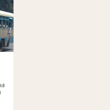
ಿ
ಕಡೆ
ೆ