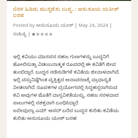
ಬೆರಳ ಹಿಡಿದು ಮುನ್ನಡೆಸು ಬುದ್ಧ..: ಅನುಸೂಯ ಯತೀಶ್
ಬರಹ
Posted by
ಅನುಸೂಯ ಯತೀಶ್
|
May 24, 2024
|
ಸಾಹಿತ್ಯ
|
ಇಲ್ಲಿ ಕವಿಯು ಮಾನವನ ಸಹಜ ಗುಣಗಳನ್ನು ಬುದ್ಧನಿಗೆ
ಹೋಲಿಸುತ್ತಾ ವಿಡಂಬನಾತ್ಮಕ ರೂಪದಲ್ಲಿ ಈ ಕವಿತೆಗೆ ಜೀವ
ತುಂಬಿದ್ದಾರೆ. ಬುದ್ಧನ ನಡೆನುಡಿಗಳೆ ಕವಿತೆಯ ಜೀವಾಳವಾಗಿವೆ.
ಇಲ್ಲಿ ವಸ್ತುನಿಷ್ಠೆಗಿಂತ ವ್ಯಕ್ತಿತ್ವದ ಅನಾವರಣಕ್ಕೆ ಪ್ರಾಧಾನ್ಯತೆ
ನೀಡಲಾಗಿದೆ. ರೂಪಕಗಳ ಪ್ರಯೋಗದಲ್ಲಿ ಸಿದ್ಧಹಸ್ತರಾಗಿರುವ
ಕವಿ ಅವುಗಳ ಜೊತೆಗೆ ವಾಸ್ತವಿಕತೆಯನ್ನು, ಸಹಜ ಸರಳವಾದ
ಸಾಲುಗಳಲ್ಲಿ ಸಶಕ್ತವಾಗಿ ಬಂಧಿಸಿದ್ದಾರೆ.
ಜಬೀವುಲ್ಲಾ ಎಮ್. ಅಸದ್ ಬರೆದ ಬುದ್ಧನ ಕುರಿತು ಕವಿತೆಯ
ಕುರಿತು ಅನುಸೂಯ ಯತೀಶ್‌ ಬರಹ