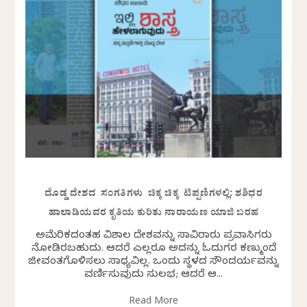
ದೊಡ್ಡ ದೇಶದ ಸಂಗತಿಗಳು ಚಿಕ್ಕ ಚಿಕ್ಕ ಟಿಪ್ಪಣಿಗಳಲ್ಲಿ: ಶಶಿಧರ
ಹಾಲಾಡಿಯವರ ಕೃತಿಯ ಕುರಿತು ನಾರಾಯಣ ಯಾಜಿ ಬರಹ
ಅಮೆರಿಕದಂತಹ ವಿಶಾಲ ದೇಶವನ್ನು ಸಾವಿರಾರು ಪ್ರವಾಸಿಗರು
ನೋಡಿರಬಹುದು. ಆದರೆ ಎಲ್ಲರೂ ಅದನ್ನು ಓದುಗರ ಕಣ್ಮುಂದೆ
ಜೀವಂತಗೊಳಿಸಲು ಸಾಧ್ಯವಿಲ್ಲ. ಒಂದು ಸ್ಥಳದ ಸೌಂದರ್ಯವನ್ನು
ವರ್ಣಿಸುವುದು ಸುಲಭ; ಆದರೆ ಆ...
Read More