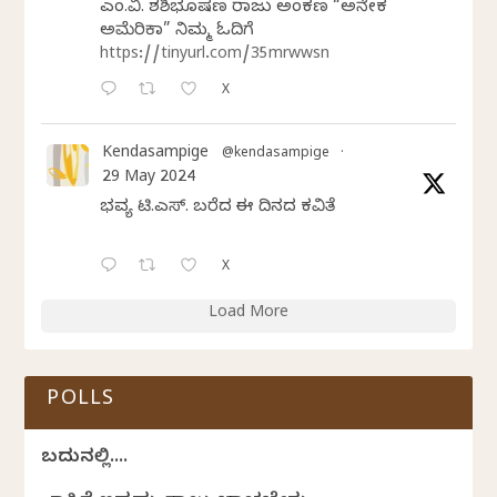
ಎಂ.ವಿ. ಶಶಿಭೂಷಣ ರಾಜು ಅಂಕಣ “ಅನೇಕ
ಅಮೆರಿಕಾ” ನಿಮ್ಮ ಓದಿಗೆ
https://tinyurl.com/35mrwwsn
X
Kendasampige
@kendasampige
·
29 May 2024
ಭವ್ಯ ಟಿ.ಎಸ್. ಬರೆದ ಈ ದಿನದ ಕವಿತೆ
X
Load More
POLLS
ಬದುಕಿನಲ್ಲಿ....