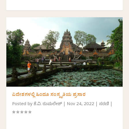
ವಿದೇಶಗಳಲ್ಲಿ ಹಿಂದೂ ಸಂಸ್ಕೃತಿಯ ಪ್ರಸಾರ
Posted by
ಕೆ.ವಿ. ತಿರುಮಲೇಶ್
|
Nov 24, 2022
|
ಸರಣಿ
|