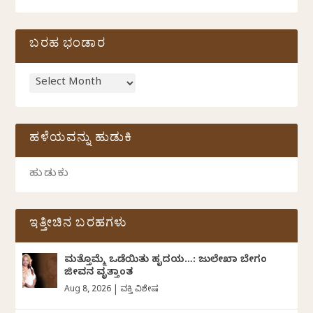
ಬರಹ ಭಂಡಾರ
ಹಳೆಯವನ್ನು ಹುಡುಕಿ
ಇತ್ತೀಚಿನ ಬರಹಗಳು
ಮತ್ತೊಮ್ಮೆ ಒಡೆಯಿತು ಹೃದಯ…: ಜುಲೇಖಾ ಬೇಗಂ
ಜೀವನ ವೃತ್ತಾಂತ
Aug 8, 2026
|
ವ್ಯಕ್ತಿ ವಿಶೇಷ