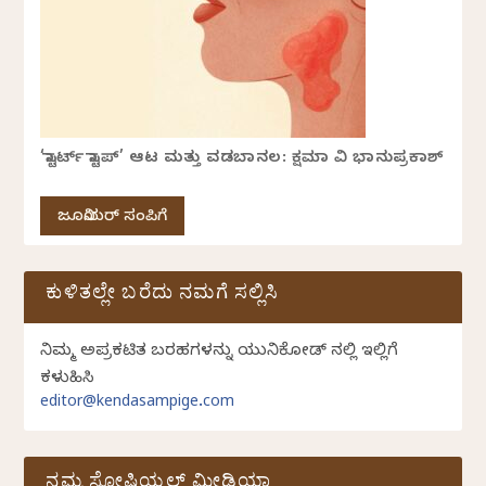
‘ಸ್ಟಾರ್ಟ್ ಸ್ಟಾಪ್’ ಆಟ ಮತ್ತು ವಡಬಾನಲ: ಕ್ಷಮಾ ವಿ ಭಾನುಪ್ರಕಾಶ್
ಜೂನಿಯರ್ ಸಂಪಿಗೆ
ಕುಳಿತಲ್ಲೇ ಬರೆದು ನಮಗೆ ಸಲ್ಲಿಸಿ
ನಿಮ್ಮ ಅಪ್ರಕಟಿತ ಬರಹಗಳನ್ನು ಯುನಿಕೋಡ್ ನಲ್ಲಿ ಇಲ್ಲಿಗೆ
ಕಳುಹಿಸಿ
editor@kendasampige.com
ನಮ್ಮ ಸೋಷಿಯಲ್‌ ಮೀಡಿಯಾ