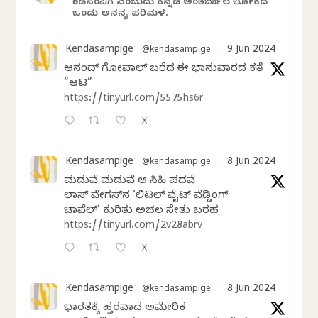
ಕೆಂಡಸಂಪಿಗೆ ಎಂಬುದು ಕನ್ನಡ ಅಂತರ್ಜಾಲ ಲೋಕದ
ಒಂದು ಅನನ್ಯ ಪರಿಮಳ.
Kendasampige
9 Jun 2024
@kendasampige
·
ಆನಂದ್‌ ಗೋಪಾಲ್‌ ಬರೆದ ಈ ಭಾನುವಾರದ ಕತೆ
“ಆಟ”
https://tinyurl.com/5575hs6r
X
Kendasampige
8 Jun 2024
@kendasampige
·
ಮದುವೆ ಮದುವೆ ಆ ಸಿಹಿ ಪದವೆ
ಲಾಸ್‌ ವೇಗಸ್‌ನ ‘ಲಿಟಲ್ ವೈಟ್ ವೆಡ್ಡಿಂಗ್
ಚಾಪೆಲ್’ ಕುರಿತು ಅಚಲ ಸೇತು ಬರಹ
https://tinyurl.com/2v28abrv
X
Kendasampige
8 Jun 2024
@kendasampige
·
ಭಾರತಕ್ಕೆ ಹತ್ತಿರವಾದ ಅಮೇರಿಕ