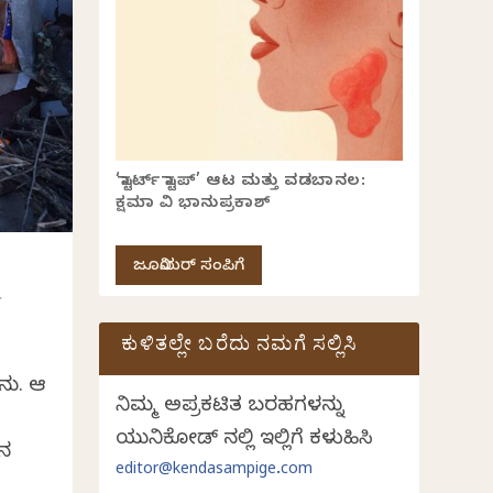
‘ಸ್ಟಾರ್ಟ್ ಸ್ಟಾಪ್’ ಆಟ ಮತ್ತು ವಡಬಾನಲ:
ಕ್ಷಮಾ ವಿ ಭಾನುಪ್ರಕಾಶ್
ಜೂನಿಯರ್ ಸಂಪಿಗೆ
ಕುಳಿತಲ್ಲೇ ಬರೆದು ನಮಗೆ ಸಲ್ಲಿಸಿ
ಾನು. ಆ
ನಿಮ್ಮ ಅಪ್ರಕಟಿತ ಬರಹಗಳನ್ನು
ಯುನಿಕೋಡ್ ನಲ್ಲಿ ಇಲ್ಲಿಗೆ ಕಳುಹಿಸಿ
ಿನ
editor@kendasampige.com