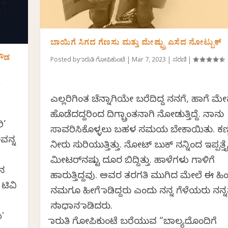
ಬಾಯಿಗೆ ಸಿಗದ ಗೆಣಸು ಮತ್ತು ಮೇಷ್ಟ್ರು ಎಸೆದ ನೋಟ್ಬುಕ್
ಗೌಡ
Posted by
ಮಾರುತಿ ಗೋಪಿಕುಂಟೆ
|
Mar 7, 2023
|
ಸರಣಿ
|
ಎಲ್ಲರಿಗಿಂತ ಚೆನ್ನಾಗಿಯೇ ಬರೆದಿದ್ದ ನನಗೆ, ಹಾಗೆ ಮೇಷ್ಟ
ಹೊಡೆದದ್ದರಿಂದ ದಿಗ್ಬ್ರಾಂತನಾಗಿ ನೋಡುತ್ತಿದ್ದೆ. ನಾನು
ಿ’
ಸಾವರಿಸಿಕೊಳ್ಳಲು ಬಹಳ ಸಮಯ ಬೇಕಾಯಿತು. ಕಣ್ಣ
ಇವನ್ನ
ನೀರು ಸುರಿಯುತ್ತಿತ್ತು. ನೋಟ್ ಬುಕ್ ನನ್ನಿಂದ ಇಪ್ಪತ್ತ
ಮೀಟರ್‌ನಷ್ಟು ದೂರ ಬಿದ್ದಿತ್ತು. ಹಾಳೆಗಳು ಗಾಳಿಗೆ
ಜನ
ಹಾರುತ್ತಿದ್ದವು. ಅವರ ತರಗತಿ ಮುಗಿದ ಮೇಲೆ ಈ ಹಿಂ
ಿವಿ‌
ನಮಗೂ ಹೀಗೆ ಮಾಡಿದ್ದರು ಎಂದು ನನ್ನ ಗೆಳೆಯರು ನನ್ನನ
ಸಮಾಧಾನ ಮಾಡಿದರು.
ʼ
ಮಾರುತಿ ಗೋಪಿಕುಂಟೆ ಬರೆಯುವ “ಬಾಲ್ಯದೊಂದಿಗೆ