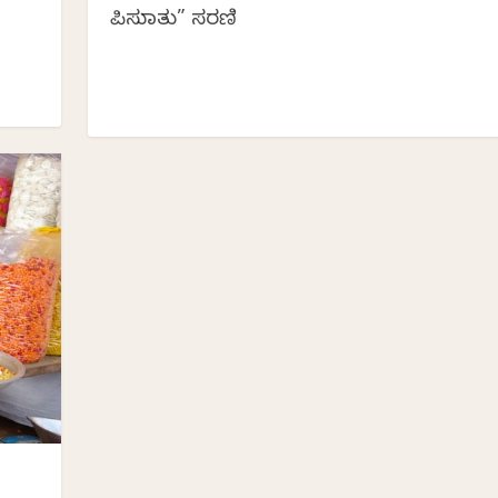
ಪಿಸುಮಾತು” ಸರಣಿ