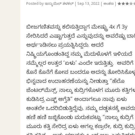
Posted by
ಇಸ್ಮಾಯಿಲ್ ತಳಕಲ್
|
Sep 13, 2022
|
ಅಂಕಣ
|
ಬೀಜಗಣಿತವನ್ನು ಕಲಿಸುತ್ತಿದ್ದಾಗ ಮೇಷ್ಟ್ರು 4x ಗೆ 3y
ಸೇರಿಸಿದರೆ ಎಷ್ಟಾಗುತ್ತದೆ ಎನ್ನುವುದನ್ನು ಅವರೆಷ್ಟು ಬಾ
ಅರ್ಥ ಮಾಡಿಸಲು ಪ್ರಯತ್ನಿಸಿದ್ದರು. ಆದರೆ
ನಿಷ್ಕ್ರಿಯಗೊಂಡಂತಿದ್ದ ನಮ್ಮ ಮೆದುಳೊಳಗೆ ಇಳಿಯದೆ
ನಮ್ಮೆಲ್ಲರ ಉತ್ತರ ‘ಏಳು’ ಎಂದೇ ಇರುತ್ತಿತ್ತು. ಅವರಿಗೆ
ಕೊನೆ ಕೊನೆಗೆ ಕೋಪ ಬಂದರೂ ಅದನ್ನು ತೋರಿಸಿಕೊಳ್
ಭಿನ್ನವಾದ ಉದಾಹರಣೆಯನ್ನು ನೀಡುತ್ತಾ “ಹೆಲೊ
ಜೆಂಟಲ್‌ಮೆನ್ಸ್, ನಾಲ್ಕು ಕುದ್ರಿಗಳೊಳಗ ಮೂರು ಕತ್ತಿಗಳ
ಕುಡಿಸಿದ್ರ ಎಷ್ಟ್ ಆಗ್ತೆತಿ” ಅಂದಾಗಲೂ ನಾವು ಏಳು
ಅಂತಲೇ ಒದರಿಬಿಡುತ್ತಿದ್ದೆವು. ನಮ್ಮ ದಡ್ಡತನಕ್ಕೆ ಅವರ
ಹಣಿ ಹಣಿ ಜಜ್ಜಿಕೊಂಡು ಮರುಕಪಟ್ಟು “ನಾಲ್ಕು ಕುದ್ರಿಗೆ
ಮೂರು ಕತ್ತಿ ಸೇರಿದ್ರ ಏಳು ಆಗಲ್ಲ ಕಣ್ರಲೇ, ಕುದ್ರಿ ಕುದ್