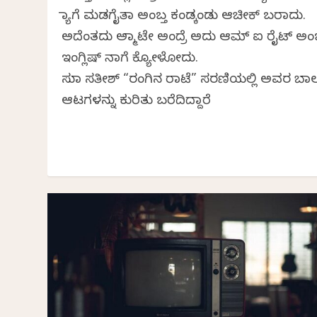
ಮ್ಯಾಗೆ ಮಡಗೈತಾ ಅಂಬ್ತ ಕಂಡ್ಕಂಡು ಆಚೀಕ್ ಬರಾದು.
ಅದೆಂತದು ಅಮ್ಮಾಟೇ‌ ಅಂದ್ರೆ ಅದು ಆಮ್‌ ಐ ರೈಟ್ ಅಂಬ
ಇಂಗ್ಲಿಷ್ ‌ನಾಗೆ ಕ್ಯೋಳೋದು.
ಸುಮಾ ಸತೀಶ್ “ರಂಗಿನ ರಾಟೆ” ಸರಣಿಯಲ್ಲಿ ಅವರ ಬಾಲ
ಆಟಗಳನ್ನು ಕುರಿತು ಬರೆದಿದ್ದಾರೆ