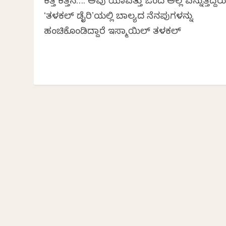
ಕತ್ತಿ ಕತ್ತಿನ…. ಅವು ಯಾವತ್ತು ಒಂದ ಅಲ್ಲ ಎನ್ನುತ್ತಿದ್ದರು
ʻತಳಕಲ್‌ ಡೈರಿʼಯಲ್ಲಿ ಬಾಲ್ಯದ ನೆನಪುಗಳನ್ನು
ಹಂಚಿಕೊಂಡಿದ್ದಾರೆ ಇಸ್ಮಾಯಿಲ್‌ ತಳಕಲ್‌