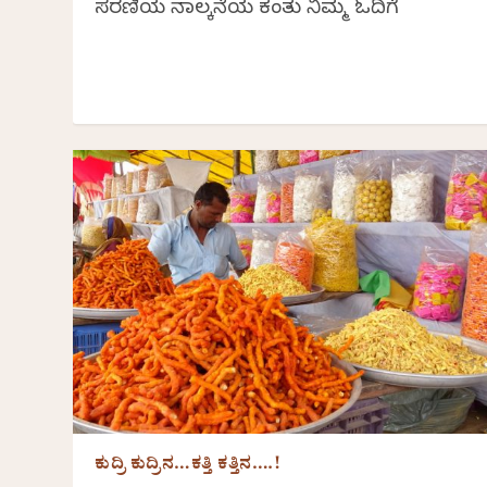
ಸರಣಿಯ ನಾಲ್ಕನೆಯ ಕಂತು ನಿಮ್ಮ ಓದಿಗೆ
ಕುದ್ರಿ ಕುದ್ರಿನ…ಕತ್ತಿ ಕತ್ತಿನ….!