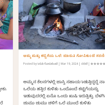
ಅಮ್ಮ ಮತ್ತು ಕಟ್ಟಿಗೆಯ ಒಲೆ: ಮಾರುತಿ ಗೋಪಿಕುಂಟೆ ಸರಣಿ
Posted by
ಮಾರುತಿ ಗೋಪಿಕುಂಟೆ
|
Mar 19, 2024
|
ಸರಣಿ
|
ಅಮ್ಮನ ಕೆಲಸಗಳಲ್ಲಿ ಜಾಸ್ತಿ ಸಹಾಯ ಮಾಡುತ್ತಿದ್ದದ್ದೆ ನ
ಬೇಕು.
ಒಲೆಯ ಹತ್ತಿರ ಕುಳಿತು ಒಂದೊಂದೆ ಕಟ್ಟಿಗೆಯನ್ನು
ಇಡುವುದರಲ್ಲಿ ಏನೊ ಒಂದು ಖುಷಿ ಇರುತ್ತಿತ್ತು. ಬೆಳಗ
ೆ‌
ಚುಮು ಚುಮು ಚಳಿಗೆ ಒಲೆ ಮುಂದೆ ಕುಳಿತು