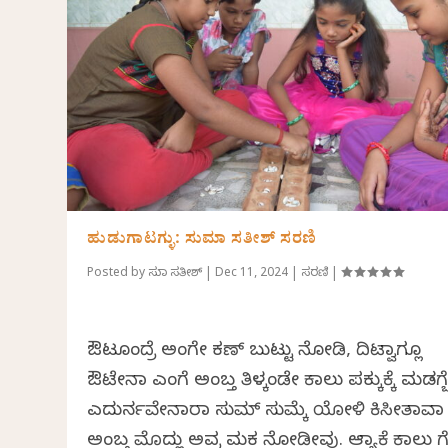
ಹುಡುಗಾಟಗ್ಳು: ಸುಮಾ ಸತೀಶ್ ಸರಣಿ
Posted by
ಸುಮಾ ಸತೀಶ್
|
Dec 11, 2024
|
ಸರಣಿ
|
ಔಟೂಂದ್ರೆ ಅಂಗೇ ಕಣ್‌ ಬುಟ್ಟು ನೋಡಿ, ದಿಟ್ವಾಗ್ಲೂ
ಔಟೇನಾ‌ ಎಂಗೆ ಅಂಬ್ತ ತಿಳ್ಕಂಡೇ ಕಾಲು ‌ಪಕ್ಕುಕ್ಕೆ‌ ಮಡಗ್
ಎದುರ್ನವೇನಾರಾ ಸುಮ್ ಸುಮ್ಕೆ ಯೋಳಿ ಕಿಸೀತಾವಾ
ಅಂಬ್ತ ಮೊದ್ಲು ಅವ್ರ ಮಕ ನೋಡೀವು. ಆಮ್ಯಾಕೆ ಕಾಲು ಗೆರ