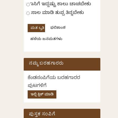
ಹಾಸಿಗೆ ಇದ್ದಷ್ಟು ಕಾಲು ಚಾಚಬೇಕು
ಸಾಲ ಮಾಡಿ ತುಪ್ಪ ತಿನ್ನಬೇಕು
ಫಲಿತಾಂಶ
ಹಳೆಯ ಜನಮತಗಳು
ನಮ್ಮ ಬರಹಗಾರರು
ಕೆಂಡಸಂಪಿಗೆಯ ಬರಹಗಾರರ
ಪುಟಗಳಿಗೆ
ಇಲ್ಲಿ ಕ್ಲಿಕ್ ಮಾಡಿ
ಪುಸ್ತಕ ಸಂಪಿಗೆ