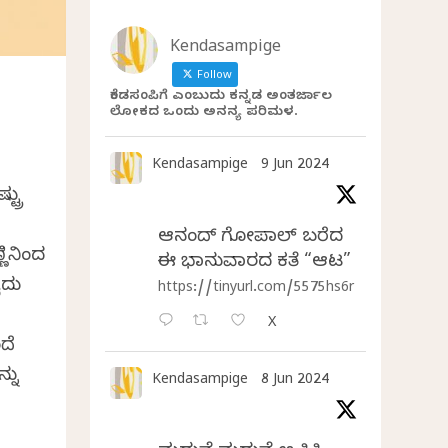
Kendasampige
Follow
ಕೆಂಡಸಂಪಿಗೆ ಎಂಬುದು ಕನ್ನಡ ಅಂತರ್ಜಾಲ
ಲೋಕದ ಒಂದು ಅನನ್ಯ ಪರಿಮಳ.
Kendasampige
9 Jun 2024
್ರು
ಆನಂದ್‌ ಗೋಪಾಲ್‌ ಬರೆದ
ಿನಿಂದ
ಈ ಭಾನುವಾರದ ಕತೆ “ಆಟ”
ೈದು
https://tinyurl.com/5575hs6r
X
ದೆ
್ನು
Kendasampige
8 Jun 2024