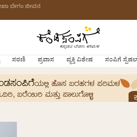
ಲೇಖಾ ಬೇಗಂ ಜೀವನ
ಸರಣಿ
ಪ್ರವಾಸ
ವ್ಯಕ್ತಿ ವಿಶೇಷ
ಸಂಪಿಗೆ ಸ್ಪೆಷಲ