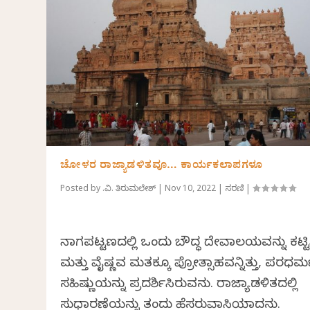
ಚೋಳರ ರಾಜ್ಯಾಡಳಿತವೂ… ಕಾರ್ಯಕಲಾಪಗಳೂ
Posted by
ಕೆ.ವಿ. ತಿರುಮಲೇಶ್
|
Nov 10, 2022
|
ಸರಣಿ
|
ನಾಗಪಟ್ಟಣದಲ್ಲಿ ಒಂದು ಬೌದ್ಧ ದೇವಾಲಯವನ್ನು ಕಟ್ಟಿ
ಮತ್ತು ವೈಷ್ಣವ ಮತಕ್ಕೂ ಪ್ರೋತ್ಸಾಹವನ್ನಿತ್ತು, ಪರಧರ್
ಸಹಿಷ್ಣುತೆಯನ್ನು ಪ್ರದರ್ಶಿಸಿರುವನು. ರಾಜ್ಯಾಡಳಿತದಲ್ಲಿ
ಸುಧಾರಣೆಯನ್ನು ತಂದು ಹೆಸರುವಾಸಿಯಾದನು.