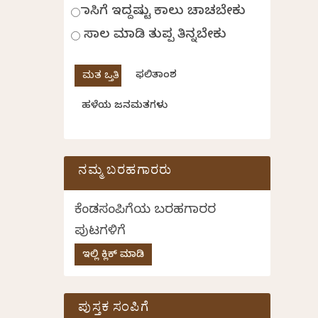
ಹಾಸಿಗೆ ಇದ್ದಷ್ಟು ಕಾಲು ಚಾಚಬೇಕು
ಸಾಲ ಮಾಡಿ ತುಪ್ಪ ತಿನ್ನಬೇಕು
ಫಲಿತಾಂಶ
ಹಳೆಯ ಜನಮತಗಳು
ನಮ್ಮ ಬರಹಗಾರರು
ಕೆಂಡಸಂಪಿಗೆಯ ಬರಹಗಾರರ
ಪುಟಗಳಿಗೆ
ಇಲ್ಲಿ ಕ್ಲಿಕ್ ಮಾಡಿ
ಪುಸ್ತಕ ಸಂಪಿಗೆ