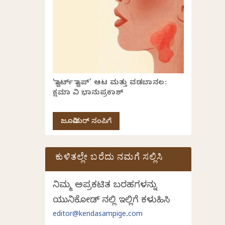
‘ಸ್ಟಾರ್ಟ್ ಸ್ಟಾಪ್’ ಆಟ ಮತ್ತು ವಡಬಾನಲ:
ಕ್ಷಮಾ ವಿ ಭಾನುಪ್ರಕಾಶ್
ಜೂನಿಯರ್ ಸಂಪಿಗೆ
ಕುಳಿತಲ್ಲೇ ಬರೆದು ನಮಗೆ ಸಲ್ಲಿಸಿ
ನಿಮ್ಮ ಅಪ್ರಕಟಿತ ಬರಹಗಳನ್ನು
ಯುನಿಕೋಡ್ ನಲ್ಲಿ ಇಲ್ಲಿಗೆ ಕಳುಹಿಸಿ
editor@kendasampige.com