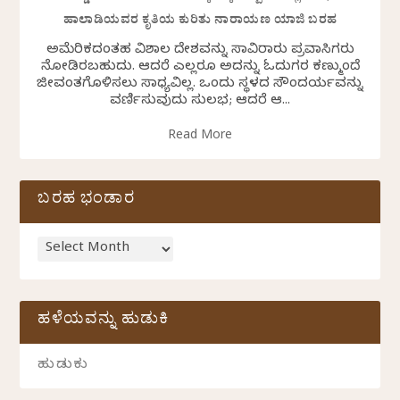
ಹಾಲಾಡಿಯವರ ಕೃತಿಯ ಕುರಿತು ನಾರಾಯಣ ಯಾಜಿ ಬರಹ
ಅಮೆರಿಕದಂತಹ ವಿಶಾಲ ದೇಶವನ್ನು ಸಾವಿರಾರು ಪ್ರವಾಸಿಗರು
ನೋಡಿರಬಹುದು. ಆದರೆ ಎಲ್ಲರೂ ಅದನ್ನು ಓದುಗರ ಕಣ್ಮುಂದೆ
ಜೀವಂತಗೊಳಿಸಲು ಸಾಧ್ಯವಿಲ್ಲ. ಒಂದು ಸ್ಥಳದ ಸೌಂದರ್ಯವನ್ನು
ವರ್ಣಿಸುವುದು ಸುಲಭ; ಆದರೆ ಆ...
Read More
ಬರಹ ಭಂಡಾರ
ಹಳೆಯವನ್ನು ಹುಡುಕಿ