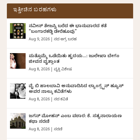
ಇತ್ತೀಚಿನ ಬರಹಗಳು
ನವೀನ್‌ ತೇಜಸ್ವಿ ಬರೆದ ಈ ಭಾನುವಾರದ ಕತೆ
“ಬಂಗಾರಕಡ್ಡಿ ಡೇರೆಹೂವು”
Aug 9, 2026
|
ದಿನದ ಅಗ್ರ ಬರಹ
ಮತ್ತೊಮ್ಮೆ ಒಡೆಯಿತು ಹೃದಯ…: ಜುಲೇಖಾ ಬೇಗಂ
ಜೀವನ ವೃತ್ತಾಂತ
Aug 8, 2026
|
ವ್ಯಕ್ತಿ ವಿಶೇಷ
ವೈ ಬಿ ಹಾಲಬಾವಿ ಅನುವಾದಿಸಿದ ಲ್ಯಾಂಗ್ಸ್ಟನ್ ಹ್ಯೂಸ್
ಅವರ ನಾಲ್ಕು ಕವಿತೆಗಳು
Aug 8, 2026
|
ದಿನದ ಕವಿತೆ
ಜಗನ್‌ ಮೋಹನ್‌ ಎಂಬ ವಠಾರ: ಕೆ. ಸತ್ಯನಾರಾಯಣ
ಕಥಾ ಸರಣಿ
Aug 8, 2026
|
ಸರಣಿ