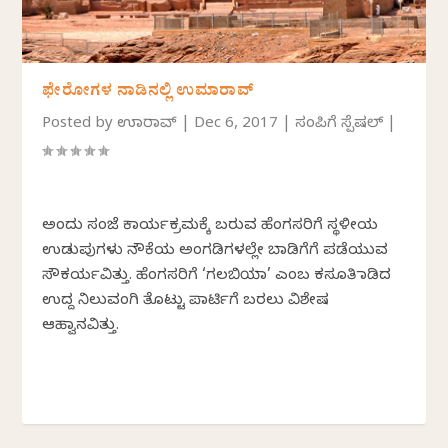
ಫೇರೋಗಳ ನಾಡಿನಲ್ಲಿ ಉಮಾರಾವ್
Posted by
ಉಮಾರಾವ್
|
Dec 6, 2017
|
ಸಂಪಿಗೆ ಸ್ಪೆಷಲ್
|
ಅಂದು ಸಂಜೆ ಕಾರ್ಯಕ್ರಮಕ್ಕೆ ಬರುವ ಹೆಂಗಸರಿಗೆ ಸ್ಥಳೀಯ
ಉಡುಪುಗಳು ನೌಕೆಯ ಅಂಗಡಿಗಳಲ್ಲೇ ಬಾಡಿಗೆಗೆ ಪಡೆಯುವ
ಸೌಕರ್ಯವಿತ್ತು. ಹೆಂಗಸರಿಗೆ ‘ಗಲಬಿಯಾ’ ಎಂಬ ಕಸೂತಿ ಮಾಡಿದ
ಉದ್ದ ನಿಲುವಂಗಿ ತೊಟ್ಟು ಪಾರ್ಟಿಗೆ ಬರಲು ವಿಶೇಷ
ಆಹ್ವಾನವಿತ್ತು.