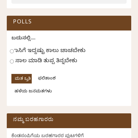
POLLS
ಬದುಕಿನಲ್ಲಿ....
ಹಾಸಿಗೆ ಇದ್ದಷ್ಟು ಕಾಲು ಚಾಚಬೇಕು
ಸಾಲ ಮಾಡಿ ತುಪ್ಪ ತಿನ್ನಬೇಕು
ಫಲಿತಾಂಶ
ಹಳೆಯ ಜನಮತಗಳು
ನಮ್ಮ ಬರಹಗಾರರು
ಕೆಂಡಸಂಪಿಗೆಯ ಬರಹಗಾರರ ಪುಟಗಳಿಗೆ