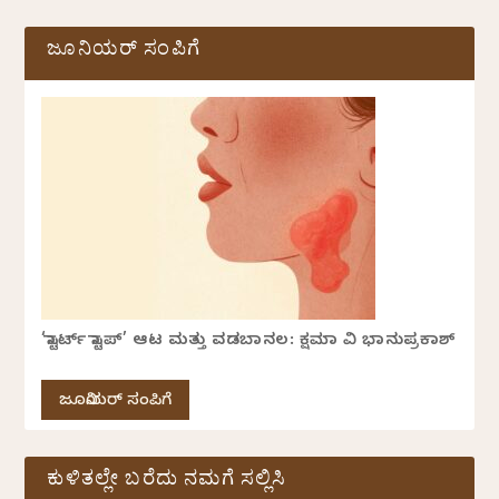
ಜೂನಿಯರ್ ಸಂಪಿಗೆ
‘ಸ್ಟಾರ್ಟ್ ಸ್ಟಾಪ್’ ಆಟ ಮತ್ತು ವಡಬಾನಲ: ಕ್ಷಮಾ ವಿ ಭಾನುಪ್ರಕಾಶ್
ಜೂನಿಯರ್ ಸಂಪಿಗೆ
ಕುಳಿತಲ್ಲೇ ಬರೆದು ನಮಗೆ ಸಲ್ಲಿಸಿ