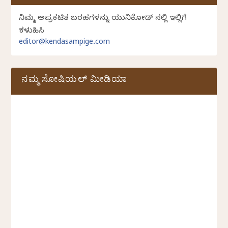
ನಿಮ್ಮ ಅಪ್ರಕಟಿತ ಬರಹಗಳನ್ನು ಯುನಿಕೋಡ್ ನಲ್ಲಿ ಇಲ್ಲಿಗೆ
ಕಳುಹಿಸಿ
editor@kendasampige.com
ನಮ್ಮ ಸೋಷಿಯಲ್‌ ಮೀಡಿಯಾ