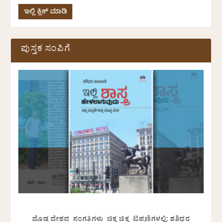
ಇಲ್ಲಿ ಕ್ಲಿಕ್ ಮಾಡಿ
ಪುಸ್ತಕ ಸಂಪಿಗೆ
ದೊಡ್ಡ ದೇಶದ ಸಂಗತಿಗಳು ಚಿಕ್ಕ ಚಿಕ್ಕ ಟಿಪ್ಪಣಿಗಳಲ್ಲಿ: ಶಶಿಧರ