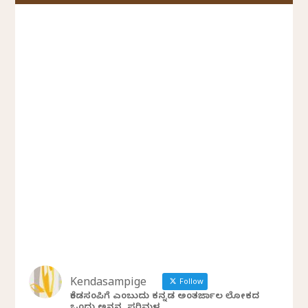
Kendasampige
Follow
ಕೆಂಡಸಂಪಿಗೆ ಎಂಬುದು ಕನ್ನಡ ಅಂತರ್ಜಾಲ ಲೋಕದ