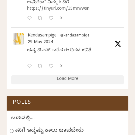
ಅಮೆರಿಕಾ” ನಿಮ್ಮ ಓದಿಗೆ
https://tinyurl.com/35mrwwsn
X
Kendasampige
@kendasampige
·
29 May 2024
ಭವ್ಯ ಟಿ.ಎಸ್. ಬರೆದ ಈ ದಿನದ ಕವಿತೆ
X
Load More
POLLS
ಬದುಕಿನಲ್ಲಿ....
ಹಾಸಿಗೆ ಇದ್ದಷ್ಟು ಕಾಲು ಚಾಚಬೇಕು