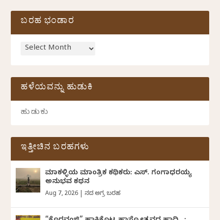
ಬರಹ ಭಂಡಾರ
ಹಳೆಯವನ್ನು ಹುಡುಕಿ
ಇತ್ತೀಚಿನ ಬರಹಗಳು
ಮಾಕಳ್ಳಿಯ ಮಾಂತ್ರಿಕ ಕಥಿಕರು: ಎಸ್. ಗಂಗಾಧರಯ್ಯ
ಅನುಭವ ಕಥನ
Aug 7, 2026
|
ದಿನದ ಅಗ್ರ ಬರಹ