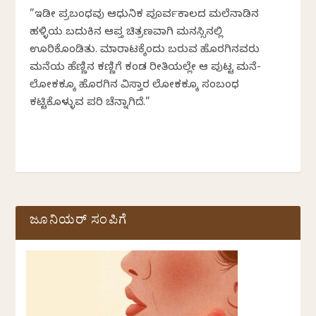
”ಇಡೀ ಪ್ರಬಂಧವು ಆಧುನಿಕ ಪೂರ್ವಕಾಲದ ಮಲೆನಾಡಿನ
ಹಳ್ಳಿಯ ಬದುಕಿನ ಆಪ್ತ ಚಿತ್ರಣವಾಗಿ ಮನಸ್ಸಿನಲ್ಲಿ
ಊರಿಕೊಂಡಿತು. ಮಾರಾಟಕ್ಕೆಂದು ಬರುವ ಹೊರಗಿನವರು
ಮನೆಯ ಹೆಣ್ಣಿನ ಕಣ್ಣಿಗೆ ಕಂಡ ರೀತಿಯಲ್ಲೇ ಆ ಪುಟ್ಟ ಮನೆ-
ಲೋಕಕ್ಕೂ ಹೊರಗಿನ ವಿಸ್ತಾರ ಲೋಕಕ್ಕೂ ಸಂಬಂಧ
ಕಟ್ಟಿಕೊಳ್ಳುವ ಪರಿ ಚೆನ್ನಾಗಿದೆ.”
ಜೂನಿಯರ್ ಸಂಪಿಗೆ