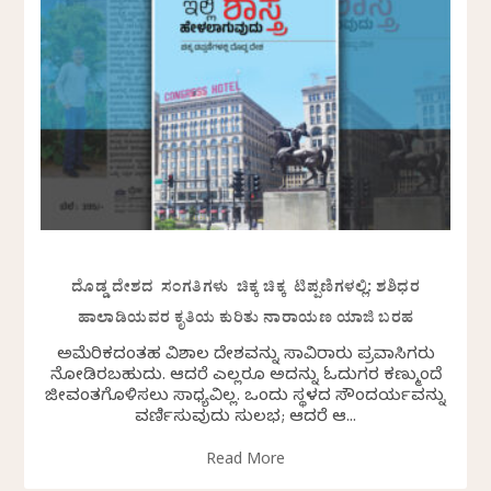
ದೊಡ್ಡ ದೇಶದ ಸಂಗತಿಗಳು ಚಿಕ್ಕ ಚಿಕ್ಕ ಟಿಪ್ಪಣಿಗಳಲ್ಲಿ: ಶಶಿಧರ
ಹಾಲಾಡಿಯವರ ಕೃತಿಯ ಕುರಿತು ನಾರಾಯಣ ಯಾಜಿ ಬರಹ
ಅಮೆರಿಕದಂತಹ ವಿಶಾಲ ದೇಶವನ್ನು ಸಾವಿರಾರು ಪ್ರವಾಸಿಗರು
ನೋಡಿರಬಹುದು. ಆದರೆ ಎಲ್ಲರೂ ಅದನ್ನು ಓದುಗರ ಕಣ್ಮುಂದೆ
ಜೀವಂತಗೊಳಿಸಲು ಸಾಧ್ಯವಿಲ್ಲ. ಒಂದು ಸ್ಥಳದ ಸೌಂದರ್ಯವನ್ನು
ವರ್ಣಿಸುವುದು ಸುಲಭ; ಆದರೆ ಆ...
Read More