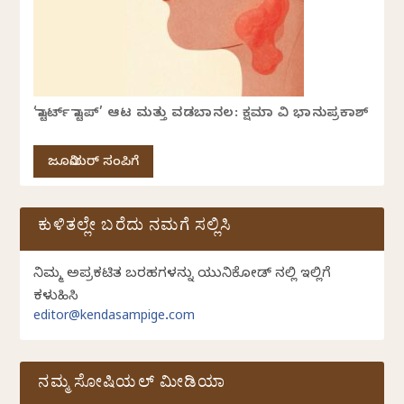
‘ಸ್ಟಾರ್ಟ್ ಸ್ಟಾಪ್’ ಆಟ ಮತ್ತು ವಡಬಾನಲ: ಕ್ಷಮಾ ವಿ ಭಾನುಪ್ರಕಾಶ್
ಜೂನಿಯರ್ ಸಂಪಿಗೆ
ಕುಳಿತಲ್ಲೇ ಬರೆದು ನಮಗೆ ಸಲ್ಲಿಸಿ
ನಿಮ್ಮ ಅಪ್ರಕಟಿತ ಬರಹಗಳನ್ನು ಯುನಿಕೋಡ್ ನಲ್ಲಿ ಇಲ್ಲಿಗೆ
ಕಳುಹಿಸಿ
editor@kendasampige.com
ನಮ್ಮ ಸೋಷಿಯಲ್‌ ಮೀಡಿಯಾ