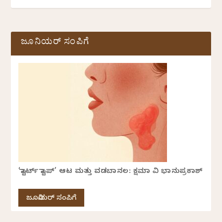
ಜೂನಿಯರ್ ಸಂಪಿಗೆ
‘ಸ್ಟಾರ್ಟ್ ಸ್ಟಾಪ್’ ಆಟ ಮತ್ತು ವಡಬಾನಲ: ಕ್ಷಮಾ ವಿ ಭಾನುಪ್ರಕಾಶ್
ಜೂನಿಯರ್ ಸಂಪಿಗೆ