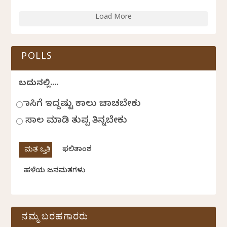
Load More
POLLS
ಬದುಕಿನಲ್ಲಿ....
ಹಾಸಿಗೆ ಇದ್ದಷ್ಟು ಕಾಲು ಚಾಚಬೇಕು
ಸಾಲ ಮಾಡಿ ತುಪ್ಪ ತಿನ್ನಬೇಕು
ಫಲಿತಾಂಶ
ಹಳೆಯ ಜನಮತಗಳು
ನಮ್ಮ ಬರಹಗಾರರು