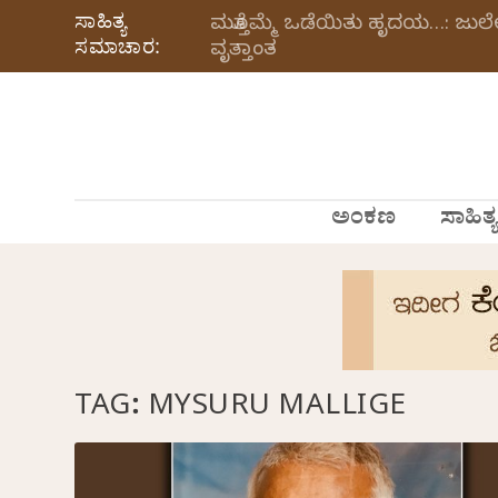
ಸಾಹಿತ್ಯ
ಮತ್ತೊಮ್ಮೆ ಒಡೆಯಿತು ಹೃದಯ…: ಜು
ಸಮಾಚಾರ:
ವೃತ್ತಾಂತ
ಅಂಕಣ
ಸಾಹಿತ್ಯ
TAG:
MYSURU MALLIGE