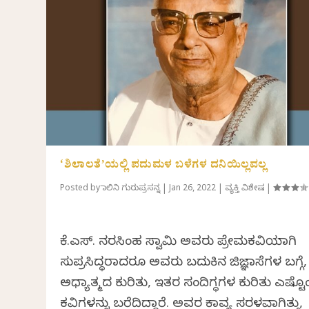
‘ಶಿಲಾಲತೆ’ಯಲ್ಲಿ ಪದುಮಳ ಬಳೆಗಳ ದನಿಯಿಲ್ಲವಲ್ಲ
Posted by
ಮಾಲಿನಿ ಗುರುಪ್ರಸನ್ನ
|
Jan 26, 2022
|
ವ್ಯಕ್ತಿ ವಿಶೇಷ
|
ಕೆ.ಎಸ್. ನರಸಿಂಹ ಸ್ವಾಮಿ ಅವರು ಪ್ರೇಮಕವಿಯಾಗಿ
ಸುಪ್ರಸಿದ್ಧರಾದರೂ ಅವರು ಬದುಕಿನ ಜಿಜ್ಞಾಸೆಗಳ ಬಗ್ಗೆ,
ಅಧ್ಯಾತ್ಮದ ಕುರಿತು, ಇತರ ಸಂದಿಗ್ಧಗಳ ಕುರಿತು ಎಷ್ಟೊ
ಕವಿತೆಗಳನ್ನು ಬರೆದಿದ್ದಾರೆ. ಅವರ ಕಾವ್ಯ ಸರಳವಾಗಿತ್ತು,