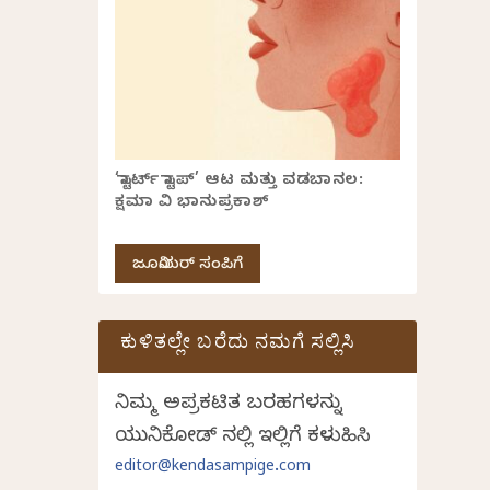
‘ಸ್ಟಾರ್ಟ್ ಸ್ಟಾಪ್’ ಆಟ ಮತ್ತು ವಡಬಾನಲ:
ಕ್ಷಮಾ ವಿ ಭಾನುಪ್ರಕಾಶ್
ಜೂನಿಯರ್ ಸಂಪಿಗೆ
ಕುಳಿತಲ್ಲೇ ಬರೆದು ನಮಗೆ ಸಲ್ಲಿಸಿ
ನಿಮ್ಮ ಅಪ್ರಕಟಿತ ಬರಹಗಳನ್ನು
ಯುನಿಕೋಡ್ ನಲ್ಲಿ ಇಲ್ಲಿಗೆ ಕಳುಹಿಸಿ
editor@kendasampige.com