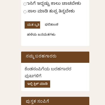
ಹಾಸಿಗೆ ಇದ್ದಷ್ಟು ಕಾಲು ಚಾಚಬೇಕು
ಸಾಲ ಮಾಡಿ ತುಪ್ಪ ತಿನ್ನಬೇಕು
ಫಲಿತಾಂಶ
ಹಳೆಯ ಜನಮತಗಳು
ನಮ್ಮ ಬರಹಗಾರರು
ಕೆಂಡಸಂಪಿಗೆಯ ಬರಹಗಾರರ
ಪುಟಗಳಿಗೆ
ಇಲ್ಲಿ ಕ್ಲಿಕ್ ಮಾಡಿ
ಪುಸ್ತಕ ಸಂಪಿಗೆ