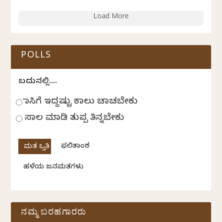
Load More
POLLS
ಬದುಕಿನಲ್ಲಿ....
ಹಾಸಿಗೆ ಇದ್ದಷ್ಟು ಕಾಲು ಚಾಚಬೇಕು
ಸಾಲ ಮಾಡಿ ತುಪ್ಪ ತಿನ್ನಬೇಕು
ಫಲಿತಾಂಶ
ಹಳೆಯ ಜನಮತಗಳು
ನಮ್ಮ ಬರಹಗಾರರು