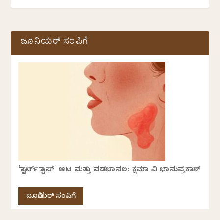
ಜೂನಿಯರ್ ಸಂಪಿಗೆ
‘ಸ್ಟಾರ್ಟ್ ಸ್ಟಾಪ್’ ಆಟ ಮತ್ತು ವಡಬಾನಲ: ಕ್ಷಮಾ ವಿ ಭಾನುಪ್ರಕಾಶ್
ಜೂನಿಯರ್ ಸಂಪಿಗೆ