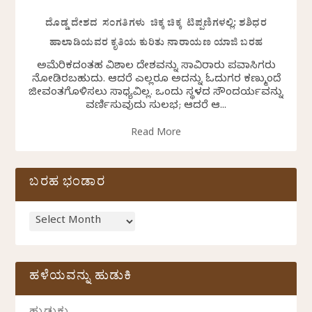
ದೊಡ್ಡ ದೇಶದ ಸಂಗತಿಗಳು ಚಿಕ್ಕ ಚಿಕ್ಕ ಟಿಪ್ಪಣಿಗಳಲ್ಲಿ: ಶಶಿಧರ
ಹಾಲಾಡಿಯವರ ಕೃತಿಯ ಕುರಿತು ನಾರಾಯಣ ಯಾಜಿ ಬರಹ
ಅಮೆರಿಕದಂತಹ ವಿಶಾಲ ದೇಶವನ್ನು ಸಾವಿರಾರು ಪ್ರವಾಸಿಗರು
ನೋಡಿರಬಹುದು. ಆದರೆ ಎಲ್ಲರೂ ಅದನ್ನು ಓದುಗರ ಕಣ್ಮುಂದೆ
ಜೀವಂತಗೊಳಿಸಲು ಸಾಧ್ಯವಿಲ್ಲ. ಒಂದು ಸ್ಥಳದ ಸೌಂದರ್ಯವನ್ನು
ವರ್ಣಿಸುವುದು ಸುಲಭ; ಆದರೆ ಆ...
Read More
ಬರಹ ಭಂಡಾರ
ಹಳೆಯವನ್ನು ಹುಡುಕಿ