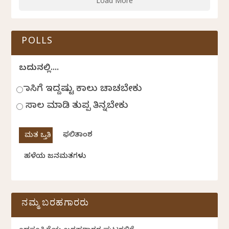
Load More
POLLS
ಬದುಕಿನಲ್ಲಿ....
ಹಾಸಿಗೆ ಇದ್ದಷ್ಟು ಕಾಲು ಚಾಚಬೇಕು
ಸಾಲ ಮಾಡಿ ತುಪ್ಪ ತಿನ್ನಬೇಕು
ಫಲಿತಾಂಶ
ಹಳೆಯ ಜನಮತಗಳು
ನಮ್ಮ ಬರಹಗಾರರು