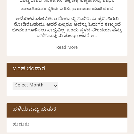
ದೊಡ್ಡ ದೇಶದ ಸಂಗತಿಗಳು ಚಿಕ್ಕ ಚಿಕ್ಕ ಟಿಪ್ಪಣಿಗಳಲ್ಲಿ: ಶಶಿಧರ
ಹಾಲಾಡಿಯವರ ಕೃತಿಯ ಕುರಿತು ನಾರಾಯಣ ಯಾಜಿ ಬರಹ
ಅಮೆರಿಕದಂತಹ ವಿಶಾಲ ದೇಶವನ್ನು ಸಾವಿರಾರು ಪ್ರವಾಸಿಗರು
ನೋಡಿರಬಹುದು. ಆದರೆ ಎಲ್ಲರೂ ಅದನ್ನು ಓದುಗರ ಕಣ್ಮುಂದೆ
ಜೀವಂತಗೊಳಿಸಲು ಸಾಧ್ಯವಿಲ್ಲ. ಒಂದು ಸ್ಥಳದ ಸೌಂದರ್ಯವನ್ನು
ವರ್ಣಿಸುವುದು ಸುಲಭ; ಆದರೆ ಆ...
Read More
ಬರಹ ಭಂಡಾರ
ಹಳೆಯವನ್ನು ಹುಡುಕಿ