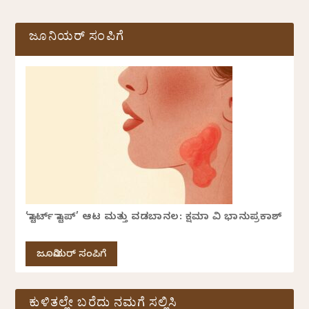
ಜೂನಿಯರ್ ಸಂಪಿಗೆ
‘ಸ್ಟಾರ್ಟ್ ಸ್ಟಾಪ್’ ಆಟ ಮತ್ತು ವಡಬಾನಲ: ಕ್ಷಮಾ ವಿ ಭಾನುಪ್ರಕಾಶ್
ಜೂನಿಯರ್ ಸಂಪಿಗೆ
ಕುಳಿತಲ್ಲೇ ಬರೆದು ನಮಗೆ ಸಲ್ಲಿಸಿ