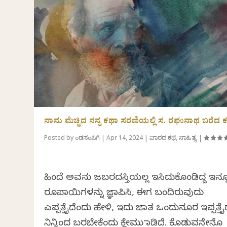
ನಾನು ಮೆಚ್ಚಿದ ನನ್ನ ಕಥಾ ಸರಣಿಯಲ್ಲಿ ಸ. ರಘುನಾಥ ಬರೆದ ಕ
Posted by
ಕೆಂಡಸಂಪಿಗೆ
|
Apr 14, 2024
|
ವಾರದ ಕಥೆ
,
ಸಾಹಿತ್ಯ
|
ಹಿಂದೆ ಅವನು ಜಬರದಸ್ತಿಯಲ್ಲ ಇಸಿದುಕೊಂಡಿದ್ದ ಇನ್ನ
ರೂಪಾಯಿಗಳನ್ನು ಜ್ಞಾಪಿಸಿ, ಈಗ ಬಂದಿರುವುದು
ಎಪ್ಪತ್ತೈದೆಂದು ಹೇಳಿ, ಇದು ಜಾತ ಒಂದುನೂರ ಇಪ್ಪತ್ತೈ
ನಿನ್ನಿಂದ ಬರಬೇಕೆಂದು ಕ್ಲೇಮು ಮಾಡಿದೆ. ಕೊಡುವನೇನೊ