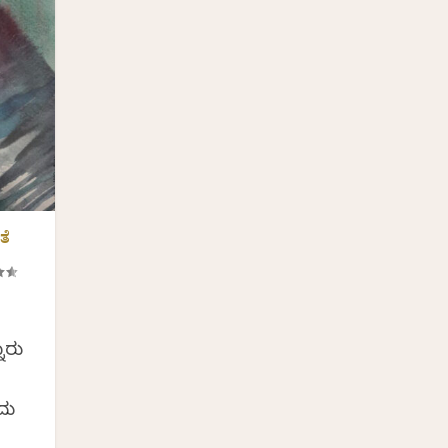
ತೆ
ೂರು
ದು