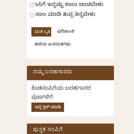
ಹಾಸಿಗೆ ಇದ್ದಷ್ಟು ಕಾಲು ಚಾಚಬೇಕು
ಸಾಲ ಮಾಡಿ ತುಪ್ಪ ತಿನ್ನಬೇಕು
ಫಲಿತಾಂಶ
ಹಳೆಯ ಜನಮತಗಳು
ನಮ್ಮ ಬರಹಗಾರರು
ಕೆಂಡಸಂಪಿಗೆಯ ಬರಹಗಾರರ
ಪುಟಗಳಿಗೆ
ಇಲ್ಲಿ ಕ್ಲಿಕ್ ಮಾಡಿ
ಪುಸ್ತಕ ಸಂಪಿಗೆ