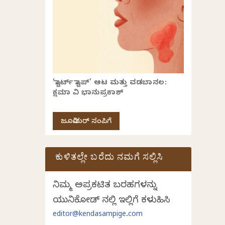
‘ಸ್ಟಾರ್ಟ್ ಸ್ಟಾಪ್’ ಆಟ ಮತ್ತು ವಡಬಾನಲ:
ಕ್ಷಮಾ ವಿ ಭಾನುಪ್ರಕಾಶ್
ಜೂನಿಯರ್ ಸಂಪಿಗೆ
ಕುಳಿತಲ್ಲೇ ಬರೆದು ನಮಗೆ ಸಲ್ಲಿಸಿ
ನಿಮ್ಮ ಅಪ್ರಕಟಿತ ಬರಹಗಳನ್ನು
ಯುನಿಕೋಡ್ ನಲ್ಲಿ ಇಲ್ಲಿಗೆ ಕಳುಹಿಸಿ
editor@kendasampige.com