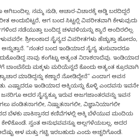
ಬಂದಿಲ್ಲ. ನಮ್ಮ ನುಡಿ, ಆಚಾರ-ವಿಚಾರಕ್ಕೆ ಅಡ್ಡಿ ಬರದಿದ್ದರೆ
ರೀತ ಅಂದುಬಿಟ್ಟರೆ, ಆಗ ಬಂದ ಸಿಟ್ಟಲ್ಲಿ ವಿಪರೀತವಾಗಿ ಕೇಳುವುದು
ಳಿಂದ ನಡೆಯುತ್ತಾ ಬಂದಿದ್ದ ಚಳವಳಿಯನ್ನು ಕ್ಯಾರೆ ಅಂದಿರಲಿಲ್ಲ.
ಳುವವರೇ. ಶ್ರೀಲಂಕಾದ ಸೈನ್ಯದ ವಿಪರೀತಗಳು ಹೆಚ್ಚುತ್ತಾ ಹೋದಂತೆ,
ಅನ್ನುತ್ತಾನೆ. “ನಂತರ ಬಂದ ಇಂಡಿಯಾದ ಸೈನ್ಯ ತುಸುವಾದರೂ
ೊಂಡಿದ್ದ ನಾವು ಕಂಗೆಟ್ಟು ಅತ್ಯಂತ ನಿರಾಶರಾದೆವು. ಇಂಡಿಯಾ
ಗೆ ಬಾಂಬೆಸೆದು ಮಕ್ಕಳು ಮರಿಯೆನ್ನದೆ ಕೊಂದು ಅತ್ಯಂತ ಕ್ರೂರವಾಗಿ
್ಯಾಚಾರ ಮಾಡಿದ್ದನ್ನು ಕಣ್ಣಾರೆ ನೋಡಿದ್ದೇನೆ” ಎಂದಾಗ ಅವನ
ತು. ಎಷ್ಟಾದರೂ ಇಂಡಿಯಾದ ಅಕ್ಕಿಯನ್ನು ಕೊಳ್ಳಿ ಎಂದವನು ಇವನೇ
ಶದ ಜನರಿಗೂ ಅದರ ಸೈನ್ಯಕ್ಕೂ ಇರುವ ಅಜಗಜಾಂತರವನ್ನು ಇವನ
ವಾಗಲು ಪಂಡಿತನಾಗಲೀ, ನಿಷ್ಣಾತನಾಗಲೀ, ವಿಜ್ಞಾನಿಯಾಗಲೀ
ಬೆಳಕು ಪಾಕಿಸ್ತಾನದ ಕಣಿವೆಗಳಲ್ಲಿ ಅಕ್ಕಿ ಬೆಳೆಯುವ ಮಂದಿಯ
ಂದು ಕೇಳಿಕೊಂಡೆ. ಸ್ವಂತ ಅನುಭವವನ್ನೂ ಅಲ್ಲಗಳೆಯಬಲ್ಲ, ಅದರ
ಷ್ಟು ಆಳ ಮತ್ತು ಗಟ್ಟಿ ಇರಬಹುದು ಎಂದು ಅಚ್ಚರಿಗೊಂಡೆ.