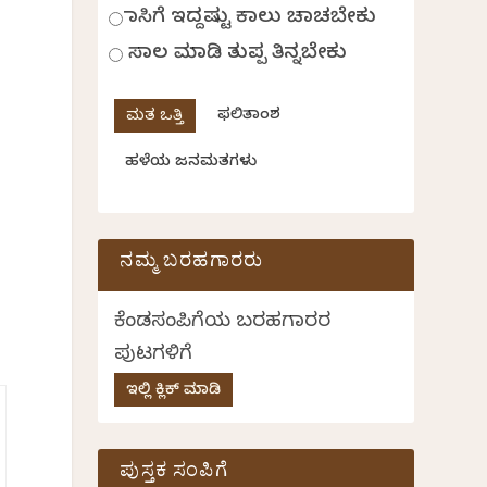
ಹಾಸಿಗೆ ಇದ್ದಷ್ಟು ಕಾಲು ಚಾಚಬೇಕು
ಸಾಲ ಮಾಡಿ ತುಪ್ಪ ತಿನ್ನಬೇಕು
ಫಲಿತಾಂಶ
ಹಳೆಯ ಜನಮತಗಳು
ನಮ್ಮ ಬರಹಗಾರರು
ಕೆಂಡಸಂಪಿಗೆಯ ಬರಹಗಾರರ
ಪುಟಗಳಿಗೆ
ಇಲ್ಲಿ ಕ್ಲಿಕ್ ಮಾಡಿ
ಪುಸ್ತಕ ಸಂಪಿಗೆ