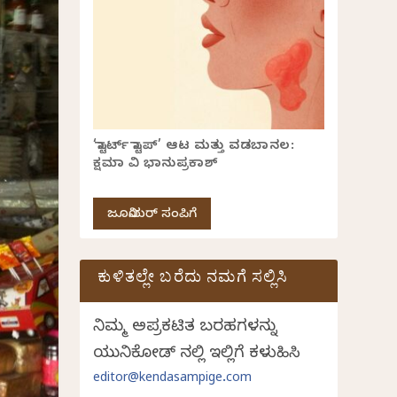
‘ಸ್ಟಾರ್ಟ್ ಸ್ಟಾಪ್’ ಆಟ ಮತ್ತು ವಡಬಾನಲ:
ಕ್ಷಮಾ ವಿ ಭಾನುಪ್ರಕಾಶ್
ಜೂನಿಯರ್ ಸಂಪಿಗೆ
ಕುಳಿತಲ್ಲೇ ಬರೆದು ನಮಗೆ ಸಲ್ಲಿಸಿ
ನಿಮ್ಮ ಅಪ್ರಕಟಿತ ಬರಹಗಳನ್ನು
ಯುನಿಕೋಡ್ ನಲ್ಲಿ ಇಲ್ಲಿಗೆ ಕಳುಹಿಸಿ
editor@kendasampige.com