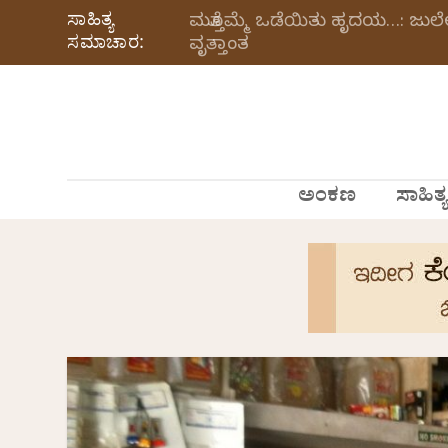
ಸಾಹಿತ್ಯ
ಮತ್ತೊಮ್ಮೆ ಒಡೆಯಿತು ಹೃದಯ…: ಜು
ಸಮಾಚಾರ:
ವೃತ್ತಾಂತ
ಅಂಕಣ
ಸಾಹಿತ್ಯ