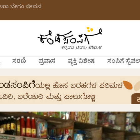
ಲೇಖಾ ಬೇಗಂ ಜೀವನ
ಸರಣಿ
ಪ್ರವಾಸ
ವ್ಯಕ್ತಿ ವಿಶೇಷ
ಸಂಪಿಗೆ ಸ್ಪೆಷಲ