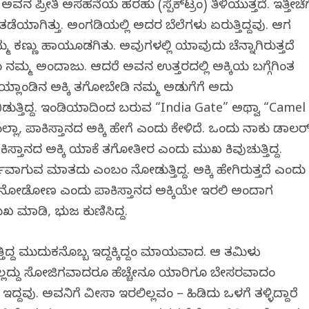
ಅವನ ಪ್ರೀತಿ ಅಸಹನೆಯ ಹರಹು (ಸ್ಪೆಕ್‌ಟ್ರಂ) ತಿಳಿಯುತ್ತದೆ. ಇತ್ತೀಚೆಗ
ೆಯಾಗಿತ್ತು. ಅಂಗಡಿಯಲ್ಲಿ ಅದರ ಬೆಲೆಗಳು ಏರುತ್ತಿದ್ದವು. ಆಗ
ಮ್ಮ ಕಣ್ಣು ಹಾಯತೊಡಗಿತು. ಅವುಗಳಲ್ಲಿ ಯಾವುದು ಚೆನ್ನಾಗಿರುತ್ತದೆ
 ನಮ್ಮ ಅಂದಾಜು. ಆದರೆ ಅವನ ಉತ್ತರದಲ್ಲಿ ಅಕ್ಕಿಯ ಬಗ್ಗೆಗಿಂತ
ಯ್ಲಾಂಡಿನ ಅಕ್ಕಿ ತಗೋಬೇಡಿ ನಮ್ಮ ಅಡುಗೆಗೆ ಅದು
ಡುತ್ತಿದ್ದ. ಇಂಡಿಯಾದಿಂದ ಬರುವ “India Gate” ಅಥ್ವಾ “Camel
ೆಯಲ್ಲಾ, ಪಾಕಿಸ್ತಾನದ ಅಕ್ಕಿ ಹೇಗೆ ಎಂದು ಕೇಳಿದೆ. ಒಂದು ನಾಕು ಡಾಲರ್
ಿಸ್ತಾನದ ಅಕ್ಕಿ ಯಾಕೆ ತಗೋತೀರ ಎಂದು ಮುಖ ಕಿವುಚುತ್ತಿದ್ದ.
ವಾಗುವ ಮಾತದು ಎಂಬಂತೆ ನೋಡುತ್ತಿದ್ದ. ಅಕ್ಕಿ ಹೇಗಿರುತ್ತದೆ ಎಂದು
ಿಲ್ಲ ನೋಡೋಣ ಎಂದು ಪಾಕಿಸ್ತಾನದ ಅಕ್ಕಿಯೇ ಇರಲಿ ಅಂದಾಗ
 ಮಾಡಿ, ಭುಜ ಕುಣಿಸಿದ್ದ.
ದ್ದ ಮುದುಕನೊಬ್ಬ ಇದ್ದಕ್ಕಿದ್ದಂತೆ ಮಾಯವಾದ. ಆ ತಮಿಳು
ಲದ್ದು ಸೋಜಿಗವಾದರೂ ಹೆಚ್ಚೇನೂ ಯಾರಿಗೂ ಬೇಸರವಾದಂತೆ
ದವು. ಅವನಿಗೆ ವೀಸಾ ಇರಲಿಲ್ಲವಂತೆ – ಹಿಡಿದು ಒಳಗೆ ತಳ್ಳಿದ್ದಾರೆ