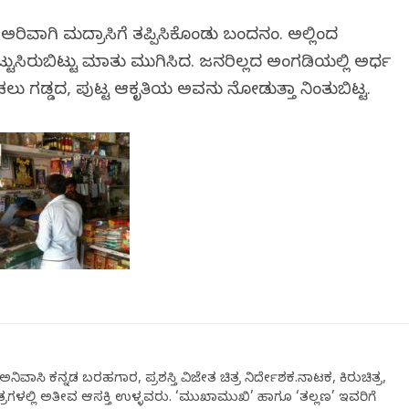
ಅರಿವಾಗಿ ಮದ್ರಾಸಿಗೆ ತಪ್ಪಿಸಿಕೊಂಡು ಬಂದನಂತೆ. ಅಲ್ಲಿಂದ
 ನಿಟ್ಟುಸಿರುಬಿಟ್ಟು ಮಾತು ಮುಗಿಸಿದ. ಜನರಿಲ್ಲದ ಅಂಗಡಿಯಲ್ಲಿ ಅರ್ಧ
ು ಗಡ್ಡದ, ಪುಟ್ಟ ಆಕೃತಿಯ ಅವನು ನೋಡುತ್ತಾ ನಿಂತುಬಿಟ್ಟ.
ನಿವಾಸಿ ಕನ್ನಡ ಬರಹಗಾರ, ಪ್ರಶಸ್ತಿ ವಿಜೇತ ಚಿತ್ರ ನಿರ್ದೇಶಕ.ನಾಟಕ, ಕಿರುಚಿತ್ರ,
ಕ್ಷೇತ್ರಗಳಲ್ಲಿ ಅತೀವ ಆಸಕ್ತಿ ಉಳ್ಳವರು. ‘ಮುಖಾಮುಖಿ’ ಹಾಗೂ ‘ತಲ್ಲಣ’ ಇವರಿಗೆ