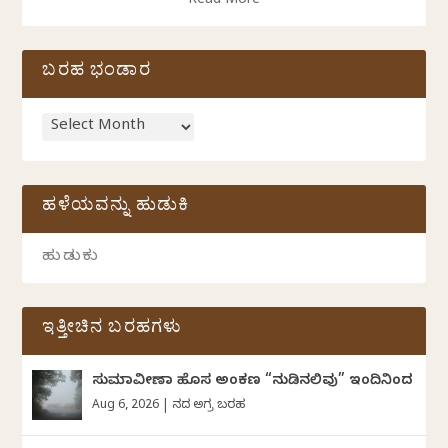
Read More
ಬರಹ ಭಂಡಾರ
ಹಳೆಯವನ್ನು ಹುಡುಕಿ
ಇತ್ತೀಚಿನ ಬರಹಗಳು
ಸುಮಾವೀಣಾ ಹೊಸ ಅಂಕಣ “ನುಡಿನಲಿವು” ಇಂದಿನಿಂದ
Aug 6, 2026
|
ದಿನದ ಅಗ್ರ ಬರಹ