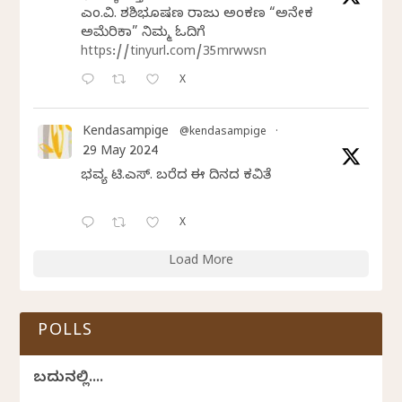
ಎಂ.ವಿ. ಶಶಿಭೂಷಣ ರಾಜು ಅಂಕಣ “ಅನೇಕ
ಅಮೆರಿಕಾ” ನಿಮ್ಮ ಓದಿಗೆ
https://tinyurl.com/35mrwwsn
X
Kendasampige
@kendasampige
·
29 May 2024
ಭವ್ಯ ಟಿ.ಎಸ್. ಬರೆದ ಈ ದಿನದ ಕವಿತೆ
X
Load More
POLLS
ಬದುಕಿನಲ್ಲಿ....