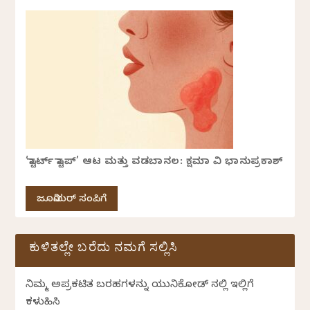
‘ಸ್ಟಾರ್ಟ್ ಸ್ಟಾಪ್’ ಆಟ ಮತ್ತು ವಡಬಾನಲ: ಕ್ಷಮಾ ವಿ ಭಾನುಪ್ರಕಾಶ್
ಜೂನಿಯರ್ ಸಂಪಿಗೆ
ಕುಳಿತಲ್ಲೇ ಬರೆದು ನಮಗೆ ಸಲ್ಲಿಸಿ
ನಿಮ್ಮ ಅಪ್ರಕಟಿತ ಬರಹಗಳನ್ನು ಯುನಿಕೋಡ್ ನಲ್ಲಿ ಇಲ್ಲಿಗೆ
ಕಳುಹಿಸಿ