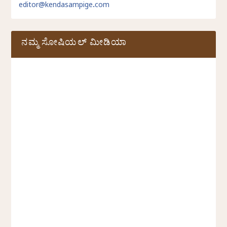
editor@kendasampige.com
ನಮ್ಮ ಸೋಷಿಯಲ್‌ ಮೀಡಿಯಾ