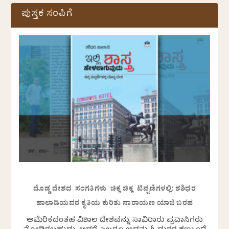
ಪುಸ್ತಕ ಸಂಪಿಗೆ
ದೊಡ್ಡ ದೇಶದ ಸಂಗತಿಗಳು ಚಿಕ್ಕ ಚಿಕ್ಕ ಟಿಪ್ಪಣಿಗಳಲ್ಲಿ: ಶಶಿಧರ
ಹಾಲಾಡಿಯವರ ಕೃತಿಯ ಕುರಿತು ನಾರಾಯಣ ಯಾಜಿ ಬರಹ
ಅಮೆರಿಕದಂತಹ ವಿಶಾಲ ದೇಶವನ್ನು ಸಾವಿರಾರು ಪ್ರವಾಸಿಗರು