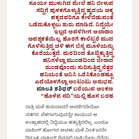
ಸೂರ್ಯ ಮುಳುಗಿದ ಮೇಲೆ ಹನಿ ಬೀಳುವ
ಸದ್ದಿಗೆ ಪುಳಕಗೊಳ್ಳುತ್ತಿದ್ದ ಹೃದಯ ಅಕ್ಕ
ಪಕ್ಕದವರಿಗೂ ಕೇಳಿಬಿಡುವಂತೆ
ಒಡೆದುಕೊಳ್ಳಲು ಶುರು ಮಾಡಿದೆ. ನಿದ್ದೆಯೇ
ಇಲ್ಲದ ಅವಳಿಗೀಗ ಅಲಾರಾಂ
ಅವಶ್ಯಕತೆಯಿಲ್ಲ. ಹೊರಗೆ ಕಾಲಿಟ್ಟರೆ ಮುದ
ಗೊಳಿಸುತ್ತಿದ್ದ ಚಳಿ ಈಗ ಬೆನ್ನ ಮೂಳೆಯನ್ನು
ಕೊರೆಯುತ್ತದೆ. ಮರದಿಂದ ತೊಟ್ಟಿಕ್ಕುತ್ತಿದ್ದ
ಹನಿಗಳೆಲ್ಲಾ ಮುಂಡದಿಂದ ಬೇರಾದ
ರುಂಡವೊಂದು ಸುರಿಸುತ್ತಿದ್ದ ನೆತ್ತರ
ಹನಿಯಂತೆ ಅನಿಸಿ ಒರೆಸಿಕೊಂಡಷ್ಟೂ
ಎದೆಯೊಳಗೆಲ್ಲಾ ಅಂಟಂಟು ಅನುಭವ.
ಮಾಲತಿ ಶಶಿಧರ್
ಬರೆಯುವ ಅಂಕಣ
“ಹೊಳೆವ ನದಿ”ಯಲ್ಲಿ ಹೊಸ ಬರಹ
ರಾತ್ರಿ ಮಳೆ ಶುರುವಾದರೆ ಅವಳಿಗದೇನೋ
ಸಡಗರ. ಬೆಳಗಾಗುವುದನ್ನೇ ಕಾಯುವ ಆ
ಉತ್ಸಾಹದಲ್ಲಿ ನಿದ್ದೆಯೂ ಹತ್ತುತ್ತಿರಲಿಲ್ಲ. ಎಂದೂ
ವಾಕಿಂಗ್ ಹೋಗದ ಅವಳು ಮಳೆ ನಿಂತ ಮಾರನೇ
ದಿನ ಮಾತ್ರ ವಾಕಿಂಗ್ ನೆಪದಲ್ಲಿ ರಾತ್ರಿಯೆಲ್ಲಾ ನೆನೆದು