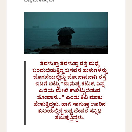
ಬೆಚ್ಚಿ ಬೀಳಿಸಿದ್ದವ?
ತೆವಳುತ್ತಾ ತೆವಳುತ್ತಾ ರಸ್ತೆ ಮಧ್ಯೆ
ಬಂದುಬಿಡುತ್ತಿದ್ದ ಬಸವನ ಹುಳುಗಳನ್ನು
ಬೊಗಸೆಯಲ್ಲಿಟ್ಟು ಜೋಪಾನವಾಗಿ ರಸ್ತೆ
ಬದಿಗೆ ಬಿಟ್ಟು “ಮನುಷ್ಯ ಕಟುಕ, ನಿನ್ನ
ಎದೆಯ ಮೇಲೆ ಕಾಲಿಟ್ಟುಬಿಡುವ
ಜೋಪಾನ…” ಎಂದು ಕಿವಿ ಮಾತು
ಹೇಳುತ್ತಿದ್ದಳು. ಹಾಗೆ ಸಾಗುತ್ತಾ ಊರಿನ
ತುದಿಯಲ್ಲಿದ್ದ ಇಷ್ಟ ದೇವರ ಸನ್ನಿಧಿ
ತಲುಪುತ್ತಿದ್ದಳು.