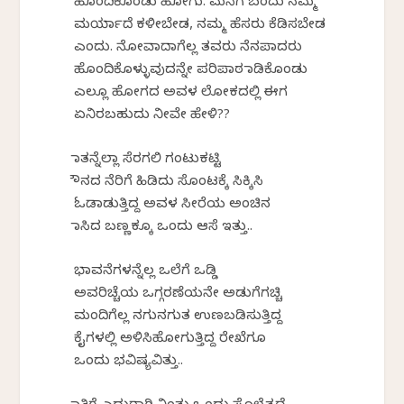
ಹೊಂದಿಕೊಂಡು ಹೋಗು. ಮನೆಗೆ ಬಂದು ನಮ್ಮ
ಮರ್ಯಾದೆ ಕಳೀಬೇಡ, ನಮ್ಮ ಹೆಸರು ಕೆಡಿಸಬೇಡ
ಎಂದು. ನೋವಾದಾಗೆಲ್ಲ ತವರು ನೆನಪಾದರು
ಹೊಂದಿಕೊಳ್ಳುವುದನ್ನೇ ಪರಿಪಾಠ ಮಾಡಿಕೊಂಡು
ಎಲ್ಲೂ ಹೋಗದ ಅವಳ ಲೋಕದಲ್ಲಿ ಈಗ
ಏನಿರಬಹುದು ನೀವೇ ಹೇಳಿ??
ಮಾತನ್ನೆಲ್ಲಾ ಸೆರಗಲಿ ಗಂಟುಕಟ್ಟಿ
ಮೌನದ ನೆರಿಗೆ ಹಿಡಿದು ಸೊಂಟಕ್ಕೆ ಸಿಕ್ಕಿಸಿ
ಓಡಾಡುತ್ತಿದ್ದ ಅವಳ ಸೀರೆಯ ಅಂಚಿನ
ಮಾಸಿದ ಬಣ್ಣಕ್ಕೂ ಒಂದು ಆಸೆ ಇತ್ತು..
ಭಾವನೆಗಳನ್ನೆಲ್ಲ ಒಲೆಗೆ ಒಡ್ಡಿ
ಅವರಿಚ್ಚೆಯ ಒಗ್ಗರಣೆಯನೇ ಅಡುಗೆಗಚ್ಚಿ
ಮಂದಿಗೆಲ್ಲ ನಗುನಗುತ ಉಣಬಡಿಸುತ್ತಿದ್ದ
ಕೈಗಳಲ್ಲಿ ಅಳಿಸಿಹೋಗುತ್ತಿದ್ದ ರೇಖೆಗೂ
ಒಂದು ಭವಿಷ್ಯವಿತ್ತು..