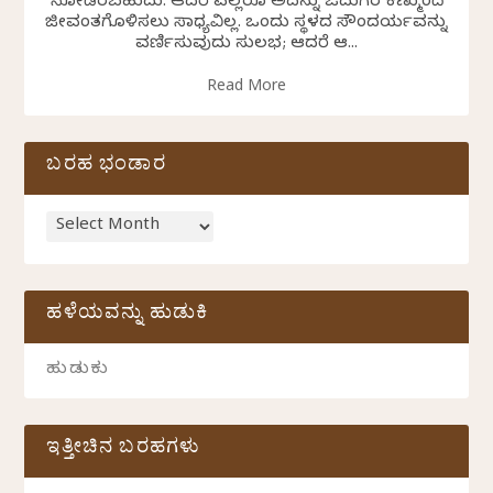
ನೋಡಿರಬಹುದು. ಆದರೆ ಎಲ್ಲರೂ ಅದನ್ನು ಓದುಗರ ಕಣ್ಮುಂದೆ
ಜೀವಂತಗೊಳಿಸಲು ಸಾಧ್ಯವಿಲ್ಲ. ಒಂದು ಸ್ಥಳದ ಸೌಂದರ್ಯವನ್ನು
ವರ್ಣಿಸುವುದು ಸುಲಭ; ಆದರೆ ಆ...
Read More
ಬರಹ ಭಂಡಾರ
ಹಳೆಯವನ್ನು ಹುಡುಕಿ
ಇತ್ತೀಚಿನ ಬರಹಗಳು