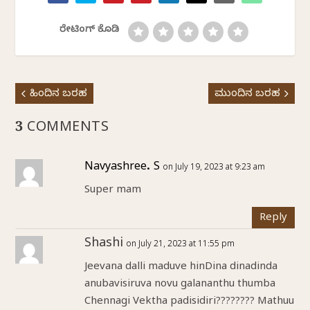
ರೇಟಿಂಗ್ ಕೊಡಿ
ಹಿಂದಿನ ಬರಹ
ಮುಂದಿನ ಬರಹ
3 COMMENTS
Navyashree. S
on July 19, 2023 at 9:23 am
Super mam
Reply
Shashi
on July 21, 2023 at 11:55 pm
Jeevana dalli maduve hinDina dinadinda
anubavisiruva novu galananthu thumba
Chennagi Vektha padisidiri???????? Mathuu