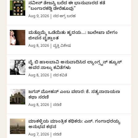
ನವೀನ್‌ ತೇಜಸ್ವಿ ಬರೆದ ಈ ಭಾನುವಾರದ ಕತೆ
“ಬಂಗಾರಕಡ್ಡಿ ಡೇರೆಹೂವು”
Aug 9, 2026
|
ದಿನದ ಅಗ್ರ ಬರಹ
ಮತ್ತೊಮ್ಮೆ ಒಡೆಯಿತು ಹೃದಯ…: ಜುಲೇಖಾ ಬೇಗಂ
ಜೀವನ ವೃತ್ತಾಂತ
Aug 8, 2026
|
ವ್ಯಕ್ತಿ ವಿಶೇಷ
ವೈ ಬಿ ಹಾಲಬಾವಿ ಅನುವಾದಿಸಿದ ಲ್ಯಾಂಗ್ಸ್ಟನ್ ಹ್ಯೂಸ್
ಅವರ ನಾಲ್ಕು ಕವಿತೆಗಳು
Aug 8, 2026
|
ದಿನದ ಕವಿತೆ
ಜಗನ್‌ ಮೋಹನ್‌ ಎಂಬ ವಠಾರ: ಕೆ. ಸತ್ಯನಾರಾಯಣ
ಕಥಾ ಸರಣಿ
Aug 8, 2026
|
ಸರಣಿ
ಮಾಕಳ್ಳಿಯ ಮಾಂತ್ರಿಕ ಕಥಿಕರು: ಎಸ್. ಗಂಗಾಧರಯ್ಯ
ಅನುಭವ ಕಥನ
Aug 7, 2026
|
ಸರಣಿ