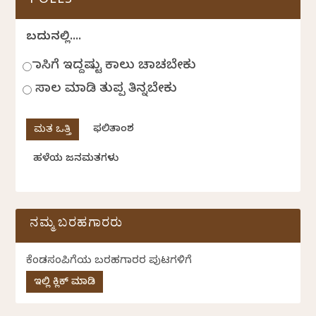
POLLS
ಬದುಕಿನಲ್ಲಿ....
ಹಾಸಿಗೆ ಇದ್ದಷ್ಟು ಕಾಲು ಚಾಚಬೇಕು
ಸಾಲ ಮಾಡಿ ತುಪ್ಪ ತಿನ್ನಬೇಕು
ಫಲಿತಾಂಶ
ಹಳೆಯ ಜನಮತಗಳು
ನಮ್ಮ ಬರಹಗಾರರು
ಕೆಂಡಸಂಪಿಗೆಯ ಬರಹಗಾರರ ಪುಟಗಳಿಗೆ
ಇಲ್ಲಿ ಕ್ಲಿಕ್ ಮಾಡಿ