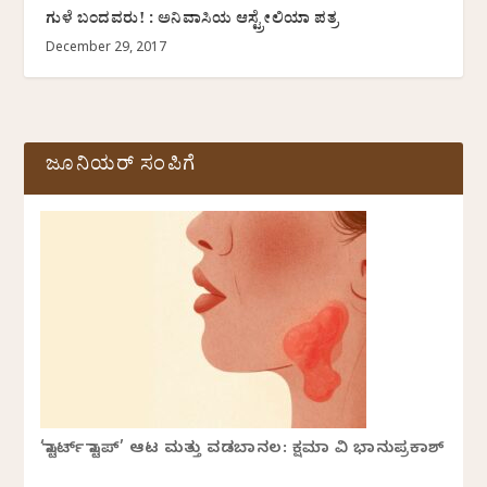
ಗುಳೆ ಬಂದವರು! : ಅನಿವಾಸಿಯ ಆಸ್ಟ್ರೇಲಿಯಾ ಪತ್ರ
December 29, 2017
ಜೂನಿಯರ್ ಸಂಪಿಗೆ
‘ಸ್ಟಾರ್ಟ್ ಸ್ಟಾಪ್’ ಆಟ ಮತ್ತು ವಡಬಾನಲ: ಕ್ಷಮಾ ವಿ ಭಾನುಪ್ರಕಾಶ್