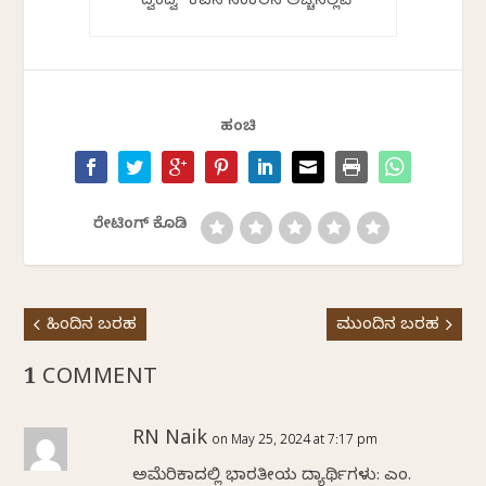
“ದ್ವಂದ್ವ” ಕವನ ಸಂಕಲನ ಅಚ್ಚಿನಲ್ಲಿವೆ
ಹಂಚಿ
ರೇಟಿಂಗ್ ಕೊಡಿ
ಹಿಂದಿನ ಬರಹ
ಮುಂದಿನ ಬರಹ
1 COMMENT
RN Naik
on May 25, 2024 at 7:17 pm
ಅಮೆರಿಕಾದಲ್ಲಿ ಭಾರತೀಯ ವಿದ್ಯಾರ್ಥಿಗಳು: ಎಂ.ವಿ