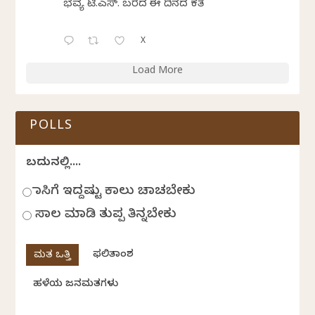
ಭವ್ಯ ಟಿ.ಎಸ್. ಬರೆದ ಈ ದಿನದ ಕವಿತೆ
X
Load More
POLLS
ಬದುಕಿನಲ್ಲಿ....
ಹಾಸಿಗೆ ಇದ್ದಷ್ಟು ಕಾಲು ಚಾಚಬೇಕು
ಸಾಲ ಮಾಡಿ ತುಪ್ಪ ತಿನ್ನಬೇಕು
ಫಲಿತಾಂಶ
ಹಳೆಯ ಜನಮತಗಳು