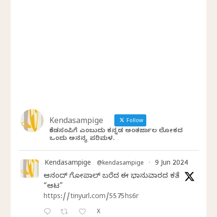
Kendasampige
Follow
ಕೆಂಡಸಂಪಿಗೆ ಎಂಬುದು ಕನ್ನಡ ಅಂತರ್ಜಾಲ ಲೋಕದ
ಒಂದು ಅನನ್ಯ ಪರಿಮಳ.
Kendasampige
9 Jun 2024
@kendasampige
·
ಆನಂದ್‌ ಗೋಪಾಲ್‌ ಬರೆದ ಈ ಭಾನುವಾರದ ಕತೆ
“ಆಟ”
https://tinyurl.com/5575hs6r
X