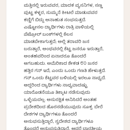
ಮತ್ತಿನಲ್ಲಿ ಇರುವವರ, ಮಾದಕ ವ್ಯಸನಿಗಳ, ಸಣ್ಣ
ಪುಟ್ಟ ಕಳ್ಳರ, ಸುಮ್ಮನೆ ಕೀಟಲೆ ಮಾಡುವವರ
ಕಣ್ಣಿಗೆ ಬಿದ್ದು ಅನಾಹುತ ಸಂಭವಿಸುತ್ತದೆ.
ಎಷ್ಟೋಸಲ ವಿದ್ಯಾರ್ಥಿಗಳು ರಾತ್ರಿ ಪಾಳಿಯಲ್ಲಿ
ಪೆಟ್ರೋಲ್ ಬಂಕ್‌ಗಳಲ್ಲಿ ಕೆಲಸ
ಮಾಡಬೇಕಾಗುತ್ತದೆ; ಅಲ್ಲಿ ತರಾವರಿ ಜನ
ಬರುತ್ತಾರೆ, ಅಂಥವರಲ್ಲಿ ಕೆಟ್ಟ ಜನರೂ ಇರುತ್ತಾರೆ,
ಅಂತಹವರಿಂದ ಏನಾದರೂ ತೊಂದರೆ
ಆಗಬಹುದು. ಅಮೆರಿಕಾದ ಶೇಕಡ ೮೦ ಜನರ
ಹತ್ತಿರ ಗನ್ ಇದೆ, ಎಂದು ಒಂದು ಗಣತಿ ಹೇಳುತ್ತದೆ.
ಗನ್ ಒಂದು ಕೆಟ್ಟವರ ಬಳಿಯಲ್ಲಿ ಇರಲೂ ಸಾಧ್ಯವಿದೆ.
ಆದ್ದರಿಂದ ವಿದ್ಯಾರ್ಥಿಗಳು ಸಾಧ್ಯವಾದಷ್ಟು
ಯಾರೊಡನೆಯೂ ತಿಕ್ಕಾಟ ನಡೆಸುವುದು
ಒಳ್ಳೆಯದಲ್ಲ. ಅಸುರಕ್ಷಿತ ಅನಿಸಿದರೆ ಅಂತಹ
ಪ್ರದೇಶದಿಂದ ಹೊರನಡೆಯುವುದು ಸೂಕ್ತ. ಬೇರೆ
ದೇಶಗಳ ವಿದ್ಯಾರ್ಥಿಗಳೂ ತೊಂದರೆ
ಅನುಭವಿಸುತ್ತಿದ್ದಾರೆ, ಸ್ವದೇಶದ ವಿದ್ಯಾರ್ಥಿಗಳೂ
ತೊಂದರೆ ಅನುಭವಿಸುತ್ತಿದ್ದಾರೆ, ಆದರೆ ಭಾರತೀಯ