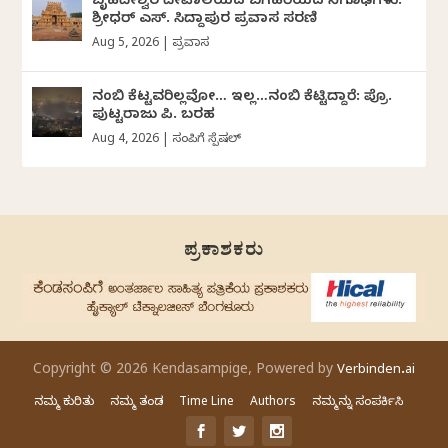
ಬೃಹದೀಶ್ವರ ದೇವಾಲಯದ ಬಗೆಹರಿಯದ ನಿಗೂಢಗಳು:
ಶ್ರೀಧರ್‌ ಎಸ್.‌ ಸಿದ್ದಾಪುರ ಪ್ರವಾಸ ಸರಣಿ
Aug 5, 2026
|
ಪ್ರವಾಸ
ನಂಬಿ ಕೆಟ್ಟವರಿಲ್ಲವೋ… ಇಲ್ಲ…ನಂಬಿ ಕೆಟ್ಟಿದ್ದಾರೆ: ಪ್ರೊ.
ಪುಟ್ಟರಾಜು ಪಿ. ಬರಹ
Aug 4, 2026
|
ಸಂಪಿಗೆ ಸ್ಪೆಷಲ್
ಪ್ರಕಾಶಕರು
Copyright © 2026 Kendasampige, Powered by
Verbinden.ai
ನಮ್ಮ ಕುರಿತು
ನಮ್ಮ ತಂಡ
Time Line
Authors
ನಮ್ಮನ್ನು ಸಂಪರ್ಕಿಸಿ