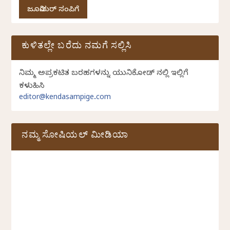
ಜೂನಿಯರ್ ಸಂಪಿಗೆ
ಕುಳಿತಲ್ಲೇ ಬರೆದು ನಮಗೆ ಸಲ್ಲಿಸಿ
ನಿಮ್ಮ ಅಪ್ರಕಟಿತ ಬರಹಗಳನ್ನು ಯುನಿಕೋಡ್ ನಲ್ಲಿ ಇಲ್ಲಿಗೆ
ಕಳುಹಿಸಿ
editor@kendasampige.com
ನಮ್ಮ ಸೋಷಿಯಲ್‌ ಮೀಡಿಯಾ