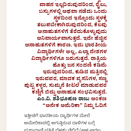
ವಾಹನ ಇಲ್ಲದಿರುವುದರಿಂದ, ರೈಲು,
ಬಸ್ಸುಗಳಲ್ಲಿ ಅಥವಾ ನಡೆದು ಒಂದು
ಸ್ಥಳದಿಂದ ಇನ್ನೊಂದು ಸ್ಥಳಕ್ಕೆ
ತಲುಪಬೇಕಾಗಿರುವುದರಿಂದ, ಕೆಲವು
ಅನಾಹುತಗಳಿಗೆ ತೆರೆದುಕೊಳ್ಳುವುದು
ಅನಿವಾರ್ಯವಾಗುತ್ತದೆ. ಇದೇ ಹೆಚ್ಚಿನ
ಅನಾಹುತಗಳಿಗೆ ಕಾರಣ. ಇದು ಭಾರತೀಯ
ವಿದ್ಯಾರ್ಥಿಗಳೇ ಅಲ್ಲ, ಎಲ್ಲಾ ದೇಶಗಳ
ವಿದ್ಯಾರ್ಥಿಗಳಿಗೂ ಜರುಗುತ್ತದೆ. ರಾತ್ರಿಯ
ಹೊತ್ತು ಜನ ಸಂದಣಿ ಕಡಿಮೆ
ಇರುವುದರಿಂದ, ಕುಡಿದ ಮತ್ತಿನಲ್ಲಿ
ಇರುವವರ, ಮಾದಕ ವ್ಯಸನಿಗಳ, ಸಣ್ಣ
ಪುಟ್ಟ ಕಳ್ಳರ, ಸುಮ್ಮನೆ ಕೀಟಲೆ ಮಾಡುವವರ
ಕಣ್ಣಿಗೆ ಬಿದ್ದು ಅನಾಹುತ ಸಂಭವಿಸುತ್ತದೆ.
ಎಂ.ವಿ. ಶಶಿಭೂಷಣ ರಾಜು
ಅಂಕಣ
“ಅನೇಕ ಅಮೆರಿಕಾ” ನಿಮ್ಮ ಓದಿಗೆ
ಇತ್ತೀಚಿಗೆ ಭಾರತೀಯ ವಿದ್ಯಾರ್ಥಿಗಳ ಮೇಲೆ
ಅಮೇರಿಕಾದಲ್ಲಿ ಆಗುತ್ತಿರುವ ದಾಳಿಗಳ ಬಗ್ಗೆ