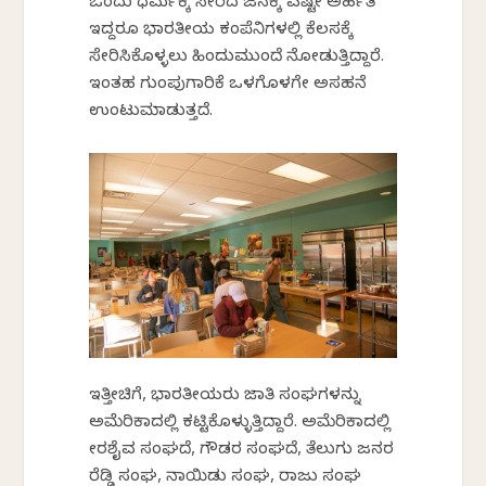
ಒಂದು ಧರ್ಮಕ್ಕೆ ಸೇರಿದ ಜನಕ್ಕೆ ಎಷ್ಟೇ ಅರ್ಹತೆ
ಇದ್ದರೂ ಭಾರತೀಯ ಕಂಪೆನಿಗಳಲ್ಲಿ ಕೆಲಸಕ್ಕೆ
ಸೇರಿಸಿಕೊಳ್ಳಲು ಹಿಂದುಮುಂದೆ ನೋಡುತ್ತಿದ್ದಾರೆ.
ಇಂತಹ ಗುಂಪುಗಾರಿಕೆ ಒಳಗೊಳಗೇ ಅಸಹನೆ
ಉಂಟುಮಾಡುತ್ತದೆ.
ಇತ್ತೀಚಿಗೆ, ಭಾರತೀಯರು ಜಾತಿ ಸಂಘಗಳನ್ನು
ಅಮೆರಿಕಾದಲ್ಲಿ ಕಟ್ಟಿಕೊಳ್ಳುತ್ತಿದ್ದಾರೆ. ಅಮೆರಿಕಾದಲ್ಲಿ
ವೀರಶೈವ ಸಂಘವಿದೆ, ಗೌಡರ ಸಂಘವಿದೆ, ತೆಲುಗು ಜನರ
ರೆಡ್ಡಿ ಸಂಘ, ನಾಯಿಡು ಸಂಘ, ರಾಜು ಸಂಘ