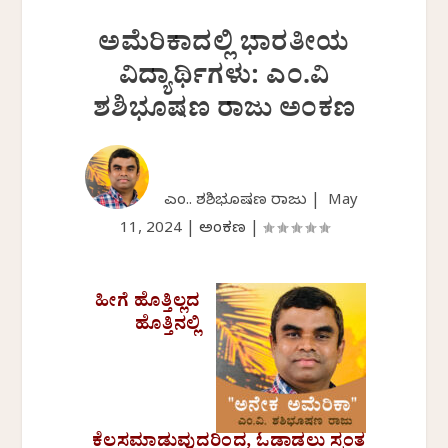
ಅಮೆರಿಕಾದಲ್ಲಿ ಭಾರತೀಯ
ವಿದ್ಯಾರ್ಥಿಗಳು: ಎಂ.ವಿ
ಶಶಿಭೂಷಣ ರಾಜು ಅಂಕಣ
ಎಂ.ವಿ. ಶಶಿಭೂಷಣ ರಾಜು |
May
11, 2024
|
ಅಂಕಣ
|
ಹೀಗೆ ಹೊತ್ತಿಲ್ಲದ
ಹೊತ್ತಿನಲ್ಲಿ
ಕೆಲಸಮಾಡುವುದರಿಂದ, ಓಡಾಡಲು ಸ್ವಂತ