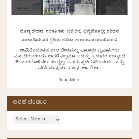
ದೊಡ್ಡ ದೇಶದ ಸಂಗತಿಗಳು ಚಿಕ್ಕ ಚಿಕ್ಕ ಟಿಪ್ಪಣಿಗಳಲ್ಲಿ: ಶಶಿಧರ
ಹಾಲಾಡಿಯವರ ಕೃತಿಯ ಕುರಿತು ನಾರಾಯಣ ಯಾಜಿ ಬರಹ
ಅಮೆರಿಕದಂತಹ ವಿಶಾಲ ದೇಶವನ್ನು ಸಾವಿರಾರು ಪ್ರವಾಸಿಗರು
ನೋಡಿರಬಹುದು. ಆದರೆ ಎಲ್ಲರೂ ಅದನ್ನು ಓದುಗರ ಕಣ್ಮುಂದೆ
ಜೀವಂತಗೊಳಿಸಲು ಸಾಧ್ಯವಿಲ್ಲ. ಒಂದು ಸ್ಥಳದ ಸೌಂದರ್ಯವನ್ನು
ವರ್ಣಿಸುವುದು ಸುಲಭ; ಆದರೆ ಆ...
Read More
ಬರಹ ಭಂಡಾರ