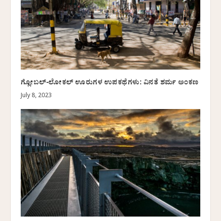
ಗ್ಲೋಬಲ್-ಲೋಕಲ್ ಊರುಗಳ ಉಪಕಥೆಗಳು: ವಿನತೆ ಶರ್ಮ ಅಂಕಣ
July 8, 2023