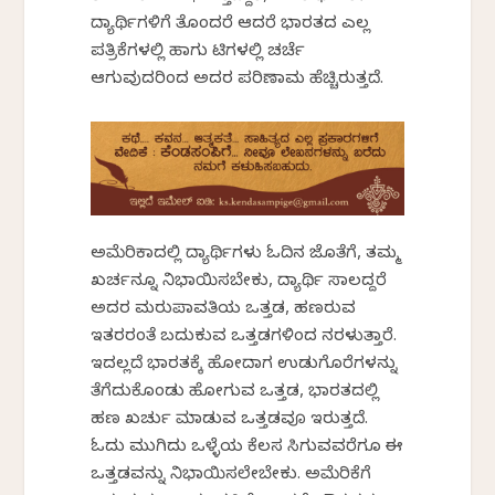
ವಿದ್ಯಾರ್ಥಿಗಳಿಗೆ ತೊಂದರೆ ಆದರೆ ಭಾರತದ ಎಲ್ಲ
ಪತ್ರಿಕೆಗಳಲ್ಲಿ ಹಾಗು ಟಿವಿಗಳಲ್ಲಿ ಚರ್ಚೆ
ಆಗುವುದರಿಂದ ಅದರ ಪರಿಣಾಮ ಹೆಚ್ಚಿರುತ್ತದೆ.
ಅಮೆರಿಕಾದಲ್ಲಿ ವಿದ್ಯಾರ್ಥಿಗಳು ಓದಿನ ಜೊತೆಗೆ, ತಮ್ಮ
ಖರ್ಚನ್ನೂ ನಿಭಾಯಿಸಬೇಕು, ವಿದ್ಯಾರ್ಥಿ ಸಾಲವಿದ್ದರೆ
ಅದರ ಮರುಪಾವತಿಯ ಒತ್ತಡ, ಹಣವಿರುವ
ಇತರರಂತೆ ಬದುಕುವ ಒತ್ತಡಗಳಿಂದ ನರಳುತ್ತಾರೆ.
ಇದಲ್ಲದೆ ಭಾರತಕ್ಕೆ ಹೋದಾಗ ಉಡುಗೊರೆಗಳನ್ನು
ತೆಗೆದುಕೊಂಡು ಹೋಗುವ ಒತ್ತಡ, ಭಾರತದಲ್ಲಿ
ಹಣ ಖರ್ಚು ಮಾಡುವ ಒತ್ತಡವೂ ಇರುತ್ತದೆ.
ಓದು ಮುಗಿದು ಒಳ್ಳೆಯ ಕೆಲಸ ಸಿಗುವವರೆಗೂ ಈ
ಒತ್ತಡವನ್ನು ನಿಭಾಯಿಸಲೇಬೇಕು. ಅಮೆರಿಕೆಗೆ