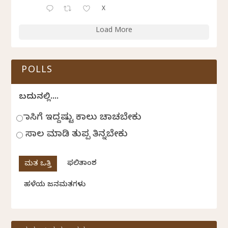
X
Load More
POLLS
ಬದುಕಿನಲ್ಲಿ....
ಹಾಸಿಗೆ ಇದ್ದಷ್ಟು ಕಾಲು ಚಾಚಬೇಕು
ಸಾಲ ಮಾಡಿ ತುಪ್ಪ ತಿನ್ನಬೇಕು
ಫಲಿತಾಂಶ
ಹಳೆಯ ಜನಮತಗಳು