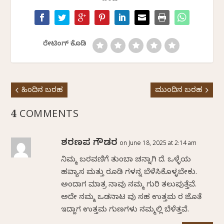
ರೇಟಿಂಗ್ ಕೊಡಿ
ಹಿಂದಿನ ಬರಹ
ಮುಂದಿನ ಬರಹ
4 COMMENTS
ಶರಣಪ್ಪ ಗೌಡರ
on June 18, 2025 at 2:14 am
ನಿಮ್ಮ ಬರವಣಿಗೆ ತುಂಬಾ ಚನ್ನಾಗಿ ದೆ. ಒಳ್ಳೆಯ
ಹವ್ಯಾಸ ಮತ್ತು ರೂಡಿ ಗಳನ್ನ ಬೆಳೆಸಿಕೊಳ್ಳಬೇಕು.
ಅಂದಾಗ ಮಾತ್ರ ನಾವು ನಮ್ಮ ಗುರಿ ತಲುಪುತ್ತೆವೆ.
ಅದೇ ನಮ್ಮ ಒಡನಾಟ ವು ಸಹ ಉತ್ತಮ ರ ಜೊತೆ
ಇದ್ದಾಗ ಉತ್ತಮ ಗುಣಗಳು ನಮ್ಮಲ್ಲಿ ಬೆಳೆತ್ತವೆ.