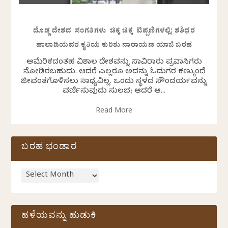
ದೊಡ್ಡ ದೇಶದ ಸಂಗತಿಗಳು ಚಿಕ್ಕ ಚಿಕ್ಕ ಟಿಪ್ಪಣಿಗಳಲ್ಲಿ: ಶಶಿಧರ
ಹಾಲಾಡಿಯವರ ಕೃತಿಯ ಕುರಿತು ನಾರಾಯಣ ಯಾಜಿ ಬರಹ
ಅಮೆರಿಕದಂತಹ ವಿಶಾಲ ದೇಶವನ್ನು ಸಾವಿರಾರು ಪ್ರವಾಸಿಗರು
ನೋಡಿರಬಹುದು. ಆದರೆ ಎಲ್ಲರೂ ಅದನ್ನು ಓದುಗರ ಕಣ್ಮುಂದೆ
ಜೀವಂತಗೊಳಿಸಲು ಸಾಧ್ಯವಿಲ್ಲ. ಒಂದು ಸ್ಥಳದ ಸೌಂದರ್ಯವನ್ನು
ವರ್ಣಿಸುವುದು ಸುಲಭ; ಆದರೆ ಆ...
Read More
ಬರಹ ಭಂಡಾರ
ಹಳೆಯವನ್ನು ಹುಡುಕಿ