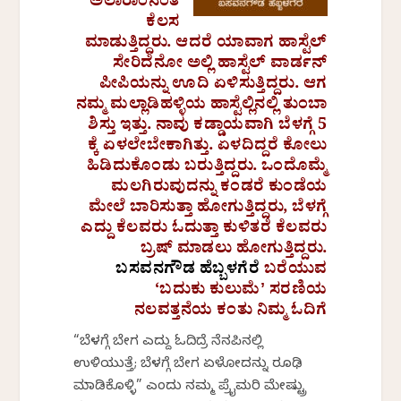
ಅಲಾರಾಂನಂತೆ
ಕೆಲಸ
ಮಾಡುತ್ತಿದ್ದರು. ಆದರೆ ಯಾವಾಗ ಹಾಸ್ಟೆಲ್
ಸೇರಿದೆನೋ ಅಲ್ಲಿ ಹಾಸ್ಟೆಲ್ ವಾರ್ಡನ್
ಪೀಪಿಯನ್ನು ಊದಿ ಏಳಿಸುತ್ತಿದ್ದರು. ಆಗ
ನಮ್ಮ ಮಲ್ಲಾಡಿಹಳ್ಳಿಯ ಹಾಸ್ಟೆಲ್ಲಿನಲ್ಲಿ ತುಂಬಾ
ಶಿಸ್ತು ಇತ್ತು. ನಾವು ಕಡ್ಡಾಯವಾಗಿ ಬೆಳಗ್ಗೆ 5
ಕ್ಕೆ ಏಳಲೇಬೇಕಾಗಿತ್ತು. ಏಳದಿದ್ದರೆ ಕೋಲು
ಹಿಡಿದುಕೊಂಡು ಬರುತ್ತಿದ್ದರು. ಒಂದೊಮ್ಮೆ
ಮಲಗಿರುವುದನ್ನು ಕಂಡರೆ ಕುಂಡೆಯ
ಮೇಲೆ ಬಾರಿಸುತ್ತಾ ಹೋಗುತ್ತಿದ್ದರು, ಬೆಳಗ್ಗೆ
ಎದ್ದು ಕೆಲವರು ಓದುತ್ತಾ ಕುಳಿತರೆ ಕೆಲವರು
ಬ್ರಷ್ ಮಾಡಲು ಹೋಗುತ್ತಿದ್ದರು.
ಬಸವನಗೌಡ ಹೆಬ್ಬಳಗೆರೆ
ಬರೆಯುವ
‘ಬದುಕು ಕುಲುಮೆʼ ಸರಣಿಯ
ನಲವತ್ತನೆಯ ಕಂತು ನಿಮ್ಮ ಓದಿಗೆ
“ಬೆಳಗ್ಗೆ ಬೇಗ ಎದ್ದು ಓದಿದ್ರೆ ನೆನಪಿನಲ್ಲಿ
ಉಳಿಯುತ್ತೆ; ಬೆಳಗ್ಗೆ ಬೇಗ ಏಳೋದನ್ನು ರೂಢಿ
ಮಾಡಿಕೊಳ್ಳಿ” ಎಂದು ನಮ್ಮ ಪ್ರೈಮರಿ ಮೇಷ್ಟ್ರು