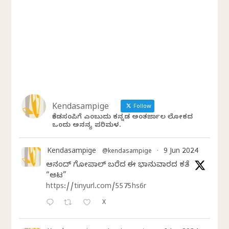
Kendasampige
Follow
ಕೆಂಡಸಂಪಿಗೆ ಎಂಬುದು ಕನ್ನಡ ಅಂತರ್ಜಾಲ ಲೋಕದ
ಒಂದು ಅನನ್ಯ ಪರಿಮಳ.
Kendasampige
9 Jun 2024
@kendasampige
·
ಆನಂದ್‌ ಗೋಪಾಲ್‌ ಬರೆದ ಈ ಭಾನುವಾರದ ಕತೆ
“ಆಟ”
https://tinyurl.com/5575hs6r
X