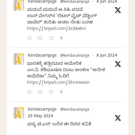
Kendasampige
8 Jun 2024
@kendasampige
·
ಮದುವೆ ಮದುವೆ ಆ ಸಿಹಿ ಪದವೆ
ಲಾಸ್‌ ವೇಗಸ್‌ನ ‘ಲಿಟಲ್ ವೈಟ್ ವೆಡ್ಡಿಂಗ್
ಚಾಪೆಲ್’ ಕುರಿತು ಅಚಲ ಸೇತು ಬರಹ
https://tinyurl.com/2v28abrv
X
Kendasampige
8 Jun 2024
@kendasampige
·
ಭಾರತಕ್ಕೆ ಹತ್ತಿರವಾದ ಅಮೇರಿಕ
ಎಂ.ವಿ. ಶಶಿಭೂಷಣ ರಾಜು ಅಂಕಣ “ಅನೇಕ
ಅಮೆರಿಕಾ” ನಿಮ್ಮ ಓದಿಗೆ
https://tinyurl.com/35mrwwsn
X
Kendasampige
@kendasampige
·
29 May 2024
ಭವ್ಯ ಟಿ.ಎಸ್. ಬರೆದ ಈ ದಿನದ ಕವಿತೆ