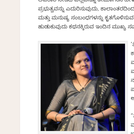
ಅವಕಾಶ ನೀಡದೆ ಎಲ್ಲವನ್ನೂ ತೀರ್ಮಾನಿಸಿ ಹೇಳ
ಪ್ರಭುತ್ವವನ್ನು ಎದುರಿಸುವುದು, ಕಾಲಾಂತರದ
ಮತ್ತು ಮನುಷ್ಯ ಸಂಬಂಧಗಳನ್ನು ವಿಕೃತಗೊಳಿಸು
ಹುಡುಕುವುದು ಕಥನಕ್ಕಿರುವ ಇಂದಿನ ಮುಖ್ಯ ಸ
‘
ವ
ಮ
ಮ
ನ
ಪ
ಅ
“
ಮ