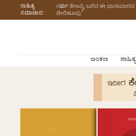
ಸಾಹಿತ್ಯ
ನವೀನ್‌ ತೇಜಸ್ವಿ ಬರೆದ ಈ ಭಾನುವಾರದ 
ಸಮಾಚಾರ:
ಡೇರೆಹೂವು”
ಅಂಕಣ
ಸಾಹಿತ್ಯ