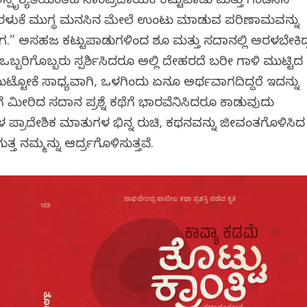
್ಪೃಶ್ಯತೆಯಂತಹ ಸಾಂಪ್ರದಾಯಕ ಕಟ್ಟುಪಾಡು ಮತ್ತು ಗಂಡಸಿನ
ರಳುವಿಕೆ ಮುಗ್ಧ ಮನಸಿನ ಮೇಲೆ ಉಂಟು ಮಾಡುವ ಪರಿಣಾಮವನ್ನು
ಗ.” ಅಸಹಜ ಕಟ್ಟುಪಾಡುಗಳಿಂದ ವಿಶೂ ಮತ್ತು ಸದಾನಲ್ಲಿ ಅರಳಬೇಕಿದ್
ಒಬ್ಬರಿಗೊಬ್ಬರು ಸ್ಪರ್ಶಿಸಿದರೂ ಅಲ್ಲಿ ದೇಹವಿರದೆ ಬರೀ ಗಾಳಿ ಮುಟ್ಟಿದ
ಟ್ಟೋಕೆ ಸಾಧ್ಯವಾಗಿ, ಒಳಗಿಂದು ಏನೂ ಅರ್ಥವಾಗದಿದ್ದರೆ ಇದನ್ನು
ೆ ಮೀರಿದ ಸದಾನ ಪ್ರಶ್ನೆ ಕಥೆಗೆ ಭಾರವೆನಿಸಿದರೂ ಕಾಡುವುದು
ಗಳ ಪ್ರಾದೇಶಿಕ ಮಾತುಗಳ ವಿಭಿನ್ನ ರುಚಿ, ಕಥನವನ್ನು ಜೀವಂತಗೊಳಿಸಿದ
ತ ನಮ್ಮನ್ನು ಆರ್ದ್ರಗೊಳಿಸುತ್ತವೆ.