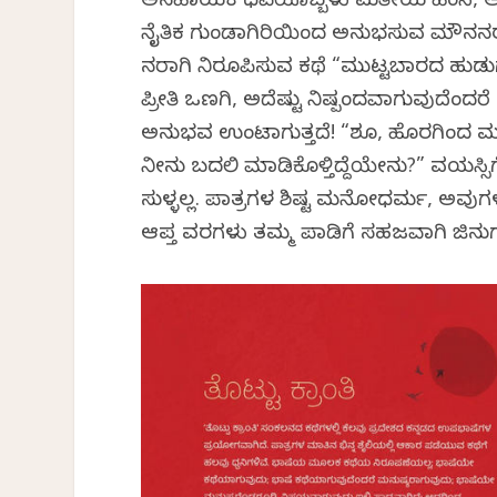
ಅಸಹಾಯಕ ವಿಧವೆಯೊಬ್ಬಳು ಮತೀಯ ಹಿಂಸೆ, ಅಸ
ನೈತಿಕ ಗುಂಡಾಗಿರಿಯಿಂದ ಅನುಭವಿಸುವ ಮೌನನ
ನವಿರಾಗಿ ನಿರೂಪಿಸುವ ಕಥೆ “ಮುಟ್ಟಬಾರದ ಹುಡು
ಪ್ರೀತಿ ಒಣಗಿ, ಅದೆಷ್ಟು ನಿಷ್ಪಂದವಾಗುವುದೆಂದರೆ 
ಅನುಭವ ಉಂಟಾಗುತ್ತದೆ! “ವಿಶೂ, ಹೊರಗಿಂದ ಮು
ನೀನು ಬದಲಿ ಮಾಡಿಕೊಳ್ತಿದ್ದೆಯೇನು?” ವಯಸ್ಸಿಗ
ಸುಳ್ಳಲ್ಲ. ಪಾತ್ರಗಳ ವಿಶಿಷ್ಟ ಮನೋಧರ್ಮ, ಅವು
ಆಪ್ತ ವಿವರಗಳು ತಮ್ಮ ಪಾಡಿಗೆ ಸಹಜವಾಗಿ ಜಿನುಗುತ್