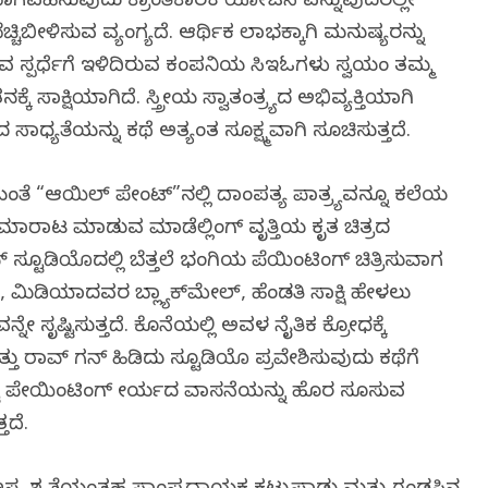
ಾಗವಹಿಸುವುದು ಕ್ರಾಂತಿಕಾರಕ ಯೋಜನೆ ಎನ್ನುವುದರಲ್ಲೇ
ೆಚ್ಚಿಬೀಳಿಸುವ ವ್ಯಂಗ್ಯವಿದೆ. ಆರ್ಥಿಕ ಲಾಭಕ್ಕಾಗಿ ಮನುಷ್ಯರನ್ನು
ುವ ಸ್ಪರ್ಧೆಗೆ ಇಳಿದಿರುವ ಕಂಪನಿಯ ಸಿಇಓಗಳು ಸ್ವಯಂ ತಮ್ಮ
 ಸಾಕ್ಷಿಯಾಗಿದೆ. ಸ್ತ್ರೀಯ ಸ್ವಾತಂತ್ರ್ಯದ ಅಭಿವ್ಯಕ್ತಿಯಾಗಿ
ಧ್ಯತೆಯನ್ನು ಕಥೆ ಅತ್ಯಂತ ಸೂಕ್ಷ್ಮವಾಗಿ ಸೂಚಿಸುತ್ತದೆ.
ೆ “ಆಯಿಲ್ ಪೇಂಟ್”ನಲ್ಲಿ ದಾಂಪತ್ಯ ಪಾವಿತ್ರ್ಯವನ್ನೂ ಕಲೆಯ
ರಾಟ ಮಾಡುವ ಮಾಡೆಲ್ಲಿಂಗ್ ವೃತ್ತಿಯ ವಿಕೃತ ಚಿತ್ರದ
್ ಸ್ಟೂಡಿಯೊದಲ್ಲಿ ಬೆತ್ತಲೆ ಭಂಗಿಯ ಪೆಯಿಂಟಿಂಗ್ ಚಿತ್ರಿಸುವಾಗ
ಿಡಿಯಾದವರ ಬ್ಲ್ಯಾಕ್‌ಮೇಲ್, ಹೆಂಡತಿ ಸಾಕ್ಷಿ ಹೇಳಲು
ೇ ಸೃಷ್ಟಿಸುತ್ತದೆ. ಕೊನೆಯಲ್ಲಿ ಅವಳ ನೈತಿಕ ಕ್ರೋಧಕ್ಕೆ
ು ರಾವ್ ಗನ್ ಹಿಡಿದು ಸ್ಟೂಡಿಯೊ ಪ್ರವೇಶಿಸುವುದು ಕಥೆಗೆ
ಟ್ಟ ಪೇಯಿಂಟಿಂಗ್ ವೀರ್ಯದ ವಾಸನೆಯನ್ನು ಹೊರ ಸೂಸುವ
ತದೆ.