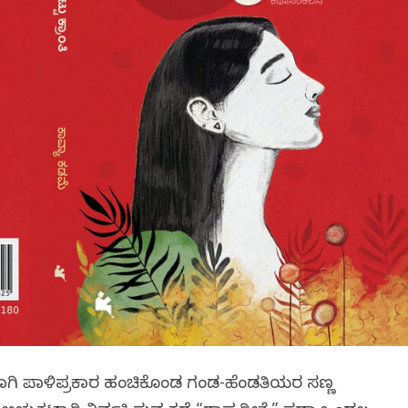
ಾಗಿ ಪಾಳಿಪ್ರಕಾರ ಹಂಚಿಕೊಂಡ ಗಂಡ-ಹೆಂಡತಿಯರ ಸಣ್ಣ