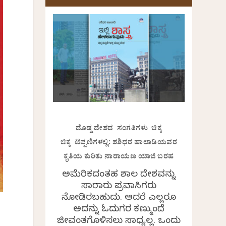
ದೊಡ್ಡ ದೇಶದ ಸಂಗತಿಗಳು ಚಿಕ್ಕ
ಚಿಕ್ಕ ಟಿಪ್ಪಣಿಗಳಲ್ಲಿ: ಶಶಿಧರ ಹಾಲಾಡಿಯವರ
ಕೃತಿಯ ಕುರಿತು ನಾರಾಯಣ ಯಾಜಿ ಬರಹ
ಅಮೆರಿಕದಂತಹ ವಿಶಾಲ ದೇಶವನ್ನು
ಸಾವಿರಾರು ಪ್ರವಾಸಿಗರು
ನೋಡಿರಬಹುದು. ಆದರೆ ಎಲ್ಲರೂ
ಅದನ್ನು ಓದುಗರ ಕಣ್ಮುಂದೆ
ಜೀವಂತಗೊಳಿಸಲು ಸಾಧ್ಯವಿಲ್ಲ. ಒಂದು