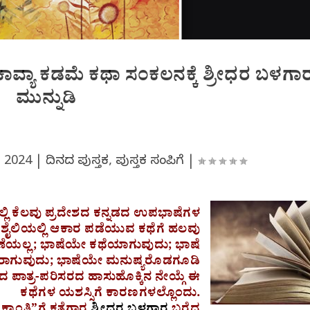
 ಕಾವ್ಯಾ ಕಡಮೆ ಕಥಾ ಸಂಕಲನಕ್ಕೆ ಶ್ರೀಧರ ಬಳಗಾ
ಮುನ್ನುಡಿ
, 2024
|
ದಿನದ ಪುಸ್ತಕ
,
ಪುಸ್ತಕ ಸಂಪಿಗೆ
|
ಲ್ಲಿ ಕೆಲವು ಪ್ರದೇಶದ ಕನ್ನಡದ ಉಪಭಾಷೆಗಳ
ನ ಶೈಲಿಯಲ್ಲಿ ಆಕಾರ ಪಡೆಯುವ ಕಥೆಗೆ ಹಲವು
ೆಯಲ್ಲ; ಭಾಷೆಯೇ ಕಥೆಯಾಗುವುದು; ಭಾಷೆ
ಯರಾಗುವುದು; ಭಾಷೆಯೇ ಮನುಷ್ಯರೊಡಗೂಡಿ
ಂದ ಪಾತ್ರ-ಪರಿಸರದ ಹಾಸುಹೊಕ್ಕಿನ ನೇಯ್ಗೆ ಈ
ಕಥೆಗಳ ಯಶಸ್ಸಿಗೆ ಕಾರಣಗಳಲ್ಲೊಂದು.