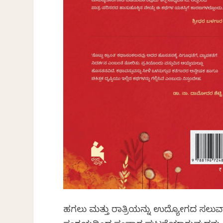
ಹಗಲು ಮತ್ತು ರಾತ್ರಿಯನ್ನು ಉದ್ಯೋಗದ ಸಲುವ