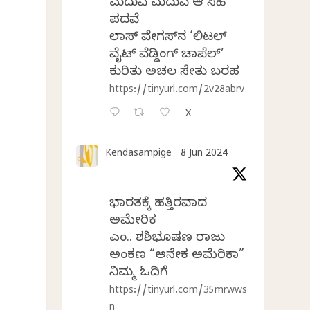
ಮದುವೆ ಮದುವೆ ಆ ಸಿಹಿ
ಪದವೆ
ಲಾಸ್‌ ವೇಗಸ್‌ನ ‘ಲಿಟಲ್
ವೈಟ್ ವೆಡ್ಡಿಂಗ್ ಚಾಪೆಲ್’
ಕುರಿತು ಅಚಲ ಸೇತು ಬರಹ
https://tinyurl.com/2v28abrv
X
Kendasampige
8 Jun 2024
ಭಾರತಕ್ಕೆ ಹತ್ತಿರವಾದ
ಅಮೇರಿಕ
ಎಂ.ವಿ. ಶಶಿಭೂಷಣ ರಾಜು
ಅಂಕಣ “ಅನೇಕ ಅಮೆರಿಕಾ”
ನಿಮ್ಮ ಓದಿಗೆ
https://tinyurl.com/35mrwws
n