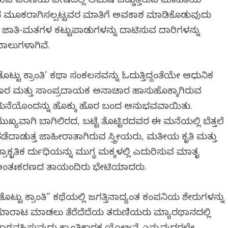
ುವ ವಿವರಣೆಯ ವೇಷದಲ್ಲಿ ಆಮಿಷ ಒಡ್ಡುತ್ತಿರುವ ಮಾಹಿತಿಯ
ಿಂದ ಮೂಕರಾಗಿಸಲ್ಪಟ್ಟವರ ಮಾತಿಗೆ ಅವಕಾಶ ಮಾಡಿಕೊಡುವುದು
ವ ಜಾತಿ-ಮತಗಳ ಕಟ್ಟುಪಾಡುಗಳನ್ನು ದಾಟಿಸುವ ದಾರಿಗಳನ್ನು
ವಾಲುಗಳಾಗಿವೆ.
ತೊಟ್ಟು ಕ್ರಾಂತಿ’ ಕಥಾ ಸಂಕಲನವನ್ನು ಓದುತ್ತಿದ್ದಂತೆಯೇ ಆಧುನಿಕ
ಿಕಾರ ಮತ್ತು ಸಾಂಪ್ರದಾಯಕ ಅನಾಚಾರ ಹಾಸುಹೊಕ್ಕಾಗಿರುವ
ನೆಯೊಂದನ್ನು ಹೊಕ್ಕು ಹೊರ ಬಂದ ಅನುಭವವಾಯಿತು.
ುಖ್ಯವಾಗಿ ಬಾಗಿಲಿರದ, ಬಟ್ಟೆ ತೊಟ್ಟಿರದವರ ಈ ಮನೆಯಲ್ಲಿ ಬೆತ್ತಲೆ
ಡೆದಾಡುತ್ತ ಜಾಹೀರಾತಾಗಿರುವ ಸ್ತ್ರೀಯರು, ಮತೀಯ ವಿಕೃತಿ ಮತ್ತು
್ರಾಕೃತಿಕ ದುರ್ವಿಧಿಯನ್ನು ಮುಗ್ಧ ಮಕ್ಕಳಲ್ಲಿ ಎದುರಿಸುವ ಮಾತೃ
ಂತಃಕರಣದ ತಾಯಂದಿರು ಭೇಟಿಯಾದರು.
ತೊಟ್ಟು ಕ್ರಾಂತಿ” ಕಥೆಯಲ್ಲಿ ಜಗತ್ತಿನಾದ್ಯಂತ ಕಂಪನಿಯ ಶೇರುಗಳನ್ನು
ಾರಾಟ ಮಾಡಲು ತೆರೆದೆದೆಯ ತರುಣಿಯರು ಮ್ಯಾರಥಾನದಲ್ಲಿ