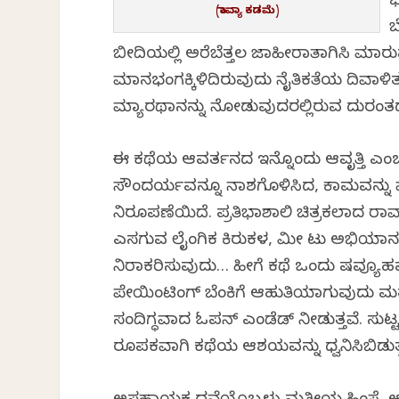
ಭ
(ಕಾವ್ಯಾ ಕಡಮೆ)
ಬ
ಬೀದಿಯಲ್ಲಿ ಅರೆಬೆತ್ತಲ ಜಾಹೀರಾತಾಗಿಸಿ ಮಾರ
ಮಾನಭಂಗಕ್ಕಿಳಿದಿರುವುದು ನೈತಿಕತೆಯ ದಿವಾಳಿತನಕ್ಕೆ
ಮ್ಯಾರಥಾನನ್ನು ನೋಡುವುದರಲ್ಲಿರುವ ದುರಂತದ ಸಾ
ಈ ಕಥೆಯ ಆವರ್ತನದ ಇನ್ನೊಂದು ಆವೃತ್ತಿ ಎಂಬಂತ
ಸೌಂದರ್ಯವನ್ನೂ ನಾಶಗೊಳಿಸಿದ, ಕಾಮವನ್ನು ಮಾ
ನಿರೂಪಣೆಯಿದೆ. ಪ್ರತಿಭಾಶಾಲಿ ಚಿತ್ರಕಲಾವಿದ ರಾವ
ಎಸಗುವ ಲೈಂಗಿಕ ಕಿರುಕಳ, ಮೀ ಟು ಅಭಿಯಾನ, ಮ
ನಿರಾಕರಿಸುವುದು… ಹೀಗೆ ಕಥೆ ಒಂದು ವಿಷವ್ಯೂಹವನ್ನ
ಪೇಯಿಂಟಿಂಗ್ ಬೆಂಕಿಗೆ ಆಹುತಿಯಾಗುವುದು ಮತ್ತ
ಸಂದಿಗ್ಧವಾದ ಓಪನ್ ಎಂಡೆಡ್ ನೀಡುತ್ತವೆ. ಸು
ರೂಪಕವಾಗಿ ಕಥೆಯ ಆಶಯವನ್ನು ಧ್ವನಿಸಿಬಿಡುತ್