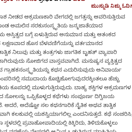
್ರಾಂತಿ”ಗೆ ಕತೆಗಾರ
ಶ್ರೀಧರ ಬಳಗಾರ
ಬರೆದ
ಮುನ್ನುಡಿ ನಿಮ್ಮ ಓದಿಗ
ಾಶ ನೀಡದ ಆಕ್ರಮಣಕಾರಿ ವೇಗದಲ್ಲಿ ಜಗತ್ತನ್ನು ಆವರಿಸುತ್ತಿರುವ
ುಗೊಂಡ ಅಮಲಿನ ಸರಕುಸಂಸ್ಕೃತಿಯ ಜನ್ಮಜಾತೆಯಾದ
 ಅಸ್ತಿತ್ವದ ಬಗ್ಗೆ ಏಳುತ್ತಿರುವ ಅನುಮಾನ ಮತ್ತು ಆತಂಕದ
ವ ವಿಲಕ್ಷಣವಾದ ಹೊಸ ಬೆಳವಣಿಗೆಯನ್ನು ವರ್ತಮಾನದ
ತಾತ್ವಿಕ ನಿಲುವು ಮತ್ತು ತಂತ್ರಗಳು ಜಾಗತಿಕ ಬೃಹತ್ ವ್ಯಾಪಾರಿ
ಗಿರುವುದು ಸೋಜಿಗದ ವಾಸ್ತವವಾಗಿದೆ. ಮನುಷ್ಯನ ವ್ಯಕ್ತಿತ್ವದ
ರುವ ಗ್ರಾಹಕಸಂಸ್ಕೃತಿಯನ್ನು ಕಥನ ಎದುರಿಸುವುದು ಅನಿವಾರ್ಯ
ಂಪರಿನಲ್ಲಿ ಸಮುದಾಯ ಕೊಚ್ಚಿಹೋಗುವುದರಕ್ಕಿಂತಲೂ ಹೆಚ್ಚು
ಯ ಕೂಪದಲ್ಲಿ ಮುಳುಗುತ್ತಿರುವುದು. ಬಾಹ್ಯ ಶಕ್ತಿಗಳ ಆಕ್ರಮಣಗಳ
ದ ಸೋಲನ್ನು ಒಪ್ಪಿಕೊಳ್ಳದ ಕಥೆಗಳು ಸಂಪೂರ್ಣ ದಿಗ್ವಿಜಯ
ಿವೆ. ಆದರೆ, ಅದೆಷ್ಟೋ ಸಲ ಕಥನಗಾರಿಕೆ ನೈತಿಕ ಅಥವ ತಾತ್ವಿಕ
ಾಗಿ ಕಲಕುವಲ್ಲಿ ಯಶಸ್ವಿಯಾಗಲಿಲ್ಲ ಎಂದನಿಸುತ್ತದೆ. ಕಥೆ ಸಂಚರಿಸಿ
ಥಳದಲ್ಲಿ ಪ್ರವಾಹೋಪಾದಿಯಲ್ಲಿ ಕಿಕ್ಕಿರಿದು, ತಿಳಿದುಕೊಳ್ಳಲು