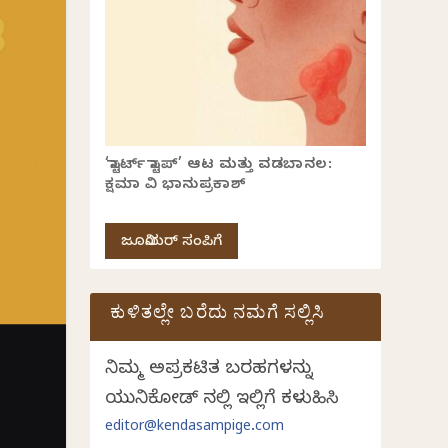
‘ಸ್ಟಾರ್ಟ್ ಸ್ಟಾಪ್’ ಆಟ ಮತ್ತು ವಡಬಾನಲ:
ಕ್ಷಮಾ ವಿ ಭಾನುಪ್ರಕಾಶ್
ಜೂನಿಯರ್ ಸಂಪಿಗೆ
ಕುಳಿತಲ್ಲೇ ಬರೆದು ನಮಗೆ ಸಲ್ಲಿಸಿ
ನಿಮ್ಮ ಅಪ್ರಕಟಿತ ಬರಹಗಳನ್ನು
ಯುನಿಕೋಡ್ ನಲ್ಲಿ ಇಲ್ಲಿಗೆ ಕಳುಹಿಸಿ
editor@kendasampige.com