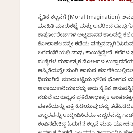
ಕಾವ್ಯಾ ಕಡಮೆ
ಕಥಾ ಸಂಕಲನ “ತೊಟ್ಟು ಕ
ನೈತಿಕ ಕಲ್ಪನೆಗೆ (Moral Imagination) ಅವಕ
ಮಾಹಿತಿ ಮಾರುಕಟ್ಟೆ ಮತ್ತು ಅದರಿಂದ ರೂಪ
ಕಾರ್ಪೋರೇಟ್‌ಗಳ ಅಟ್ಟಹಾಸದ ಕಾಲದಲ್ಲಿ ಕಲೆಯ
ಕೋಲಾಹಲವನ್ನೇ ಕಥೆಯ ವಸ್ತುವನ್ನಾಗಿರಿಸಿರು
ಬರೆವಣಿಗೆಯಲ್ಲಿ ನಾವು ಕಾಣುತ್ತಿದ್ದೇವೆ. ಕಥೆಗಳ 
ಸಂಸ್ಥೆಗಳ ವಿಮರ್ಶಾತ್ಮಕ ನೋಟಗಳ ಉತ್ಪಾದನೆಯಾ
ಅಸ್ಮಿತೆಯನ್ನೇ ನುಂಗಿ ಹಾಕುವ ಹವಣಿಕೆಯಲ್ಲಿ
ವಿಧಿಯಾಗಿದೆ. ಮಾರುಕಟ್ಟೆಯ ಭೌತಿಕ ಭೋಗದ ಮ
ಅಪಾಯಕಾರಿಯಾದದ್ದು ಅದು ನೈತಿಕ ಅನುಪಸ್ಥಿತಿ
ನಡುವೆ ಮನುಷ್ಯನ ಪ್ರತಿರೋಧಾತ್ಮಕ ಅಂತಃಸತ್ವ
ಪತಾಕೆಯನ್ನು ಎತ್ತಿ ಹಿಡಿಯುವುದನ್ನು ತಡೆಹಿಡಿದ
ಎಚ್ಚರವನ್ನು ಉದ್ದೀಪಿಸಿದರೂ ಎಚ್ಚರವನ್ನು ಗಾಢವ
ಕಂಪಿಸಬೇಕಿದ್ದ ಓದುಗನ ಕಲ್ಪನೆ ಮತ್ತು ಯೋಚನಾ ಸ್