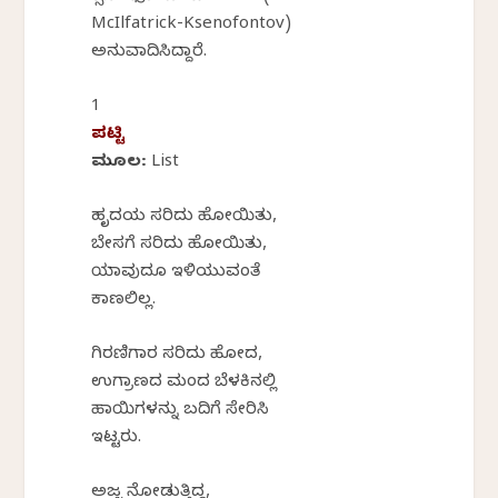
McIlfatrick-Ksenofontov)
ಅನುವಾದಿಸಿದ್ದಾರೆ.
1
ಪಟ್ಟಿ
ಮೂಲ: List
ಹೃದಯ ಸರಿದು ಹೋಯಿತು,
ಬೇಸಗೆ ಸರಿದು ಹೋಯಿತು,
ಯಾವುದೂ ಇಳಿಯುವಂತೆ
ಕಾಣಲಿಲ್ಲ.
ಗಿರಣಿಗಾರ ಸರಿದು ಹೋದ,
ಉಗ್ರಾಣದ ಮಂದ ಬೆಳಕಿನಲ್ಲಿ
ಹಾಯಿಗಳನ್ನು ಬದಿಗೆ ಸೇರಿಸಿ
ಇಟ್ಟರು.
ಅಜ್ಜ ನೋಡುತ್ತಿದ್ದ,