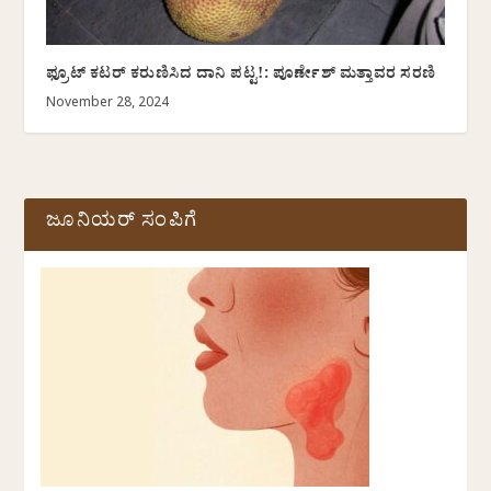
ಫ್ರೂಟ್ ಕಟರ್ ಕರುಣಿಸಿದ ದಾನಿ ಪಟ್ಟ!: ಪೂರ್ಣೇಶ್‌ ಮತ್ತಾವರ ಸರಣಿ
November 28, 2024
ಜೂನಿಯರ್ ಸಂಪಿಗೆ