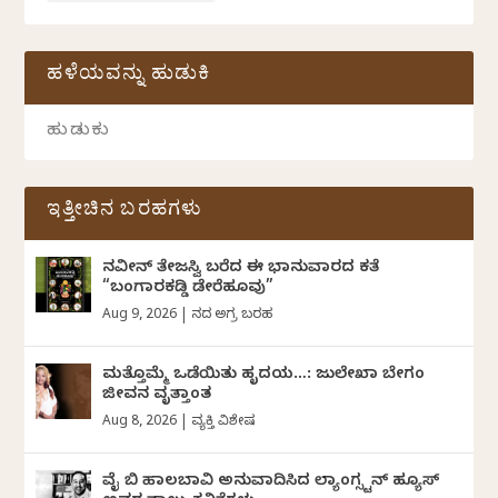
ಹಳೆಯವನ್ನು ಹುಡುಕಿ
ಇತ್ತೀಚಿನ ಬರಹಗಳು
ನವೀನ್‌ ತೇಜಸ್ವಿ ಬರೆದ ಈ ಭಾನುವಾರದ ಕತೆ
“ಬಂಗಾರಕಡ್ಡಿ ಡೇರೆಹೂವು”
Aug 9, 2026
|
ದಿನದ ಅಗ್ರ ಬರಹ
ಮತ್ತೊಮ್ಮೆ ಒಡೆಯಿತು ಹೃದಯ…: ಜುಲೇಖಾ ಬೇಗಂ
ಜೀವನ ವೃತ್ತಾಂತ
Aug 8, 2026
|
ವ್ಯಕ್ತಿ ವಿಶೇಷ
ವೈ ಬಿ ಹಾಲಬಾವಿ ಅನುವಾದಿಸಿದ ಲ್ಯಾಂಗ್ಸ್ಟನ್ ಹ್ಯೂಸ್