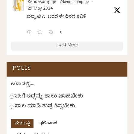
Kendasampige
@kendasampige
·
29 May 2024
ಭವ್ಯ ಟಿ.ಎಸ್. ಬರೆದ ಈ ದಿನದ ಕವಿತೆ
X
Load More
POLLS
ಬದುಕಿನಲ್ಲಿ....
ಹಾಸಿಗೆ ಇದ್ದಷ್ಟು ಕಾಲು ಚಾಚಬೇಕು
ಸಾಲ ಮಾಡಿ ತುಪ್ಪ ತಿನ್ನಬೇಕು
ಫಲಿತಾಂಶ