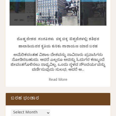
ದೊಡ್ಡ ದೇಶದ ಸಂಗತಿಗಳು ಚಿಕ್ಕ ಚಿಕ್ಕ ಟಿಪ್ಪಣಿಗಳಲ್ಲಿ: ಶಶಿಧರ
ಹಾಲಾಡಿಯವರ ಕೃತಿಯ ಕುರಿತು ನಾರಾಯಣ ಯಾಜಿ ಬರಹ
ಅಮೆರಿಕದಂತಹ ವಿಶಾಲ ದೇಶವನ್ನು ಸಾವಿರಾರು ಪ್ರವಾಸಿಗರು
ನೋಡಿರಬಹುದು. ಆದರೆ ಎಲ್ಲರೂ ಅದನ್ನು ಓದುಗರ ಕಣ್ಮುಂದೆ
ಜೀವಂತಗೊಳಿಸಲು ಸಾಧ್ಯವಿಲ್ಲ. ಒಂದು ಸ್ಥಳದ ಸೌಂದರ್ಯವನ್ನು
ವರ್ಣಿಸುವುದು ಸುಲಭ; ಆದರೆ ಆ...
Read More
ಬರಹ ಭಂಡಾರ