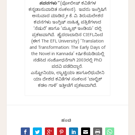
ಕವನಗಳು”
(ಪೋಲೀಷ್‌ ಕವಿತೆಗಳ
ಕನ್ನಡಾನುವಾದಿತ ಸಂಕಲನ). ಇವರು ಇಂಗ್ಲಿಷಿಗೆ
ಅನುವಾದ ಮಾಡಿದ ಶ್ರೀ ಕೆ. ವಿ. ತಿರುಮಲೇಶರ
ಕವನಗಳು ಇಂಗ್ಲಿಷ್ ಸಾಹಿತ್ಯ ಪತ್ರಿಕೆಗಳಾದ
‘ಸೆಷುರೆ’ ಹಾಗೂ ‘ಮ್ಯೂಜ಼್ ಇಂಡಿಯ’ ದಲ್ಲಿ
ಪ್ರಕಟವಾಗಿವೆ. ಹೈದರಾಬಾದಿನ CIEFLನಿಂದ
(ಈಗ The EFL University) ‘Translation
and Transformation: The Early Days of
the Novel in Kannada’ ಶೀರ್ಷಿಕೆಯಡಿಯಲ್ಲಿ
ನಡೆಸಿದ ಸಂಶೋಧನೆಗಾಗಿ 2003ರಲ್ಲಿ PhD
ಪದವಿ ಪಡೆದಿದ್ದಾರೆ.
ಎಸ್ಟೋನಿಯಾ, ಲ್ಯಾಟ್ವಿಯಾ ಹಾಗೂಲಿಥುವೇನಿ
ಯಾ ದೇಶದ ಕವಿತೆಗಳ ಸಂಕಲನ ‘ಬಾಲ್ಟಿಕ್
ಕಡಲ ಗಾಳಿ’ ಇತ್ತೀಚೆಗೆ ಪ್ರಕಟವಾಗಿದೆ.
ಹಂಚಿ