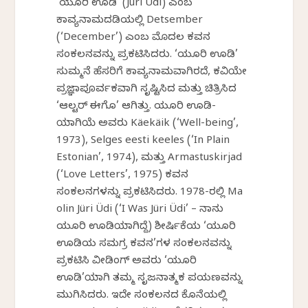
‘ಯೂರಿ ಊಡಿ’ (Jüri Üdi) ಎಂಬ
ಕಾವ್ಯನಾಮದಡಿಯಲ್ಲಿ Detsember
(‘December’) ಎಂಬ ಮೊದಲ ಕವನ
ಸಂಕಲನವನ್ನು ಪ್ರಕಟಿಸಿದರು. ‘ಯೂರಿ ಊಡಿ’
ಸುಮ್ಮನೆ ಹೆಸರಿಗೆ ಕಾವ್ಯನಾಮವಾಗಿರದೆ, ಕವಿಯೇ
ಪ್ರಜ್ಞಾಪೂರ್ವಕವಾಗಿ ಸೃಷ್ಟಿಸಿದ ಮತ್ತು ಚಿತ್ರಿಸಿದ
‘ಆಲ್ಟರ್ ಈಗೊ’ ಆಗಿತ್ತು. ಯೂರಿ ಊಡಿ-
ಯಾಗಿಯೆ ಅವರು Käekäik (‘Well-being’,
1973), Selges eesti keeles (‘In Plain
Estonian’, 1974), ಮತ್ತು Armastuskirjad
(‘Love Letters’, 1975) ಕವನ
ಸಂಕಲನಗಳನ್ನು ಪ್ರಕಟಿಸಿದರು. 1978-ರಲ್ಲಿ Ma
olin Jüri Üdi (‘I Was Jüri Üdi’ – ನಾನು
ಯೂರಿ ಊಡಿಯಾಗಿದ್ದೆ) ಶೀರ್ಷಿಕೆಯ ‘ಯೂರಿ
ಊಡಿಯ ಸಮಗ್ರ ಕವನ’ಗಳ ಸಂಕಲನವನ್ನು
ಪ್ರಕಟಿಸಿ ವೀಡಿಂಗ್ ಅವರು ‘ಯೂರಿ
ಊಡಿ’ಯಾಗಿ ತಮ್ಮ ಸೃಜನಾತ್ಮಕ ಪಯಣವನ್ನು
ಮುಗಿಸಿದರು. ಇದೇ ಸಂಕಲನದ ಕೊನೆಯಲ್ಲಿ