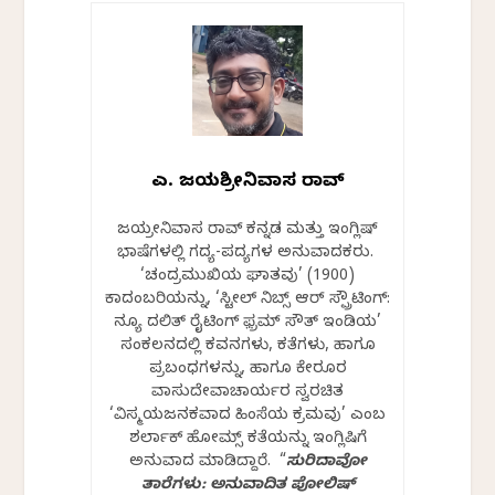
ಎಸ್. ಜಯಶ್ರೀನಿವಾಸ ರಾವ್
ಜಯಶ್ರೀನಿವಾಸ ರಾವ್ ಕನ್ನಡ ಮತ್ತು ಇಂಗ್ಲಿಷ್
ಭಾಷೆಗಳಲ್ಲಿ ಗದ್ಯ-ಪದ್ಯಗಳ ಅನುವಾದಕರು.
‘ಚಂದ್ರಮುಖಿಯ ಘಾತವು’ (1900)
ಕಾದಂಬರಿಯನ್ನು, ‘ಸ್ಟೀಲ್ ನಿಬ್ಸ್ ಆರ್ ಸ್ಪ್ರೌಟಿಂಗ್:
ನ್ಯೂ ದಲಿತ್ ರೈಟಿಂಗ್ ಫ಼್ರಮ್ ಸೌತ್ ಇಂಡಿಯ’
ಸಂಕಲನದಲ್ಲಿ ಕವನಗಳು, ಕತೆಗಳು, ಹಾಗೂ
ಪ್ರಬಂಧಗಳನ್ನು, ಹಾಗೂ ಕೇರೂರ
ವಾಸುದೇವಾಚಾರ್ಯರ ಸ್ವರಚಿತ
‘ವಿಸ್ಮಯಜನಕವಾದ ಹಿಂಸೆಯ ಕ್ರಮವು’ ಎಂಬ
ಶರ್ಲಾಕ್ ಹೋಮ್ಸ್ ಕತೆಯನ್ನು ಇಂಗ್ಲಿಷಿಗೆ
ಅನುವಾದ ಮಾಡಿದ್ದಾರೆ. “
ಸುರಿದಾವೋ
ತಾರೆಗಳು: ಅನುವಾದಿತ ಪೋಲಿಷ್