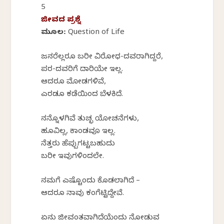
5
ಜೀವದ ಪ್ರಶ್ನೆ
ಮೂಲ: Question of Life
ಜನರೆಲ್ಲರೂ ಬರೀ ವಿರೋಧ-ದವರಾಗಿದ್ದರೆ,
ಪರ-ದವರಿಗೆ ದಾರಿಯೇ ಇಲ್ಲ.
ಆದರೂ ಮೋಡಗಳಿವೆ,
ಎರಡೂ ಕಡೆಯಿಂದ ಬೆಳಕಿದೆ.
ನನ್ನೊಳಗಿವೆ ತುಚ್ಛ ಯೋಚನೆಗಳು,
ಹೂವಿಲ್ಲ, ಕಾಂಡವೂ ಇಲ್ಲ.
ನೆತ್ತರು ಹೆಪ್ಪುಗಟ್ಟಬಹುದು
ಬರೀ ಇವುಗಳಿಂದಲೇ.
ನಮಗೆ ಎಷ್ಟೊಂದು ಕೊಡಲಾಗಿದೆ –
ಆದರೂ ನಾವು ಕಂಗೆಟ್ಟಿದ್ದೇವೆ.
ಏನು ಜೀವಂತವಾಗಿದೆಯೆಂದು ನೋಡುವ