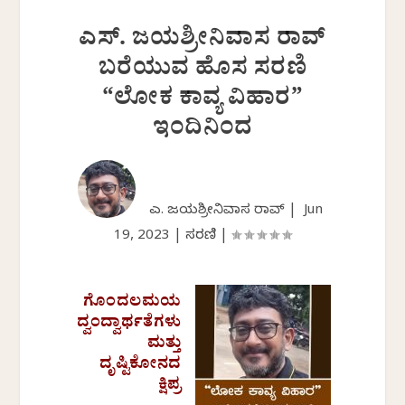
ಎಸ್. ಜಯಶ್ರೀನಿವಾಸ ರಾವ್
ಬರೆಯುವ ಹೊಸ ಸರಣಿ
“ಲೋಕ ಕಾವ್ಯ ವಿಹಾರ”
ಇಂದಿನಿಂದ
ಎಸ್. ಜಯಶ್ರೀನಿವಾಸ ರಾವ್ |
Jun
19, 2023
|
ಸರಣಿ
|
ಗೊಂದಲಮಯ
ದ್ವಂದ್ವಾರ್ಥತೆಗಳು
ಮತ್ತು
ದೃಷ್ಟಿಕೋನದ
ಕ್ಷಿಪ್ರ