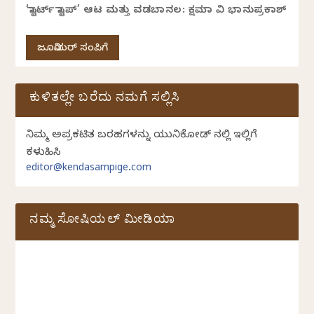
‘ಸ್ಟಾರ್ಟ್ ಸ್ಟಾಪ್’ ಆಟ ಮತ್ತು ವಡಬಾನಲ: ಕ್ಷಮಾ ವಿ ಭಾನುಪ್ರಕಾಶ್
ಜೂನಿಯರ್ ಸಂಪಿಗೆ
ಕುಳಿತಲ್ಲೇ ಬರೆದು ನಮಗೆ ಸಲ್ಲಿಸಿ
ನಿಮ್ಮ ಅಪ್ರಕಟಿತ ಬರಹಗಳನ್ನು ಯುನಿಕೋಡ್ ನಲ್ಲಿ ಇಲ್ಲಿಗೆ
ಕಳುಹಿಸಿ
editor@kendasampige.com
ನಮ್ಮ ಸೋಷಿಯಲ್‌ ಮೀಡಿಯಾ