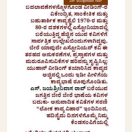
ಬದಲಾವಣೆಗಳನ್ನೊಳಗೊಂಡ ವೀಡಿಂಗ್-ರ
ವಿಕೇಂದ್ರಿತ, ಸಾಂಕೇತಿಕ ಮತ್ತು
ಬಹುತಾರ್ಕಿಕ ಕಾವ್ಯಶೈಲಿ 1970-ರ ಮತ್ತು
80-ರ ದಶಕಗಳಲ್ಲಿ ಎಸ್ಟೋನಿಯಾದಲ್ಲಿ
ಬರೆಯುತ್ತಿದ್ದ ಹೆಚ್ಚಿನ ಯುವ ಕವಿಗಳಿಗೆ
ಸಾರ್ವತ್ರಿಕ ಉಲ್ಲೇಖಬಿಂದುಗಳಾಗಿದ್ದವು.
ಬೇರೆ ಯಾವುದೇ ಎಸ್ಟೋನಿಯನ್ ಕವಿ ಈ
ತರಹದ ಅನುಕರಣೆಗಳ, ಪ್ರಸ್ತಾಪಗಳ ಮತ್ತು
ಮರುರೂಪಿಸುವಿಕೆಗಳ ಹರಿವನ್ನು ಸೃಷ್ಟಿಸಿಲ್ಲ:
ಯುಹಾನ್ ವೀಡಿಂಗ್ ತಯಾರಿಸಿದ ಕಾವ್ಯದ
ಅಚ್ಚಿನಲ್ಲಿ ಒಂದು ಇಡೀ ಪೀಳಿಗೆಯ
ಕಾವ್ಯಭಾಷೆ ರೂಪುಗೊಂಡಿತು.
ಎಸ್.‌ ಜಯಶ್ರೀನಿವಾಸ ರಾವ್
ಬರೆಯುವ
ಜಗತ್ತಿನ ಬೇರೆ ಬೇರೆ ಭಾಷೆಯ‌ ಕವಿಗಳ
ಬದುಕು- ಅನುವಾದಿತ ಕವಿತೆಗಳ ಸರಣಿ
“ಲೋಕ ಕಾವ್ಯ ವಿಹಾರ” ಇಂದಿನಿಂದ,
ಹದಿನೈದು ದಿನಗಳಿಗೊಮ್ಮೆ ನಿಮ್ಮ
ಕೆಂಡಸಂಪಿಗೆಯಲ್ಲಿ