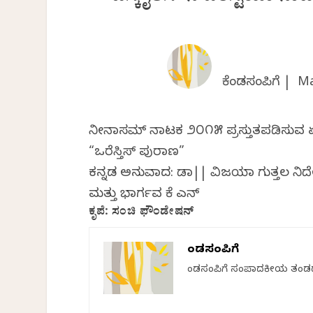
ಕೆಂಡಸಂಪಿಗೆ |
Ma
ನೀನಾಸಮ್ ನಾಟಕ ೨೦೧೫‌ ಪ್ರಸ್ತುತಪಡಿಸುವ ಏಸ
“ಒರೆಸ್ತಿಸ್ ಪುರಾಣ”
ಕನ್ನಡ ಅನುವಾದ: ಡಾ|| ವಿಜಯಾ ಗುತ್ತಲ ನಿರ
ಮತ್ತು ಭಾರ್ಗವ ಕೆ ಎನ್
ಕೃಪೆ: ಸಂಚಿ ಫೌಂಡೇಷನ್
ಕೆಂಡಸಂಪಿಗೆ
ಕೆಂಡಸಂಪಿಗೆ ಸಂಪಾದಕೀಯ ತಂಡ