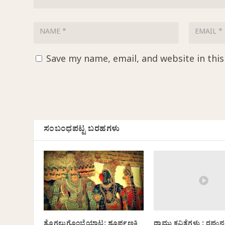
Save my name, email, and website in thi
ಸಂಬಂಧಪಟ್ಟ ಬರಹಗಳು
ರಾಮು ಕವಿತೆಗಳು : ರಘು
ತೊಗಲುಗೊಂಬೆಯಾಟ: ಶೂರ್ಪಣಕಿ