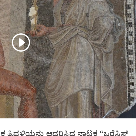
ಕ ತ್ರಿವಳಿಯನ್ನು ಆಧರಿಸಿದ ನಾಟಕ “ಒರೆಸ್ತಿಸ್