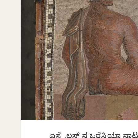
ಏಸ್ಕೈಲಸ್‌ ನ ಒರೆಸ್ಟಿಯಾ ನಾಟ