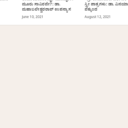
ಮೂರು ಸಾವಿರವೇ?: ಡಾ.
ಸ್ತ್ರೀ ಪಾತ್ರಗಳು: ಡಾ. ವಿನಯ
ಮಹಾಬಲೇಶ್ವರರಾವ್‌ ಉಪನ್ಯಾಸ
ವಕ್ಕುಂದ
June 10, 2021
August 12, 2021