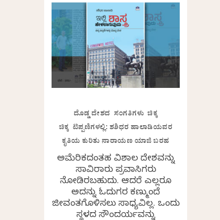
ದೊಡ್ಡ ದೇಶದ ಸಂಗತಿಗಳು ಚಿಕ್ಕ
ಚಿಕ್ಕ ಟಿಪ್ಪಣಿಗಳಲ್ಲಿ: ಶಶಿಧರ ಹಾಲಾಡಿಯವರ
ಕೃತಿಯ ಕುರಿತು ನಾರಾಯಣ ಯಾಜಿ ಬರಹ
ಅಮೆರಿಕದಂತಹ ವಿಶಾಲ ದೇಶವನ್ನು
ಸಾವಿರಾರು ಪ್ರವಾಸಿಗರು
ನೋಡಿರಬಹುದು. ಆದರೆ ಎಲ್ಲರೂ
ಅದನ್ನು ಓದುಗರ ಕಣ್ಮುಂದೆ
ಜೀವಂತಗೊಳಿಸಲು ಸಾಧ್ಯವಿಲ್ಲ. ಒಂದು
ಸ್ಥಳದ ಸೌಂದರ್ಯವನ್ನು