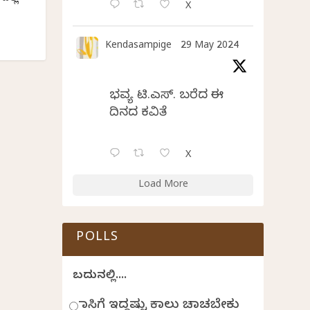
X
ಾ
Kendasampige
29 May 2024
ಭವ್ಯ ಟಿ.ಎಸ್. ಬರೆದ ಈ
ದಿನದ ಕವಿತೆ
X
Load More
POLLS
ಬದುಕಿನಲ್ಲಿ....
ಹಾಸಿಗೆ ಇದ್ದಷ್ಟು ಕಾಲು ಚಾಚಬೇಕು