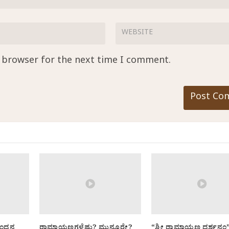
s browser for the next time I comment.
ನಂದನ
ರಾಮಾಯಣಗಳೆಷ್ಟು? ಮುನ್ನೂರೇ?
“ಶ್ರೀ ರಾಮಾಯಣ ದರ್ಶನಂ”ದ