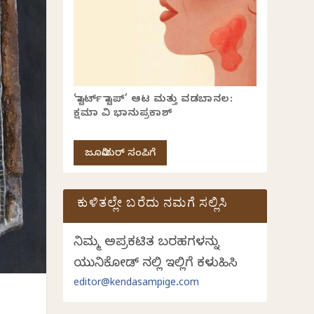
‘ಸ್ಟಾರ್ಟ್ ಸ್ಟಾಪ್’ ಆಟ ಮತ್ತು ವಡಬಾನಲ:
ಕ್ಷಮಾ ವಿ ಭಾನುಪ್ರಕಾಶ್
ಜೂನಿಯರ್ ಸಂಪಿಗೆ
ಕುಳಿತಲ್ಲೇ ಬರೆದು ನಮಗೆ ಸಲ್ಲಿಸಿ
ನಿಮ್ಮ ಅಪ್ರಕಟಿತ ಬರಹಗಳನ್ನು
ಯುನಿಕೋಡ್ ನಲ್ಲಿ ಇಲ್ಲಿಗೆ ಕಳುಹಿಸಿ
editor@kendasampige.com