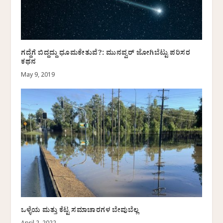
ಗದ್ದೆಗೆ ಬಿದ್ದದ್ದು ಧೂಮಕೇತುವೆ?: ಮುನವ್ವರ್ ಜೋಗಿಬೆಟ್ಟು ಪರಿಸರ
ಕಥನ
May 9, 2019
ಒಳ್ಳೆಯ ಮತ್ತು ಕೆಟ್ಟ ಸಮಾಚಾರಗಳ ಬೇವುಬೆಲ್ಲ