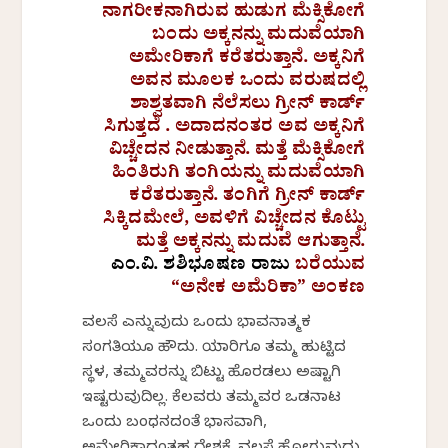
ನಾಗರೀಕನಾಗಿರುವ ಹುಡುಗ ಮೆಕ್ಸಿಕೋಗೆ
ಬಂದು ಅಕ್ಕನನ್ನು ಮದುವೆಯಾಗಿ
ಅಮೇರಿಕಾಗೆ ಕರೆತರುತ್ತಾನೆ. ಅಕ್ಕನಿಗೆ
ಅವನ ಮೂಲಕ ಒಂದು ವರುಷದಲ್ಲಿ
ಶಾಶ್ವತವಾಗಿ ನೆಲೆಸಲು ಗ್ರೀನ್ ಕಾರ್ಡ್
ಸಿಗುತ್ತದೆ . ಅದಾದನಂತರ ಅವ ಅಕ್ಕನಿಗೆ
ವಿಚ್ಚೇದನ ನೀಡುತ್ತಾನೆ. ಮತ್ತೆ ಮೆಕ್ಸಿಕೋಗೆ
ಹಿಂತಿರುಗಿ ತಂಗಿಯನ್ನು ಮದುವೆಯಾಗಿ
ಕರೆತರುತ್ತಾನೆ. ತಂಗಿಗೆ ಗ್ರೀನ್ ಕಾರ್ಡ್
ಸಿಕ್ಕಿದಮೇಲೆ, ಅವಳಿಗೆ ವಿಚ್ಚೇದನ ಕೊಟ್ಟು
ಮತ್ತೆ ಅಕ್ಕನನ್ನು ಮದುವೆ ಆಗುತ್ತಾನೆ.
ಎಂ.ವಿ. ಶಶಿಭೂಷಣ ರಾಜು
ಬರೆಯುವ
“ಅನೇಕ ಅಮೆರಿಕಾ” ಅಂಕಣ
ವಲಸೆ ಎನ್ನುವುದು ಒಂದು ಭಾವನಾತ್ಮಕ
ಸಂಗತಿಯೂ ಹೌದು. ಯಾರಿಗೂ ತಮ್ಮ ಹುಟ್ಟಿದ
ಸ್ಥಳ, ತಮ್ಮವರನ್ನು ಬಿಟ್ಟು ಹೊರಡಲು ಅಷ್ಟಾಗಿ
ಇಷ್ಟವಿರುವುದಿಲ್ಲ. ಕೆಲವರು ತಮ್ಮವರ ಒಡನಾಟ
ಒಂದು ಬಂಧನದಂತೆ ಭಾಸವಾಗಿ,