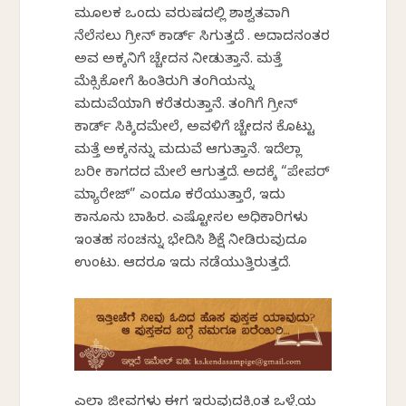
ಮೂಲಕ ಒಂದು ವರುಷದಲ್ಲಿ ಶಾಶ್ವತವಾಗಿ
ನೆಲೆಸಲು ಗ್ರೀನ್ ಕಾರ್ಡ್ ಸಿಗುತ್ತದೆ . ಅದಾದನಂತರ
ಅವ ಅಕ್ಕನಿಗೆ ವಿಚ್ಚೇದನ ನೀಡುತ್ತಾನೆ. ಮತ್ತೆ
ಮೆಕ್ಸಿಕೋಗೆ ಹಿಂತಿರುಗಿ ತಂಗಿಯನ್ನು
ಮದುವೆಯಾಗಿ ಕರೆತರುತ್ತಾನೆ. ತಂಗಿಗೆ ಗ್ರೀನ್
ಕಾರ್ಡ್ ಸಿಕ್ಕಿದಮೇಲೆ, ಅವಳಿಗೆ ವಿಚ್ಚೇದನ ಕೊಟ್ಟು
ಮತ್ತೆ ಅಕ್ಕನನ್ನು ಮದುವೆ ಆಗುತ್ತಾನೆ. ಇದೆಲ್ಲಾ
ಬರೀ ಕಾಗದದ ಮೇಲೆ ಆಗುತ್ತದೆ. ಅದಕ್ಕೆ “ಪೇಪರ್
ಮ್ಯಾರೇಜ್” ಎಂದೂ ಕರೆಯುತ್ತಾರೆ, ಇದು
ಕಾನೂನು ಬಾಹಿರ. ಎಷ್ಟೋಸಲ ಅಧಿಕಾರಿಗಳು
ಇಂತಹ ಸಂಚನ್ನು ಭೇದಿಸಿ ಶಿಕ್ಷೆ ನೀಡಿರುವುದೂ
ಉಂಟು. ಆದರೂ ಇದು ನಡೆಯುತ್ತಿರುತ್ತದೆ.
ಎಲ್ಲಾ ಜೀವಗಳು ಈಗ ಇರುವುದಕ್ಕಿಂತ ಒಳ್ಳೆಯ