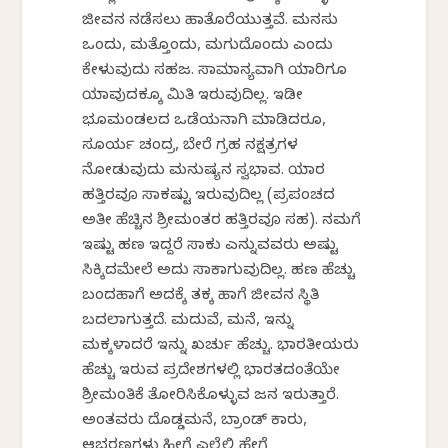
ಜೀವನ ನಡೆಸಲು ಹಾತೊರೆಯುತ್ತವೆ. ಮನಸು
ಒಂದು, ಮತ್ತೊಂದು, ಮಗುದೊಂದು ಎಂದು
ಕೇಳುವುದು ಸಹಜ. ಸಾಮಾನ್ಯವಾಗಿ ಯಾರಿಗೂ
ಯಾವುದಕ್ಕೂ ಮಿತಿ ಇರುವುದಿಲ್ಲ. ಇಡೀ
ಭೂಮಂಡಲದ ಒಡೆಯನಾಗಿ ಮಾಡಿದರೂ,
ಸೂರ್ಯ ಚಂದ್ರ, ಬೇರೆ ಗ್ರಹ ನಕ್ಷತ್ರಗಳ
ನೋಡುವುದು ಮನುಷ್ಯನ ಸ್ವಭಾವ. ಯಾರ
ಹತ್ತಿರವೂ ಸಾಕಷ್ಟು ಇರುವುದಿಲ್ಲ (ಪ್ರಪಂಚದ
ಅತೀ ಹೆಚ್ಚಿನ ಶ್ರೀಮಂತರ ಹತ್ತಿರವೂ ಸಹ). ನಮಗೆ
ಇಷ್ಟು ಹಣ ಇದ್ದರೆ ಸಾಕು ಎನ್ನುವವರು ಅಷ್ಟು
ಸಿಕ್ಕಿದಮೇಲೆ ಅದು ಸಾಕಾಗುವುದಿಲ್ಲ. ಹಣ ಹೆಚ್ಚು
ಬಂದಹಾಗೆ ಅದಕ್ಕೆ ತಕ್ಕ ಹಾಗೆ ಜೀವನ ಸ್ಥಿತಿ
ಬದಲಾಗುತ್ತದೆ. ಮದುವೆ, ಮನೆ, ಇನ್ನು
ಮಕ್ಕಳಾದರೆ ಇನ್ನು ಖರ್ಚು ಹೆಚ್ಚು. ಭಾರತೀಯರು
ಹೆಚ್ಚು ಇರುವ ಪ್ರದೇಶಗಳಲ್ಲಿ ಭಾರತದಂತೆಯೇ
ಶ್ರೀಮಂತಿಕೆ ತೋರಿಸಿಕೊಳ್ಳುವ ಜನ ಇರುತ್ತಾರೆ.
ಅಂತವರು ದೊಡ್ಡಮನೆ, ಬ್ರಾಂಡ್ ಕಾರು,
ಆಭರಣಗಳು ಹೀಗೆ ಎಲ್ಲೆಲ್ಲಿ ಹೇಗೆ