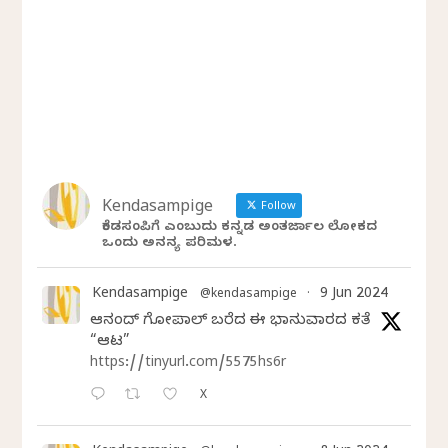
Kendasampige
Follow
ಕೆಂಡಸಂಪಿಗೆ ಎಂಬುದು ಕನ್ನಡ ಅಂತರ್ಜಾಲ ಲೋಕದ
ಒಂದು ಅನನ್ಯ ಪರಿಮಳ.
Kendasampige
9 Jun 2024
@kendasampige
·
ಆನಂದ್‌ ಗೋಪಾಲ್‌ ಬರೆದ ಈ ಭಾನುವಾರದ ಕತೆ
“ಆಟ”
https://tinyurl.com/5575hs6r
X