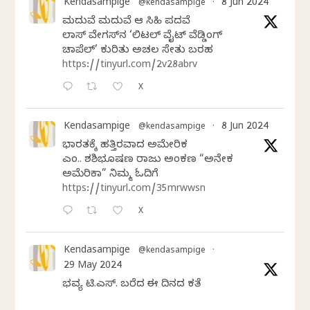
Kendasampige
8 Jun 2024
@kendasampige
·
ಮದುವೆ ಮದುವೆ ಆ ಸಿಹಿ ಪದವೆ
ಲಾಸ್‌ ವೇಗಸ್‌ನ ‘ಲಿಟಲ್ ವೈಟ್ ವೆಡ್ಡಿಂಗ್
ಚಾಪೆಲ್’ ಕುರಿತು ಅಚಲ ಸೇತು ಬರಹ
https://tinyurl.com/2v28abrv
X
Kendasampige
8 Jun 2024
@kendasampige
·
ಭಾರತಕ್ಕೆ ಹತ್ತಿರವಾದ ಅಮೇರಿಕ
ಎಂ.ವಿ. ಶಶಿಭೂಷಣ ರಾಜು ಅಂಕಣ “ಅನೇಕ
ಅಮೆರಿಕಾ” ನಿಮ್ಮ ಓದಿಗೆ
https://tinyurl.com/35mrwwsn
X
Kendasampige
@kendasampige
·
29 May 2024
ಭವ್ಯ ಟಿ.ಎಸ್. ಬರೆದ ಈ ದಿನದ ಕವಿತೆ