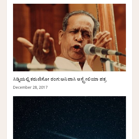
ಸಿಡ್ನಿಯಲ್ಲಿ ಕರುಣಿಸೋ ರಂಗ:ಅನಿವಾಸಿ ಆಸ್ಟ್ರೇಲಿಯಾ ಪತ್ರ
December 28, 2017