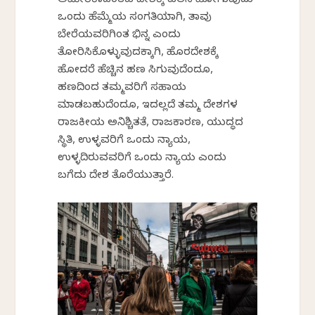
ಅಮೇರಿಕಾದಂತಹ ದೇಶಕ್ಕೆ ವಲಸೆ ಹೋಗುವುದು
ಒಂದು ಹೆಮ್ಮೆಯ ಸಂಗತಿಯಾಗಿ, ತಾವು
ಬೇರೆಯವರಿಗಿಂತ ಭಿನ್ನ ಎಂದು
ತೋರಿಸಿಕೊಳ್ಳುವುದಕ್ಕಾಗಿ, ಹೊರದೇಶಕ್ಕೆ
ಹೋದರೆ ಹೆಚ್ಚಿನ ಹಣ ಸಿಗುವುದೆಂದೂ,
ಹಣದಿಂದ ತಮ್ಮವರಿಗೆ ಸಹಾಯ
ಮಾಡಬಹುದೆಂದೂ, ಇದಲ್ಲದೆ ತಮ್ಮ ದೇಶಗಳ
ರಾಜಕೀಯ ಅನಿಶ್ಚಿತತೆ, ರಾಜಕಾರಣ, ಯುದ್ಧದ
ಸ್ಥಿತಿ, ಉಳ್ಳವರಿಗೆ ಒಂದು ನ್ಯಾಯ,
ಉಳ್ಳದಿರುವವರಿಗೆ ಒಂದು ನ್ಯಾಯ ಎಂದು
ಬಗೆದು ದೇಶ ತೊರೆಯುತ್ತಾರೆ.