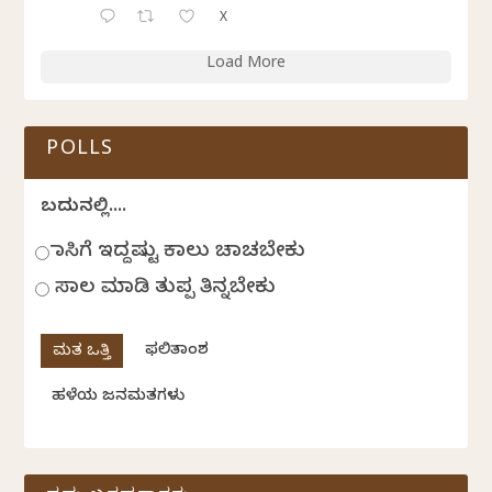
X
Load More
POLLS
ಬದುಕಿನಲ್ಲಿ....
ಹಾಸಿಗೆ ಇದ್ದಷ್ಟು ಕಾಲು ಚಾಚಬೇಕು
ಸಾಲ ಮಾಡಿ ತುಪ್ಪ ತಿನ್ನಬೇಕು
ಫಲಿತಾಂಶ
ಹಳೆಯ ಜನಮತಗಳು