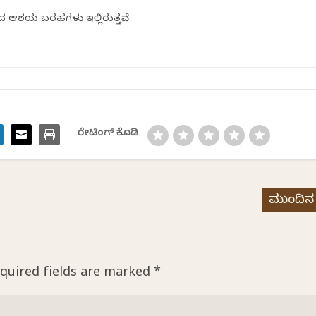
ದ ಆಶಯ ಬರಹಗಳು ಇಲ್ಲಿರುತ್ತವೆ
ರೇಟಿಂಗ್ ಕೊಡಿ
ಮುಂದಿನ
quired fields are marked
*