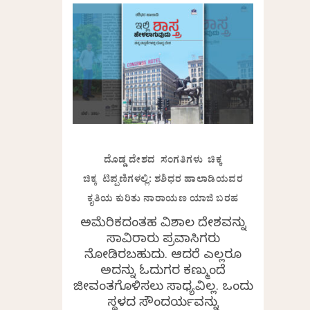
ದೊಡ್ಡ ದೇಶದ ಸಂಗತಿಗಳು ಚಿಕ್ಕ
ಚಿಕ್ಕ ಟಿಪ್ಪಣಿಗಳಲ್ಲಿ: ಶಶಿಧರ ಹಾಲಾಡಿಯವರ
ಕೃತಿಯ ಕುರಿತು ನಾರಾಯಣ ಯಾಜಿ ಬರಹ
ಅಮೆರಿಕದಂತಹ ವಿಶಾಲ ದೇಶವನ್ನು
ಸಾವಿರಾರು ಪ್ರವಾಸಿಗರು
ನೋಡಿರಬಹುದು. ಆದರೆ ಎಲ್ಲರೂ
ಅದನ್ನು ಓದುಗರ ಕಣ್ಮುಂದೆ
ಜೀವಂತಗೊಳಿಸಲು ಸಾಧ್ಯವಿಲ್ಲ. ಒಂದು
ಸ್ಥಳದ ಸೌಂದರ್ಯವನ್ನು