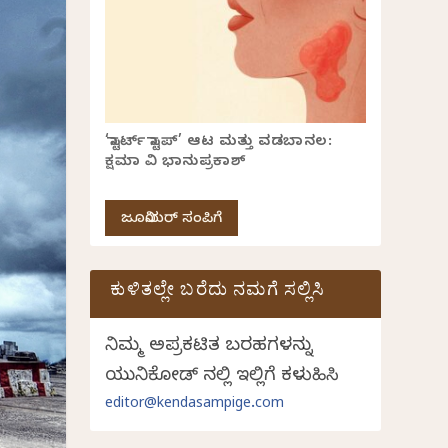
‘ಸ್ಟಾರ್ಟ್ ಸ್ಟಾಪ್’ ಆಟ ಮತ್ತು ವಡಬಾನಲ:
ಕ್ಷಮಾ ವಿ ಭಾನುಪ್ರಕಾಶ್
ಜೂನಿಯರ್ ಸಂಪಿಗೆ
ಕುಳಿತಲ್ಲೇ ಬರೆದು ನಮಗೆ ಸಲ್ಲಿಸಿ
ನಿಮ್ಮ ಅಪ್ರಕಟಿತ ಬರಹಗಳನ್ನು
ಯುನಿಕೋಡ್ ನಲ್ಲಿ ಇಲ್ಲಿಗೆ ಕಳುಹಿಸಿ
editor@kendasampige.com