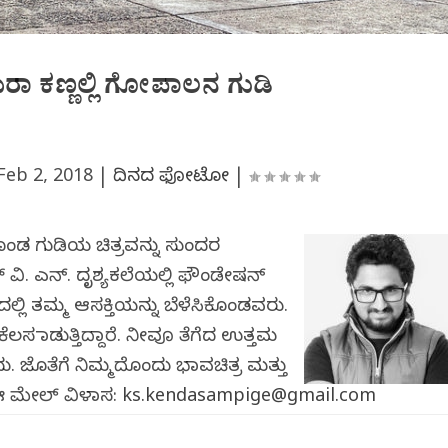
ಾಮರಾ ಕಣ್ಣಲ್ಲಿ ಗೋಪಾಲನ ಗುಡಿ
Feb 2, 2018
|
ದಿನದ ಫೋಟೋ
|
ಂಡ ಗುಡಿಯ ಚಿತ್ರವನ್ನು ಸುಂದರ
ತಿಕ್ ವಿ. ಎನ್. ದೃಶ್ಯಕಲೆಯಲ್ಲಿ ಫೌಂಡೇಷನ್
ಲಿ ತಮ್ಮ ಆಸಕ್ತಿಯನ್ನು ಬೆಳೆಸಿಕೊಂಡವರು.
ಸ ಮಾಡುತ್ತಿದ್ದಾರೆ. ನೀವೂ ತೆಗೆದ ಉತ್ತಮ
 ಜೊತೆಗೆ ನಿಮ್ಮದೊಂದು ಭಾವಚಿತ್ರ ಮತ್ತು
ಈ ಮೇಲ್ ವಿಳಾಸ:
ks.kendasampige@gmail.com