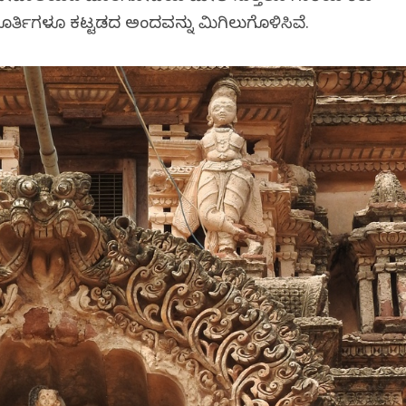
ಿಗಳೂ ಕಟ್ಟಡದ ಅಂದವನ್ನು ಮಿಗಿಲುಗೊಳಿಸಿವೆ.