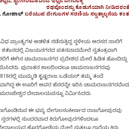
ಲ್ಲದೆ, ಶೃಂಗೇರಿಮಠದಿಂದ ಇಲ್ಲಿನ ದೇಗುಲಕ್ಕೆ
ರಥವೊಂದನ್ನು ಕೊಡುಗೆಯಾಗಿ ನೀಡಿದರಂತೆ
್. ಗೋಪಾಲ್
ಬರೆಯುವ ದೇಗುಲಗಳ ಸರಣಿಯ ನಲ್ವತ್ನಾಲ್ಕನೆಯ ಕಂತ
ಪ್ರಾಂತ್ಯಗಳ ಆಡಳಿತ ನಡೆಸುತ್ತಿದ್ದ ಸ್ಥಳೀಯ ಅರಸರ ಸಾಲಿಗೆ
 ಶತಮಾನದಲ್ಲಿ ವಿಜಯನಗರದ ಪತನವಾದಮೇಲೆ ಸ್ವತಂತ್ರವಾಗಿ
ಗೆ ಈಗಿನ ಚಾಮರಾಜನಗರ ಪ್ರದೇಶದ ಮೇಲೆ ಹಿಡಿತ ಹೊಂದಿದ್ದು
ದಲಾಯಿಸಿದರು. ಪುರಾತನ ಕಾಲದಿಂದಲೂ ಚಾಮರಾಜನಗರವು
. 1818ರಲ್ಲಿ ಮುಮ್ಮಡಿ ಕೃಷ್ಣರಾಜ ಒಡೆಯರ್ ತಮ್ಮ ತಂದೆ
ಗಿದ್ದ ಈ ಊರಿಗೆ ಅವರ ಹೆಸರನ್ನೇ ಇರಿಸಿ ಚಾಮರಾಜನಗರವೆಂದ
ಾಮರಾಜೇಶ್ವರ ದೇವಾಲಯವನ್ನೂ ನಿರ್ಮಿಸಿದರು.
್ಮಾಣಗೊಂಡಿರುವ ಈ ಭವ್ಯ ದೇಗುಲಸಂಕೀರ್ಣದ ರಾಜಗೋಪುರವು
ು ಸ್ತರಗಳಲ್ಲಿ ಸುಂದರವಾದ ಕಿರುಗೋಪುರಗಳಿಂದಲೂ
. ದೇವಾಲಯದ ಹೊರಗೋಡೆಯ ಮೇಲೆ ಸುತ್ತಲೂ ಗಾರೆಯ ಕಿರು