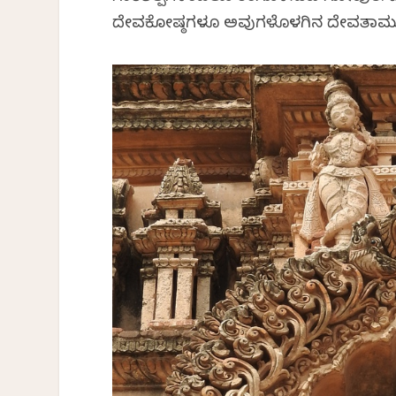
ದೇವಕೋಷ್ಠಗಳೂ ಅವುಗಳೊಳಗಿನ ದೇವತಾಮೂರ್ತ