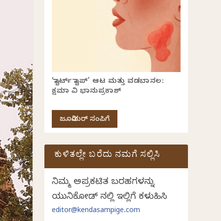
‘ಸ್ಟಾರ್ಟ್ ಸ್ಟಾಪ್’ ಆಟ ಮತ್ತು ವಡಬಾನಲ:
ಕ್ಷಮಾ ವಿ ಭಾನುಪ್ರಕಾಶ್
ಜೂನಿಯರ್ ಸಂಪಿಗೆ
ಕುಳಿತಲ್ಲೇ ಬರೆದು ನಮಗೆ ಸಲ್ಲಿಸಿ
ನಿಮ್ಮ ಅಪ್ರಕಟಿತ ಬರಹಗಳನ್ನು
ಯುನಿಕೋಡ್ ನಲ್ಲಿ ಇಲ್ಲಿಗೆ ಕಳುಹಿಸಿ
editor@kendasampige.com