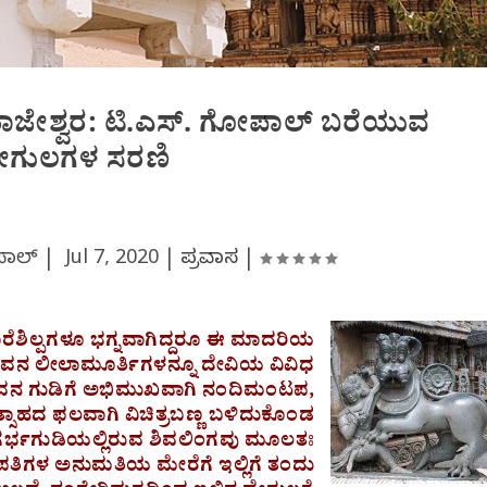
ೇಶ್ವರ: ಟಿ.ಎಸ್. ಗೋಪಾಲ್ ಬರೆಯುವ
ೇಗುಲಗಳ ಸರಣಿ
ಪಾಲ್ |
Jul 7, 2020
|
ಪ್ರವಾಸ
|
ಶಿಲ್ಪಗಳೂ ಭಗ್ನವಾಗಿದ್ದರೂ ಈ ಮಾದರಿಯ
ವೆ. ಶಿವನ ಲೀಲಾಮೂರ್ತಿಗಳನ್ನೂ ದೇವಿಯ ವಿವಿಧ
ಿ. ಶಿವನ ಗುಡಿಗೆ ಅಭಿಮುಖವಾಗಿ ನಂದಿಮಂಟಪ,
ಸಾಹದ ಫಲವಾಗಿ ವಿಚಿತ್ರಬಣ್ಣ ಬಳಿದುಕೊಂಡ
 ಗರ್ಭಗುಡಿಯಲ್ಲಿರುವ ಶಿವಲಿಂಗವು ಮೂಲತಃ
ಧಿಪತಿಗಳ ಅನುಮತಿಯ ಮೇರೆಗೆ ಇಲ್ಲಿಗೆ ತಂದು