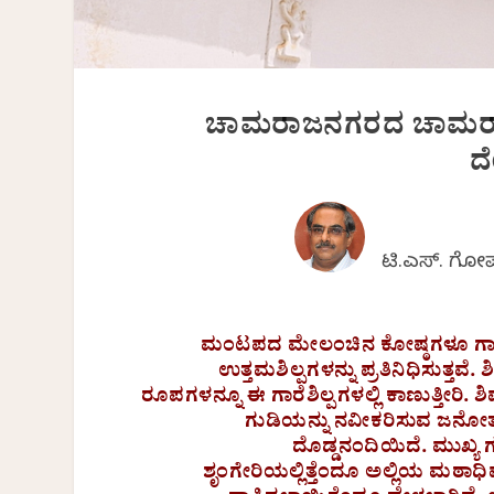
ಚಾಮರಾಜನಗರದ ಚಾಮರಾಜ
ದ
ಟಿ.ಎಸ್. ಗೋ
ಮಂಟಪದ ಮೇಲಂಚಿನ ಕೋಷ್ಠಗಳೂ ಗಾರೆ
ಉತ್ತಮಶಿಲ್ಪಗಳನ್ನು ಪ್ರತಿನಿಧಿಸುತ್ತ
ರೂಪಗಳನ್ನೂ ಈ ಗಾರೆಶಿಲ್ಪಗಳಲ್ಲಿ ಕಾಣುತ್ತೀರ
ಗುಡಿಯನ್ನು ನವೀಕರಿಸುವ ಜನೋತ್
ದೊಡ್ಡನಂದಿಯಿದೆ. ಮುಖ್ಯ
ಶೃಂಗೇರಿಯಲ್ಲಿತ್ತೆಂದೂ ಅಲ್ಲಿಯ ಮಠಾ