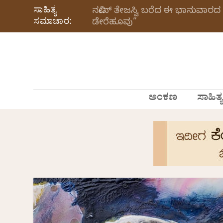
ಸಾಹಿತ್ಯ
ನವೀನ್‌ ತೇಜಸ್ವಿ ಬರೆದ ಈ ಭಾನುವಾರದ 
ಸಮಾಚಾರ:
ಡೇರೆಹೂವು”
ಅಂಕಣ
ಸಾಹಿತ್ಯ