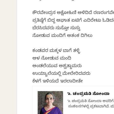
ಕೌರವೇಂದ್ರನ ಅಕ್ಷೋಹಿಣಿ ಅಳಿದಿದೆ ರಣರಂಗವ
ಪ್ರತಿಷ್ಠೆಗೆ ಬಿದ್ದ ಆಘಾತ ಏಟಿಗೆ ಎದಿರೇಟು ಓಡಿ
ಬೆರಸಿದವರು ಸುಸ್ತೋ ಸುಸ್ತು
ನೋಡುವ ಮಂದಿಗೆ ಆತಂಕ ದಿಗಿಲು
ಕಂಡವರ ಮಕ್ಕಳ ಬಾವಿಗೆ ತಳ್ಳಿ
ಆಳ ನೋಡುವ ಮಂದಿ
ಅಂಡಲೆಯುವ ಅಶ್ವತ್ಥಾಮರು
ಉಯ್ಯಾಲೆಯಲ್ಲಿ ಮೇಲೇರಿದವರು
ಕೆಳಗೆ ಇಳಿಯದೆ ಇರಲಾದೀತೇ
ಡಾ. ಚಂದ್ರಮತಿ ಸೋಂದಾ
ಡಾ. ಚಂದ್ರಮತಿ ಸೋಂದಾ ಅವರಿಗೆ 
ಸಂಕಲನಗಳಲ್ಲಿ ಪ್ರಕಟವಾಗಿವೆ. 