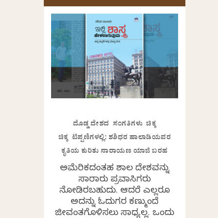
ದೊಡ್ಡ ದೇಶದ ಸಂಗತಿಗಳು ಚಿಕ್ಕ
ಚಿಕ್ಕ ಟಿಪ್ಪಣಿಗಳಲ್ಲಿ: ಶಶಿಧರ ಹಾಲಾಡಿಯವರ
ಕೃತಿಯ ಕುರಿತು ನಾರಾಯಣ ಯಾಜಿ ಬರಹ
ಅಮೆರಿಕದಂತಹ ವಿಶಾಲ ದೇಶವನ್ನು
ಸಾವಿರಾರು ಪ್ರವಾಸಿಗರು
ನೋಡಿರಬಹುದು. ಆದರೆ ಎಲ್ಲರೂ
ಅದನ್ನು ಓದುಗರ ಕಣ್ಮುಂದೆ
ಜೀವಂತಗೊಳಿಸಲು ಸಾಧ್ಯವಿಲ್ಲ. ಒಂದು