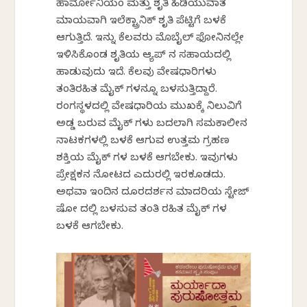
ಹಾರ್ಮೋನಿಯಂ ಮತ್ತು ಶೃತಿ ಹಿಡಿಯುವಾತ
ಮಾಯವಾಗಿ ಇಲೆಕ್ಟ್ರಾನಿಕ್ ಶೃತಿ ಪೆಟ್ಟಿಗೆ ಬಳಕೆ
ಆಗುತ್ತಿದೆ. ಇನ್ನು ಕೆಲವರು ಮೊಬೈಲ್ ಫೋನಿನಲ್ಲೇ
ಇಳಿಸಿಕೊಂಡ ಶೃತಿಯ ಆ್ಯಪ್ ನ ಸಹಾಯದಲ್ಲಿ
ಹಾಡುವುದು ಇದೆ. ಕೆಲವು ವೇಷಧಾರಿಗಳು
ತಂತಿರಹಿತ ಮೈಕ್ ಗಳನ್ನೂ ಬಳಸುತ್ತಿದ್ದಾರೆ.
ರಂಗಸ್ಥಳದಲ್ಲಿ ವೇಷಧಾರಿಯ ಮುಖಕ್ಕೆ ನಿಲುವಿಗೆ
ಅಡ್ಡ ಬರುವ ಮೈಕ್ ಗಳು ಬದಲಾಗಿ ಸಮಕಾಲೀನ
ನಾಟಕಗಳಲ್ಲಿ ಬಳಕೆ ಆಗುವ ಉತ್ತಮ ಗ್ರಹಣ
ಶಕ್ತಿಯ ಮೈಕ್ ಗಳ ಬಳಕೆ ಆಗಬೇಕು. ಇವುಗಳು
ಪ್ರೇಕ್ಷಕನ ನೋಟದ ಎದುರಲ್ಲಿ ಇರಕೂಡದು.
ಅಥವಾ ಇಂದಿನ ದೂರದರ್ಶನ ಮಾದರಿಯ ಸ್ಟೇಜ್
ಷೋ ದಲ್ಲಿ ಬಳಸುವ ತಂತಿ ರಹಿತ ಮೈಕ್ ಗಳ
ಬಳಕೆ ಆಗಬೇಕು.