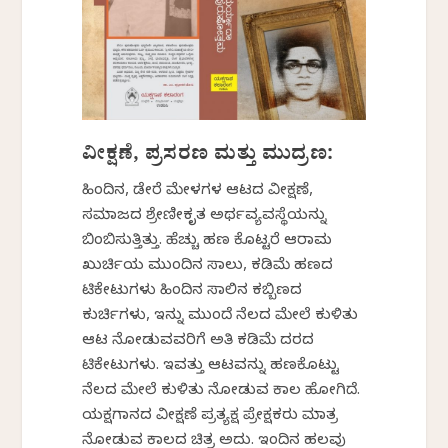
ವೀಕ್ಷಣೆ, ಪ್ರಸರಣ ಮತ್ತು ಮುದ್ರಣ:
ಹಿಂದಿನ, ಡೇರೆ ಮೇಳಗಳ ಆಟದ ವೀಕ್ಷಣೆ,
ಸಮಾಜದ ಶ್ರೇಣೀಕೃತ ಅರ್ಥವ್ಯವಸ್ಥೆಯನ್ನು
ಬಿಂಬಿಸುತ್ತಿತ್ತು. ಹೆಚ್ಚು ಹಣ ಕೊಟ್ಟರೆ ಆರಾಮ
ಖುರ್ಚಿಯ ಮುಂದಿನ ಸಾಲು, ಕಡಿಮೆ ಹಣದ
ಟಿಕೇಟುಗಳು ಹಿಂದಿನ ಸಾಲಿನ ಕಬ್ಬಿಣದ
ಕುರ್ಚಿಗಳು, ಇನ್ನು ಮುಂದೆ ನೆಲದ ಮೇಲೆ ಕುಳಿತು
ಆಟ ನೋಡುವವರಿಗೆ ಅತಿ ಕಡಿಮೆ ದರದ
ಟಿಕೇಟುಗಳು. ಇವತ್ತು ಆಟವನ್ನು ಹಣಕೊಟ್ಟು
ನೆಲದ ಮೇಲೆ ಕುಳಿತು ನೋಡುವ ಕಾಲ ಹೋಗಿದೆ.
ಯಕ್ಷಗಾನದ ವೀಕ್ಷಣೆ ಪ್ರತ್ಯಕ್ಷ ಪ್ರೇಕ್ಷಕರು ಮಾತ್ರ
ನೋಡುವ ಕಾಲದ ಚಿತ್ರ ಅದು. ಇಂದಿನ ಹಲವು