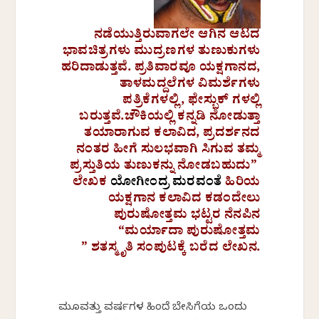
ನಡೆಯುತ್ತಿರುವಾಗಲೇ ಆಗಿನ ಆಟದ
ಭಾವಚಿತ್ರಗಳು ಮುದ್ರಣಗಳ ತುಣುಕುಗಳು
ಹರಿದಾಡುತ್ತವೆ. ಪ್ರತಿವಾರವೂ ಯಕ್ಷಗಾನದ,
ತಾಳಮದ್ದಲೆಗಳ ವಿಮರ್ಶೆಗಳು
ಪತ್ರಿಕೆಗಳಲ್ಲಿ, ಫೇಸ್ಬುಕ್ ಗಳಲ್ಲಿ
ಬರುತ್ತವೆ.ಚೌಕಿಯಲ್ಲಿ ಕನ್ನಡಿ ನೋಡುತ್ತಾ
ತಯಾರಾಗುವ ಕಲಾವಿದ, ಪ್ರದರ್ಶನದ
ನಂತರ ಹೀಗೆ ಸುಲಭವಾಗಿ ಸಿಗುವ ತಮ್ಮ
ಪ್ರಸ್ತುತಿಯ ತುಣುಕನ್ನು ನೋಡಬಹುದು”
ಲೇಖಕ
ಯೋಗೀಂದ್ರ ಮರವಂತೆ
ಹಿರಿಯ
ಯಕ್ಷಗಾನ ಕಲಾವಿದ ಕಡಂದೇಲು
ಪುರುಷೋತ್ತಮ ಭಟ್ಟರ ನೆನಪಿನ
“ಮರ್ಯಾದಾ ಪುರುಷೋತ್ತಮ
” ಶತಸ್ಮೃತಿ
ಸಂಪುಟಕ್ಕೆ ಬರೆದ ಲೇಖನ.
ಮೂವತ್ತು ವರ್ಷಗಳ ಹಿಂದೆ ಬೇಸಿಗೆಯ ಒಂದು