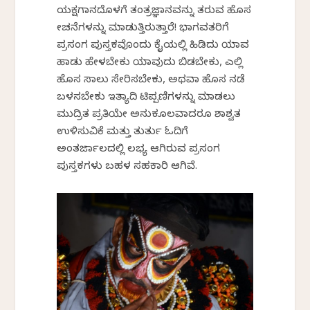
ಯಕ್ಷಗಾನದೊಳಗೆ ತಂತ್ರಜ್ಞಾನವನ್ನು ತರುವ ಹೊಸ
ಯೋಚನೆಗಳನ್ನು ಮಾಡುತ್ತಿರುತ್ತಾರೆ! ಭಾಗವತರಿಗೆ
ಪ್ರಸಂಗ ಪುಸ್ತಕವೊಂದು ಕೈಯಲ್ಲಿ ಹಿಡಿದು ಯಾವ
ಹಾಡು ಹೇಳಬೇಕು ಯಾವುದು ಬಿಡಬೇಕು, ಎಲ್ಲಿ
ಹೊಸ ಸಾಲು ಸೇರಿಸಬೇಕು, ಅಥವಾ ಹೊಸ ನಡೆ
ಬಳಸಬೇಕು ಇತ್ಯಾದಿ ಟಿಪ್ಪಣಿಗಳನ್ನು ಮಾಡಲು
ಮುದ್ರಿತ ಪ್ರತಿಯೇ ಅನುಕೂಲವಾದರೂ ಶಾಶ್ವತ
ಉಳಿಸುವಿಕೆ ಮತ್ತು ತುರ್ತು ಓದಿಗೆ
ಅಂತರ್ಜಾಲದಲ್ಲಿ ಲಭ್ಯ ಆಗಿರುವ ಪ್ರಸಂಗ
ಪುಸ್ತಕಗಳು ಬಹಳ ಸಹಕಾರಿ ಆಗಿವೆ.