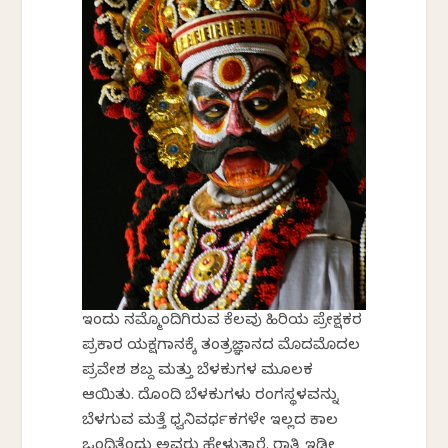
ಇಂದು ನಮ್ಮೊಂದಿಗಿರುವ ಕೆಲವು ಹಿರಿಯ ಪ್ರೇಕ್ಷಕರ
ಪ್ರಕಾರ ಯಕ್ಷಗಾನಕ್ಕೆ ತಂತ್ರಜ್ಞಾನದ ಮೊದಮೊದಲ
ಪ್ರವೇಶ ಶಬ್ದ ಮತ್ತು ಬೆಳಕುಗಳ ಮೂಲಕ
ಆಯಿತು. ದೊಂದಿ ಬೆಳಕುಗಳು ರಂಗಸ್ಥಳವನ್ನು
ಬೆಳಗುವ ಮತ್ತೆ ಧ್ವನಿವರ್ಧಕಗಳೇ ಇಲ್ಲದ ಕಾಲ
ಒಂದಿತ್ತೆಂದು ಅವರು ಹೇಳುತ್ತಾರೆ. ರಾತ್ರಿ ಇಡೀ