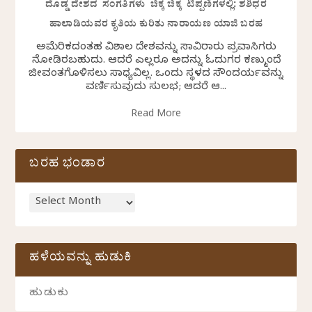
ದೊಡ್ಡ ದೇಶದ ಸಂಗತಿಗಳು ಚಿಕ್ಕ ಚಿಕ್ಕ ಟಿಪ್ಪಣಿಗಳಲ್ಲಿ: ಶಶಿಧರ
ಹಾಲಾಡಿಯವರ ಕೃತಿಯ ಕುರಿತು ನಾರಾಯಣ ಯಾಜಿ ಬರಹ
ಅಮೆರಿಕದಂತಹ ವಿಶಾಲ ದೇಶವನ್ನು ಸಾವಿರಾರು ಪ್ರವಾಸಿಗರು
ನೋಡಿರಬಹುದು. ಆದರೆ ಎಲ್ಲರೂ ಅದನ್ನು ಓದುಗರ ಕಣ್ಮುಂದೆ
ಜೀವಂತಗೊಳಿಸಲು ಸಾಧ್ಯವಿಲ್ಲ. ಒಂದು ಸ್ಥಳದ ಸೌಂದರ್ಯವನ್ನು
ವರ್ಣಿಸುವುದು ಸುಲಭ; ಆದರೆ ಆ...
Read More
ಬರಹ ಭಂಡಾರ
ಹಳೆಯವನ್ನು ಹುಡುಕಿ