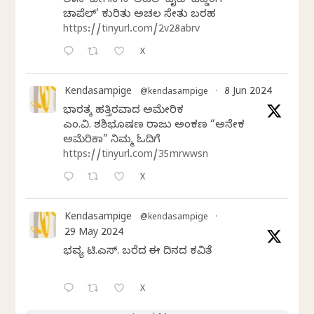
ಲಾಸ್‌ ವೇಗಸ್‌ನ ‘ಲಿಟಲ್ ವೈಟ್ ವೆಡ್ಡಿಂಗ್
ಚಾಪೆಲ್’ ಕುರಿತು ಅಚಲ ಸೇತು ಬರಹ
https://tinyurl.com/2v28abrv
X
Kendasampige
8 Jun 2024
@kendasampige
·
ಭಾರತಕ್ಕೆ ಹತ್ತಿರವಾದ ಅಮೇರಿಕ
ಎಂ.ವಿ. ಶಶಿಭೂಷಣ ರಾಜು ಅಂಕಣ “ಅನೇಕ
ಅಮೆರಿಕಾ” ನಿಮ್ಮ ಓದಿಗೆ
https://tinyurl.com/35mrwwsn
X
Kendasampige
@kendasampige
·
29 May 2024
ಭವ್ಯ ಟಿ.ಎಸ್. ಬರೆದ ಈ ದಿನದ ಕವಿತೆ
X