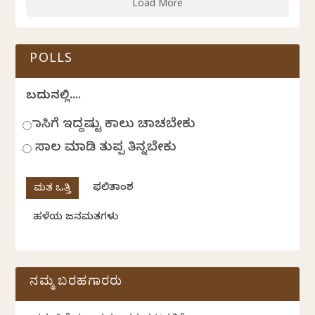
Load More
POLLS
ಬದುಕಿನಲ್ಲಿ....
ಹಾಸಿಗೆ ಇದ್ದಷ್ಟು ಕಾಲು ಚಾಚಬೇಕು
ಸಾಲ ಮಾಡಿ ತುಪ್ಪ ತಿನ್ನಬೇಕು
ಫಲಿತಾಂಶ
ಹಳೆಯ ಜನಮತಗಳು
ನಮ್ಮ ಬರಹಗಾರರು