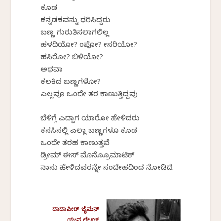
ಕೂಡ
ಕನ್ನಡಕವನ್ನು ಧರಿಸಿದ್ದರು
ಬಣ್ಣ ಗುರುತಿಸಲಾಗಲಿಲ್ಲ
ಹಳದಿಯೋ? ಕೆಂಪೋ? ಕೇಸರಿಯೋ?
ಹಸಿರೋ? ಬಿಳಿಯೋ?
ಅಥವಾ
ಕಲಕಿದ ಬಣ್ಣಗಳೋ?
ಎಲ್ಲವೂ ಒಂದೇ ತರ ಕಾಣುತ್ತಿದ್ದವು
ಬೆಳಿಗ್ಗೆ ಎದ್ದಾಗ ಯಾರೋ ಹೇಳಿದರು
ಕನಸಿನಲ್ಲಿ ಎಲ್ಲಾ ಬಣ್ಣಗಳೂ ಕೂಡ
ಒಂದೇ ತರಹ ಕಾಣುತ್ತವೆ
ಡ್ರೀಮ್ ಈಸ್ ಮೊನೊಕ್ರೊಮಾಟಿಕ್
ನಾನು ಹೇಳಿದವರನ್ನೇ ಸಂದೇಹದಿಂದ ನೋಡಿದೆ.
ದಾದಾಪೀರ್
ಜೈಮನ್
ಯುವ ಲೇಖಕ