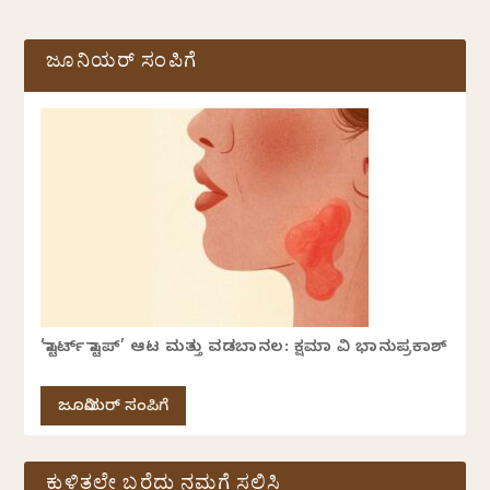
ಜೂನಿಯರ್ ಸಂಪಿಗೆ
‘ಸ್ಟಾರ್ಟ್ ಸ್ಟಾಪ್’ ಆಟ ಮತ್ತು ವಡಬಾನಲ: ಕ್ಷಮಾ ವಿ ಭಾನುಪ್ರಕಾಶ್
ಜೂನಿಯರ್ ಸಂಪಿಗೆ
ಕುಳಿತಲ್ಲೇ ಬರೆದು ನಮಗೆ ಸಲ್ಲಿಸಿ