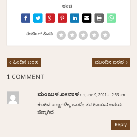
ಹಂಚಿ
ರೇಟಿಂಗ್ ಕೊಡಿ
ಹಿಂದಿನ ಬರಹ
ಮುಂದಿನ ಬರಹ
1 COMMENT
ಮಂಜುಳ ಗೋನಾಳ
on June 9, 2021 at 2:39 am
ಕಲಕಿದ ಬಣ್ಣಗಳೆಲ್ಲ ಒಂದೇ ತರ ಕಾಣುವ ಆಶಯ
ಚೆನ್ನಾಗಿದೆ.
Reply