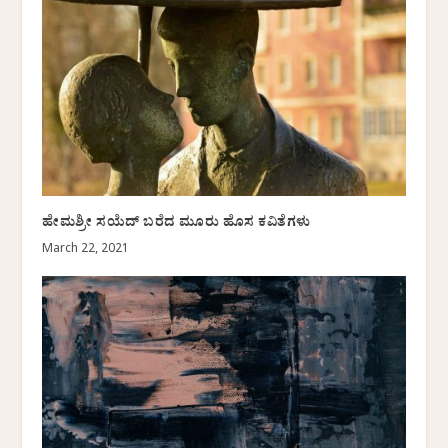
ಹೇಮಶ್ರೀ ಸಯೆದ್ ಬರೆದ ಮೂರು ಹೊಸ ಕವಿತೆಗಳು
March 22, 2021