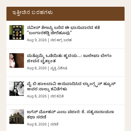
ಇತ್ತೀಚಿನ ಬರಹಗಳು
ನವೀನ್‌ ತೇಜಸ್ವಿ ಬರೆದ ಈ ಭಾನುವಾರದ ಕತೆ
“ಬಂಗಾರಕಡ್ಡಿ ಡೇರೆಹೂವು”
Aug 9, 2026
|
ದಿನದ ಅಗ್ರ ಬರಹ
ಮತ್ತೊಮ್ಮೆ ಒಡೆಯಿತು ಹೃದಯ…: ಜುಲೇಖಾ ಬೇಗಂ
ಜೀವನ ವೃತ್ತಾಂತ
Aug 8, 2026
|
ವ್ಯಕ್ತಿ ವಿಶೇಷ
ವೈ ಬಿ ಹಾಲಬಾವಿ ಅನುವಾದಿಸಿದ ಲ್ಯಾಂಗ್ಸ್ಟನ್ ಹ್ಯೂಸ್
ಅವರ ನಾಲ್ಕು ಕವಿತೆಗಳು
Aug 8, 2026
|
ದಿನದ ಕವಿತೆ
ಜಗನ್‌ ಮೋಹನ್‌ ಎಂಬ ವಠಾರ: ಕೆ. ಸತ್ಯನಾರಾಯಣ
ಕಥಾ ಸರಣಿ
Aug 8, 2026
|
ಸರಣಿ